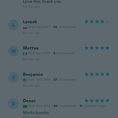
Love this thank you
för 5 år sen
Leszek
L
Gick med 2017
·
20
recensioner
för 5 år sen
Matteo
M
Gick med 2015
·
6
recensioner
för 5 år sen
Benjamin
B
Gick med 2014
·
57
recensioner
för 5 år sen
Dener
D
Gick med 2019
·
30
recensioner
·
11
uppladdningar
Muito bonito
för 5 år sen