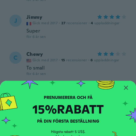
Jimmy
J
Gick med 2017
·
27
recensioner
·
4
uppladdningar
Super
för 6 år sen
Chewy
C
Gick med 2017
·
15
recensioner
·
6
uppladdningar
To small
för 6 år sen
Frederic
F
Gick med 2017
·
284
recensioner
15%RABATT
för 6 år sen
sairus
PÅ DIN FÖRSTA BESTÄLLNING
S
Gick med 2014
·
9
recensioner
Högsta rabatt 5 US$.
för 6 år sen