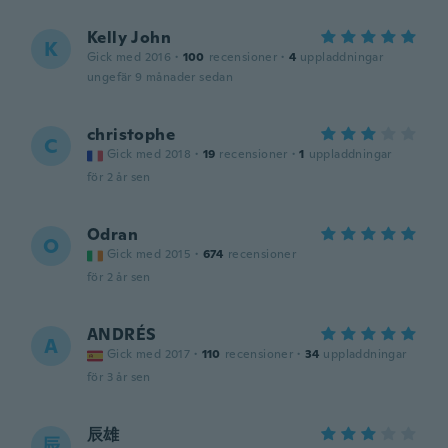
Kelly John
K
Gick med 2016
·
100
recensioner
·
4
uppladdningar
ungefär 9 månader sedan
christophe
C
Gick med 2018
·
19
recensioner
·
1
uppladdningar
för 2 år sen
Odran
O
Gick med 2015
·
674
recensioner
för 2 år sen
ANDRÉS
A
Gick med 2017
·
110
recensioner
·
34
uppladdningar
för 3 år sen
辰雄
辰