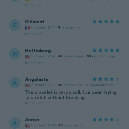
för 5 år sen
Clément
C
Gick med 2017
·
3
recensioner
för 5 år sen
Heffinberg
H
Gick med 2014
·
42
recensioner
·
65
uppladdningar
för 5 år sen
Angeleste
A
Gick med 2017
·
26
recensioner
·
6
uppladdningar
The bracelet is very small. I've been trying
to stretch without breaking
för 5 år sen
Aaron
A
Gick med 2019
·
30
recensioner