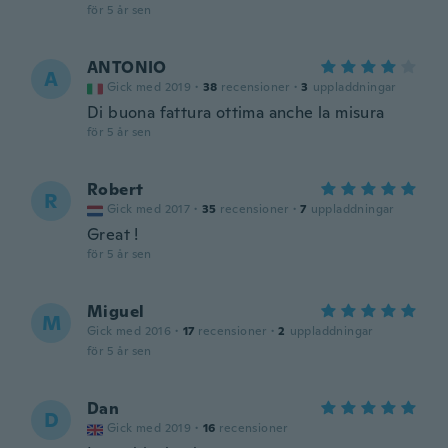
för 5 år sen
ANTONIO
A
Gick med 2019
·
38
recensioner
·
3
uppladdningar
Di buona fattura ottima anche la misura
för 5 år sen
Robert
R
Gick med 2017
·
35
recensioner
·
7
uppladdningar
Great !
för 5 år sen
Miguel
M
Gick med 2016
·
17
recensioner
·
2
uppladdningar
för 5 år sen
Dan
D
Gick med 2019
·
16
recensioner