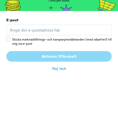
1 kod per kund.
Thierry
T
Gick med 2017
·
118
recensioner
·
12
uppladdningar
E-post
Beau mais bracelet un peu petit
för 6 år sen
Skicka marknadsförings- och kampanjmeddelanden (med rabatter!) till
mig via e-post
Carlos
C
Gick med 2019
·
57
recensioner
·
1
uppladdningar
Aktivera 15%rabatt
Excelente igual al catalogo
för 6 år sen
Nej tack
Alex
A
Gick med 2020
·
4
recensioner
Material just normal
för 6 år sen
Monday
M
Gick med 2017
·
27
recensioner
·
18
uppladdningar