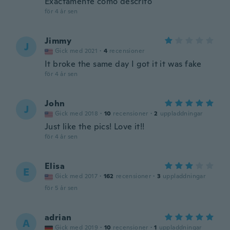
Exactamente como descrito
för 4 år sen
Jimmy
J
Gick med 2021
·
4
recensioner
It broke the same day I got it it was fake
för 4 år sen
John
J
Gick med 2018
·
10
recensioner
·
2
uppladdningar
Just like the pics! Love it!!
för 4 år sen
Elisa
E
Gick med 2017
·
162
recensioner
·
3
uppladdningar
för 5 år sen
adrian
A
Gick med 2019
·
10
recensioner
·
1
uppladdningar