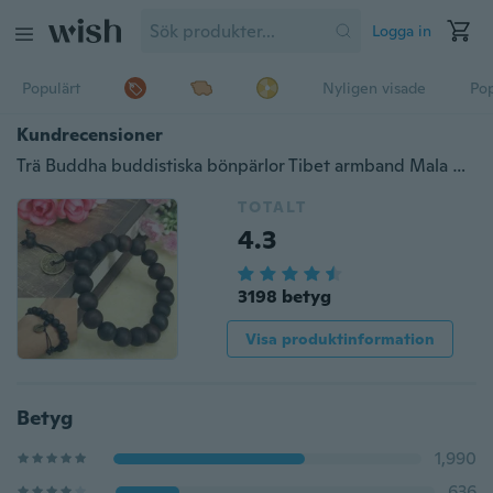
Logga in
Populärt
Nyligen visade
Pop
Kundrecensioner
Trä Buddha buddistiska bönpärlor Tibet armband Mala Bangle Wrist Ornament
TOTALT
4.3
3198 betyg
Visa produktinformation
Betyg
1,990
636