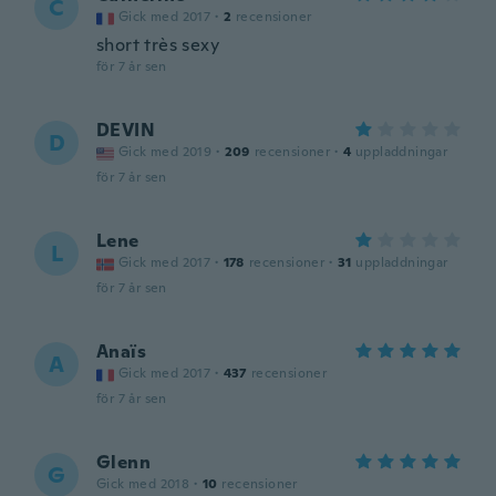
C
Gick med 2017
·
2
recensioner
short très sexy
för 7 år sen
DEVIN
D
Gick med 2019
·
209
recensioner
·
4
uppladdningar
för 7 år sen
Lene
L
Gick med 2017
·
178
recensioner
·
31
uppladdningar
för 7 år sen
Anaïs
A
Gick med 2017
·
437
recensioner
för 7 år sen
Glenn
G
Gick med 2018
·
10
recensioner