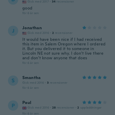
Gick med 2017
·
34
recensioner
good
för 6 år sen
Jonathan
J
Gick med 2016
·
2
recensioner
It would have been nice if I had received
this item in Salem Oregon where I ordered
it. But you delivered it to someone in
Lincoln NE not sure why. I don’t live there
and don’t know anyone that does
för 6 år sen
Smantha
S
Gick med 2016
·
3
recensioner
för 6 år sen
Paul
P
Gick med 2016
·
28
recensioner
·
2
uppladdningar
för 6 år sen