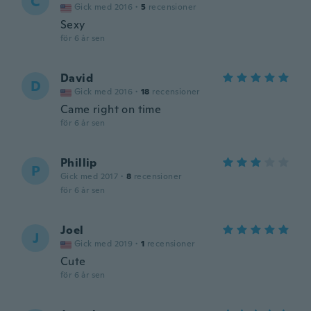
C
Gick med 2016
·
5
recensioner
Sexy
för 6 år sen
David
D
Gick med 2016
·
18
recensioner
Came right on time
för 6 år sen
Phillip
P
Gick med 2017
·
8
recensioner
för 6 år sen
Joel
J
Gick med 2019
·
1
recensioner
Cute
för 6 år sen