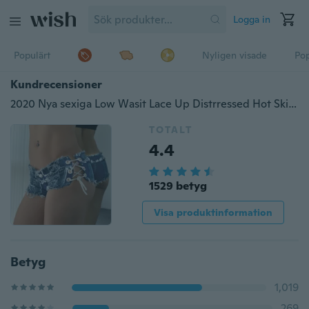
Logga in
Populärt
Nyligen visade
Pop
Kundrecensioner
2020 Nya sexiga Low Wasit Lace Up Distrressed Hot Skinny Denim Jeans för kvinnor
TOTALT
4.4
1529 betyg
Visa produktinformation
Betyg
1,019
269