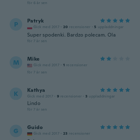
för 6 år sen
Patryk
P
Gick med 2017
·
20
recensioner
·
5
uppladdningar
Super spodenki. Bardzo polecam. Ola
för 7 år sen
Mike
M
Gick med 2017
·
1
recensioner
för 7 år sen
Kathya
K
Gick med 2017
·
9
recensioner
·
3
uppladdningar
Lindo
för 7 år sen
Guido
G
Gick med 2017
·
23
recensioner