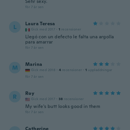
Sehr sexy.
för 7 år sen
Laura Teresa
L
Gick med 2017
·
1
recensioner
Llegó con un defecto le falta una argolla
para amarrar
för 7 år sen
Marina
M
Gick med 2018
·
4
recensioner
·
1
uppladdningar
för 7 år sen
Roy
R
Gick med 2017
·
38
recensioner
My wife's butt looks good in them
för 7 år sen
Catherine