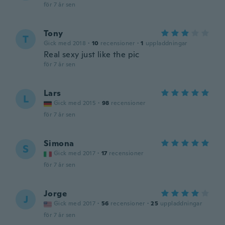
för 7 år sen
Tony
T
Gick med 2018
·
10
recensioner
·
1
uppladdningar
Real sexy just like the pic
för 7 år sen
Lars
L
Gick med 2015
·
98
recensioner
för 7 år sen
Simona
S
Gick med 2017
·
17
recensioner
för 7 år sen
Jorge
J
Gick med 2017
·
56
recensioner
·
25
uppladdningar
för 7 år sen