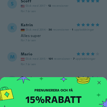
Scott
S
Gick med 2017
·
12
recensioner
för 7 år sen
Katrin
K
Gick med 2014
·
36
recensioner
·
1
uppladdningar
Alles super
för 7 år sen
Mario
M
Gick med 2015
·
101
recensioner
·
7
uppladdningar
för 7 år sen
Courtney
C
Gick med 2016
·
12
recensioner
·
3
uppladdningar
Super cute. I ordered a small and it was
still a little big even with the lace pulled
15%RABATT
tight.
för 7 år sen