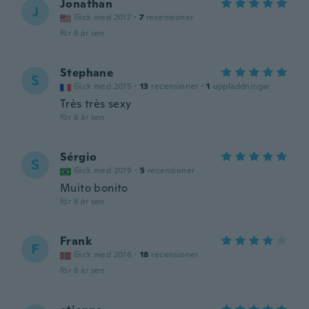
Jonathan
J
Gick med 2017
·
7
recensioner
för 6 år sen
Stephane
S
Gick med 2015
·
13
recensioner
·
1
uppladdningar
Très très sexy
för 6 år sen
Sérgio
S
Gick med 2019
·
5
recensioner
Muito bonito
för 6 år sen
Frank
F
Gick med 2016
·
18
recensioner
för 6 år sen