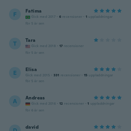
Fatima
F
Gick med 2017
·
6
recensioner
·
1
uppladdningar
för 5 år sen
Tara
T
Gick med 2018
·
17
recensioner
för 5 år sen
Elisa
E
Gick med 2015
·
331
recensioner
·
15
uppladdningar
för 5 år sen
Andreas
A
Gick med 2016
·
12
recensioner
·
1
uppladdningar
för 6 år sen
david
D