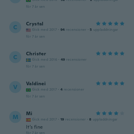
för 7 år sen
Crystal
C
Gick med 2017
·
94
recensioner
·
5
uppladdningar
för 7 år sen
Christer
C
Gick med 2016
·
49
recensioner
för 7 år sen
Valdinei
V
Gick med 2017
·
4
recensioner
för 7 år sen
Mi
M
Gick med 2017
·
19
recensioner
·
8
uppladdningar
It’s fine
för 7 år sen