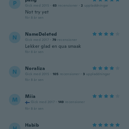
P
Gick med 2015
·
63
recensioner
·
2
uppladdningar
Not try yet
för 8 år sen
NameDeleted
N
Gick med 2017
·
79
recensioner
Lekker glad en qua smaak
för 8 år sen
Noraliza
N
Gick med 2015
·
105
recensioner
·
3
uppladdningar
för 8 år sen
Miia
M
Gick med 2017
·
149
recensioner
för 8 år sen
Habib
H