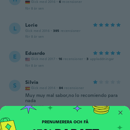
Gick med 2016
·
6
recensioner
för 8 år sen
Lorie
L
Gick med 2016
·
395
recensioner
för 8 år sen
Eduardo
E
Gick med 2017
·
16
recensioner
·
3
uppladdningar
för 8 år sen
Silvia
S
Gick med 2014
·
84
recensioner
Muy muy mal sabor,no lo recomiendo para
nada
för 8 år sen
Hadel
H
Gick med 2017
·
18
recensioner
·
8
uppladdningar