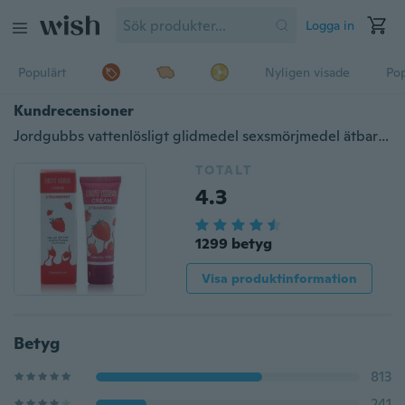
Logga in
Populärt
Nyligen visade
Pop
Kundrecensioner
Jordgubbs vattenlösligt glidmedel sexsmörjmedel ätbart glidmedel sexprodukt
TOTALT
4.3
1299 betyg
Visa produktinformation
Betyg
813
241