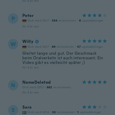
för 8 år sen
Peter
P
Gick med 2017
·
334
recensioner
·
8
uppladdningar
för 8 år sen
Willy
W
Gick med 2017
·
84
recensioner
·
47
uppladdningar
Gleitet lange und gut. Der Geschmack
beim Oralverkehr ist auch interessant. Ein
Video gibt es vielleicht später ;)
för 8 år sen
NameDeleted
N
Gick med 2017
·
662
recensioner
för 8 år sen
Sara
S
Gick med 2016
·
33
recensioner
·
1
uppladdningar