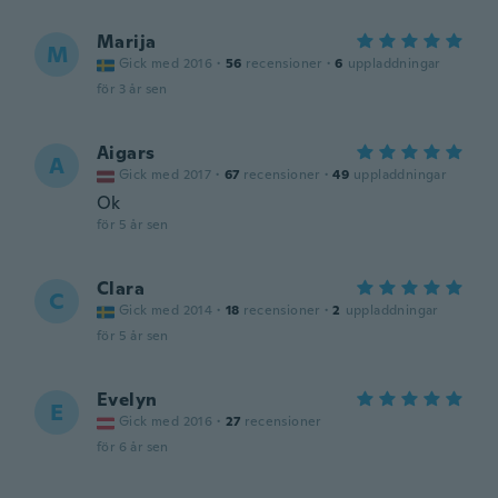
Marija
M
Gick med 2016
·
56
recensioner
·
6
uppladdningar
för 3 år sen
Aigars
A
Gick med 2017
·
67
recensioner
·
49
uppladdningar
Ok
för 5 år sen
Clara
C
Gick med 2014
·
18
recensioner
·
2
uppladdningar
för 5 år sen
Evelyn
E
Gick med 2016
·
27
recensioner
för 6 år sen