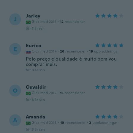
Jarley
J
Gick med 2017
·
12
recensioner
för 7 år sen
Eurico
E
Gick med 2017
·
26
recensioner
·
19
uppladdningar
Pelo preço e qualidade é muito bom vou
comprar mais.
för 8 år sen
Osvaldir
O
Gick med 2017
·
15
recensioner
för 8 år sen
Amanda
A
Gick med 2018
·
10
recensioner
·
2
uppladdningar
för 8 år sen