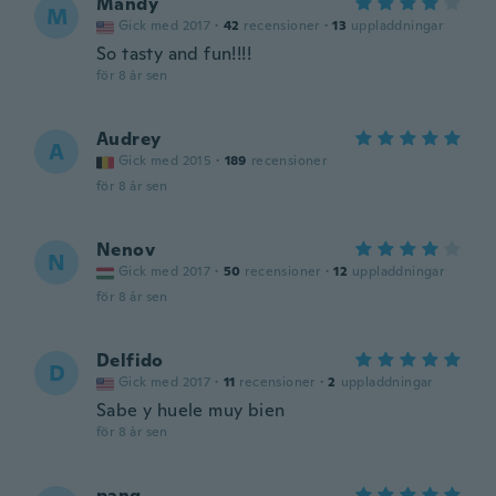
Mandy
M
Gick med 2017
·
42
recensioner
·
13
uppladdningar
So tasty and fun!!!!
för 8 år sen
Audrey
A
Gick med 2015
·
189
recensioner
för 8 år sen
Nenov
N
Gick med 2017
·
50
recensioner
·
12
uppladdningar
för 8 år sen
Delfido
D
Gick med 2017
·
11
recensioner
·
2
uppladdningar
Sabe y huele muy bien
för 8 år sen
pang