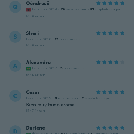
Qëndresë
Q
Gick med 2014
·
79
recensioner
·
42
uppladdningar
för 6 år sen
Sheri
S
Gick med 2016
·
12
recensioner
för 6 år sen
Alexandre
A
Gick med 2017
·
3
recensioner
för 6 år sen
Cesar
C
Gick med 2015
·
8
recensioner
·
2
uppladdningar
Bien muy buen aroma
för 7 år sen
Darlene
D
Gick med 2016
·
52
recensioner
·
2
uppladdningar