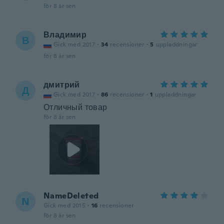
för 8 år sen
Владимир
В
Gick med 2017
·
34
recensioner
·
5
uppladdningar
för 8 år sen
дмитрий
Д
Gick med 2017
·
86
recensioner
·
1
uppladdningar
Отличный товар
för 8 år sen
NameDeleted
N
Gick med 2015
·
16
recensioner
för 8 år sen