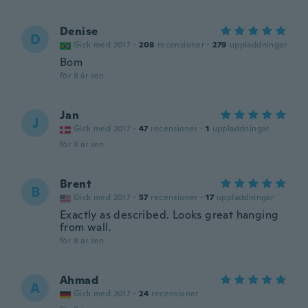
Denise
D
Gick med 2017
·
208
recensioner
·
279
uppladdningar
Bom
för 8 år sen
Jan
J
Gick med 2017
·
47
recensioner
·
1
uppladdningar
för 8 år sen
Brent
B
Gick med 2017
·
57
recensioner
·
17
uppladdningar
Exactly as described. Looks great hanging
from wall.
för 8 år sen
Ahmad
A
Gick med 2017
·
24
recensioner