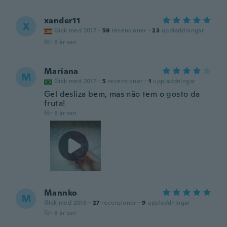
xander11
X
Gick med 2017
·
59
recensioner
·
23
uppladdningar
för 8 år sen
Mariana
M
Gick med 2017
·
5
recensioner
·
1
uppladdningar
Gel desliza bem, mas não tem o gosto da
fruta!
för 8 år sen
Mannko
M
Gick med 2016
·
27
recensioner
·
9
uppladdningar
för 8 år sen