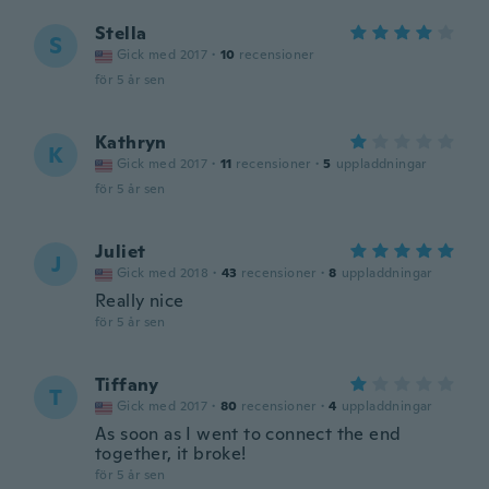
Stella
S
Gick med 2017
·
10
recensioner
för 5 år sen
Kathryn
K
Gick med 2017
·
11
recensioner
·
5
uppladdningar
för 5 år sen
Juliet
J
Gick med 2018
·
43
recensioner
·
8
uppladdningar
Really nice
för 5 år sen
Tiffany
T
Gick med 2017
·
80
recensioner
·
4
uppladdningar
As soon as I went to connect the end
together, it broke!
för 5 år sen