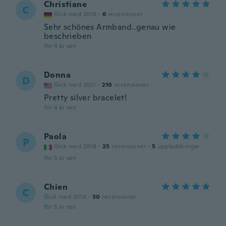
Christiane
C
Gick med 2016
·
6
recensioner
Sehr schönes Armband..genau wie
beschrieben
för 4 år sen
Donna
D
Gick med 2021
·
210
recensioner
Pretty silver bracelet!
för 4 år sen
Paola
P
Gick med 2018
·
25
recensioner
·
5
uppladdningar
för 5 år sen
Chien
C
Gick med 2016
·
30
recensioner
för 5 år sen