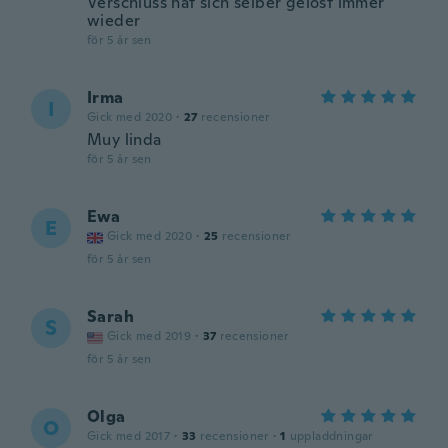
Verschluss hat sich selber gelöst immer
wieder
för 5 år sen
Irma
I
Gick med 2020
·
27
recensioner
Muy linda
för 5 år sen
Ewa
E
Gick med 2020
·
25
recensioner
för 5 år sen
Sarah
S
Gick med 2019
·
37
recensioner
för 5 år sen
Olga
O
Gick med 2017
·
33
recensioner
·
1
uppladdningar