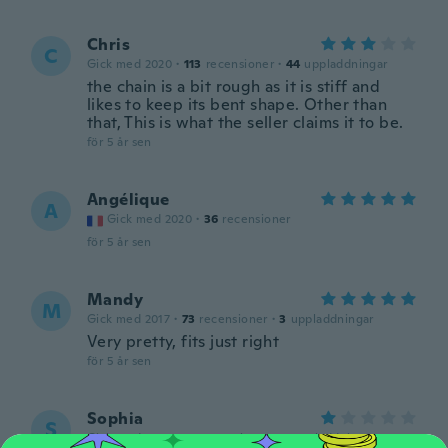
Chris
C
Gick med 2020
·
113
recensioner
·
44
uppladdningar
the chain is a bit rough as it is stiff and
likes to keep its bent shape. Other than
that, This is what the seller claims it to be.
för 5 år sen
Angélique
A
Gick med 2020
·
36
recensioner
för 5 år sen
Mandy
M
Gick med 2017
·
73
recensioner
·
3
uppladdningar
Very pretty, fits just right
för 5 år sen
Sophia
S
Gick med 2015
·
32
recensioner
·
9
uppladdningar