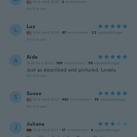
Gick med 2019
·
2
recensioner
för 5 år sen
Luz
L
Gick med 2016
·
87
recensioner
·
22
uppladdningar
för 5 år sen
Aida
A
Gick med 2020
·
108
recensioner
·
50
uppladdningar
Just as described and pictured. Lovely.
för 5 år sen
Susan
S
Gick med 2018
·
482
recensioner
·
55
uppladdningar
för 5 år sen
Juliane
J
Gick med 2017
·
17
recensioner
·
4
uppladdningar