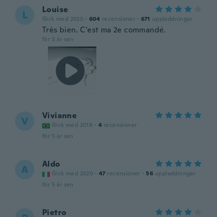
Louise
L
Gick med 2020
·
604
recensioner
·
671
uppladdningar
Très bien. C'est ma 2e commandé.
för 5 år sen
Vivianne
V
Gick med 2018
·
4
recensioner
för 5 år sen
Aldo
A
Gick med 2020
·
47
recensioner
·
56
uppladdningar
för 5 år sen
Pietro