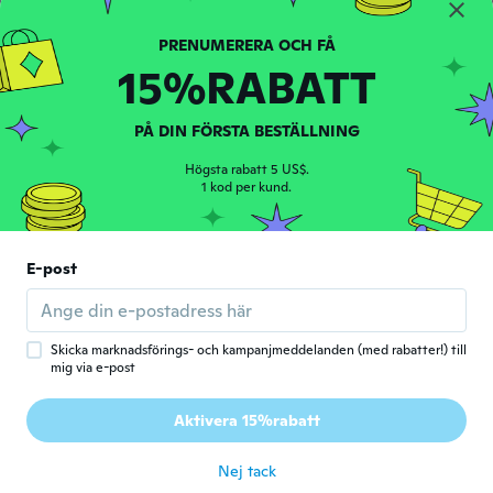
Very weak wore it and the chain clasp
broke on the first day very disappointed
because it is very beautiful
15%RABATT
för 5 år sen
PÅ DIN FÖRSTA BESTÄLLNING
Nazneen
N
Gick med 2017
·
10
recensioner
Högsta rabatt 5 US$.
för 5 år sen
1 kod per kund.
Mary
M
Gick med 2018
·
169
recensioner
·
1
uppladdningar
E-post
Pretty
för 5 år sen
Skicka marknadsförings- och kampanjmeddelanden (med rabatter!) till
mig via e-post
Sharron
S
Gick med 2016
·
33
recensioner
·
4
uppladdningar
Aktivera 15%rabatt
Lovely item
för 5 år sen
Nej tack