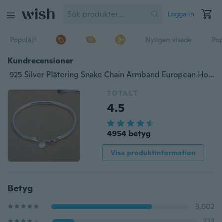
Logga in
Populärt
Nyligen visade
Pop
Kundrecensioner
925 Silver Plätering Snake Chain Armband European Hot Bangle Armband Smycken DIY
TOTALT
4.5
4954 betyg
Visa produktinformation
Betyg
3,602
723