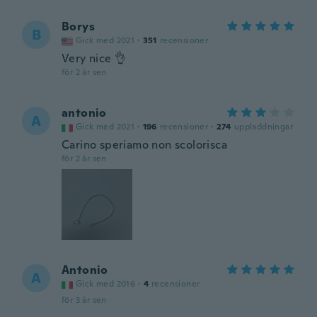
Borys
B
Gick med 2021
·
351
recensioner
Very nice 👌
för 2 år sen
antonio
A
Gick med 2021
·
196
recensioner
·
274
uppladdningar
Carino speriamo non scolorisca
för 2 år sen
Antonio
A
Gick med 2016
·
4
recensioner
för 3 år sen