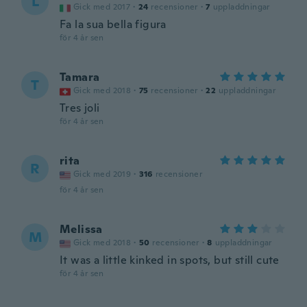
L
Gick med 2017
·
24
recensioner
·
7
uppladdningar
Fa la sua bella figura
för 4 år sen
Tamara
T
Gick med 2018
·
75
recensioner
·
22
uppladdningar
Tres joli
för 4 år sen
rita
R
Gick med 2019
·
316
recensioner
för 4 år sen
Melissa
M
Gick med 2018
·
50
recensioner
·
8
uppladdningar
It was a little kinked in spots, but still cute
för 4 år sen