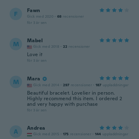
Fawn
F
Gick med 2020
·
68
recensioner
för 3 år sen
Mabel
M
Gick med 2018
·
22
recensioner
Love it
för 3 år sen
Mara
M
Gick med 2014
·
297
recensioner
·
187
uppladdningar
Beautiful bracelet. Lovelier in person.
Highly recommend this item. I ordered 2
and very happy with purchase
för 3 år sen
Andrea
A
Gick med 2015
·
175
recensioner
·
144
uppladdningar