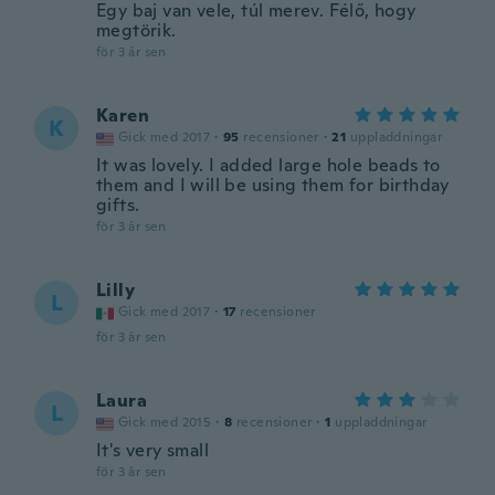
Egy baj van vele, túl merev. Félő, hogy
megtörik.
för 3 år sen
Karen
K
Gick med 2017
·
95
recensioner
·
21
uppladdningar
It was lovely. I added large hole beads to
them and I will be using them for birthday
gifts.
för 3 år sen
Lilly
L
Gick med 2017
·
17
recensioner
för 3 år sen
Laura
L
Gick med 2015
·
8
recensioner
·
1
uppladdningar
It's very small
för 3 år sen