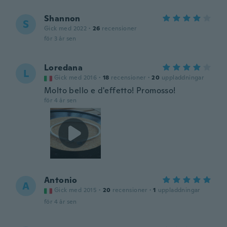
Shannon
S
Gick med 2022
·
26
recensioner
för 3 år sen
Loredana
L
Gick med 2016
·
18
recensioner
·
20
uppladdningar
Molto bello e d'effetto! Promosso!
för 4 år sen
Antonio
A
Gick med 2015
·
20
recensioner
·
1
uppladdningar
för 4 år sen