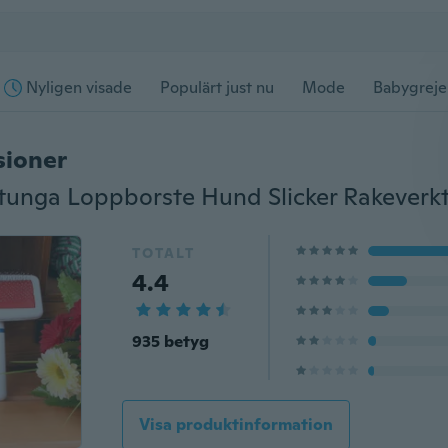
Nyligen visade
Populärt just nu
Mode
Babygreje
sioner
TOTALT
4.4
935 betyg
Visa produktinformation