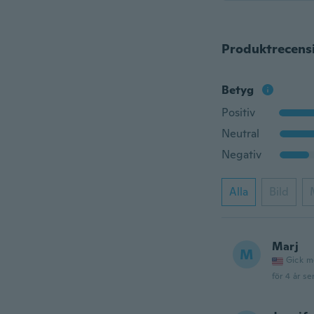
Produktrecens
Betyg
Positiv
Neutral
Negativ
Alla
Bild
Marj
M
Gick m
för 4 år se