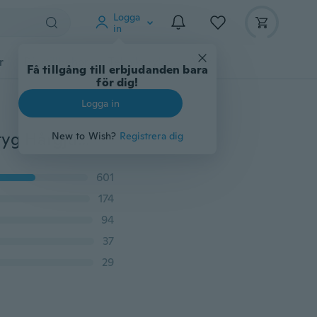
Logga
in
r
Djurtillbehör
Teknikprylar
Mer
Få tillgång till erbjudanden bara
för dig!
Logga in
Husdjur Kattunga Loppborste Hund Slicker Rakeverktyg Hårgjutning Grooming Trimmer Kam Rengöring Gilling Fur Comb
New to Wish?
Registrera dig
601
174
94
37
29