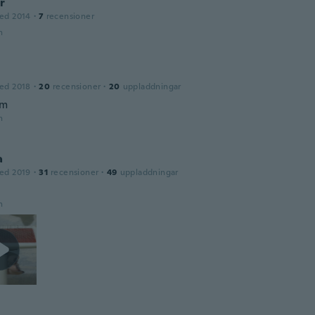
r
ed 2014
·
7
recensioner
n
ed 2018
·
20
recensioner
·
20
uppladdningar
om
n
a
ed 2019
·
31
recensioner
·
49
uppladdningar
n