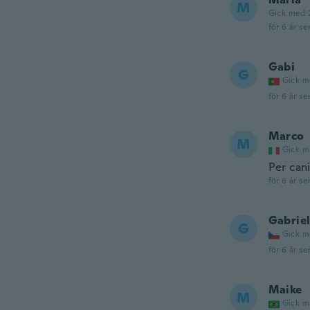
M
Gick med 
för 6 år se
Gabi
G
Gick m
för 6 år se
Marco
M
Gick m
Per cani
för 6 år se
Gabrie
G
Gick m
för 6 år se
Maike
M
Gick m