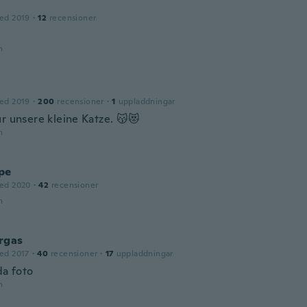
a
ed 2019
·
12
recensioner
n
ed 2019
·
200
recensioner
·
1
uppladdningar
ür unsere kleine Katze. 😽😻
n
pe
ed 2020
·
42
recensioner
n
rgas
ed 2017
·
40
recensioner
·
17
uppladdningar
da foto
n