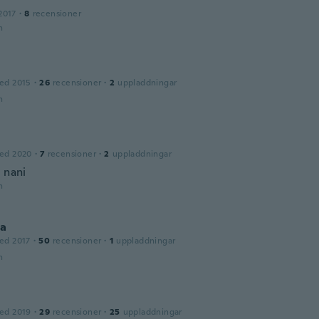
2017
·
8
recensioner
n
ed 2015
·
26
recensioner
·
2
uppladdningar
n
ed 2020
·
7
recensioner
·
2
uppladdningar
 nani
n
la
ed 2017
·
50
recensioner
·
1
uppladdningar
n
ed 2019
·
29
recensioner
·
25
uppladdningar