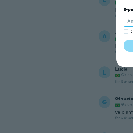
E
Gick m
Poderia
E-po
för 6 år se
S
Anand
A
Gick m
De boa 
för 6 år se
Lucia
L
Gick m
för 6 år se
Glauci
G
Gick m
veio an
för 6 år se