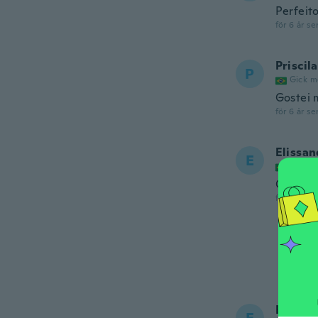
Perfeit
för 6 år se
Priscila
P
Gick m
Gostei 
för 6 år se
Elissan
E
Gick m
Como eu
för 6 år se
Emanue