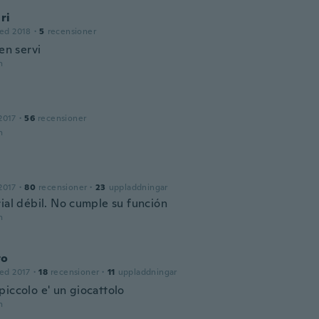
ri
ed 2018
·
5
recensioner
ien servi
n
2017
·
56
recensioner
n
2017
·
80
recensioner
·
23
uppladdningar
rial débil. No cumple su función
n
to
ed 2017
·
18
recensioner
·
11
uppladdningar
piccolo e' un giocattolo
n