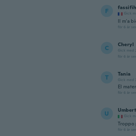
fassifih
F
Gick m
Il m'a b
för 6 år se
Cheryl
C
Gick med 
för 6 år se
Tania
T
Gick med 
El mate
för 6 år se
Umber
U
Gick m
Troppo 
för 6 år se