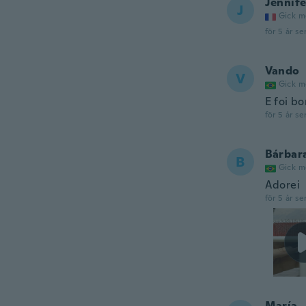
Jennife
J
Gick m
för 5 år se
Vando
V
Gick m
E foi b
för 5 år se
Bárbar
B
Gick m
Adorei
för 5 år se
María