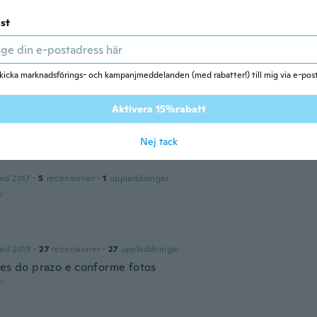
ed 2016
·
14
recensioner
·
7
uppladdningar
 ser maior, mas é bom
st
n
kicka marknadsförings- och kampanjmeddelanden (med rabatter!) till mig via e-pos
a
ed 2018
·
2
recensioner
qualidade! Gostei. Mas demorou mais que o prazo estipula
Aktivera 15%rabatt
n
Nej tack
ed 2017
·
5
recensioner
·
1
uppladdningar
n
a
ed 2019
·
27
recensioner
·
27
uppladdningar
tes do prazo e conforme fotos
n