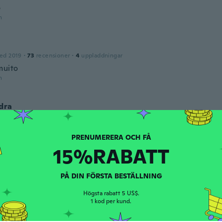
o
n
ed 2019
·
73
recensioner
·
4
uppladdningar
muito
n
dra
ed 2018
·
12
recensioner
·
7
uppladdningar
 esperava, ameiii
n
15%RABATT
PÅ DIN FÖRSTA BESTÄLLNING
Högsta rabatt 5 US$.
1 kod per kund.
lly