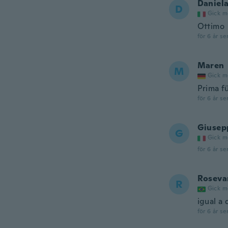
Daniel
D
Gick m
Ottimo
för 6 år se
Maren
M
Gick m
Prima f
för 6 år se
Giusep
G
Gick m
för 6 år se
Roseva
R
Gick m
igual a 
för 6 år se