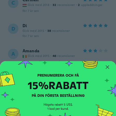
C
Gick med 2018
·
32
recensioner
·
2
uppladdningar
för 7 år sen
Di
D
Gick med 2015
·
38
recensioner
för 7 år sen
Amanda
A
Gick med 2015
·
46
recensioner
Cant really see carley
för 7 år sen
15%RABATT
Sven
S
Gick med 2017
·
70
recensioner
för 7 år sen
PÅ DIN FÖRSTA BESTÄLLNING
Högsta rabatt 5 US$.
JUAN
1 kod per kund.
J
Gick med 2017
·
50
recensioner
·
8
uppladdningar