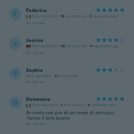
Federica
F
Gick med 2014
·
12
recensioner
·
2
uppladdningar
för 7 år sen
Jessica
J
Gick med 2016
·
26
recensioner
·
4
uppladdningar
för 7 år sen
Sophie
S
Gick med 2018
·
6
recensioner
för 7 år sen
Domenico
D
Gick med 2019
·
7
recensioner
·
3
uppladdningar
Arrivato con più di un mese di anticipo,
fanno il loro lavoro
för 7 år sen