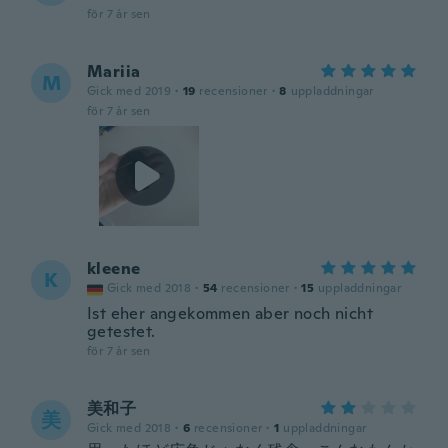
för 7 år sen
Mariia
M
Gick med 2019
·
19
recensioner
·
8
uppladdningar
för 7 år sen
kleene
K
Gick med 2018
·
54
recensioner
·
15
uppladdningar
Ist eher angekommen aber noch nicht
getestet.
för 7 år sen
美和子
美
Gick med 2018
·
6
recensioner
·
1
uppladdningar