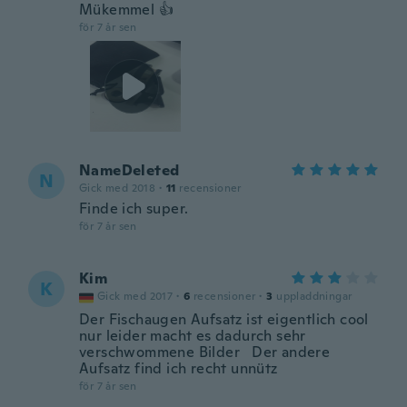
Mükemmel 👍
för 7 år sen
NameDeleted
N
Gick med 2018
·
11
recensioner
Finde ich super.
för 7 år sen
Kim
K
Gick med 2017
·
6
recensioner
·
3
uppladdningar
Der Fischaugen Aufsatz ist eigentlich cool
nur leider macht es dadurch sehr
verschwommene Bilder Der andere
Aufsatz find ich recht unnütz
för 7 år sen