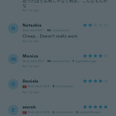
思ったほど広角じゃなく残念。こんなもんか
な
för 7 år sen
Natashia
N
Gick med 2017
·
53
recensioner
Cheap... Doesn't really work
för 7 år sen
Monica
M
Gick med 2017
·
34
recensioner
·
1
uppladdningar
för 7 år sen
Daniela
D
Gick med 2018
·
5
recensioner
för 7 år sen
emrah
E
Gick med 2019
·
2
recensioner
·
2
uppladdningar