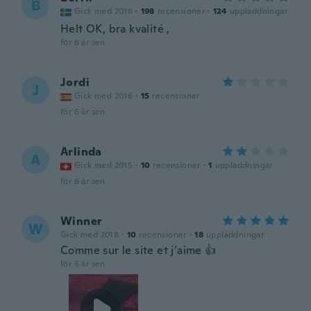
B
Gick med 2018
·
198
recensioner
·
124
uppladdningar
Helt OK, bra kvalité ,
för 6 år sen
Jordi
J
Gick med 2016
·
15
recensioner
för 6 år sen
Arlinda
A
Gick med 2015
·
10
recensioner
·
1
uppladdningar
för 6 år sen
Winner
W
Gick med 2018
·
10
recensioner
·
18
uppladdningar
Comme sur le site et j’aime 👍
för 6 år sen