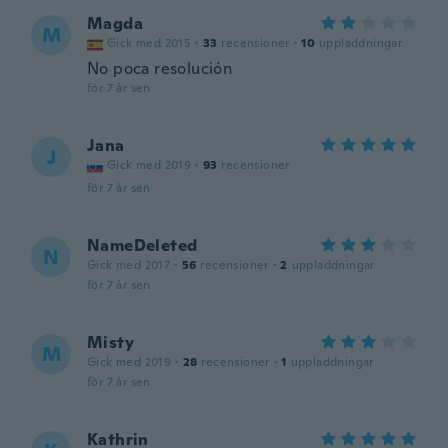
Magda
M
Gick med 2015
·
33
recensioner
·
10
uppladdningar
No poca resolución
för 7 år sen
Jana
J
Gick med 2019
·
93
recensioner
för 7 år sen
NameDeleted
N
Gick med 2017
·
56
recensioner
·
2
uppladdningar
för 7 år sen
Misty
M
Gick med 2019
·
28
recensioner
·
1
uppladdningar
för 7 år sen
Kathrin