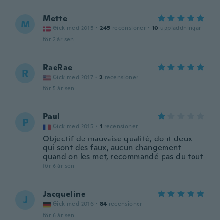
Mette
M
Gick med 2015
·
245
recensioner
·
10
uppladdningar
för 2 år sen
RaeRae
R
Gick med 2017
·
2
recensioner
för 5 år sen
Paul
P
Gick med 2015
·
1
recensioner
Objectif de mauvaise qualité, dont deux
qui sont des faux, aucun changement
quand on les met, recommandé pas du tout
för 6 år sen
Jacqueline
J
Gick med 2016
·
84
recensioner
för 6 år sen