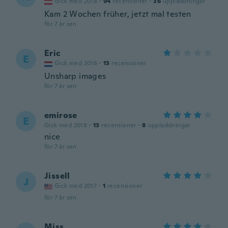
Gick med 2018
·
94
recensioner
·
36
uppladdningar
Kam 2 Wochen früher, jetzt mal testen
för 7 år sen
Eric
E
Gick med 2016
·
13
recensioner
Unsharp images
för 7 år sen
emirose
E
Gick med 2018
·
13
recensioner
·
8
uppladdningar
nice
för 7 år sen
Jissell
J
Gick med 2017
·
1
recensioner
för 7 år sen
Miss