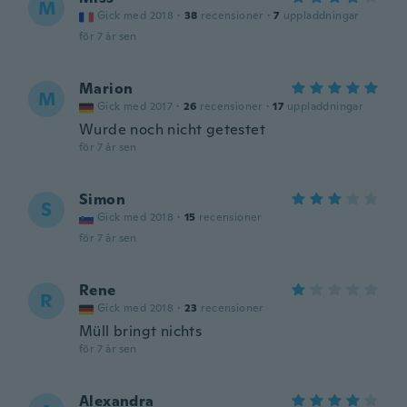
M
Gick med 2018
·
38
recensioner
·
7
uppladdningar
för 7 år sen
Marion
M
Gick med 2017
·
26
recensioner
·
17
uppladdningar
Wurde noch nicht getestet
för 7 år sen
Simon
S
Gick med 2018
·
15
recensioner
för 7 år sen
Rene
R
Gick med 2018
·
23
recensioner
Müll bringt nichts
för 7 år sen
Alexandra