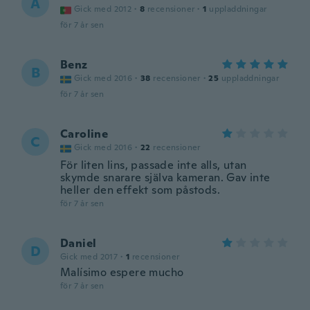
A
Gick med 2012
·
8
recensioner
·
1
uppladdningar
för 7 år sen
Benz
B
Gick med 2016
·
38
recensioner
·
25
uppladdningar
för 7 år sen
Caroline
C
Gick med 2016
·
22
recensioner
För liten lins, passade inte alls, utan
skymde snarare själva kameran. Gav inte
heller den effekt som påstods.
för 7 år sen
Daniel
D
Gick med 2017
·
1
recensioner
Malísimo espere mucho
för 7 år sen