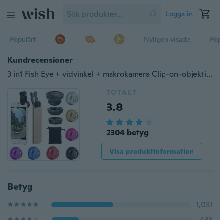
Logga in
Populärt
Nyligen visade
Pop
Kundrecensioner
3 in1 Fish Eye + vidvinkel + makrokamera Clip-on-objektiv för universal mobiltelefon
TOTALT
3.8
2304 betyg
Visa produktinformation
Betyg
1,031
438