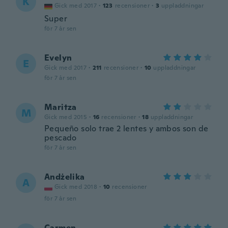
K
Gick med 2017
·
123
recensioner
·
3
uppladdningar
Super
för 7 år sen
Evelyn
E
Gick med 2017
·
211
recensioner
·
10
uppladdningar
för 7 år sen
Maritza
M
Gick med 2015
·
16
recensioner
·
18
uppladdningar
Pequeño solo trae 2 lentes y ambos son de
pescado
för 7 år sen
Andżelika
A
Gick med 2018
·
10
recensioner
för 7 år sen
Carmen