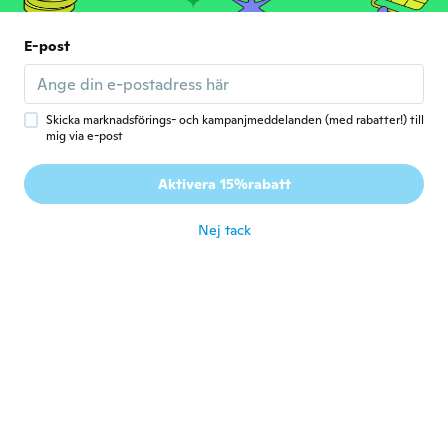
för 7 år sen
E-post
Žanet
Ž
Gick med 2015
·
19
recensioner
för 7 år sen
Skicka marknadsförings- och kampanjmeddelanden (med rabatter!) till
mig via e-post
Fiorella
F
Aktivera 15%rabatt
Gick med 2018
·
9
recensioner
Bueno
för 7 år sen
Nej tack
Nicole
N
Gick med 2018
·
45
recensioner
·
14
uppladdningar
Funktioniert gut aber der Effekt habe ich
mir besser vorgestellt aber sonst alles
superSchneller Versand und gute Qualität
för 7 år sen
Nicole