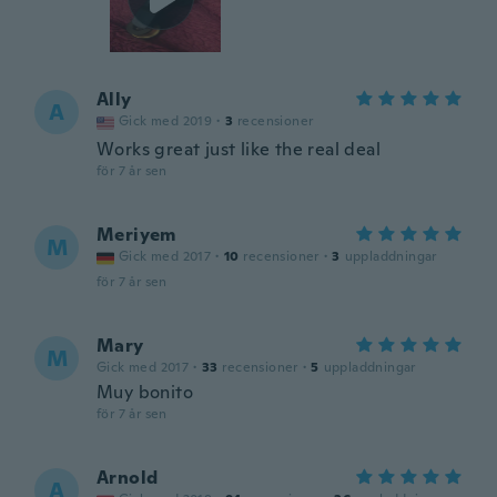
Ally
A
Gick med 2019
·
3
recensioner
Works great just like the real deal
för 7 år sen
Meriyem
M
Gick med 2017
·
10
recensioner
·
3
uppladdningar
för 7 år sen
Mary
M
Gick med 2017
·
33
recensioner
·
5
uppladdningar
Muy bonito
för 7 år sen
Arnold
A