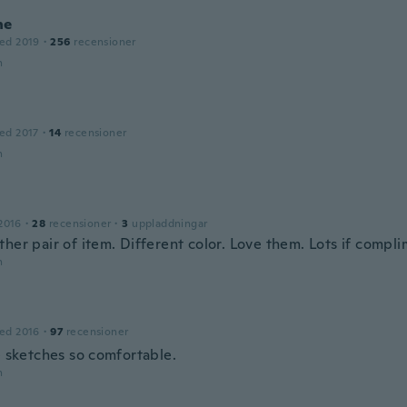
ne
ed 2019
·
256
recensioner
n
ed 2017
·
14
recensioner
n
2016
·
28
recensioner
·
3
uppladdningar
her pair of item. Different color. Love them. Lots if compl
n
ed 2016
·
97
recensioner
e sketches so comfortable.
n