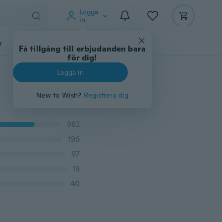
Logga
in
r
Djurtillbehör
Teknikprylar
Mer
Få tillgång till erbjudanden bara
för dig!
Logga in
New to Wish?
Registrera dig
982
196
97
19
40