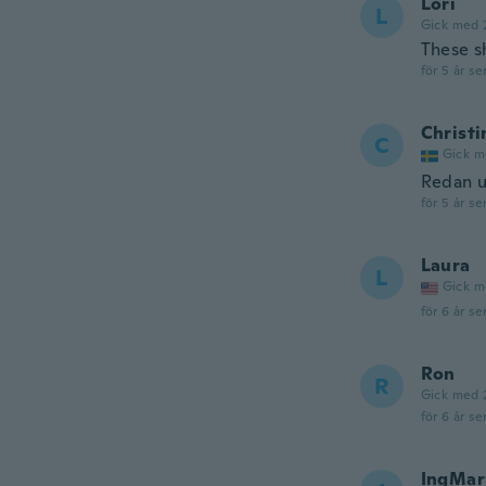
Lori
L
Gick med 
These s
för 5 år se
Christi
C
Gick m
Redan u
för 5 år se
Laura
L
Gick m
för 6 år se
Ron
R
Gick med 
för 6 år se
IngMar