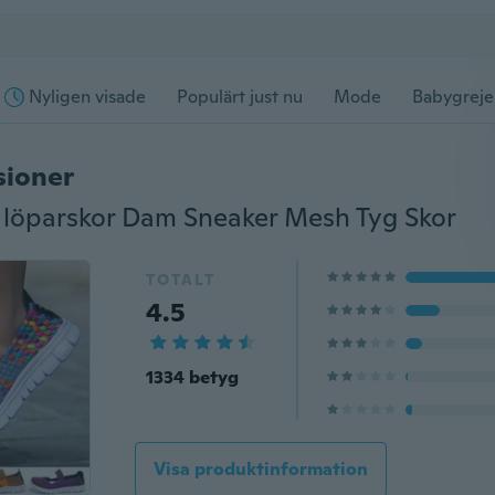
Nyligen visade
Populärt just nu
Mode
Babygreje
sioner
löparskor Dam Sneaker Mesh Tyg Skor
TOTALT
4.5
1334 betyg
Visa produktinformation