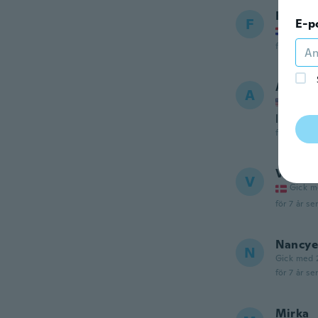
Franko
F
E-p
Gick m
för 6 år se
Angeli
A
Gick m
loved t
för 7 år se
Vinni
V
Gick m
för 7 år se
Nancye
N
Gick med 
för 7 år se
Mirka