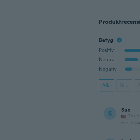
Produktrecens
Betyg
Positiv
Neutral
Negativ
Alla
Bild
Sue
S
Gick m
för 5 år se