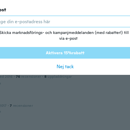
ost
ed 2018
·
120
recensioner
·
2
uppladdningar
n
Skicka marknadsförings- och kampanjmeddelanden (med rabatter!) till
ca
via e-post
ed 2018
·
2
recensioner
hem
Aktivera 15%rabatt
n
Nej tack
ed 2016
·
76
recensioner
·
8
uppladdningar
n
2017
·
7
recensioner
n