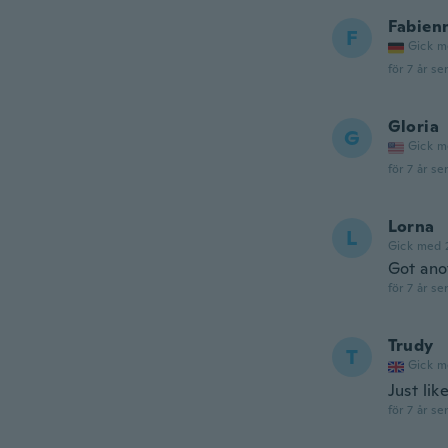
Fabien
F
Gick m
för 7 år se
Gloria
G
Gick m
för 7 år se
Lorna
L
Gick med 
Got anot
för 7 år se
Trudy
T
Gick m
Just lik
för 7 år se