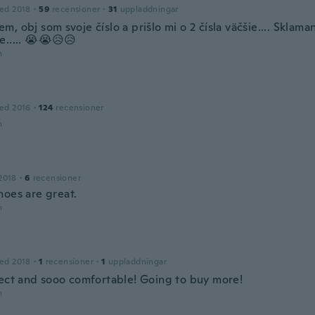
ed 2018
·
59
recensioner
·
31
uppladdningar
, obj som svoje číslo a prišlo mi o 2 čísla väčšie.... Sklamani
e..... 😭😭😥😥
n
ed 2016
·
124
recensioner
n
2018
·
6
recensioner
hoes are great.
n
ed 2018
·
1
recensioner
·
1
uppladdningar
fect and sooo comfortable! Going to buy more!
n