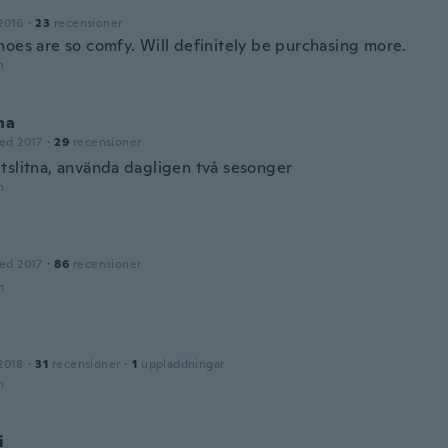
2016
·
23
recensioner
hoes are so comfy. Will definitely be purchasing more.
n
na
ed 2017
·
29
recensioner
tslitna, använda dagligen två sesonger
n
ed 2017
·
86
recensioner
n
2018
·
31
recensioner
·
1
uppladdningar
n
i