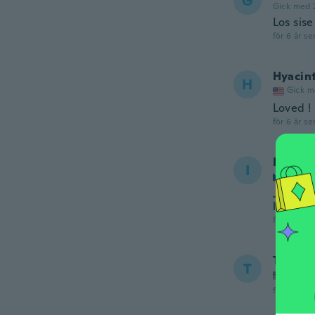
G
Gick med 
Los sise
för 6 år se
Hyacin
H
Gick m
Loved !
för 6 år se
Iveta
I
Gick m
Jestli s
lehounk
för 6 år se
Trula
T
Gick m
för 6 år se