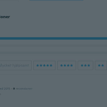
ioner
Mycket hjälpsamt
ed 2015
·
9
recensioner
n