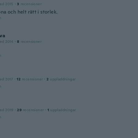
ed 2015
·
3
recensioner
na och helt rätt i storlek.
n
va
ed 2014
·
8
recensioner
n
ed 2017
·
12
recensioner
·
2
uppladdningar
n
ed 2019
·
29
recensioner
·
1
uppladdningar
n