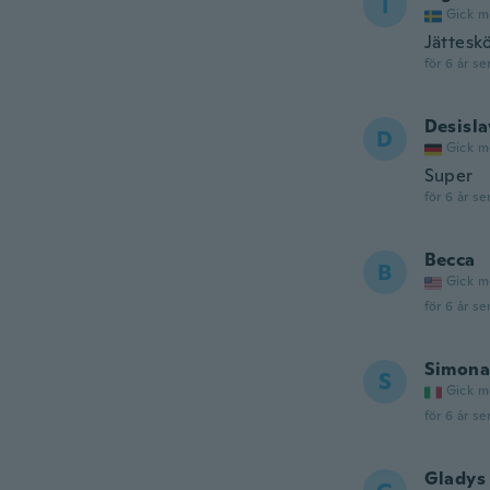
I
Gick m
Jätteskö
för 6 år se
Desisla
D
Gick m
Super
för 6 år se
Becca
B
Gick m
för 6 år se
Simona
S
Gick m
för 6 år se
Gladys