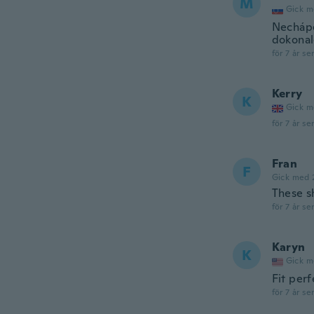
M
Gick m
Nechápem
dokonal
för 7 år se
Kerry
K
Gick m
för 7 år se
Fran
F
Gick med 
These s
för 7 år se
Karyn
K
Gick m
Fit per
för 7 år se