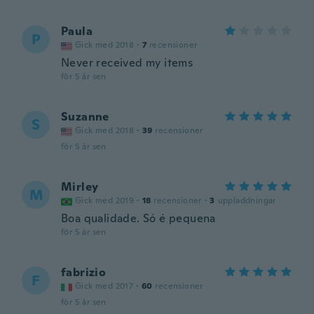
Paula
P
Gick med 2018
·
7
recensioner
Never received my items
för 5 år sen
Suzanne
S
Gick med 2018
·
39
recensioner
för 5 år sen
Mirley
M
Gick med 2019
·
18
recensioner
·
3
uppladdningar
Boa qualidade. Só é pequena
för 5 år sen
fabrizio
F
Gick med 2017
·
60
recensioner
för 5 år sen