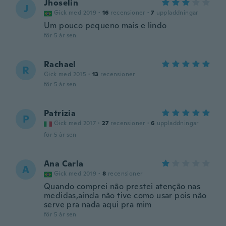
Jhoselin
J
Gick med 2019
·
16
recensioner
·
7
uppladdningar
Um pouco pequeno mais e lindo
för 5 år sen
Rachael
R
Gick med 2015
·
13
recensioner
för 5 år sen
Patrizia
P
Gick med 2017
·
27
recensioner
·
6
uppladdningar
för 5 år sen
Ana Carla
A
Gick med 2019
·
8
recensioner
Quando comprei não prestei atenção nas
medidas,ainda não tive como usar pois não
serve pra nada aqui pra mim
för 5 år sen