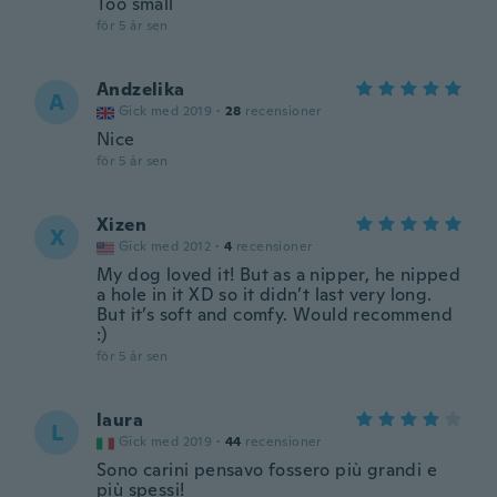
Too small
för 5 år sen
Andzelika
A
Gick med 2019
·
28
recensioner
Nice
för 5 år sen
Xizen
X
Gick med 2012
·
4
recensioner
My dog loved it! But as a nipper, he nipped
a hole in it XD so it didn’t last very long.
But it’s soft and comfy. Would recommend
:)
för 5 år sen
laura
L
Gick med 2019
·
44
recensioner
Sono carini pensavo fossero più grandi e
più spessi!