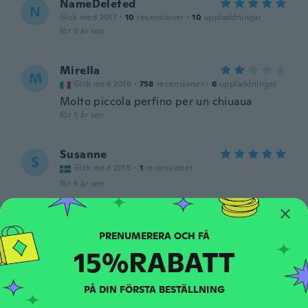
NameDeleted
N
Gick med 2017
·
10
recensioner
·
10
uppladdningar
för 5 år sen
Mirella
M
Gick med 2016
·
758
recensioner
·
6
uppladdningar
Molto piccola perfino per un chiuaua
för 5 år sen
Susanne
S
Gick med 2015
·
1
recensioner
för 5 år sen
Ida
I
Gick med 2017
·
122
recensioner
·
1
uppladdningar
15%RABATT
för 5 år sen
PÅ DIN FÖRSTA BESTÄLLNING
Samara
S
Gick med 2017
·
4
recensioner