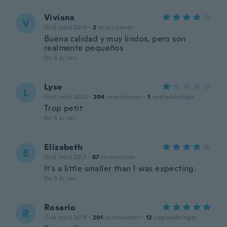
Viviana
V
Gick med 2019
·
2
recensioner
Buena calidad y muy lindos, pero son
realmente pequeños
för 5 år sen
Lyse
L
Gick med 2020
·
204
recensioner
·
1
uppladdningar
Trop petit
för 5 år sen
Elizabeth
E
Gick med 2017
·
87
recensioner
It's a little smaller than I was expecting.
för 5 år sen
Rosario
R
Gick med 2018
·
201
recensioner
·
12
uppladdningar