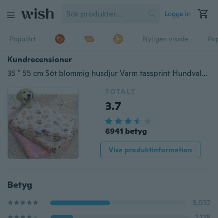
Logga in
Populärt
Nyligen visade
Pop
Kundrecensioner
35 * 55 cm Söt blommig husdjur Varm tassprint Hundvalp Fleece Mjuka filtbäddar Mat
TOTALT
3.7
6941 betyg
Visa produktinformation
Betyg
3,032
1,128