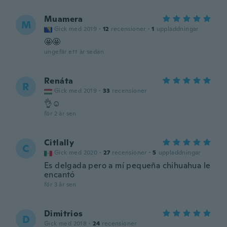
Muamera
M
Gick med 2019
·
12
recensioner
·
1
uppladdningar
🤩🤩
ungefär ett år sedan
Renáta
R
Gick med 2019
·
33
recensioner
👌☺️
för 2 år sen
Citlally
C
Gick med 2020
·
27
recensioner
·
5
uppladdningar
Es delgada pero a mí pequeña chihuahua le
encantó
för 3 år sen
Dimitrios
D
Gick med 2018
·
24
recensioner