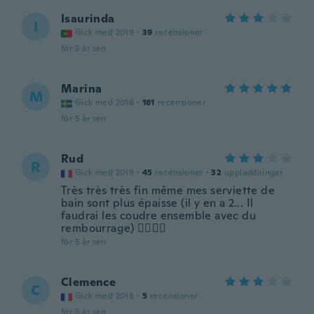
Isaurinda
I
Gick med 2019
·
39
recensioner
för 5 år sen
Marina
M
Gick med 2016
·
181
recensioner
för 5 år sen
Rud
R
Gick med 2019
·
45
recensioner
·
32
uppladdningar
Très très très fin même mes serviette de
bain sont plus épaisse (il y en a 2... Il
faudrai les coudre ensemble avec du
rembourrage) 👌🏻👌🏻
för 5 år sen
Clemence
C
Gick med 2018
·
5
recensioner
för 5 år sen