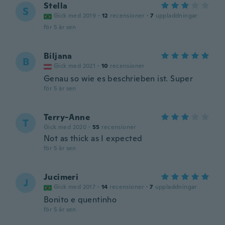
Stella
S
Gick med 2019
·
12
recensioner
·
7
uppladdningar
för 5 år sen
Biljana
B
Gick med 2021
·
10
recensioner
Genau so wie es beschrieben ist. Super
för 5 år sen
Terry-Anne
T
Gick med 2020
·
55
recensioner
Not as thick as I expected
för 5 år sen
Jucimeri
J
Gick med 2017
·
14
recensioner
·
7
uppladdningar
Bonito e quentinho
för 5 år sen