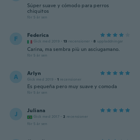
Súper suave y cómodo para perros
chiquitos
för 5 år sen
Federica
F
Gick med 2019
·
13
recensioner
·
8
uppladdningar
Carina, ma sembra più un asciugamano.
för 5 år sen
Arlyn
A
Gick med 2019
·
1
recensioner
Es pequeña pero muy suave y comoda
för 5 år sen
Juliana
J
Gick med 2017
·
2
recensioner
för 5 år sen