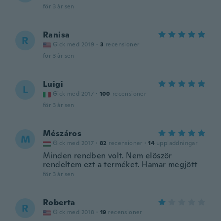
för 3 år sen
Ranisa
R
Gick med 2019
·
3
recensioner
för 3 år sen
Luigi
L
Gick med 2017
·
100
recensioner
för 3 år sen
Mészáros
M
Gick med 2017
·
82
recensioner
·
14
uppladdningar
Minden rendben volt. Nem elöször
rendeltem ezt a terméket. Hamar megjött
för 3 år sen
Roberta
R
Gick med 2018
·
19
recensioner