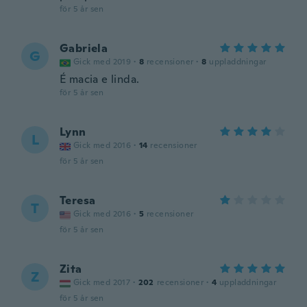
för 5 år sen
Gabriela
G
Gick med 2019
·
8
recensioner
·
8
uppladdningar
É macia e linda.
för 5 år sen
Lynn
L
Gick med 2016
·
14
recensioner
för 5 år sen
Teresa
T
Gick med 2016
·
5
recensioner
för 5 år sen
Zita
Z
Gick med 2017
·
202
recensioner
·
4
uppladdningar
för 5 år sen