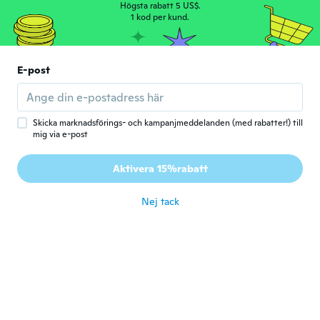
Högsta rabatt 5 US$.
Minha doguinha amou
1 kod per kund.
för 5 år sen
mik
E-post
M
Gick med 2020
·
50
recensioner
Ok un po piccola e sottile, ma non male
för 5 år sen
Skicka marknadsförings- och kampanjmeddelanden (med rabatter!) till
mig via e-post
Rhonda
R
Aktivera 15%rabatt
Gick med 2017
·
13
recensioner
för 5 år sen
Nej tack
Lorraine
L
Gick med 2018
·
1
recensioner
för 5 år sen
Karin
K
Gick med 2018
·
12
recensioner
·
5
uppladdningar