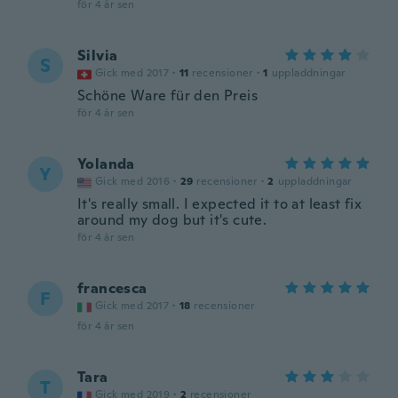
för 4 år sen
Silvia
S
Gick med 2017
·
11
recensioner
·
1
uppladdningar
Schöne Ware für den Preis
för 4 år sen
Yolanda
Y
Gick med 2016
·
29
recensioner
·
2
uppladdningar
It's really small. I expected it to at least fix
around my dog but it's cute.
för 4 år sen
francesca
F
Gick med 2017
·
18
recensioner
för 4 år sen
Tara
T
Gick med 2019
·
2
recensioner