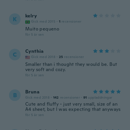
kelry
K
Gick med 2015
·
1
recensioner
Muito pequeno
för 5 år sen
Cynthia
C
Gick med 2018
·
25
recensioner
Smaller than i thought they would be. But
very soft and cozy.
för 5 år sen
Bruna
B
Gick med 2018
·
142
recensioner
·
91
uppladdningar
Cute and fluffy - just very small, size of an
A4 sheet, but I was expecting that anyways
för 5 år sen