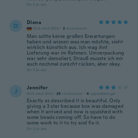
för 5 år sen
Diana
D
Gick med 2020
·
2
recensioner
Man sollte keine großen Erwartungen
haben und wissen was man möchte, sieht
wirklich künstlich aus. Ich mag ihn!
Lieferung war im Rahmen. Umverpackung
war sehr demoliert, Strauß musste ich mir
auch nochmal zurecht rücken, aber okay.
för 5 år sen
Jennifer
J
Gick med 2016
·
25
recensioner
·
4
uppladdningar
Exactly as described it is beautiful. Only
giving a 3 star because box was damaged
when it arrived and now is squished with
some beads coming off. So have to do
some work to it to try and fix it.
för 5 år sen