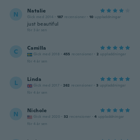
Natalie
N
Gick med 2014
·
187
recensioner
·
10
uppladdningar
just beautiful
för 3 år sen
Camilla
C
Gick med 2018
·
455
recensioner
·
2
uppladdningar
för 4 år sen
Linda
L
Gick med 2017
·
262
recensioner
·
3
uppladdningar
för 4 år sen
Nichole
N
Gick med 2020
·
32
recensioner
·
4
uppladdningar
för 4 år sen