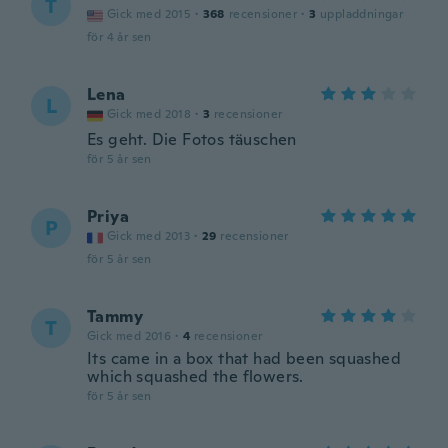
T
Gick med 2015
·
368
recensioner
·
3
uppladdningar
för 4 år sen
Lena
L
Gick med 2018
·
3
recensioner
Es geht. Die Fotos täuschen
för 5 år sen
Priya
P
Gick med 2013
·
29
recensioner
för 5 år sen
Tammy
T
Gick med 2016
·
4
recensioner
Its came in a box that had been squashed
which squashed the flowers.
för 5 år sen