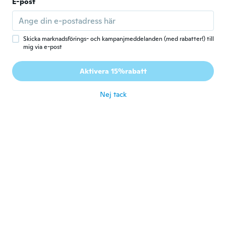
Brittany
E-post
B
Gick med 2017
·
50
recensioner
·
5
uppladdningar
It's was perfect for my. Wedding
för 5 år sen
Skicka marknadsförings- och kampanjmeddelanden (med rabatter!) till
mig via e-post
Rolandné
R
Aktivera 15%rabatt
Gick med 2019
·
17
recensioner
·
1
uppladdningar
för 5 år sen
Nej tack
Marie
M
Gick med 2017
·
2
recensioner
för 5 år sen
Deysi
D
Gick med 2020
·
103
recensioner
·
13
uppladdningar
Me llego un poco maltratado por la caja
donde venía pero está hermoso
för 5 år sen