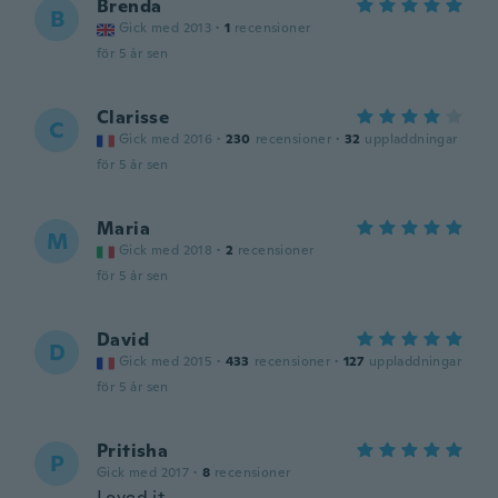
Brenda
B
Gick med 2013
·
1
recensioner
för 5 år sen
Clarisse
C
Gick med 2016
·
230
recensioner
·
32
uppladdningar
för 5 år sen
Maria
M
Gick med 2018
·
2
recensioner
för 5 år sen
David
D
Gick med 2015
·
433
recensioner
·
127
uppladdningar
för 5 år sen
Pritisha
P
Gick med 2017
·
8
recensioner
Loved it