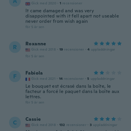
A
Gick med 2020
·
1
recensioner
It came damaged and was very
disappointed with it fell apart not useable
never order from wish again
för 5 år sen
Roxanne
R
Gick med 2018
·
19
recensioner
·
4
uppladdningar
för 5 år sen
Fabiola
F
Gick med 2021
·
14
recensioner
·
5
uppladdningar
Le bouquet est écrasé dans la boîte, le
facteur a forcé le paquet dans la boîte aux
lettres.
för 5 år sen
Cassie
C
Gick med 2018
·
132
recensioner
·
3
uppladdningar