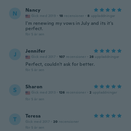
Nancy
N
Gick med 2019
·
18
recensioner
·
8
uppladdningar
I'm renewing my vows in July and its it's
perfect.
för 5 år sen
Jennifer
J
Gick med 2017
·
107
recensioner
·
28
uppladdningar
Perfect, couldn't ask for better.
för 5 år sen
Sharon
S
Gick med 2013
·
126
recensioner
·
2
uppladdningar
för 5 år sen
Teresa
T
Gick med 2017
·
20
recensioner
för 5 år sen