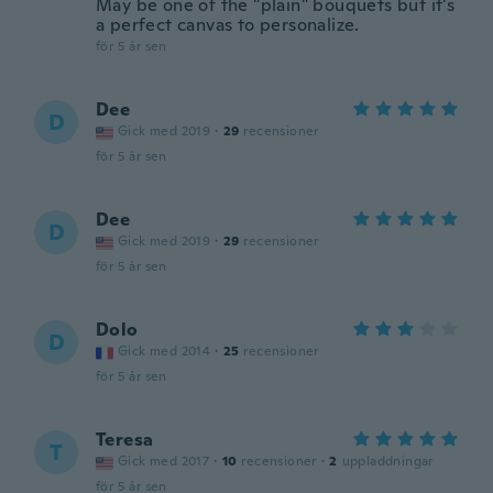
May be one of the "plain" bouquets but it's
a perfect canvas to personalize.
för 5 år sen
Dee
D
Gick med 2019
·
29
recensioner
för 5 år sen
Dee
D
Gick med 2019
·
29
recensioner
för 5 år sen
Dolo
D
Gick med 2014
·
25
recensioner
för 5 år sen
Teresa
T
Gick med 2017
·
10
recensioner
·
2
uppladdningar
för 5 år sen