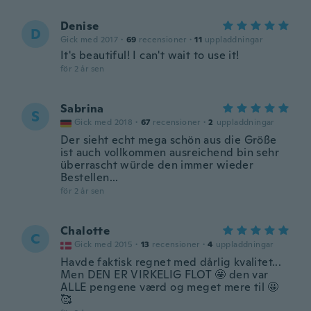
Denise
D
Gick med 2017
·
69
recensioner
·
11
uppladdningar
It's beautiful! I can't wait to use it!
för 2 år sen
Sabrina
S
Gick med 2018
·
67
recensioner
·
2
uppladdningar
Der sieht echt mega schön aus die Größe
ist auch vollkommen ausreichend bin sehr
überrascht würde den immer wieder
Bestellen...
för 2 år sen
Chalotte
C
Gick med 2015
·
13
recensioner
·
4
uppladdningar
Havde faktisk regnet med dårlig kvalitet...
Men DEN ER VIRKELIG FLOT 🤩 den var
ALLE pengene værd og meget mere til 🤩
🥰