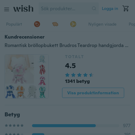
Logga in
Populärt
Nyligen visade
Pop
Kundrecensioner
Romantisk bröllopbukett Brudros Teardrop handgjorda silkesblommor mottagningscentrumstycken Brosch Crystal Decor
TOTALT
4.5
1341 betyg
Visa produktinformation
Betyg
977
191