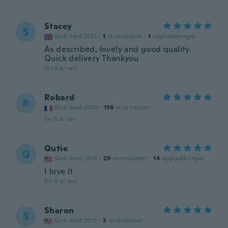
Stacey
S
Gick med 2021
·
1
recensioner
·
1
uppladdningar
As described, lovely and good quality.
Quick delivery Thankyou
för 5 år sen
Robard
R
Gick med 2020
·
136
recensioner
för 5 år sen
Qutie
Q
Gick med 2018
·
29
recensioner
·
14
uppladdningar
I love it
för 5 år sen
Sharon
S
Gick med 2017
·
2
recensioner