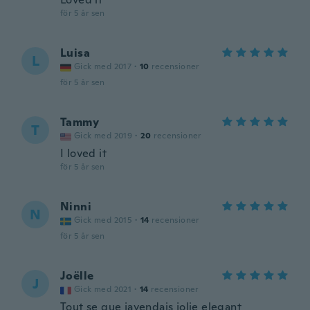
för 5 år sen
Luisa
L
Gick med 2017
·
10
recensioner
för 5 år sen
Tammy
T
Gick med 2019
·
20
recensioner
I loved it
för 5 år sen
Ninni
N
Gick med 2015
·
14
recensioner
för 5 år sen
Joëlle
J
Gick med 2021
·
14
recensioner
Tout se que jayendais jolie elegant