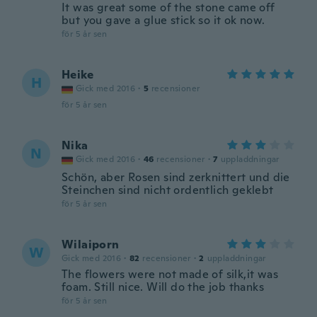
It was great some of the stone came off
but you gave a glue stick so it ok now.
för 5 år sen
Heike
H
Gick med 2016
·
5
recensioner
för 5 år sen
Nika
N
Gick med 2016
·
46
recensioner
·
7
uppladdningar
Schön, aber Rosen sind zerknittert und die
Steinchen sind nicht ordentlich geklebt
för 5 år sen
Wilaiporn
W
Gick med 2016
·
82
recensioner
·
2
uppladdningar
The flowers were not made of silk,it was
foam. Still nice. Will do the job thanks
för 5 år sen