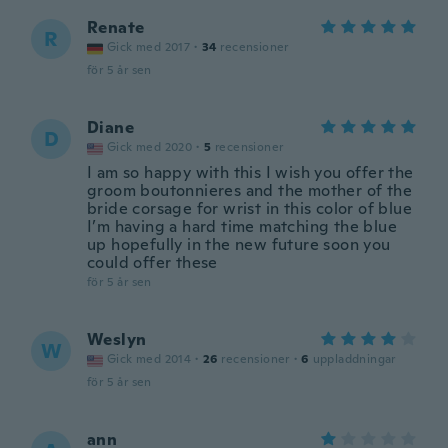
Renate
R
Gick med 2017
·
34
recensioner
för 5 år sen
Diane
D
Gick med 2020
·
5
recensioner
I am so happy with this I wish you offer the
groom boutonnieres and the mother of the
bride corsage for wrist in this color of blue
I’m having a hard time matching the blue
up hopefully in the new future soon you
could offer these
för 5 år sen
Weslyn
W
Gick med 2014
·
26
recensioner
·
6
uppladdningar
för 5 år sen
ann