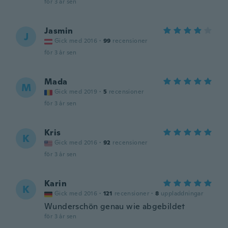
för 3 år sen
Jasmin
J
Gick med 2016
·
99
recensioner
för 3 år sen
Mada
M
Gick med 2019
·
5
recensioner
för 3 år sen
Kris
K
Gick med 2016
·
92
recensioner
för 3 år sen
Karin
K
Gick med 2016
·
121
recensioner
·
8
uppladdningar
Wunderschön genau wie abgebildet
för 3 år sen