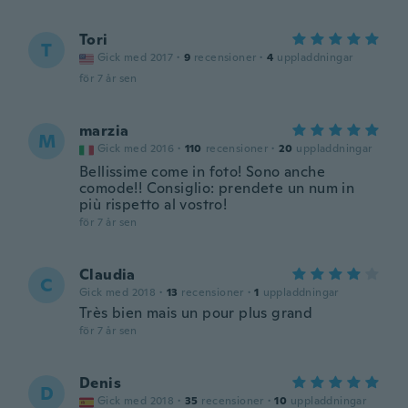
Tori
T
Gick med 2017
·
9
recensioner
·
4
uppladdningar
för 7 år sen
marzia
M
Gick med 2016
·
110
recensioner
·
20
uppladdningar
Bellissime come in foto! Sono anche
comode!! Consiglio: prendete un num in
più rispetto al vostro!
för 7 år sen
Claudia
C
Gick med 2018
·
13
recensioner
·
1
uppladdningar
Très bien mais un pour plus grand
för 7 år sen
Denis
D
Gick med 2018
·
35
recensioner
·
10
uppladdningar