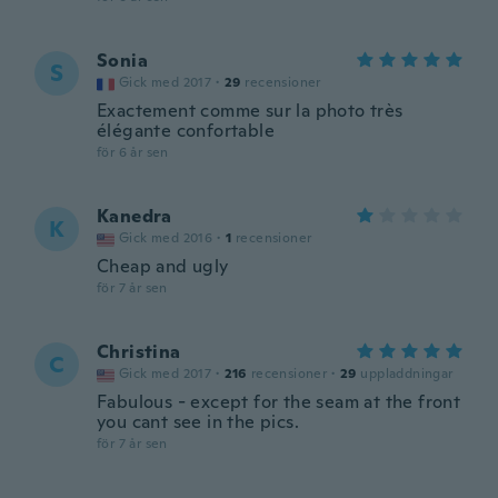
Sonia
S
Gick med 2017
·
29
recensioner
Exactement comme sur la photo très
élégante confortable
för 6 år sen
Kanedra
K
Gick med 2016
·
1
recensioner
Cheap and ugly
för 7 år sen
Christina
C
Gick med 2017
·
216
recensioner
·
29
uppladdningar
Fabulous - except for the seam at the front
you cant see in the pics.
för 7 år sen