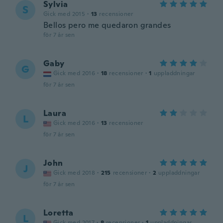
Sylvia
S
Gick med 2015
·
13
recensioner
Bellos pero me quedaron grandes
för 7 år sen
Gaby
G
Gick med 2016
·
18
recensioner
·
1
uppladdningar
för 7 år sen
Laura
L
Gick med 2016
·
13
recensioner
för 7 år sen
John
J
Gick med 2018
·
215
recensioner
·
2
uppladdningar
för 7 år sen
Loretta
L
Gick med 2017
·
8
recensioner
·
1
uppladdningar