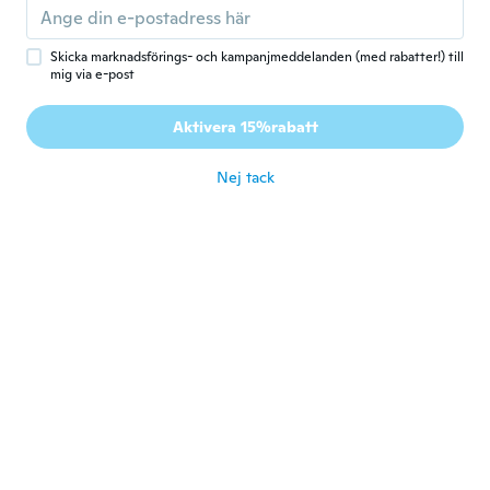
Karol
K
Skicka marknadsförings- och kampanjmeddelanden (med rabatter!) till
Gick med 2017
·
13
recensioner
·
9
uppladdningar
mig via e-post
Me apretamuy poco los pies,pedi mi
numero. Por ahi solo sedebe moldea. La
Aktivera 15%rabatt
calidad no es muy buena
för 8 år sen
Nej tack
Samantha
S
Gick med 2015
·
14
recensioner
·
1
uppladdningar
Very similar to picture
för 8 år sen
Silvia
S
Gick med 2017
·
16
recensioner
·
1
uppladdningar
för 8 år sen
Gita
G
Gick med 2018
·
49
recensioner
·
17
uppladdningar