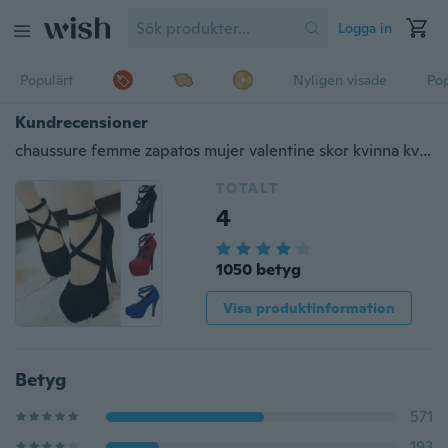
Logga in
Populärt
Nyligen visade
Pop
Kundrecensioner
chaussure femme zapatos mujer valentine skor kvinna kvinnor pumps högklackat dam skor sommar skor 34-42 yard
TOTALT
4
1050 betyg
Visa produktinformation
Betyg
571
193