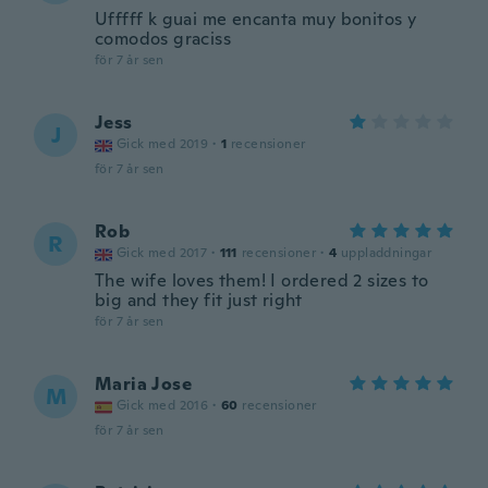
Ufffff k guai me encanta muy bonitos y
comodos graciss
för 7 år sen
Jess
J
Gick med 2019
·
1
recensioner
för 7 år sen
Rob
R
Gick med 2017
·
111
recensioner
·
4
uppladdningar
The wife loves them! I ordered 2 sizes to
big and they fit just right
för 7 år sen
Maria Jose
M
Gick med 2016
·
60
recensioner
för 7 år sen