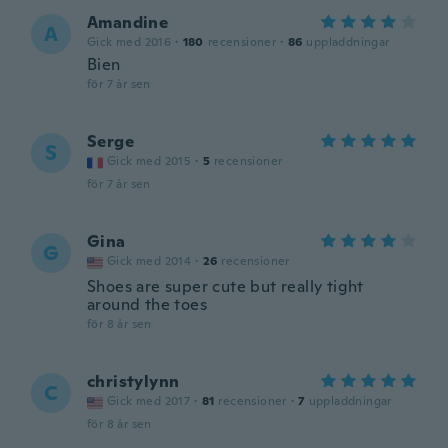
Amandine
A
Gick med 2016
·
180
recensioner
·
86
uppladdningar
Bien
för 7 år sen
Serge
S
Gick med 2015
·
5
recensioner
för 7 år sen
Gina
G
Gick med 2014
·
26
recensioner
Shoes are super cute but really tight
around the toes
för 8 år sen
christylynn
C
Gick med 2017
·
81
recensioner
·
7
uppladdningar
för 8 år sen