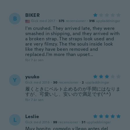
BIKER
B
Gick med 2017
·
375
recensioner
·
316
uppladdningar
I'm crushed. They arrived late, they were
smashed in shipping, and they arrived with
a broken strap. The straps look used and
are very filmzy. The the souls inside look
like they have been removed and
replaced.I'm more than upset...
för 7 år sen
yuuko
Y
Gick med 2018
·
30
recensioner
·
2
uppladdningar
履くときにベルト止めるのが手間にはなりま
すが、可愛いし、安いので満足です(^^)
för 7 år sen
Leslie
L
Gick med 2016
·
99
recensioner
·
31
uppladdningar
Muy bonito comodo y llego antes del