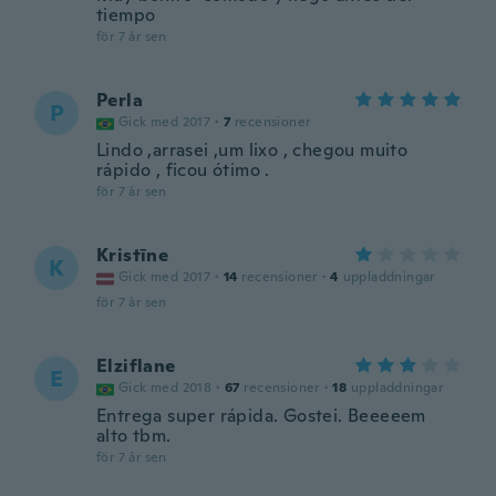
tiempo
för 7 år sen
Perla
P
Gick med 2017
·
7
recensioner
Lindo ,arrasei ,um lixo , chegou muito
rápido , ficou ótimo .
för 7 år sen
Kristīne
K
Gick med 2017
·
14
recensioner
·
4
uppladdningar
för 7 år sen
Elziflane
E
Gick med 2018
·
67
recensioner
·
18
uppladdningar
Entrega super rápida. Gostei. Beeeeem
alto tbm.
för 7 år sen