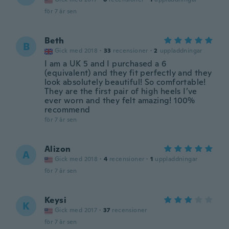
för 7 år sen
Beth
B
Gick med 2018
·
33
recensioner
·
2
uppladdningar
I am a UK 5 and I purchased a 6
(equivalent) and they fit perfectly and they
look absolutely beautiful! So comfortable!
They are the first pair of high heels I’ve
ever worn and they felt amazing! 100%
recommend
för 7 år sen
Alizon
A
Gick med 2018
·
4
recensioner
·
1
uppladdningar
för 7 år sen
Keysi
K
Gick med 2017
·
37
recensioner
för 7 år sen