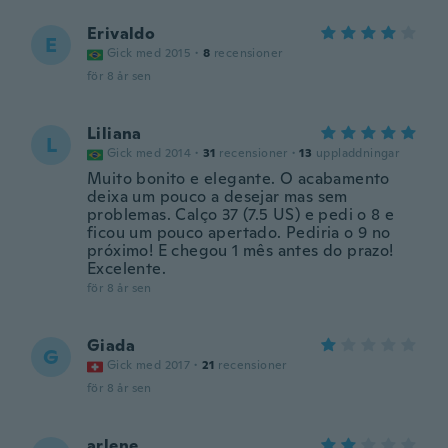
Erivaldo
E
Gick med 2015
·
8
recensioner
för 8 år sen
Liliana
L
Gick med 2014
·
31
recensioner
·
13
uppladdningar
Muito bonito e elegante. O acabamento
deixa um pouco a desejar mas sem
problemas. Calço 37 (7.5 US) e pedi o 8 e
ficou um pouco apertado. Pediria o 9 no
próximo! E chegou 1 mês antes do prazo!
Excelente.
för 8 år sen
Giada
G
Gick med 2017
·
21
recensioner
för 8 år sen
arlene