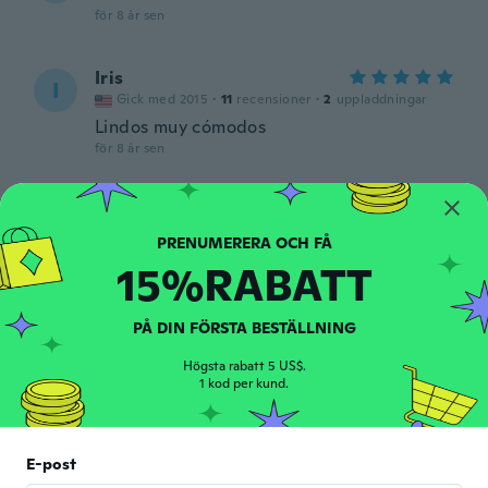
för 8 år sen
Iris
I
Gick med 2015
·
11
recensioner
·
2
uppladdningar
Lindos muy cómodos
för 8 år sen
Dylan
D
Gick med 2017
·
37
recensioner
för 8 år sen
15%RABATT
Natalia
N
PÅ DIN FÖRSTA BESTÄLLNING
Gick med 2016
·
6
recensioner
för 8 år sen
Högsta rabatt 5 US$.
1 kod per kund.
Alexie
A
Gick med 2017
·
106
recensioner
·
19
uppladdningar
E-post
för 8 år sen