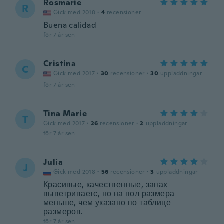
Rosmarie
R
Gick med 2018
·
4
recensioner
Buena calidad
för 7 år sen
Cristina
C
Gick med 2017
·
30
recensioner
·
30
uppladdningar
för 7 år sen
Tina Marie
T
Gick med 2017
·
26
recensioner
·
2
uppladdningar
för 7 år sen
Julia
J
Gick med 2018
·
56
recensioner
·
3
uppladdningar
Красивые, качественные, запах
выветриваетс, но на пол размера
меньше, чем указано по таблице
размеров.
för 7 år sen