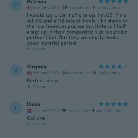
Patricia
P
Gick med 2015
·
58
recensioner
·
5
uppladdningar
I would say order half size up. I'm US I'm a
solid 8 and a 1/2 in high heels. The shape of
the tow however pushes in a little so I half
a size up in their comparable size would be
perfect I bet. But they are sturdy heels,
good material period
för 7 år sen
Virginia
V
Gick med 2018
·
23
recensioner
·
11
uppladdningar
Perfect sizew
för 7 år sen
Ilinka
I
Gick med 2018
·
19
recensioner
·
4
uppladdningar
Odlicne
för 7 år sen