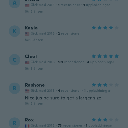
A
Gick med 2018
·
1
recensioner
·
1
uppladdningar
för 8 år sen
Kayla
K
Gick med 2016
·
2
recensioner
för 8 år sen
Cleet
C
Gick med 2016
·
181
recensioner
·
4
uppladdningar
för 8 år sen
Rashone
R
Gick med 2015
·
4
recensioner
·
1
uppladdningar
Nice jus be sure to get a larger size
för 8 år sen
Rox
R
Gick med 2018
·
73
recensioner
·
1
uppladdningar