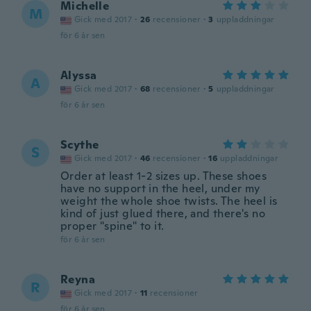
Michelle
M
Gick med 2017
·
26
recensioner
·
3
uppladdningar
för 6 år sen
Alyssa
A
Gick med 2017
·
68
recensioner
·
5
uppladdningar
för 6 år sen
Scythe
S
Gick med 2017
·
46
recensioner
·
16
uppladdningar
Order at least 1-2 sizes up. These shoes
have no support in the heel, under my
weight the whole shoe twists. The heel is
kind of just glued there, and there's no
proper "spine" to it.
för 6 år sen
Reyna
R
Gick med 2017
·
11
recensioner
för 6 år sen