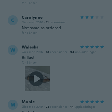
för 3 år sen
Carolynne
C
Gick med 2020
·
11
recensioner
Not same as ordered
för 3 år sen
Waleska
W
Gick med 2016
·
64
recensioner
·
94
uppladdningar
Bellas!
för 3 år sen
Monic
M
Gick med 2019
·
23
recensioner
·
14
uppladdningar