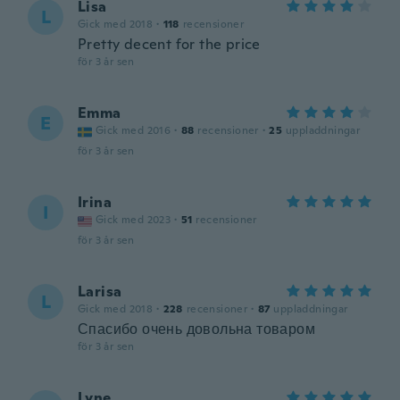
Lisa
L
Gick med 2018
·
118
recensioner
Pretty decent for the price
för 3 år sen
Emma
E
Gick med 2016
·
88
recensioner
·
25
uppladdningar
för 3 år sen
Irina
I
Gick med 2023
·
51
recensioner
för 3 år sen
Larisa
L
Gick med 2018
·
228
recensioner
·
87
uppladdningar
Спасибо очень довольна товаром
för 3 år sen
Lyne