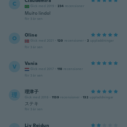
Claudemira
C
Gick med 2019
·
234
recensioner
Muito lindo!
för 3 år sen
Oline
O
Gick med 2021
·
120
recensioner
·
2
uppladdningar
för 3 år sen
Vania
V
Gick med 2017
·
118
recensioner
för 3 år sen
理津子
理
Gick med 2018
·
1139
recensioner
·
132
uppladdningar
ステキ
för 3 år sen
Liv Reidun