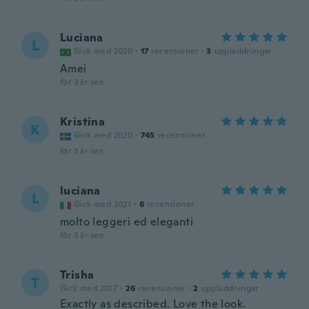
Luciana
L
Gick med 2020
·
17
recensioner
·
3
uppladdningar
Amei
för 3 år sen
Kristina
K
Gick med 2020
·
745
recensioner
för 3 år sen
luciana
L
Gick med 2021
·
6
recensioner
molto leggeri ed eleganti
för 3 år sen
Trisha
T
Gick med 2017
·
26
recensioner
·
2
uppladdningar
Exactly as described. Love the look.