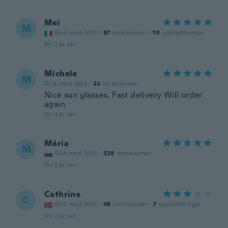
Mei
M
Gick med 2018
·
97
recensioner
·
10
uppladdningar
för 2 år sen
Michele
M
Gick med 2023
·
22
recensioner
Nice sun glasses. Fast delivery Will order
again
för 2 år sen
Mária
M
Gick med 2018
·
528
recensioner
för 2 år sen
Cathrine
C
Gick med 2015
·
48
recensioner
·
7
uppladdningar
för 2 år sen