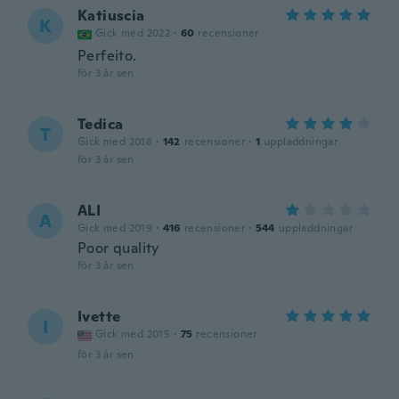
Katiuscia
K
Gick med 2022
·
60
recensioner
Perfeito.
för 3 år sen
Tedica
T
Gick med 2018
·
142
recensioner
·
1
uppladdningar
för 3 år sen
ALI
A
Gick med 2019
·
416
recensioner
·
544
uppladdningar
Poor quality
för 3 år sen
Ivette
I
Gick med 2015
·
75
recensioner
för 3 år sen