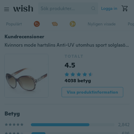
Logga in
Populärt
Nyligen visade
Pop
Kundrecensioner
Kvinnors mode hartslins Anti-UV utomhus sport solglasögon Polariserade dra glasögon
TOTALT
4.5
4038 betyg
Visa produktinformation
Betyg
2,842
636