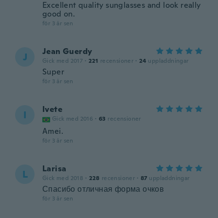
Excellent quality sunglasses and look really
good on.
för 3 år sen
Jean Guerdy
J
Gick med 2017
·
221
recensioner
·
24
uppladdningar
Super
för 3 år sen
Ivete
I
Gick med 2016
·
63
recensioner
Amei.
för 3 år sen
Larisa
L
Gick med 2018
·
228
recensioner
·
87
uppladdningar
Спасибо отличная форма очков
för 3 år sen