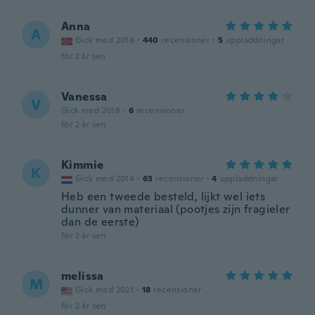
Anna
A
Gick med 2016
·
440
recensioner
·
5
uppladdningar
för 2 år sen
Vanessa
V
Gick med 2018
·
6
recensioner
för 2 år sen
Kimmie
K
Gick med 2014
·
63
recensioner
·
4
uppladdningar
Heb een tweede besteld, lijkt wel iets
dunner van materiaal (pootjes zijn fragieler
dan de eerste)
för 2 år sen
melissa
M
Gick med 2021
·
18
recensioner
för 2 år sen