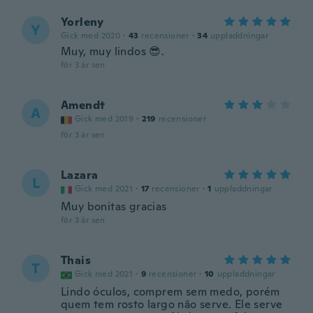
Yorleny
Y
Gick med 2020
·
43
recensioner
·
34
uppladdningar
Muy, muy lindos 😎.
för 3 år sen
Amendt
A
Gick med 2019
·
219
recensioner
för 3 år sen
Lazara
L
Gick med 2021
·
17
recensioner
·
1
uppladdningar
Muy bonitas gracias
för 3 år sen
Thais
T
Gick med 2021
·
9
recensioner
·
10
uppladdningar
Lindo óculos, comprem sem medo, porém
quem tem rosto largo não serve. Ele serve