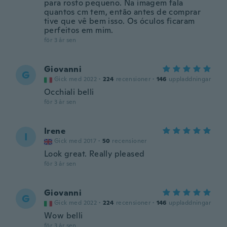
para rosto pequeno. Na imagem fala
quantos cm tem, então antes de comprar
tive que vê bem isso. Os óculos ficaram
perfeitos em mim.
för 3 år sen
Giovanni
G
Gick med 2022
·
224
recensioner
·
146
uppladdningar
Occhiali belli
för 3 år sen
Irene
I
Gick med 2017
·
50
recensioner
Look great. Really pleased
för 3 år sen
Giovanni
G
Gick med 2022
·
224
recensioner
·
146
uppladdningar
Wow belli
för 3 år sen