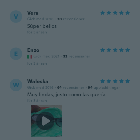
Vera
V
Gick med 2018
·
30
recensioner
Súper bellos
för 3 år sen
Enzo
E
Gick med 2021
·
32
recensioner
för 3 år sen
Waleska
W
Gick med 2016
·
64
recensioner
·
94
uppladdningar
Muy lindas, justo como las quería.
för 3 år sen