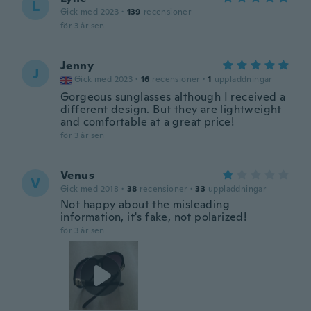
L
Gick med 2023
·
139
recensioner
för 3 år sen
Jenny
J
Gick med 2023
·
16
recensioner
·
1
uppladdningar
Gorgeous sunglasses although I received a
different design. But they are lightweight
and comfortable at a great price!
för 3 år sen
Venus
V
Gick med 2018
·
38
recensioner
·
33
uppladdningar
Not happy about the misleading
information, it's fake, not polarized!
för 3 år sen