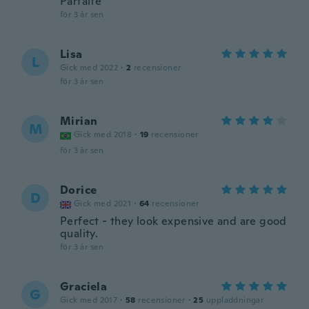
Parfaite
för 3 år sen
Lisa
L
Gick med 2022
·
2
recensioner
för 3 år sen
Mirian
M
Gick med 2018
·
19
recensioner
för 3 år sen
Dorice
D
Gick med 2021
·
64
recensioner
Perfect - they look expensive and are good
quality.
för 3 år sen
Graciela
G
Gick med 2017
·
58
recensioner
·
25
uppladdningar