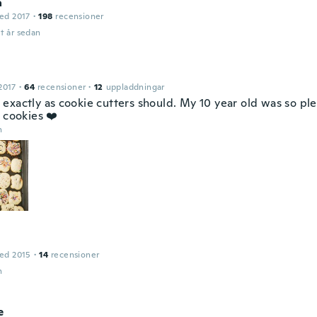
a
ed 2017
·
198
recensioner
t år sedan
2017
·
64
recensioner
·
12
uppladdningar
exactly as cookie cutters should. My 10 year old was so pl
 cookies ❤️
n
ed 2015
·
14
recensioner
n
e