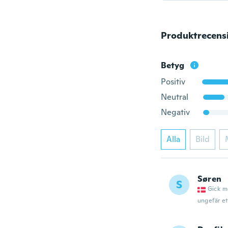
Produktrecens
Betyg
Positiv
Neutral
Negativ
Alla
Bild
Søren
S
Gick m
ungefär et