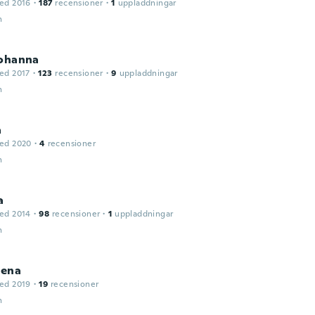
ed 2016
·
187
recensioner
·
1
uppladdningar
n
Johanna
ed 2017
·
123
recensioner
·
9
uppladdningar
n
a
ed 2020
·
4
recensioner
n
a
ed 2014
·
98
recensioner
·
1
uppladdningar
n
ena
ed 2019
·
19
recensioner
n