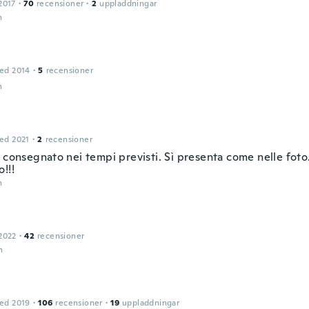
2017
·
70
recensioner
·
2
uppladdningar
n
ed 2014
·
5
recensioner
n
ed 2021
·
2
recensioner
o consegnato nei tempi previsti. Sì presenta come nelle fot
!!!
n
2022
·
42
recensioner
n
ed 2019
·
106
recensioner
·
19
uppladdningar