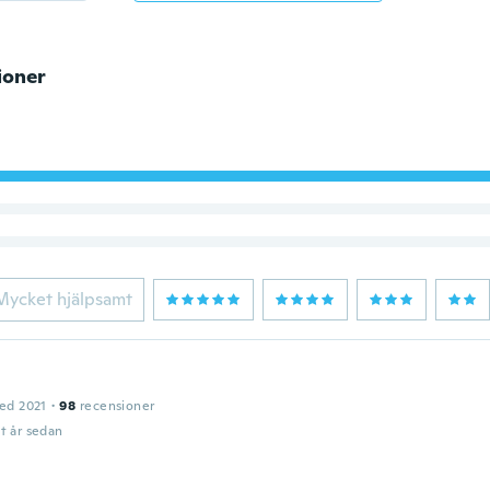
ioner
Mycket hjälpsamt
ed 2021
·
98
recensioner
t år sedan