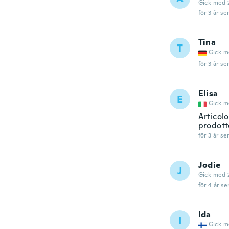
Gick med 
för 3 år se
Tina
T
Gick m
för 3 år se
Elisa
E
Gick m
Articol
prodotto
för 3 år se
Jodie
J
Gick med 
för 4 år se
Ida
I
Gick m