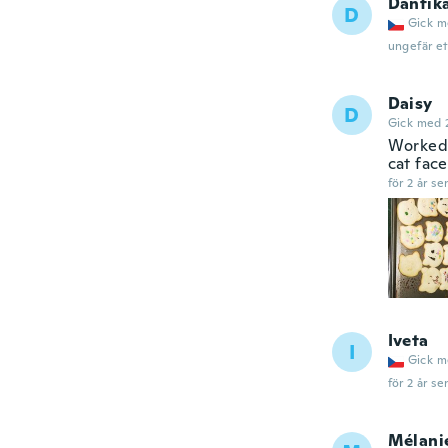
Danfik
D
Gick m
ungefär et
Daisy
D
Gick med 
Worked 
cat face
för 2 år se
Iveta
I
Gick m
för 2 år se
Mélani