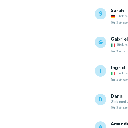
Sarah
S
Gick m
för 3 år se
Gabrie
G
Gick m
för 3 år se
Ingrid
I
Gick m
för 3 år se
Dana
D
Gick med 
för 3 år se
Amand
A