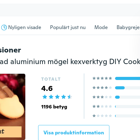
Nyligen visade
Populärt just nu
Mode
Babygreje
sioner
TOTALT
4.6
1196 betyg
Visa produktinformation