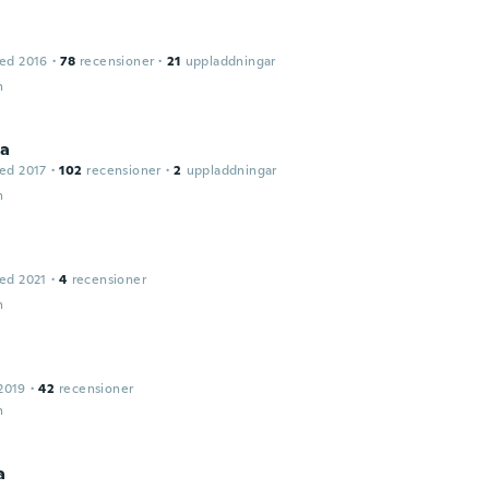
ed 2016
·
78
recensioner
·
21
uppladdningar
n
la
ed 2017
·
102
recensioner
·
2
uppladdningar
n
ed 2021
·
4
recensioner
n
2019
·
42
recensioner
n
a