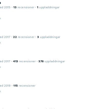
n
ed 2015
·
13
recensioner
·
1
uppladdningar
n
ed 2017
·
22
recensioner
·
3
uppladdningar
n
ed 2017
·
413
recensioner
·
376
uppladdningar
n
ed 2019
·
115
recensioner
n