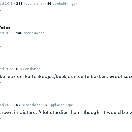
ed 2018
·
255
recensioner
·
16
uppladdningar
n
Peter
ed 2019
·
140
recensioner
n
ed 2022
·
6
recensioner
kke leuk om kattenkopjes/koekjes mee te bakken. Groot suc
n
ed 2018
·
93
recensioner
·
2
uppladdningar
shown in picture. A lot sturdier than I thought it would be w
n