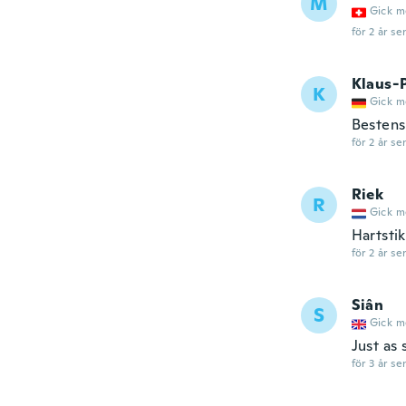
M
Gick m
för 2 år se
Klaus-
K
Gick m
Bestens
för 2 år se
Riek
R
Gick m
Hartsti
för 2 år se
Siân
S
Gick m
Just as 
för 3 år se