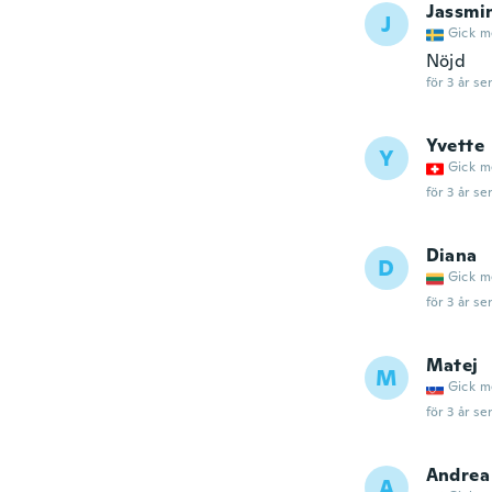
Jassmi
J
Gick m
Nöjd
för 3 år se
Yvette
Y
Gick m
för 3 år se
Diana
D
Gick m
för 3 år se
Matej
M
Gick m
för 3 år se
Andrea
A