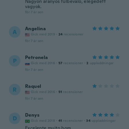
Nagyon aranyos fülbevaló, elégedett
vagyok.
för 7 år sen
Angelina
A
Gick med 2019
·
24
recensioner
för 7 år sen
Petronela
P
Gick med 2016
·
57
recensioner
·
2
uppladdningar
för 7 år sen
Raquel
R
Gick med 2016
·
51
recensioner
för 7 år sen
Denys
D
Gick med 2018
·
41
recensioner
·
34
uppladdningar
Excelente muito bom