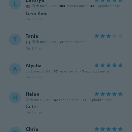
Latorya
L
Gick med 2017
·
184
recensioner
·
32
uppladdningar
Love them
för 6 år sen
Tania
T
Gick med 2018
·
75
recensioner
för 6 år sen
Alysha
A
Gick med 2019
·
16
recensioner
·
1
uppladdningar
för 6 år sen
Helen
H
Gick med 2018
·
57
recensioner
·
31
uppladdningar
Cute!
för 6 år sen
Chris