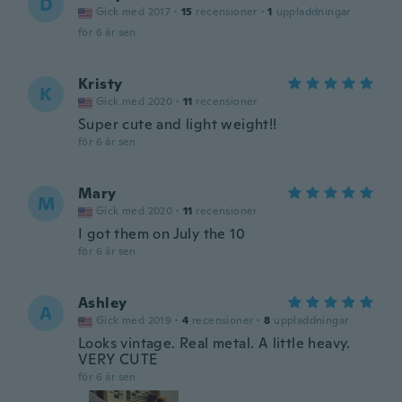
D
Gick med 2017
·
15
recensioner
·
1
uppladdningar
för 6 år sen
Kristy
K
Gick med 2020
·
11
recensioner
Super cute and light weight!!
för 6 år sen
Mary
M
Gick med 2020
·
11
recensioner
I got them on July the 10
för 6 år sen
Ashley
A
Gick med 2019
·
4
recensioner
·
8
uppladdningar
Looks vintage. Real metal. A little heavy.
VERY CUTE
för 6 år sen