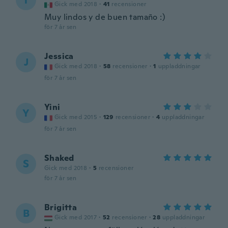
T
Gick med 2018
·
41
recensioner
Muy lindos y de buen tamaño :)
för 7 år sen
Jessica
J
Gick med 2018
·
58
recensioner
·
1
uppladdningar
för 7 år sen
Yini
Y
Gick med 2015
·
129
recensioner
·
4
uppladdningar
för 7 år sen
Shaked
S
Gick med 2018
·
5
recensioner
för 7 år sen
Brigitta
B
Gick med 2017
·
52
recensioner
·
28
uppladdningar