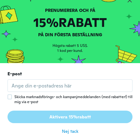
Stephanie
S
15%RABATT
Gick med 2019
·
211
recensioner
·
49
uppladdningar
för 7 år sen
PÅ DIN FÖRSTA BESTÄLLNING
Vanessa
V
Högsta rabatt 5 US$.
Gick med 2017
·
41
recensioner
·
29
uppladdningar
1 kod per kund.
för 7 år sen
Bjarne
E-post
B
Gick med 2018
·
180
recensioner
🇩🇰🇩🇰🇩🇰
för 7 år sen
Skicka marknadsförings- och kampanjmeddelanden (med rabatter!) till
mig via e-post
peggy
P
Aktivera 15%rabatt
Gick med 2017
·
8
recensioner
för 7 år sen
Nej tack