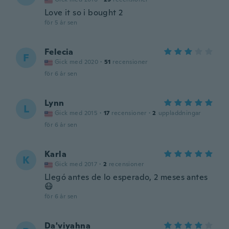
Love it so i bought 2
för 5 år sen
Felecia
F
Gick med 2020
·
51
recensioner
för 6 år sen
Lynn
L
Gick med 2015
·
17
recensioner
·
2
uppladdningar
för 6 år sen
Karla
K
Gick med 2017
·
2
recensioner
Llegó antes de lo esperado, 2 meses antes
😷
för 6 år sen
Da'viyahna