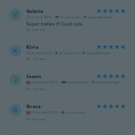
Valérie
V
Gick med 2019
·
77
recensioner
·
7
uppladdningar
Super belles !!! Cool cola
för 4 år sen
Kirra
K
Gick med 2018
·
2
recensioner
·
1
uppladdningar
för 4 år sen
Joann
J
Gick med 2015
·
147
recensioner
·
1
uppladdningar
för 4 år sen
Grace
G
Gick med 2020
·
6
recensioner
för 4 år sen