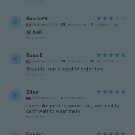
för 6 år sen
Rosita75
R
Gick med 2019
·
32
recensioner
·
5
uppladdningar
ok belli
för 6 år sen
Rosa E
R
Gick med 2017
·
53
recensioner
·
10
uppladdningar
Beautiful but u need to order two
för 6 år sen
Ellen
E
Gick med 2012
·
2
recensioner
Looks like picture, good size, and quality,
can't wait to wear them
för 6 år sen
Candy