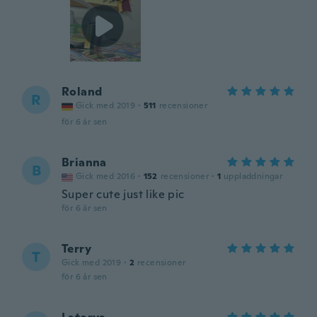
Roland
R
Gick med 2019
·
511
recensioner
för 6 år sen
Brianna
B
Gick med 2016
·
152
recensioner
·
1
uppladdningar
Super cute just like pic
för 6 år sen
Terry
T
Gick med 2019
·
2
recensioner
för 6 år sen