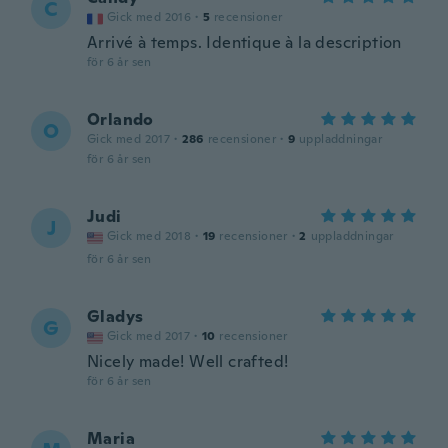
C
Gick med 2016
·
5
recensioner
Arrivé à temps. Identique à la description
för 6 år sen
Orlando
O
Gick med 2017
·
286
recensioner
·
9
uppladdningar
för 6 år sen
Judi
J
Gick med 2018
·
19
recensioner
·
2
uppladdningar
för 6 år sen
Gladys
G
Gick med 2017
·
10
recensioner
Nicely made! Well crafted!
för 6 år sen
Maria