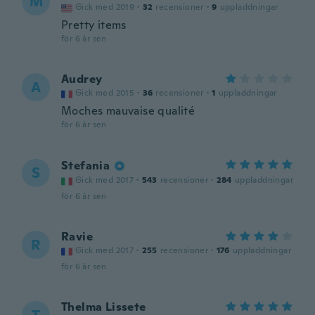
M
Gick med 2019
·
32
recensioner
·
9
uppladdningar
Pretty items
för 6 år sen
Audrey
A
Gick med 2015
·
36
recensioner
·
1
uppladdningar
Moches mauvaise qualité
för 6 år sen
Stefania
S
Gick med 2017
·
543
recensioner
·
284
uppladdningar
för 6 år sen
Ravie
R
Gick med 2017
·
255
recensioner
·
176
uppladdningar
för 6 år sen
Thelma Lissete