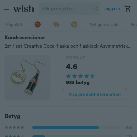
Logga in
Populärt
Nyligen visade
Pop
Kundrecensioner
2st / set Creative Coca-flaska och flasklock Asymmetrisk örhänge för kvinnor flickor
TOTALT
4.6
933 betyg
Visa produktinformation
Betyg
703
127