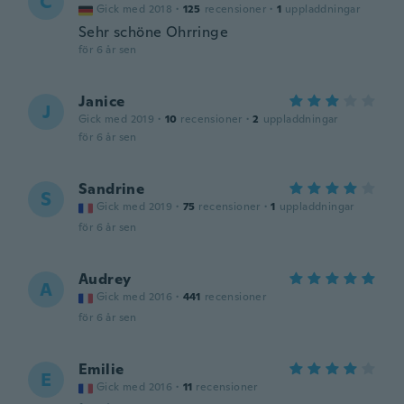
C
Gick med 2018
·
125
recensioner
·
1
uppladdningar
Sehr schöne Ohrringe
för 6 år sen
Janice
J
Gick med 2019
·
10
recensioner
·
2
uppladdningar
för 6 år sen
Sandrine
S
Gick med 2019
·
75
recensioner
·
1
uppladdningar
för 6 år sen
Audrey
A
Gick med 2016
·
441
recensioner
för 6 år sen
Emilie
E
Gick med 2016
·
11
recensioner