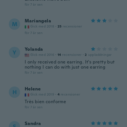
för 7 år sen
Mariangela
M
Gick med 2018
·
25
recensioner
för 7 år sen
Yolanda
Y
Gick med 2016
·
14
recensioner
·
2
uppladdningar
I only received one earring. It's pretty but
nothing I can do with just one earring
för 7 år sen
Helene
H
Gick med 2019
·
4
recensioner
Très bien conforme
för 7 år sen
Sandra
S