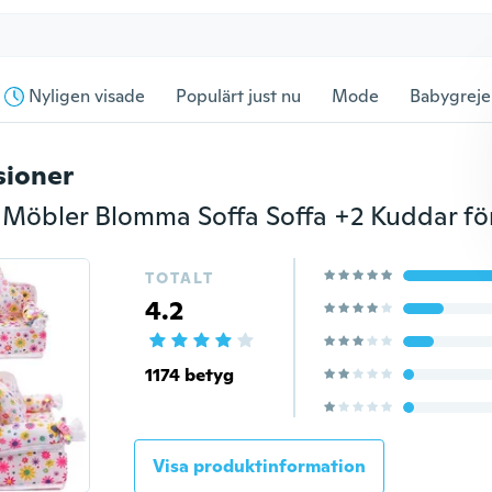
Nyligen visade
Populärt just nu
Mode
Babygreje
sioner
TOTALT
4.2
1174 betyg
Visa produktinformation