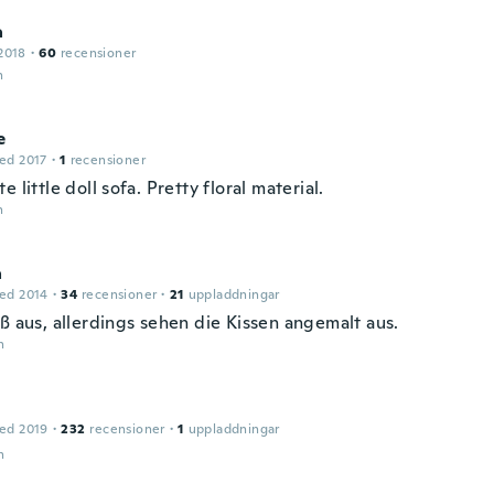
a
2018
·
60
recensioner
n
e
ed 2017
·
1
recensioner
e little doll sofa. Pretty floral material.
n
a
ed 2014
·
34
recensioner
·
21
uppladdningar
ß aus, allerdings sehen die Kissen angemalt aus.
n
ed 2019
·
232
recensioner
·
1
uppladdningar
n