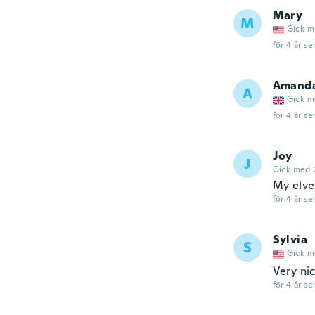
Mary
M
Gick m
för 4 år se
Amand
A
Gick m
för 4 år se
Joy
J
Gick med 
My elves
för 4 år se
Sylvia
S
Gick m
Very ni
för 4 år se