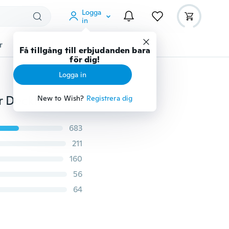
Logga
in
r
Djurtillbehör
Teknikprylar
Mer
Få tillgång till erbjudanden bara
för dig!
Logga in
Vackra Mini Möbler Blomma Soffa Soffa +2 Kuddar för Dockhus tillbehör
New to Wish?
Registrera dig
683
211
160
56
64