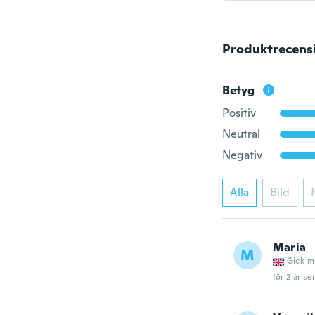
Produktrecens
Betyg
Positiv
Neutral
Negativ
Alla
Bild
Maria
M
Gick m
för 2 år se