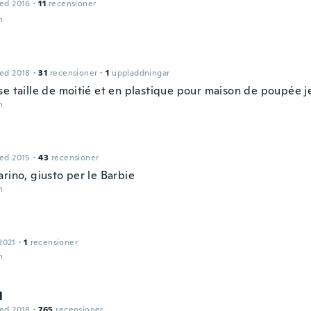
ed 2016
·
11
recensioner
n
e
ed 2018
·
31
recensioner
·
1
uppladdningar
se taille de moitié et en plastique pour maison de poupée j
n
ed 2015
·
43
recensioner
rino, giusto per le Barbie
n
2021
·
1
recensioner
n
l
ed 2018
·
765
recensioner