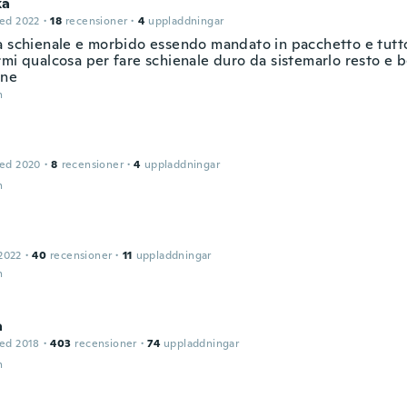
ka
ed 2022
·
18
recensioner
·
4
uppladdningar
a schienale e morbido essendo mandato in pacchetto e tutt
mi qualcosa per fare schienale duro da sistemarlo resto e b
ine
n
ed 2020
·
8
recensioner
·
4
uppladdningar
n
2022
·
40
recensioner
·
11
uppladdningar
n
a
ed 2018
·
403
recensioner
·
74
uppladdningar
n