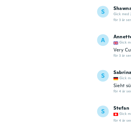
Shawn
S
Gick med 
för 3 år se
Annett
A
Gick m
Very Cut
för 3 år se
Sabrin
S
Gick m
Sieht sü
för 4 år se
Stefan
S
Gick m
för 4 år se