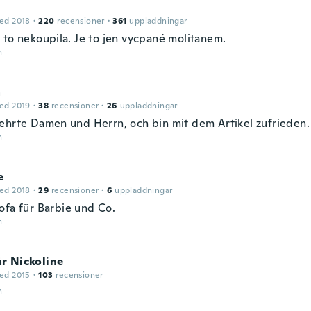
ed 2018
·
220
recensioner
·
361
uppladdningar
 to nekoupila. Je to jen vycpané molitanem.
n
a
ed 2019
·
38
recensioner
·
26
uppladdningar
ehrte Damen und Herrn, och bin mit dem Artikel zufrieden
n
e
ed 2018
·
29
recensioner
·
6
uppladdningar
ofa für Barbie und Co.
n
r Nickoline
ed 2015
·
103
recensioner
n