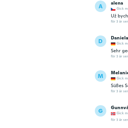
alena
A
Gick m
Už bych
för 3 år se
Daniel
D
Gick m
Sehr ge
för 3 år se
Melani
M
Gick m
Süßes S
för 3 år se
Gunnvå
G
Gick m
för 3 år se