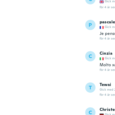
Gick m
för 4 år se
pascal
P
Gick m
Je pens
för 4 år se
Cinzia
C
Gick m
Molto xa
för 4 år se
Tewai
T
Gick med 
för 4 år se
Christe
C
Gick m