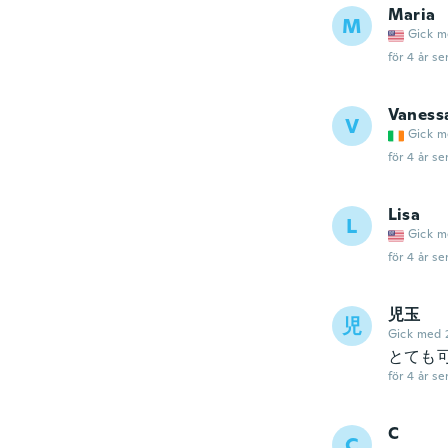
Maria
M
Gick m
för 4 år se
Vaness
V
Gick m
för 4 år se
Lisa
L
Gick m
för 4 år se
児玉
児
Gick med 
とても
för 4 år se
C
C