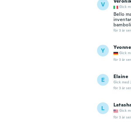
Veroni
V
Gick m
Bello m
inventar
bambol
för 3 år se
Yvonne
Y
Gick m
för 3 år se
Elaine
E
Gick med 
för 3 år se
Latash
L
Gick m
för 3 år se