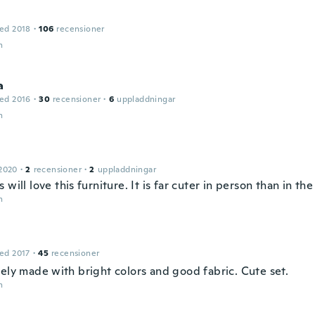
ed 2018
·
106
recensioner
n
a
ed 2016
·
30
recensioner
·
6
uppladdningar
n
2020
·
2
recensioner
·
2
uppladdningar
 will love this furniture. It is far cuter in person than in th
n
ed 2017
·
45
recensioner
cely made with bright colors and good fabric. Cute set.
n