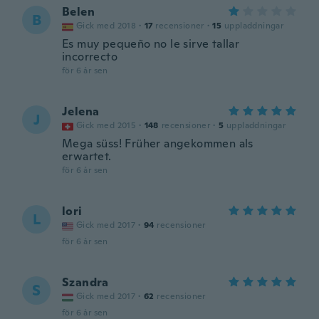
Belen
B
Gick med 2018
·
17
recensioner
·
15
uppladdningar
Es muy pequeño no le sirve tallar
incorrecto
för 6 år sen
Jelena
J
Gick med 2015
·
148
recensioner
·
5
uppladdningar
Mega süss! Früher angekommen als
erwartet.
för 6 år sen
lori
L
Gick med 2017
·
94
recensioner
för 6 år sen
Szandra
S
Gick med 2017
·
62
recensioner
för 6 år sen