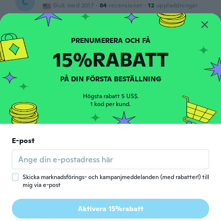
C
Gick med 2017
·
84
recensioner
·
12
uppladdningar
för 7 år sen
Ｊ
Ｊ
15%RABATT
Gick med 2015
·
80
recensioner
·
2
uppladdningar
夏用に使えそうです！
för 7 år sen
PÅ DIN FÖRSTA BESTÄLLNING
Högsta rabatt 5 US$.
Dunia
1 kod per kund.
D
Gick med 2015
·
30
recensioner
·
15
uppladdningar
för 7 år sen
E-post
Colleen
C
Gick med 2016
·
135
recensioner
·
4
uppladdningar
för 7 år sen
Skicka marknadsförings- och kampanjmeddelanden (med rabatter!) till
mig via e-post
SenaDa
S
Aktivera 15%rabatt
Gick med 2018
·
82
recensioner