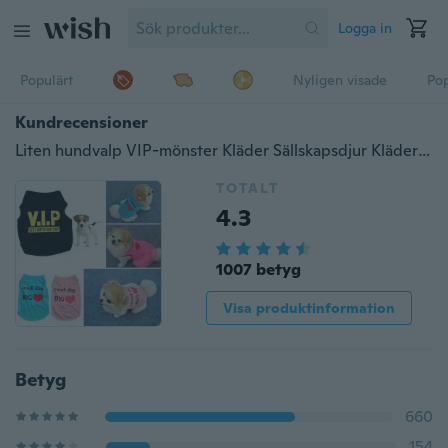
Logga in
Populärt
Nyligen visade
Pop
Kundrecensioner
Liten hundvalp VIP-mönster Kläder Sällskapsdjur Kläder T-shirt Väst Jumper Coat
TOTALT
4.3
1007 betyg
Visa produktinformation
Betyg
660
154