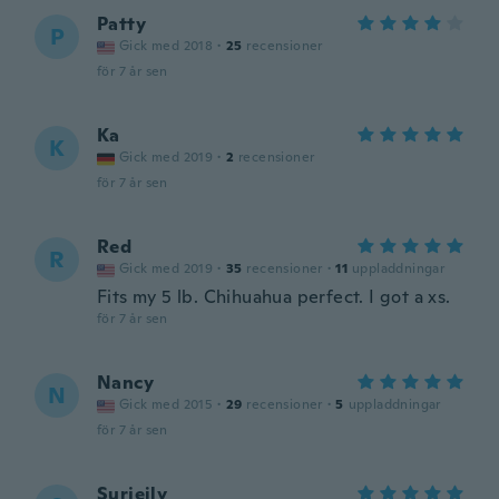
Patty
P
Gick med 2018
·
25
recensioner
för 7 år sen
Ka
K
Gick med 2019
·
2
recensioner
för 7 år sen
Red
R
Gick med 2019
·
35
recensioner
·
11
uppladdningar
Fits my 5 lb. Chihuahua perfect. I got a xs.
för 7 år sen
Nancy
N
Gick med 2015
·
29
recensioner
·
5
uppladdningar
för 7 år sen
Surjeily