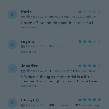
Katie
K
Gick med 2018
·
90
recensioner
·
1
uppladdningar
I have a 7 pound dog and it is too small
för 6 år sen
regina
R
Gick med 2019
·
5
recensioner
för 6 år sen
Jennifer
J
Gick med 2018
·
61
recensioner
·
1
uppladdningar
It’s nice although the material is a little
thinner than I thought it would have been
för 6 år sen
Cheryl
C
Gick med 2015
·
430
recensioner
·
316
uppladdningar