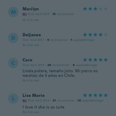
Marilyn
M
Gick med 2015
·
13
recensioner
för 6 år sen
Deljanee
D
Gick med 2017
·
4
recensioner
·
1
uppladdningar
för 6 år sen
Caro
C
Gick med 2019
·
29
recensioner
·
6
uppladdningar
Linda polera, tamaño jisto. Mi perro es
mestizo de 3 años en Chile.
för 6 år sen
Lisa Marie
L
Gick med 2016
·
31
recensioner
·
10
uppladdningar
I love it she is so cute
för 6 år sen