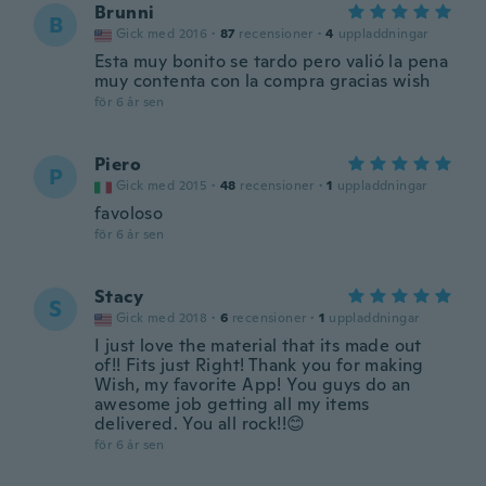
Brunni
B
Gick med 2016
·
87
recensioner
·
4
uppladdningar
Esta muy bonito se tardo pero valió la pena
muy contenta con la compra gracias wish
för 6 år sen
Piero
P
Gick med 2015
·
48
recensioner
·
1
uppladdningar
favoloso
för 6 år sen
Stacy
S
Gick med 2018
·
6
recensioner
·
1
uppladdningar
I just love the material that its made out
of!! Fits just Right! Thank you for making
Wish, my favorite App! You guys do an
awesome job getting all my items
delivered. You all rock!!😊
för 6 år sen