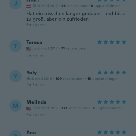
J
Gick med 2017
·
26
recensioner
·
9
uppladdningar
Hat ein bisschen länger gedauert und bissi
zu groß, aber bin zufrieden
för 7 år sen
Teresa
T
Gick med 2017
·
71
recensioner
för 7 år sen
Yoly
Y
Gick med 2016
·
109
recensioner
·
13
uppladdningar
för 7 år sen
Melinda
M
Gick med 2017
·
272
recensioner
·
6
uppladdningar
för 7 år sen
Ana