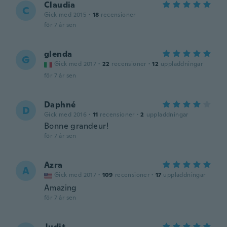
Claudia
C
Gick med 2015
·
18
recensioner
för 7 år sen
glenda
G
Gick med 2017
·
22
recensioner
·
12
uppladdningar
för 7 år sen
Daphné
D
Gick med 2016
·
11
recensioner
·
2
uppladdningar
Bonne grandeur!
för 7 år sen
Azra
A
Gick med 2017
·
109
recensioner
·
17
uppladdningar
Amazing
för 7 år sen
Judit