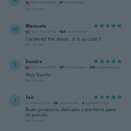
A
Gick med 2016
·
67
recensioner
för 7 år sen
Manuela
M
Gick med 2018
·
420
recensioner
I ordered the dress , it is so cute !!
för 7 år sen
Sandra
S
Gick med 2016
·
157
recensioner
·
130
uppladdningar
Muy bonito
för 7 år sen
Jair
J
Gick med 2018
·
26
recensioner
·
3
uppladdningar
Buen producto, delicado y perfecto para
mi peludo
för 7 år sen