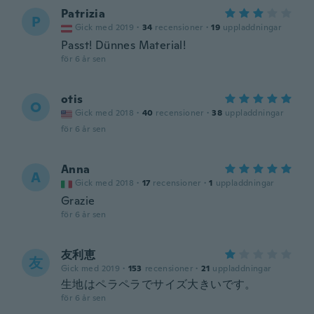
Patrizia
P
Gick med 2019
·
34
recensioner
·
19
uppladdningar
Passt! Dünnes Material!
för 6 år sen
otis
O
Gick med 2018
·
40
recensioner
·
38
uppladdningar
för 6 år sen
Anna
A
Gick med 2018
·
17
recensioner
·
1
uppladdningar
Grazie
för 6 år sen
友利恵
友
Gick med 2019
·
153
recensioner
·
21
uppladdningar
生地はペラペラでサイズ大きいです。
för 6 år sen