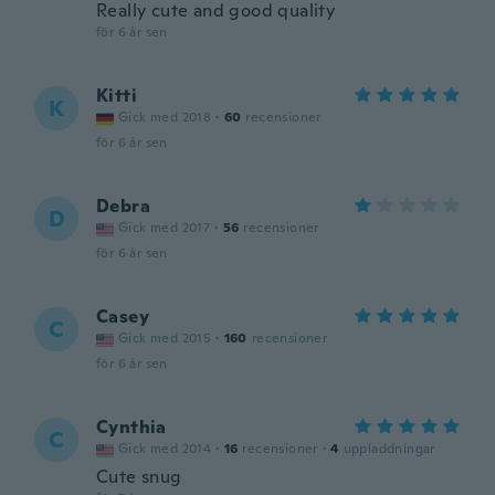
Really cute and good quality
för 6 år sen
Kitti
K
Gick med 2018
·
60
recensioner
för 6 år sen
Debra
D
Gick med 2017
·
56
recensioner
för 6 år sen
Casey
C
Gick med 2015
·
160
recensioner
för 6 år sen
Cynthia
C
Gick med 2014
·
16
recensioner
·
4
uppladdningar
Cute snug