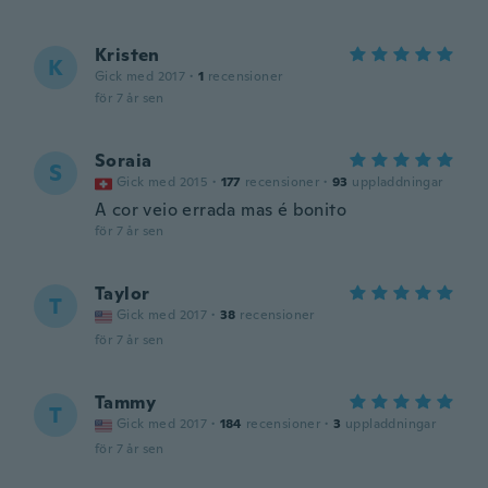
Kristen
K
Gick med 2017
·
1
recensioner
för 7 år sen
Soraia
S
Gick med 2015
·
177
recensioner
·
93
uppladdningar
A cor veio errada mas é bonito
för 7 år sen
Taylor
T
Gick med 2017
·
38
recensioner
för 7 år sen
Tammy
T
Gick med 2017
·
184
recensioner
·
3
uppladdningar
för 7 år sen