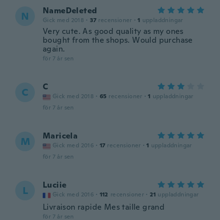
NameDeleted
N
Gick med 2018
·
37
recensioner
·
1
uppladdningar
Very cute. As good quality as my ones
bought from the shops. Would purchase
again.
för 7 år sen
C
C
Gick med 2018
·
65
recensioner
·
1
uppladdningar
för 7 år sen
Maricela
M
Gick med 2016
·
17
recensioner
·
1
uppladdningar
för 7 år sen
Luciie
L
Gick med 2016
·
112
recensioner
·
21
uppladdningar
Livraison rapide Mes taille grand
för 7 år sen