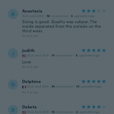
Anastasia
A
Gick med 2014
·
19
recensioner
·
3
uppladdningar
Sizing is good. Quality was subpar. The
inside separated from the outside on the
third wear.
för 6 år sen
judith
J
Gick med 2019
·
71
recensioner
·
5
uppladdningar
Love
för 6 år sen
Delphine
D
Gick med 2016
·
91
recensioner
·
15
uppladdningar
för 6 år sen
Dakota
D
Gick med 2018
·
13
recensioner
·
2
uppladdningar