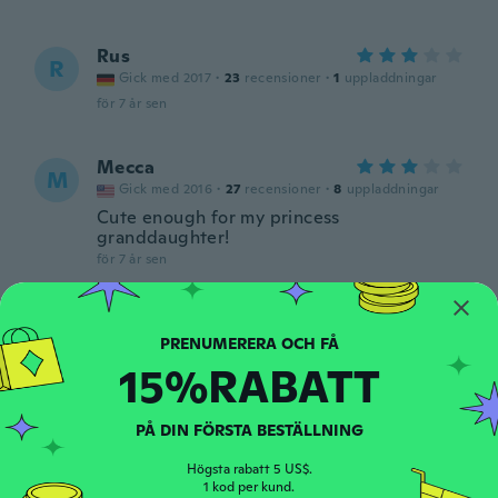
Rus
R
Gick med 2017
·
23
recensioner
·
1
uppladdningar
för 7 år sen
Mecca
M
Gick med 2016
·
27
recensioner
·
8
uppladdningar
Cute enough for my princess
granddaughter!
för 7 år sen
MBENGO
M
Gick med 2018
·
13
recensioner
15%RABATT
Je n'ai pas reçu la bonne couleur
för 7 år sen
PÅ DIN FÖRSTA BESTÄLLNING
Allina
A
Högsta rabatt 5 US$.
Gick med 2016
·
72
recensioner
1 kod per kund.