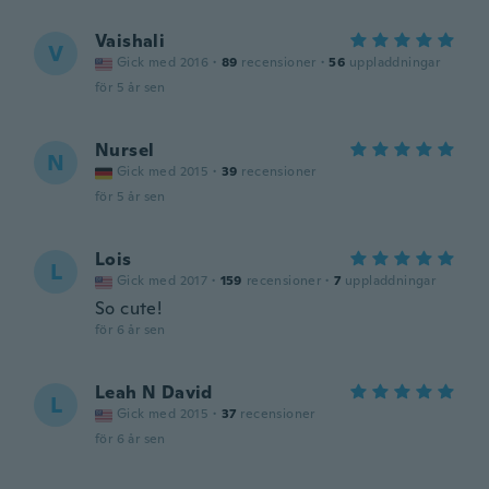
Vaishali
V
Gick med 2016
·
89
recensioner
·
56
uppladdningar
för 5 år sen
Nursel
N
Gick med 2015
·
39
recensioner
för 5 år sen
Lois
L
Gick med 2017
·
159
recensioner
·
7
uppladdningar
So cute!
för 6 år sen
Leah N David
L
Gick med 2015
·
37
recensioner
för 6 år sen