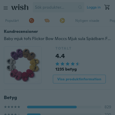
Logga in
Populärt
Nyligen visade
Pop
Kundrecensioner
Baby mjuk tofs Flickor Bow Moccs Mjuk sula Spädbarn Flickaskor tofsskor
TOTALT
4.4
1235 betyg
Visa produktinformation
Betyg
829
220