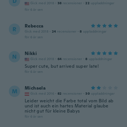
D
Gick med 2018
·
38
recensioner
·
22
uppladdningar
för 6 år sen
Rebecca
R
Gick med 2018
·
24
recensioner
·
8
uppladdningar
för 6 år sen
Nikki
N
Gick med 2018
·
64
recensioner
·
8
uppladdningar
Super cute, but arrived super late!
för 6 år sen
Michaela
M
Gick med 2016
·
82
recensioner
·
30
uppladdningar
Leider weicht die Farbe total vom Bild ab
und ist auch ein hartes Material glaube
nicht gut für kleine Babys
för 6 år sen