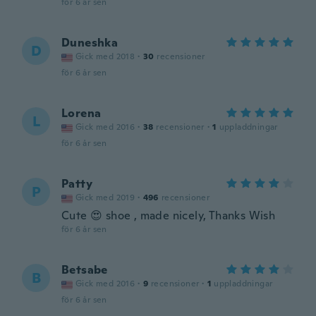
för 6 år sen
Duneshka
D
Gick med 2018
·
30
recensioner
för 6 år sen
Lorena
L
Gick med 2016
·
38
recensioner
·
1
uppladdningar
för 6 år sen
Patty
P
Gick med 2019
·
496
recensioner
Cute 😍 shoe , made nicely, Thanks Wish
för 6 år sen
Betsabe
B
Gick med 2016
·
9
recensioner
·
1
uppladdningar
för 6 år sen