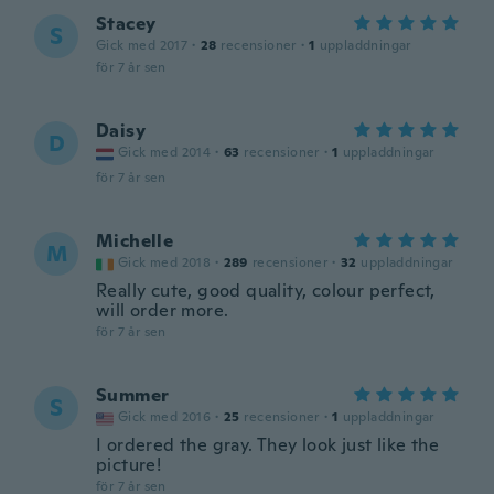
Stacey
S
Gick med 2017
·
28
recensioner
·
1
uppladdningar
för 7 år sen
Daisy
D
Gick med 2014
·
63
recensioner
·
1
uppladdningar
för 7 år sen
Michelle
M
Gick med 2018
·
289
recensioner
·
32
uppladdningar
Really cute, good quality, colour perfect,
will order more.
för 7 år sen
Summer
S
Gick med 2016
·
25
recensioner
·
1
uppladdningar
I ordered the gray. They look just like the
picture!
för 7 år sen