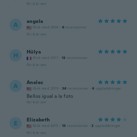
för 6 år sen
angela
A
Gick med 2016
·
6
recensioner
för 6 år sen
Hülya
H
Gick med 2017
·
13
recensioner
för 6 år sen
Anelec
A
Gick med 2019
·
36
recensioner
·
6
uppladdningar
Bellos igual a la foto
för 6 år sen
Elizabeth
E
Gick med 2015
·
15
recensioner
·
2
uppladdningar
för 6 år sen