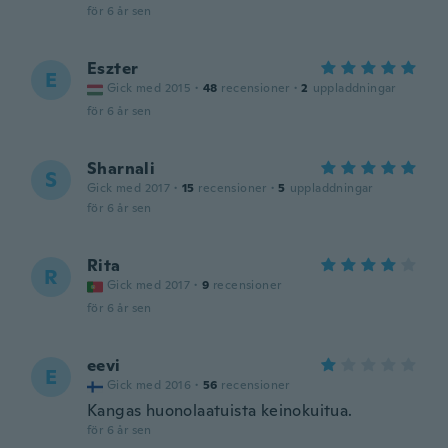
för 6 år sen
Eszter
E
Gick med 2015
·
48
recensioner
·
2
uppladdningar
för 6 år sen
Sharnali
S
Gick med 2017
·
15
recensioner
·
5
uppladdningar
för 6 år sen
Rita
R
Gick med 2017
·
9
recensioner
för 6 år sen
eevi
E
Gick med 2016
·
56
recensioner
Kangas huonolaatuista keinokuitua.
för 6 år sen