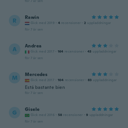
för 7 år sen
Rawin
R
Gick med 2019
·
4
recensioner
·
2
uppladdningar
för 7 år sen
Andrea
A
Gick med 2017
·
164
recensioner
·
43
uppladdningar
för 7 år sen
Mercedes
M
Gick med 2017
·
104
recensioner
·
83
uppladdningar
Está bastante bien
för 7 år sen
Gisele
G
Gick med 2016
·
58
recensioner
·
9
uppladdningar
för 7 år sen