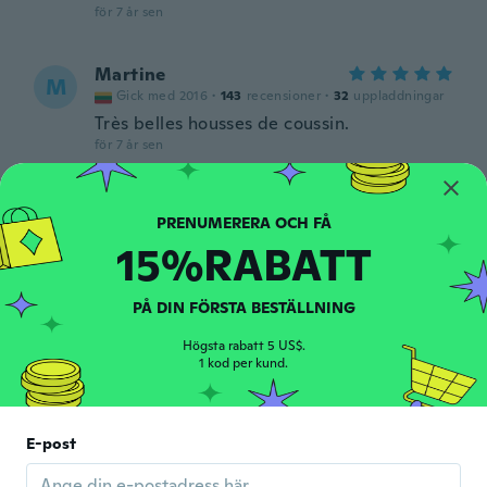
för 7 år sen
Martine
M
Gick med 2016
·
143
recensioner
·
32
uppladdningar
Très belles housses de coussin.
för 7 år sen
Rosy
R
Gick med 2014
·
3
recensioner
·
2
uppladdningar
15%RABATT
för 7 år sen
PÅ DIN FÖRSTA BESTÄLLNING
Aileen
A
Gick med 2017
·
34
recensioner
·
3
uppladdningar
Högsta rabatt 5 US$.
Thin, flimsy, cheap-looking product. Very
1 kod per kund.
disappointed.
för 7 år sen
E-post
Jiji
J