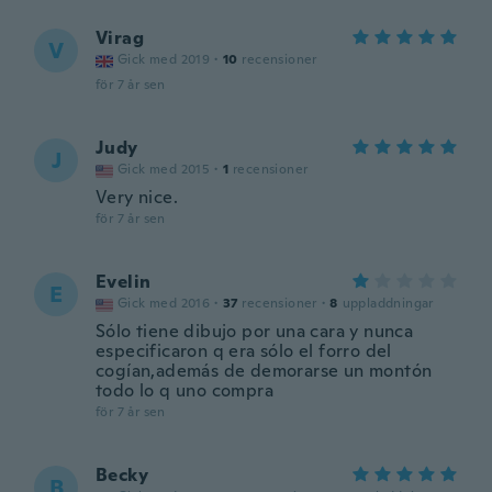
Virag
V
Gick med 2019
·
10
recensioner
för 7 år sen
Judy
J
Gick med 2015
·
1
recensioner
Very nice.
för 7 år sen
Evelin
E
Gick med 2016
·
37
recensioner
·
8
uppladdningar
Sólo tiene dibujo por una cara y nunca
especificaron q era sólo el forro del
cogían,además de demorarse un montón
todo lo q uno compra
för 7 år sen
Becky
B