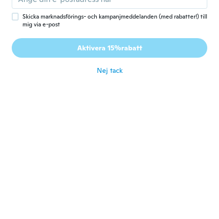
Gick med 2017
·
7
recensioner
för 7 år sen
Skicka marknadsförings- och kampanjmeddelanden (med rabatter!) till
mig via e-post
Brenda
B
Aktivera 15%rabatt
Gick med 2015
·
5
recensioner
för 7 år sen
Nej tack
Kuniko
K
Gick med 2018
·
2
recensioner
素材が悪いです。でも、お安いからしかたあ
りません。一つは１日使ったらファスナーが
壊れましたので、捨てました。
för 7 år sen
Rebecca
R
Gick med 2013
·
28
recensioner
·
2
uppladdningar
Bella stampa, fedele alla foto
för 7 år sen