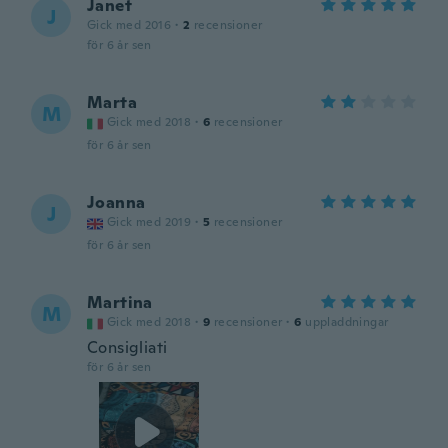
Janet
J
Gick med 2016
·
2
recensioner
för 6 år sen
Marta
M
Gick med 2018
·
6
recensioner
för 6 år sen
Joanna
J
Gick med 2019
·
5
recensioner
för 6 år sen
Martina
M
Gick med 2018
·
9
recensioner
·
6
uppladdningar
Consigliati
för 6 år sen