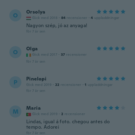
Orsolya
O
Gick med 2018
·
84
recensioner
·
4
uppladdningar
Nagyon szép, jó az anyaga!
för 7 år sen
Olga
O
Gick med 2017
·
37
recensioner
för 7 år sen
Pinelopi
P
Gick med 2019
·
22
recensioner
·
1
uppladdningar
för 7 år sen
Maria
M
Gick med 2019
·
2
recensioner
Lindas, igual á foto. chegou antes do
tempo. Adorei
för 7 år sen