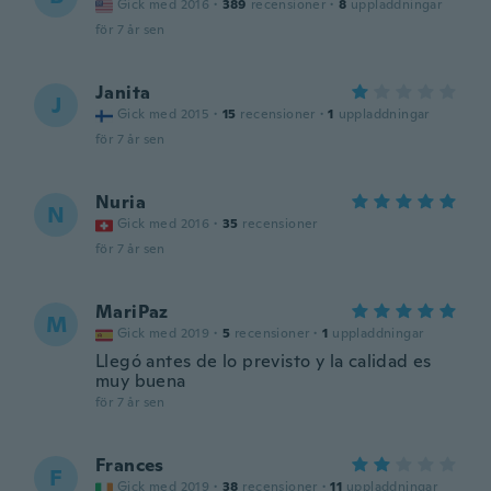
Gick med 2016
·
389
recensioner
·
8
uppladdningar
för 7 år sen
Janita
J
Gick med 2015
·
15
recensioner
·
1
uppladdningar
för 7 år sen
Nuria
N
Gick med 2016
·
35
recensioner
för 7 år sen
MariPaz
M
Gick med 2019
·
5
recensioner
·
1
uppladdningar
Llegó antes de lo previsto y la calidad es
muy buena
för 7 år sen
Frances
F
Gick med 2019
·
38
recensioner
·
11
uppladdningar