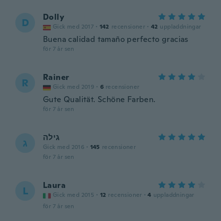
Dolly
D
Gick med 2017
·
142
recensioner
·
42
uppladdningar
Buena calidad tamaño perfecto gracias
för 7 år sen
Rainer
R
Gick med 2019
·
6
recensioner
Gute Qualität. Schöne Farben.
för 7 år sen
גילה
ג
Gick med 2016
·
145
recensioner
för 7 år sen
Laura
L
Gick med 2015
·
12
recensioner
·
4
uppladdningar
för 7 år sen