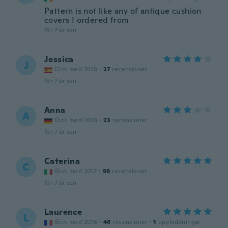
Pattern is not like any of antique cushion
covers I ordered from
för 7 år sen
Jessica
J
Gick med 2018
·
27
recensioner
för 7 år sen
Anna
A
Gick med 2018
·
23
recensioner
för 7 år sen
Caterina
C
Gick med 2017
·
98
recensioner
för 7 år sen
Laurence
L
Gick med 2016
·
46
recensioner
·
1
uppladdningar