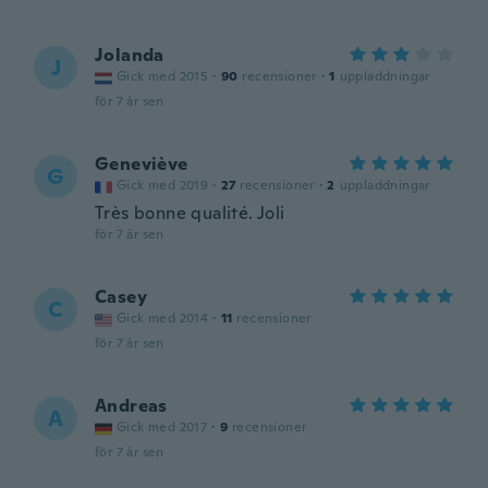
Jolanda
J
Gick med 2015
·
90
recensioner
·
1
uppladdningar
för 7 år sen
Geneviève
G
Gick med 2019
·
27
recensioner
·
2
uppladdningar
Très bonne qualité. Joli
för 7 år sen
Casey
C
Gick med 2014
·
11
recensioner
för 7 år sen
Andreas
A
Gick med 2017
·
9
recensioner
för 7 år sen