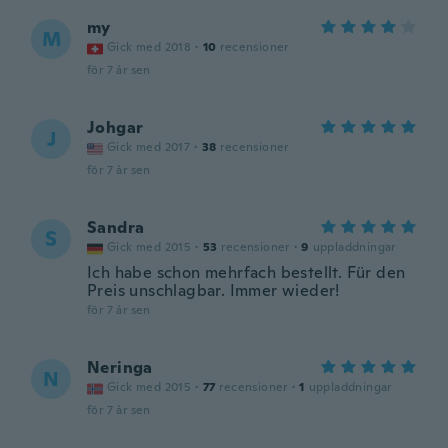
my
M
Gick med 2018
·
10
recensioner
för 7 år sen
Johgar
J
Gick med 2017
·
38
recensioner
för 7 år sen
Sandra
S
Gick med 2015
·
53
recensioner
·
9
uppladdningar
Ich habe schon mehrfach bestellt. Für den
Preis unschlagbar. Immer wieder!
för 7 år sen
Neringa
N
Gick med 2015
·
77
recensioner
·
1
uppladdningar
för 7 år sen