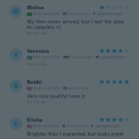
Melise
M
Gick med 2015
·
52
recensioner
·
1
uppladdningar
My item never arrived, but I lost the data
to complain =(
för 7 år sen
Veronica
V
Gick med 2016
·
397
recensioner
·
11
uppladdningar
för 7 år sen
Bobbi
B
Gick med 2019
·
23
recensioner
Very nice quality! Love it.
för 7 år sen
Elisha
E
Gick med 2017
·
8
recensioner
·
1
uppladdningar
Brighter than I expected, but looks great.