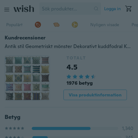
Logga in
Populärt
Nyligen visade
Pop
Kundrecensioner
Antik stil Geometriskt mönster Dekorativt kuddfodral Kuddfodral Kuddfodral Heminredning
TOTALT
4.5
1976 betyg
Visa produktinformation
Betyg
1,340
345