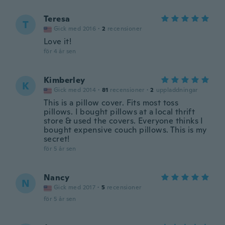
Teresa
T
Gick med 2016
·
2
recensioner
Love it!
för 4 år sen
Kimberley
K
Gick med 2014
·
81
recensioner
·
2
uppladdningar
This is a pillow cover. Fits most toss
pillows. I bought pillows at a local thrift
store & used the covers. Everyone thinks I
bought expensive couch pillows. This is my
secret!
för 5 år sen
Nancy
N
Gick med 2017
·
5
recensioner
för 5 år sen