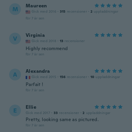
Maureen
M
Gick med 2016
·
315
recensioner
·
2
uppladdningar
för 7 år sen
Virginia
V
Gick med 2018
·
13
recensioner
Highly recommend
för 7 år sen
Alexandra
A
Gick med 2015
·
156
recensioner
·
10
uppladdningar
Parfait !
för 7 år sen
Ellie
E
Gick med 2017
·
33
recensioner
·
2
uppladdningar
Pretty, looking same as pictured.
för 7 år sen