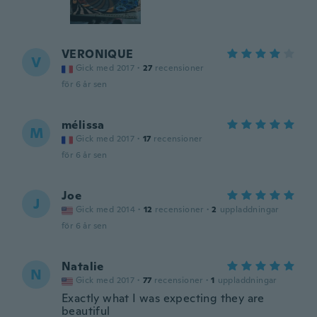
VERONIQUE
V
Gick med 2017
·
27
recensioner
för 6 år sen
mélissa
M
Gick med 2017
·
17
recensioner
för 6 år sen
Joe
J
Gick med 2014
·
12
recensioner
·
2
uppladdningar
för 6 år sen
Natalie
N
Gick med 2017
·
77
recensioner
·
1
uppladdningar
Exactly what I was expecting they are
beautiful