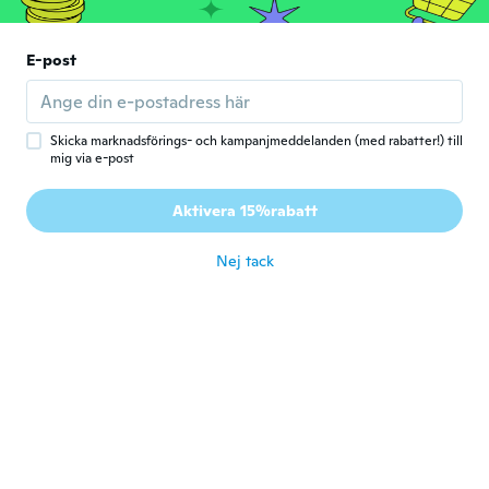
Martha
E-post
M
Gick med 2019
·
575
recensioner
för 7 år sen
Skicka marknadsförings- och kampanjmeddelanden (med rabatter!) till
mig via e-post
Babette
B
Gick med 2016
·
351
recensioner
·
8
uppladdningar
Aktivera 15%rabatt
för 7 år sen
Nej tack
Céline
C
Gick med 2015
·
57
recensioner
för 7 år sen
Florence
F
Gick med 2017
·
70
recensioner
Très joli
för 7 år sen