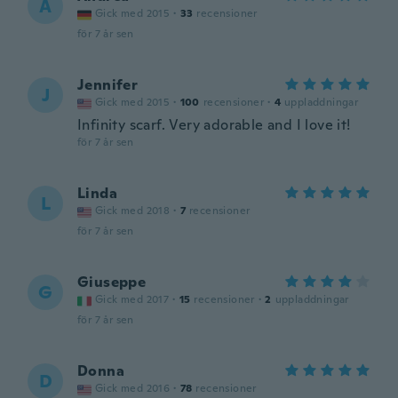
A
Gick med 2015
·
33
recensioner
för 7 år sen
Jennifer
J
Gick med 2015
·
100
recensioner
·
4
uppladdningar
Infinity scarf. Very adorable and I love it!
för 7 år sen
Linda
L
Gick med 2018
·
7
recensioner
för 7 år sen
Giuseppe
G
Gick med 2017
·
15
recensioner
·
2
uppladdningar
för 7 år sen
Donna
D
Gick med 2016
·
78
recensioner