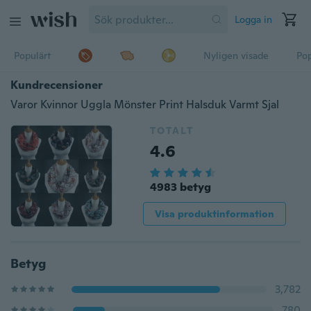
Logga in
Populärt
Nyligen visade
Pop
Kundrecensioner
Varor Kvinnor Uggla Mönster Print Halsduk Varmt Sjal
TOTALT
4.6
4983 betyg
Visa produktinformation
Betyg
3,782
780