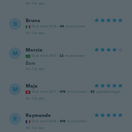
för 7 år sen
Bruna
B
Gick med 2016
·
44
recensioner
för 7 år sen
Marcio
M
Gick med 2017
·
22
recensioner
Bom
för 7 år sen
Maja
M
Gick med 2017
·
476
recensioner
·
63
uppladdningar
för 7 år sen
Raymonde
R
Gick med 2016
·
618
recensioner
för 7 år sen