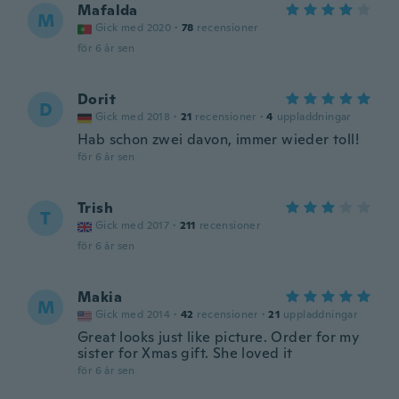
Mafalda
M
Gick med 2020
·
78
recensioner
för 6 år sen
Dorit
D
Gick med 2018
·
21
recensioner
·
4
uppladdningar
Hab schon zwei davon, immer wieder toll!
för 6 år sen
Trish
T
Gick med 2017
·
211
recensioner
för 6 år sen
Makia
M
Gick med 2014
·
42
recensioner
·
21
uppladdningar
Great looks just like picture. Order for my
sister for Xmas gift. She loved it
för 6 år sen