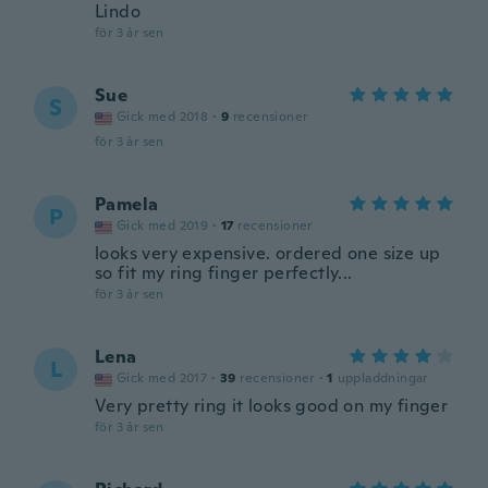
Lindo
för 3 år sen
Sue
S
Gick med 2018
·
9
recensioner
för 3 år sen
Pamela
P
Gick med 2019
·
17
recensioner
looks very expensive. ordered one size up
so fit my ring finger perfectly...
för 3 år sen
Lena
L
Gick med 2017
·
39
recensioner
·
1
uppladdningar
Very pretty ring it looks good on my finger
för 3 år sen