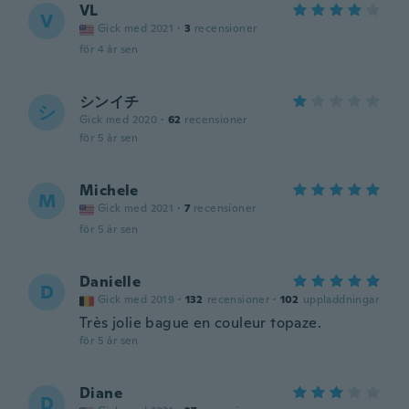
VL
V
Gick med 2021
·
3
recensioner
för 4 år sen
シンイチ
シ
Gick med 2020
·
62
recensioner
för 5 år sen
Michele
M
Gick med 2021
·
7
recensioner
för 5 år sen
Danielle
D
Gick med 2019
·
132
recensioner
·
102
uppladdningar
Très jolie bague en couleur topaze.
för 5 år sen
Diane
D