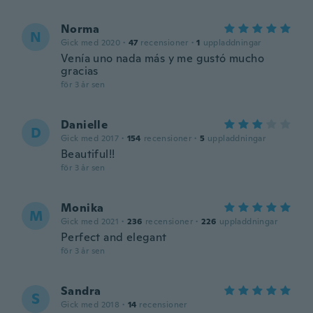
Norma
N
Gick med 2020
·
47
recensioner
·
1
uppladdningar
Venía uno nada más y me gustó mucho
gracias
för 3 år sen
Danielle
D
Gick med 2017
·
154
recensioner
·
5
uppladdningar
Beautiful!!
för 3 år sen
Monika
M
Gick med 2021
·
236
recensioner
·
226
uppladdningar
Perfect and elegant
för 3 år sen
Sandra
S
Gick med 2018
·
14
recensioner