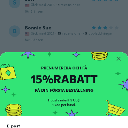
S
Gick med 2016
·
1
recensioner
för 5 år sen
Bonnie Sue
B
Gick med 2021
·
13
recensioner
·
3
uppladdningar
för 5 år sen
Elizabeth
E
Gick med 2020
·
62
recensioner
·
5
uppladdningar
Beautiful
15%RABATT
för 5 år sen
PÅ DIN FÖRSTA BESTÄLLNING
Cindy
C
Gick med 2018
·
18
recensioner
Högsta rabatt 5 US$.
för 5 år sen
1 kod per kund.
Maete
M
Gick med 2018
·
17
recensioner
·
5
uppladdningar
E-post