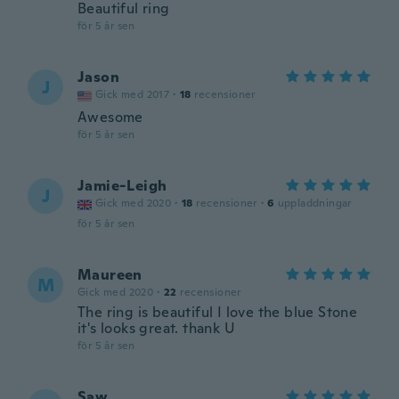
Beautiful ring
för 5 år sen
Jason
J
Gick med 2017
·
18
recensioner
Awesome
för 5 år sen
Jamie-Leigh
J
Gick med 2020
·
18
recensioner
·
6
uppladdningar
för 5 år sen
Maureen
M
Gick med 2020
·
22
recensioner
The ring is beautiful I love the blue Stone
it's looks great. thank U
för 5 år sen
Saw