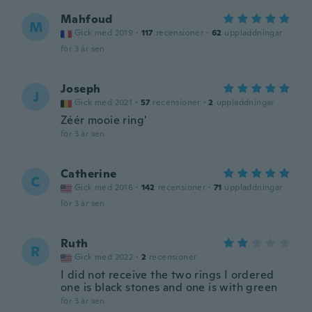
Mahfoud
M
Gick med 2019
·
117
recensioner
·
62
uppladdningar
för 3 år sen
Joseph
J
Gick med 2021
·
57
recensioner
·
2
uppladdningar
Zéér mooie ring'
för 3 år sen
Catherine
C
Gick med 2016
·
142
recensioner
·
71
uppladdningar
för 3 år sen
Ruth
R
Gick med 2022
·
2
recensioner
I did not receive the two rings I ordered
one is black stones and one is with green
för 3 år sen