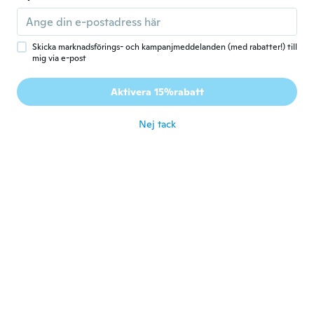
Lindo
för 5 år sen
Skicka marknadsförings- och kampanjmeddelanden (med rabatter!) till
mig via e-post
Theresa
T
Gick med 2017
·
54
recensioner
·
3
uppladdningar
Aktivera 15%rabatt
It is absolutely beautiful
för 5 år sen
Nej tack
Rudy
R
Gick med 2018
·
49
recensioner
för 5 år sen
Earl
E
Gick med 2017
·
39
recensioner
·
3
uppladdningar
för 5 år sen
sofia
S
Gick med 2019
·
19
recensioner
·
7
uppladdningar