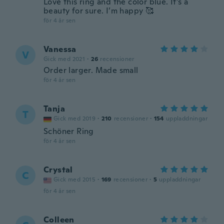
Love this ring and the color blue. It’s a
beauty for sure. I’m happy 🥰
för 4 år sen
Vanessa
V
Gick med 2021
·
26
recensioner
Order larger. Made small
för 4 år sen
Tanja
T
Gick med 2019
·
210
recensioner
·
154
uppladdningar
Schöner Ring
för 4 år sen
Crystal
C
Gick med 2015
·
169
recensioner
·
5
uppladdningar
för 4 år sen
Colleen