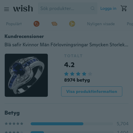
Logga in
Populärt
Nyligen visade
Pop
Kundrecensioner
Blå safir Kvinnor Män Förlovningsringar Smycken Storlek 7.8.9 10
TOTALT
4.2
8974 betyg
Visa produktinformation
Betyg
5,704
1,404