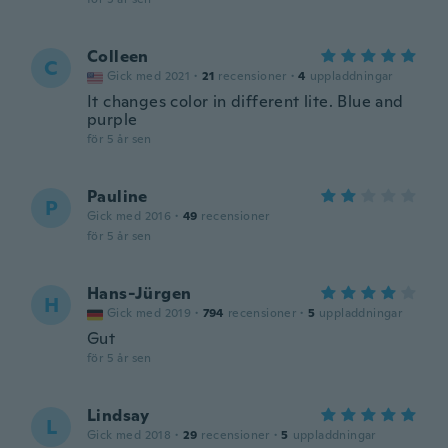
Colleen
C
Gick med 2021
·
21
recensioner
·
4
uppladdningar
It changes color in different lite. Blue and
purple
för 5 år sen
Pauline
P
Gick med 2016
·
49
recensioner
för 5 år sen
Hans-Jürgen
H
Gick med 2019
·
794
recensioner
·
5
uppladdningar
Gut
för 5 år sen
Lindsay
L
Gick med 2018
·
29
recensioner
·
5
uppladdningar