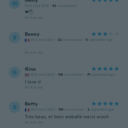
molly
M
Gick med 2018
·
42
recensioner
❤🖐
för 4 år sen
Benny
B
Gick med 2021
·
22
recensioner
·
5
uppladdningar
.
för 4 år sen
Gina
G
Gick med 2019
·
119
recensioner
·
71
uppladdningar
I love it
för 4 år sen
Betty
B
Gick med 2020
·
119
recensioner
·
2
uppladdningar
Très beau, et bien emballé merci wisch
för 4 år sen