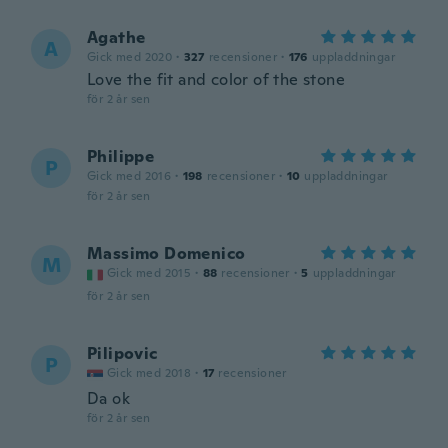
Agathe
A
Gick med 2020
·
327
recensioner
·
176
uppladdningar
Love the fit and color of the stone
för 2 år sen
Philippe
P
Gick med 2016
·
198
recensioner
·
10
uppladdningar
för 2 år sen
Massimo Domenico
M
Gick med 2015
·
88
recensioner
·
5
uppladdningar
för 2 år sen
Pilipovic
P
Gick med 2018
·
17
recensioner
Da ok
för 2 år sen