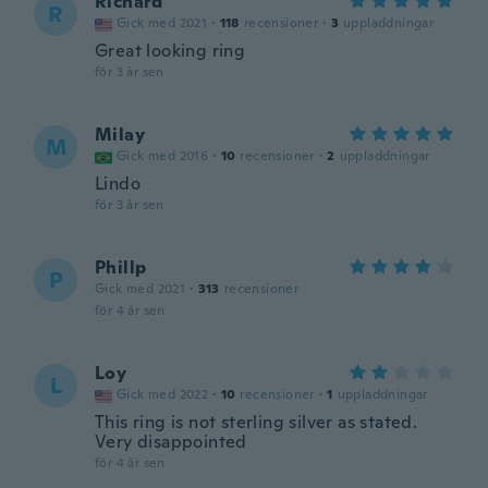
Richard
R
Gick med 2021
·
118
recensioner
·
3
uppladdningar
Great looking ring
för 3 år sen
Milay
M
Gick med 2016
·
10
recensioner
·
2
uppladdningar
Lindo
för 3 år sen
Phillp
P
Gick med 2021
·
313
recensioner
för 4 år sen
Loy
L
Gick med 2022
·
10
recensioner
·
1
uppladdningar
This ring is not sterling silver as stated.
Very disappointed
för 4 år sen