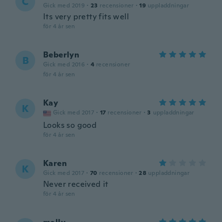
C
Gick med 2019
·
23
recensioner
·
19
uppladdningar
Its very pretty fits well
för 4 år sen
Beberlyn
B
Gick med 2016
·
4
recensioner
för 4 år sen
Kay
K
Gick med 2017
·
17
recensioner
·
3
uppladdningar
Looks so good
för 4 år sen
Karen
K
Gick med 2017
·
70
recensioner
·
28
uppladdningar
Never received it
för 4 år sen