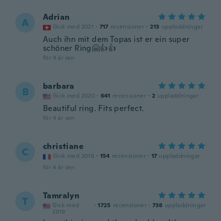
Adrian
A
Gick med 2021
·
717
recensioner
·
213
uppladdningar
Auch ihn mit dem Topas ist er ein super
schöner Ring🤗👍👍
för 4 år sen
barbara
B
Gick med 2020
·
641
recensioner
·
2
uppladdningar
Beautiful ring. Fits perfect.
för 4 år sen
christiane
C
Gick med 2016
·
154
recensioner
·
17
uppladdningar
för 4 år sen
Tamralyn
T
Gick med
·
1725
recensioner
·
738
uppladdningar
2019