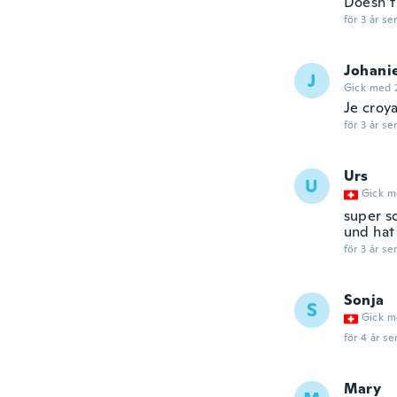
Doesn’t 
för 3 år se
Johani
J
Gick med 
Je croya
för 3 år se
Urs
U
Gick m
super s
und hat
för 3 år se
Sonja
S
Gick m
för 4 år se
Mary