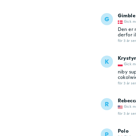
Gimble
G
Gick m
Den er n
derfor i
för 3 år se
Krysty
K
Gick m
niby su
cokolwi
för 3 år se
Rebecc
R
Gick m
för 3 år se
Polo
P