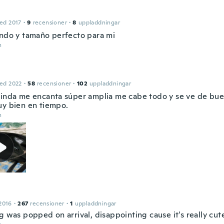
ed 2017
·
9
recensioner
·
8
uppladdningar
indo y tamaño perfecto para mi
n
ed 2022
·
58
recensioner
·
102
uppladdningar
linda me encanta súper amplia me cabe todo y se ve de bue
uy bien en tiempo.
n
2016
·
267
recensioner
·
1
uppladdningar
g was popped on arrival, disappointing cause it's really cut