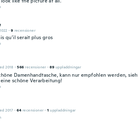
look like the picture at all.
n
e
2022
·
9
recensioner
is qu’il serait plus gros
n
ed 2018
·
566
recensioner
·
89
uppladdningar
chöne Damenhandtasche, kann nur empfohlen werden, sieht
 eine schöne Verarbeitung!
n
ed 2017
·
64
recensioner
·
1
uppladdningar
n