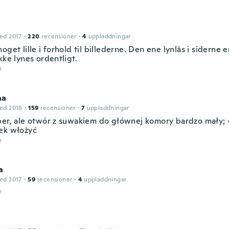
ed 2017
·
220
recensioner
·
4
uppladdningar
oget lille i forhold til billederne. Den ene lynlås i siderne
kke lynes ordentligt.
n
na
ed 2016
·
159
recensioner
·
7
uppladdningar
per, ale otwór z suwakiem do głównej komory bardzo mały; 
ek włożyć
n
a
ed 2017
·
59
recensioner
·
4
uppladdningar
n