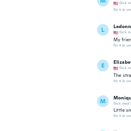
M
Gick m
för 4 år se
Ladonn
L
Gick m
My frie
för 4 år se
Elizabe
E
Gick m
The str
för 4 år se
Moniq
M
Gick med 
Little s
för 4 år se