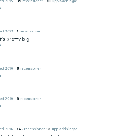
ed 2015
·
39
recensioner
·
10
uppladdningar
n
ed 2022
·
1
recensioner
it's pretty big
n
ed 2016
·
8
recensioner
n
ed 2019
·
9
recensioner
n
ed 2016
·
143
recensioner
·
8
uppladdningar