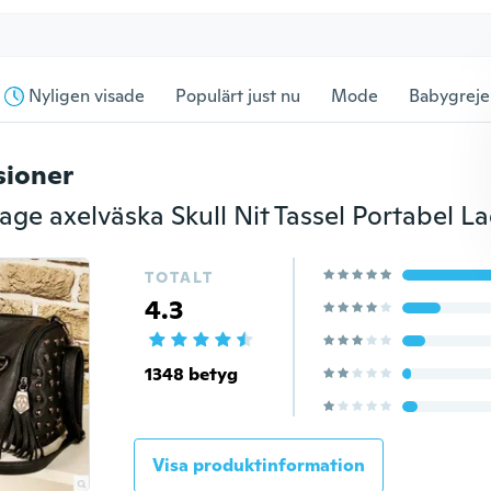
Nyligen visade
Populärt just nu
Mode
Babygreje
sioner
TOTALT
4.3
1348 betyg
Visa produktinformation