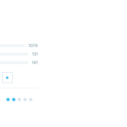
1076
131
141