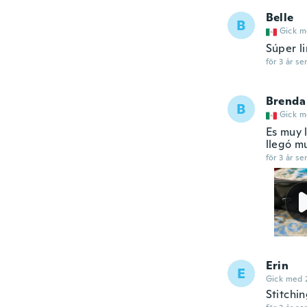
Belle
B
Gick m
Súper l
för 3 år se
Brenda
B
Gick m
Es muy 
llegó m
för 3 år se
Erin
E
Gick med 
Stitchin