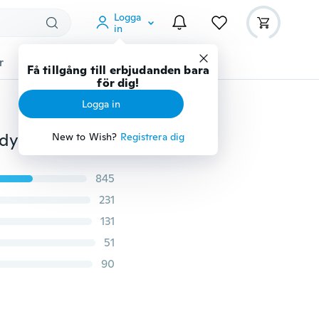
Logga
in
r
Djurtillbehör
Teknikprylar
Mer
Få tillgång till erbjudanden bara
för dig!
Logga in
Kvinnor Vintage axelväska Skull Nit Tassel Portabel Lady Crossbody Satchel Messenger Hink Motorcykelväskor Tote Stor kapacitet
New to Wish?
Registrera dig
845
231
131
51
90