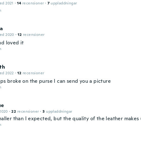
ed 2021
·
14
recensioner
·
7
uppladdningar
n
a
ed 2020
·
12
recensioner
nd loved it
n
th
ed 2022
·
12
recensioner
aps broke on the purse I can send you a picture
n
ue
2020
·
22
recensioner
·
3
uppladdningar
maller than I expected, but the quality of the leather makes 
n