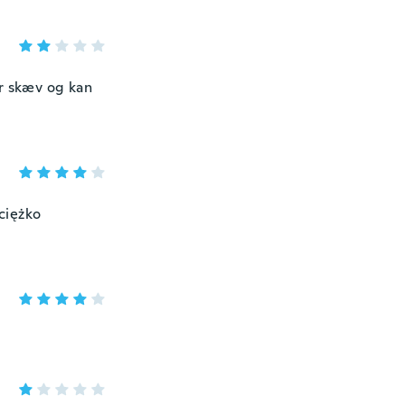
 er skæv og kan
ciężko