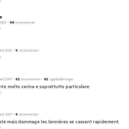
n
e
2021
·
99
recensioner
n
ed 2021
·
5
recensioner
n
ed 2017
·
82
recensioner
·
62
uppladdningar
te molto carina e soprattutto particolare
n
ed 2017
·
6
recensioner
icle mais dommage les lannières se cassent rapidement.
n