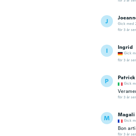
för 3 år se
Joeann
J
Gick med 
för 3 år se
Ingrid
I
Gick m
för 3 år se
Patrick
P
Gick m
Veramen
för 3 år se
Magali
M
Gick m
Bon art
för 3 år se