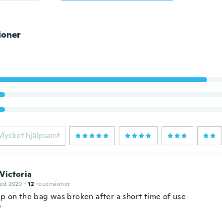
ioner
Mycket hjälpsamt
Victoria
ed 2020
·
12
recensioner
ap on the bag was broken after a short time of use
n