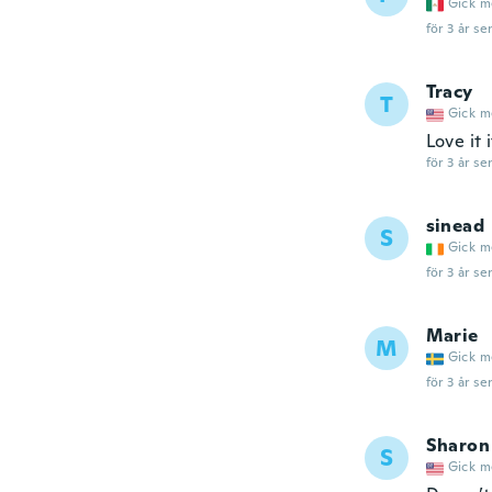
Gick m
för 3 år se
Tracy
T
Gick m
Love it 
för 3 år se
sinead
S
Gick m
för 3 år se
Marie
M
Gick m
för 3 år se
Sharon
S
Gick m