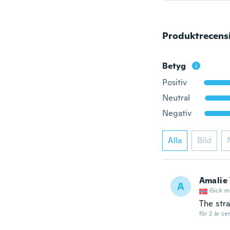
Produktrecens
Betyg
Positiv
Neutral
Negativ
Alla
Bild
Amalie 
A
Gick m
The str
för 2 år se