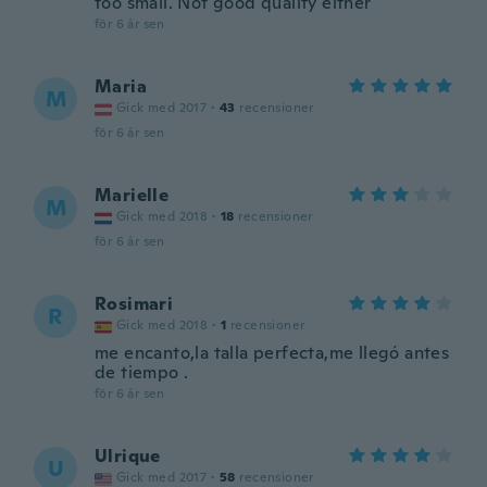
too small. Not good quality either
för 6 år sen
Maria
M
Gick med 2017
·
43
recensioner
för 6 år sen
Marielle
M
Gick med 2018
·
18
recensioner
för 6 år sen
Rosimari
R
Gick med 2018
·
1
recensioner
me encanto,la talla perfecta,me llegó antes
de tiempo .
för 6 år sen
Ulrique
U
Gick med 2017
·
58
recensioner