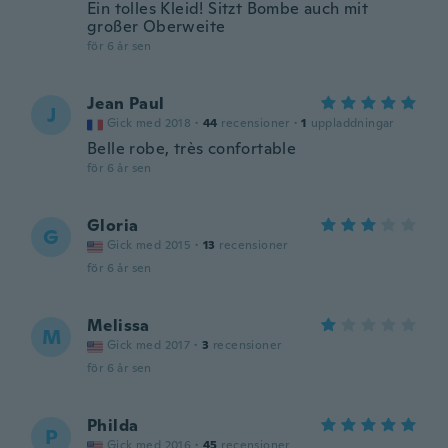
Ein tolles Kleid! Sitzt Bombe auch mit
großer Oberweite
för 6 år sen
Jean Paul
J
Gick med 2018
·
44
recensioner
·
1
uppladdningar
Belle robe, très confortable
för 6 år sen
Gloria
G
Gick med 2015
·
13
recensioner
för 6 år sen
Melissa
M
Gick med 2017
·
3
recensioner
för 6 år sen
Philda
P
Gick med 2016
·
45
recensioner