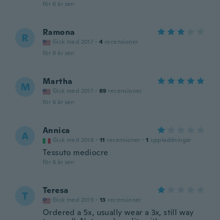
för 6 år sen
Ramona
R
Gick med 2017
·
4
recensioner
för 6 år sen
Martha
M
Gick med 2017
·
89
recensioner
för 6 år sen
Annica
A
Gick med 2018
·
11
recensioner
·
1
uppladdningar
Tessuto mediocre
för 6 år sen
Teresa
T
Gick med 2019
·
13
recensioner
Ordered a 5x, usually wear a 3x, still way