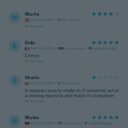
Marta
M
Gick med 2017
·
1
recensioner
för 6 år sen
Eldo
E
Gick med 2019
·
893
recensioner
·
13
uppladdningar
Csinos
för 6 år sen
Sheila
S
Gick med 2015
·
2
recensioner
It appears poorly made as if someone sat at
a sewing machine and made it a beginner
för 6 år sen
Maike
M
Gick med 2014
·
71
recensioner
·
3
uppladdningar