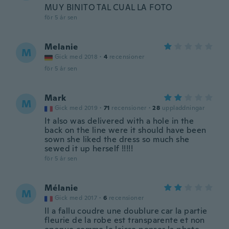
MUY BINITO TAL CUAL LA FOTO
för 5 år sen
Melanie
M
Gick med 2018
·
4
recensioner
för 5 år sen
Mark
M
Gick med 2019
·
71
recensioner
·
28
uppladdningar
It also was delivered with a hole in the
back on the line were it should have been
sown she liked the dress so much she
sewed it up herself !!!!!
för 5 år sen
Mélanie
M
Gick med 2017
·
6
recensioner
Il a fallu coudre une doublure car la partie
fleurie de la robe est transparente et non