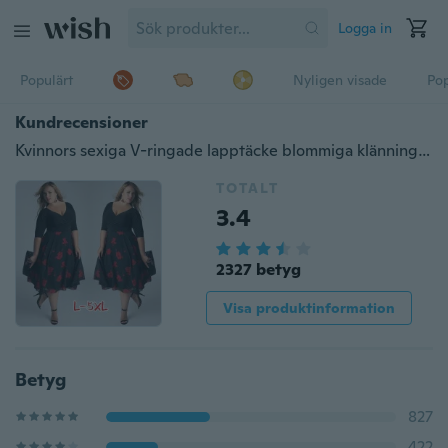
Logga in
Populärt
Nyligen visade
Pop
Kundrecensioner
Kvinnors sexiga V-ringade lapptäcke blommiga klänningar A-linje Oregelbunden elegant festklänning i plusstorlek
TOTALT
3.4
2327 betyg
Visa produktinformation
Betyg
827
422