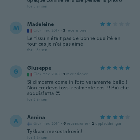
opaque comme le laisse penser la photo
för 5 år sen
Madeleine
M
Gick med 2017
·
2
recensioner
Le tissu n était pas de bonne qualité en
tout cas je n'ai pas aimé
för 5 år sen
Giuseppe
G
Gick med 2018
·
1
recensioner
Si dimostra come in foto veramente bello!!
Non credevo fossi realmente così !! Più che
soddisfatta 😎
för 5 år sen
Annina
A
Gick med 2014
·
6
recensioner
·
2
uppladdningar
Tykkään mekosta kovin!
för 5 år sen