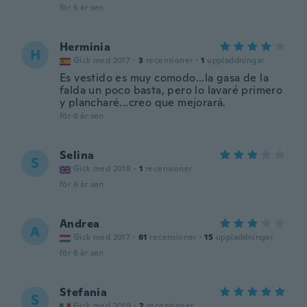
för 6 år sen
Herminia
H
Gick med 2017
·
3
recensioner
·
1
uppladdningar
Es vestido es muy comodo...la gasa de la
falda un poco basta, pero lo lavaré primero
y plancharé...creo que mejorará.
för 6 år sen
Selina
S
Gick med 2018
·
1
recensioner
för 6 år sen
Andrea
A
Gick med 2017
·
61
recensioner
·
15
uppladdningar
för 6 år sen
Stefania
S
Gick med 2019
·
2
recensioner