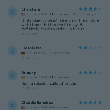
Christina
C
Gick med 2015
·
31
recensioner
·
1
uppladdningar
It fits okay... doesn't stretch at the middle
waist band, bit it does fit okay. Wl
definitely need to order up in size...
för 5 år sen
Lieselotte
L
Gick med 2017
·
4
recensioner
för 5 år sen
Anusky
A
Gick med 2016
·
31
recensioner
Buena relacion calidad precio
för 5 år sen
ClaudiaSanchez
C
Gick med 2016
·
1
recensioner