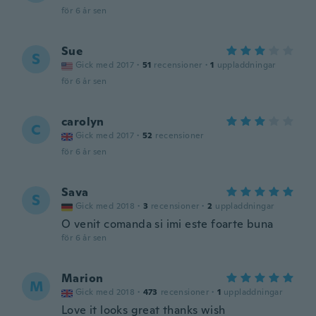
för 6 år sen
Sue
S
Gick med 2017
·
51
recensioner
·
1
uppladdningar
för 6 år sen
carolyn
C
Gick med 2017
·
52
recensioner
för 6 år sen
Sava
S
Gick med 2018
·
3
recensioner
·
2
uppladdningar
O venit comanda si imi este foarte buna
för 6 år sen
Marion
M
Gick med 2018
·
473
recensioner
·
1
uppladdningar
Love it looks great thanks wish