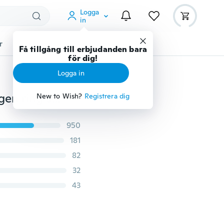
Logga
in
r
Djurtillbehör
Teknikprylar
Mer
Få tillgång till erbjudanden bara
för dig!
Logga in
Topp kvalitet utsökta kvinnor bröllop halsband örhängen ring smycken set 925 sterling silver platinerad zirkon crystal ring storlek 6-9
New to Wish?
Registrera dig
950
181
82
32
43