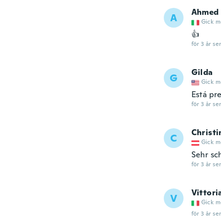
Ahmed
A
Gick m
👍
för 3 år se
Gilda
G
Gick m
Está pre
för 3 år se
Christi
C
Gick m
Sehr sc
för 3 år se
Vittori
V
Gick m
för 3 år se