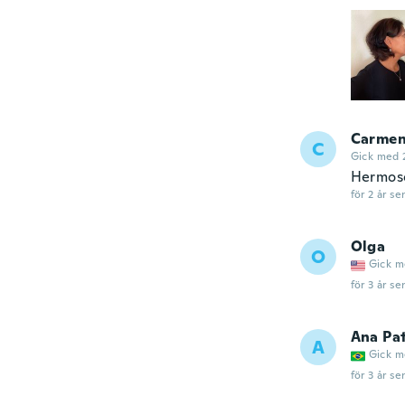
Carmen
C
Gick med 
Hermos
för 2 år se
Olga
O
Gick m
för 3 år se
Ana Pat
A
Gick m
för 3 år se