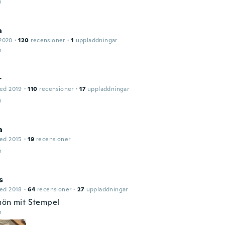
n
a
2020
·
120
recensioner
·
1
uppladdningar
n
r
ed 2019
·
110
recensioner
·
17
uppladdningar
n
a
ed 2015
·
19
recensioner
n
s
ed 2018
·
64
recensioner
·
27
uppladdningar
hön mit Stempel
n