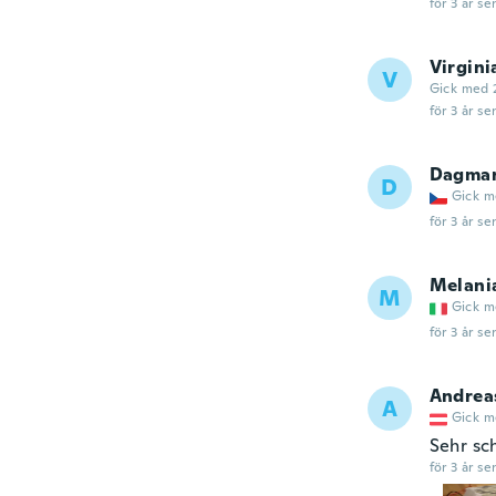
för 3 år se
Virgini
V
Gick med 
för 3 år se
Dagma
D
Gick m
för 3 år se
Melani
M
Gick m
för 3 år se
Andrea
A
Gick m
Sehr sc
för 3 år se