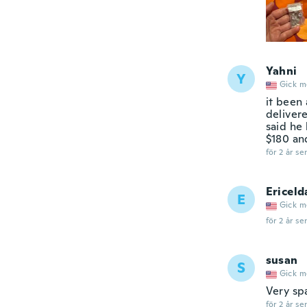
Yahni
Y
Gick m
it been 
deliver
said he 
$180 an
för 2 år se
Ericeld
E
Gick m
för 2 år se
susan
S
Gick m
Very spa
för 2 år se