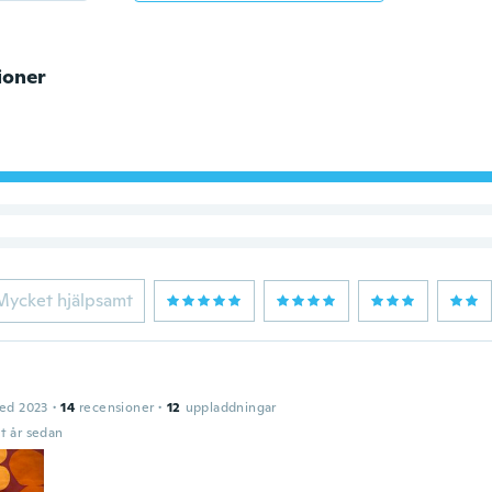
ioner
Mycket hjälpsamt
ed 2023
·
14
recensioner
·
12
uppladdningar
t år sedan