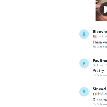
Blanch
B
Gick m
Thisa ve
för 3 år se
Paulin
P
Gick med 
Pretty
för 3 år se
Sinead
S
Gick m
Discolo
för 3 år se