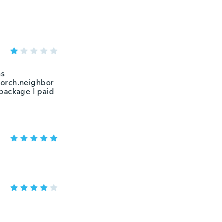
as
porch.neighbor
 package I paid