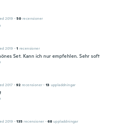
ed 2019
·
50
recensioner
n
ed 2019
·
1
recensioner
hönes Set. Kann ich nur empfehlen. Sehr soft
n
ed 2017
·
92
recensioner
·
13
uppladdningar
t
n
ed 2019
·
135
recensioner
·
68
uppladdningar