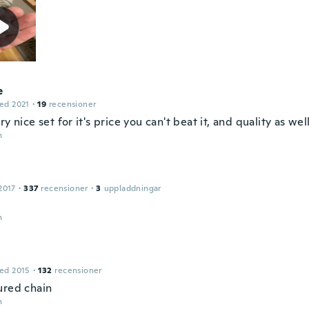
e
ed 2021
·
19
recensioner
ry nice set for it's price you can't beat it, and quality as well
n
e
2017
·
337
recensioner
·
3
uppladdningar
n
ed 2015
·
132
recensioner
ured chain
n