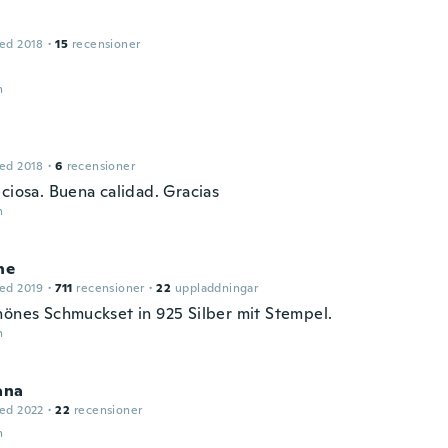
ed 2018
·
15
recensioner
n
ed 2018
·
6
recensioner
ciosa. Buena calidad. Gracias
n
ne
ed 2019
·
711
recensioner
·
22
uppladdningar
hönes Schmuckset in 925 Silber mit Stempel.
n
ana
ed 2022
·
22
recensioner
n