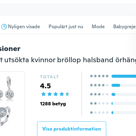
Nyligen visade
Populärt just nu
Mode
Babygreje
sioner
TOTALT
4.5
1288 betyg
Visa produktinformation