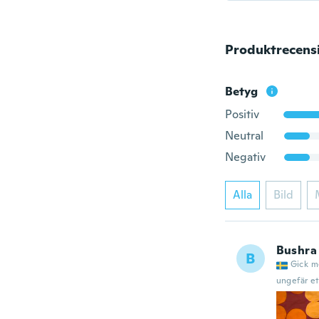
Produktrecens
Betyg
Positiv
Neutral
Negativ
Alla
Bild
Bushra
B
Gick m
ungefär et