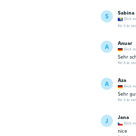
Sabina
S
Gick m
för 3 år se
Anuar
A
Gick m
Sehr sc
för 3 år se
Aza
A
Gick m
Sehr gu
för 3 år se
Jana
J
Gick m
nice