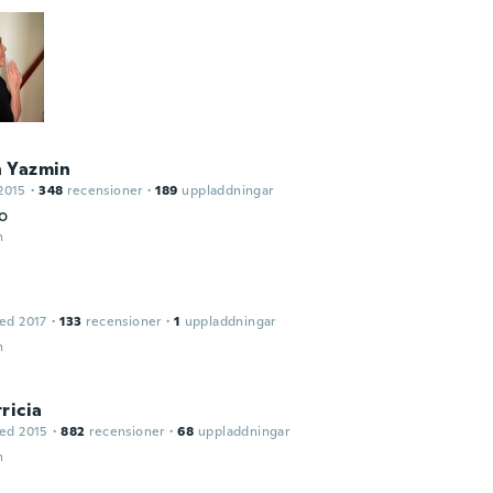
 Yazmin
2015
·
348
recensioner
·
189
uppladdningar
o
n
ed 2017
·
133
recensioner
·
1
uppladdningar
n
ricia
ed 2015
·
882
recensioner
·
68
uppladdningar
n