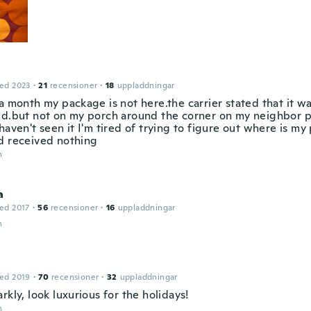
ed 2023
·
21
recensioner
·
18
uppladdningar
a month my package is not here.the carrier stated that it w
ed.but not on my porch around the corner on my neighbor 
haven't seen it I'm tired of trying to figure out where is my
d received nothing
n
a
ed 2017
·
56
recensioner
·
16
uppladdningar
n
ed 2019
·
70
recensioner
·
32
uppladdningar
rkly, look luxurious for the holidays!
n