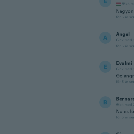
É
Gick m
Nagyon 
för 5 år se
Angel
A
Gick med 
för 5 år se
Evalmi
E
Gick med 
Gelangn
för 5 år se
Bernar
B
Gick med 
No es l
för 5 år se