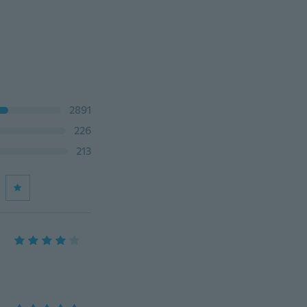
2891
226
213