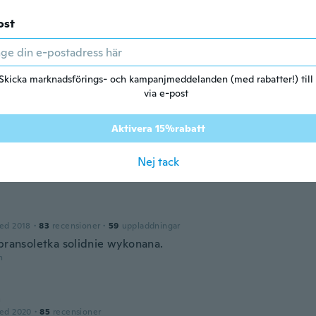
ei
ed 2020
·
5
recensioner
ost
n
Skicka marknadsförings- och kampanjmeddelanden (med rabatter!) till
2020
·
432
recensioner
·
121
uppladdningar
via e-post
n
Aktivera 15%rabatt
ed 2019
·
10
recensioner
Nej tack
n
ed 2018
·
83
recensioner
·
59
uppladdningar
 bransoletka solidnie wykonana.
n
a
ed 2020
·
85
recensioner