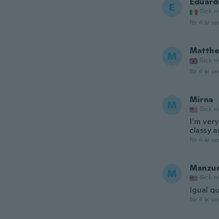
Eduard
E
Gick m
för 4 år se
Matth
M
Gick m
för 4 år se
Mirna
M
Gick m
I’m ver
classy a
för 4 år se
Manzu
M
Gick m
Igual qu
för 4 år se