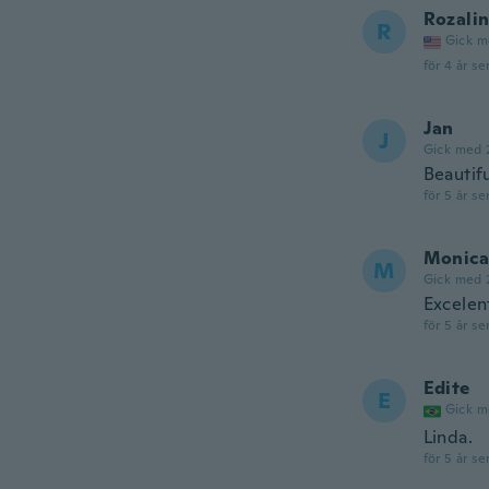
Rozali
R
Gick m
för 4 år se
Jan
J
Gick med 
Beautifu
för 5 år se
Monica
M
Gick med 
Excelen
för 5 år se
Edite
E
Gick m
Linda.
för 5 år se