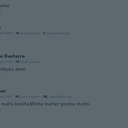
ostei
n
r
ed 2014
·
13
recensioner
·
1
uppladdningar
n
do Desterro
ed 2019
·
14
recensioner
inda,eu amei
n
son
ed 2017
·
41
recensioner
·
36
uppladdningar
a muito bonita.Minha mulher gostou muito.
n