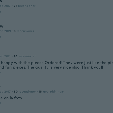
o
ed 2017
·
27
recensioner
n
ew
ed 2019
·
3
recensioner
n
ed 2021
·
43
recensioner
y happy with the pieces Ordered! They were just like the pi
nd fun pieces. The quality is very nice also! Thank you!!
n
r
ed 2017
·
30
recensioner
·
13
uppladdningar
e en la foto
n