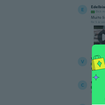
Edelbi
E
Gick m
Muito l
för 5 år se
Valerio
V
Gick m
för 5 år se
Cristia
C
Gick m
för 5 år se