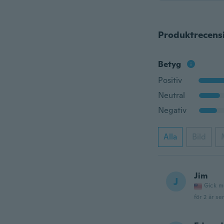
Produktrecens
Betyg
Positiv
Neutral
Negativ
Alla
Bild
Jim
J
Gick m
för 2 år se