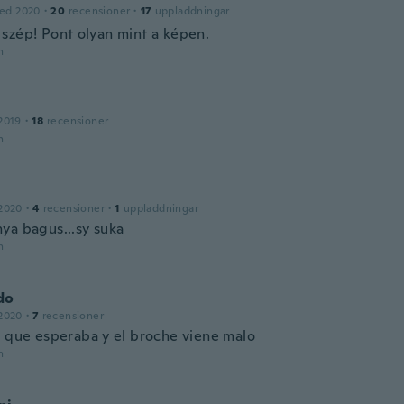
ed 2020
·
20
recensioner
·
17
uppladdningar
szép! Pont olyan mint a képen.
n
2019
·
18
recensioner
n
2020
·
4
recensioner
·
1
uppladdningar
ya bagus...sy suka
n
do
2020
·
7
recensioner
o que esperaba y el broche viene malo
n