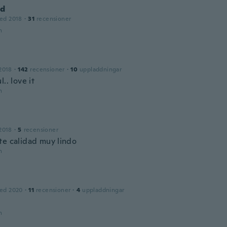
nd
ed 2018
·
31
recensioner
n
2018
·
142
recensioner
·
10
uppladdningar
l.. love it
n
2018
·
5
recensioner
te calidad muy lindo
n
ed 2020
·
11
recensioner
·
4
uppladdningar
n