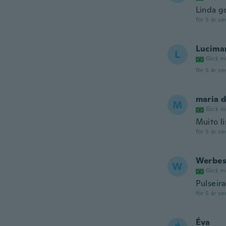
Linda g
för 5 år se
Lucima
L
Gick m
för 5 år se
maria 
M
Gick m
Muito l
för 5 år se
Werbe
W
Gick m
Pulseir
för 5 år se
Éva