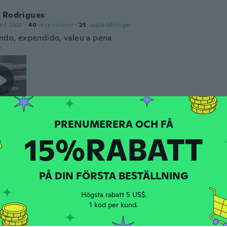
a Rodrigues
ed 2020
·
40
recensioner
·
25
uppladdningar
indo, expendido, valeu a pena
n
15%RABATT
ed 2015
·
12
recensioner
·
1
uppladdningar
n
PÅ DIN FÖRSTA BESTÄLLNING
ne
ed 2018
·
13
recensioner
Högsta rabatt 5 US$.
n
1 kod per kund.