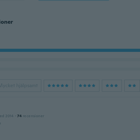
ioner
Mycket hjälpsamt
ed 2014
·
74
recensioner
n