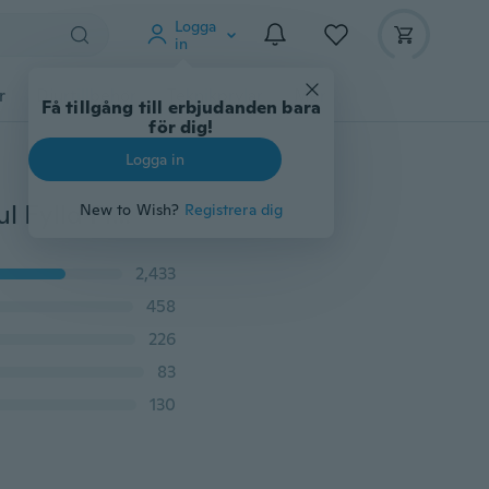
Logga
in
r
Djurtillbehör
Teknikprylar
Mer
Få tillgång till erbjudanden bara
för dig!
Logga in
2015 Armband Mujer Dam Smycken Vackra Hot 18K Gul Fylld Flerfärgad Blomma Österrikisk Kristall Mode Smycken Kedja Armband
New to Wish?
Registrera dig
2,433
458
226
83
130