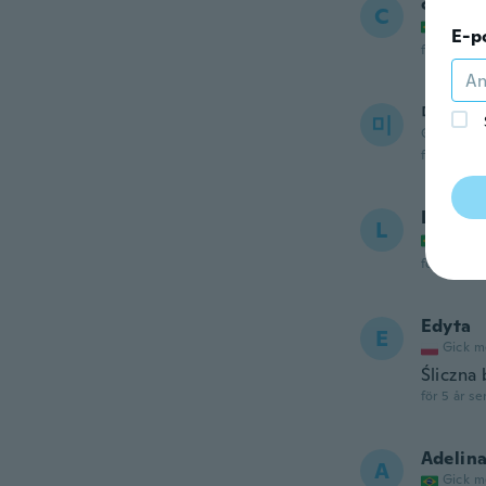
claudin
C
Gick m
E-p
för 5 år se
미리
미
Gick med 
för 5 år se
Lais
L
Gick m
för 5 år se
Edyta
E
Gick m
Śliczna
för 5 år se
Adelin
A
Gick m