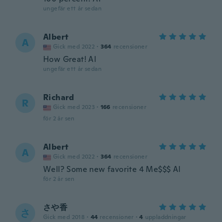
ungefär ett år sedan
Albert
A
Gick med 2022
·
364
recensioner
How Great! Al
ungefär ett år sedan
Richard
R
Gick med 2023
·
166
recensioner
för 2 år sen
Albert
A
Gick med 2022
·
364
recensioner
Well? Some new favorite 4 Me$$$ Al
för 2 år sen
さや香
さ
Gick med 2018
·
44
recensioner
·
4
uppladdningar