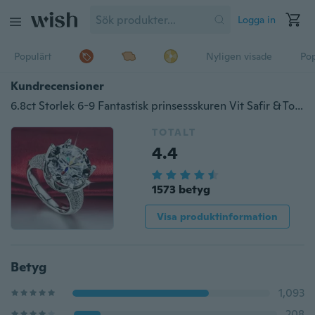
Logga in
Populärt
Nyligen visade
Pop
Kundrecensioner
6.8ct Storlek 6-9 Fantastisk prinsessskuren Vit Safir & Topaz Gemstone Engagement 925 silverring
TOTALT
4.4
1573 betyg
Visa produktinformation
Betyg
1,093
208