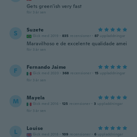
Gets green’ish very fast
för 3 år sen
Suzete
S
Gick med 2019
·
835
recensioner
·
87
uppladdningar
Maravilhoso e de excelente qualidade amei
för 3 år sen
Fernando Jaime
F
Gick med 2020
·
368
recensioner
·
15
uppladdningar
för 3 år sen
Mayela
M
Gick med 2016
·
125
recensioner
·
3
uppladdningar
för 3 år sen
Louise
L
Gick med 2018
·
109
recensioner
·
6
uppladdningar