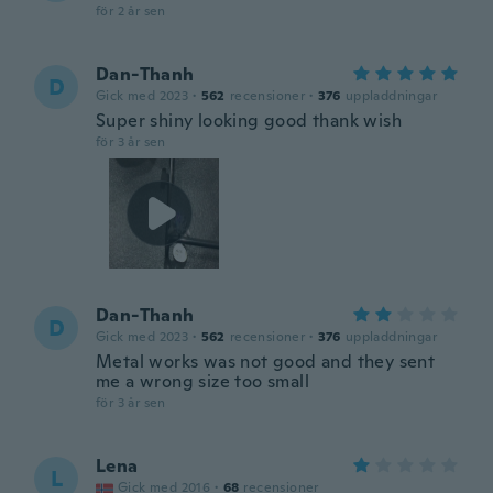
för 2 år sen
Dan-Thanh
D
Gick med 2023
·
562
recensioner
·
376
uppladdningar
Super shiny looking good thank wish
för 3 år sen
Dan-Thanh
D
Gick med 2023
·
562
recensioner
·
376
uppladdningar
Metal works was not good and they sent
me a wrong size too small
för 3 år sen
Lena
L
Gick med 2016
·
68
recensioner