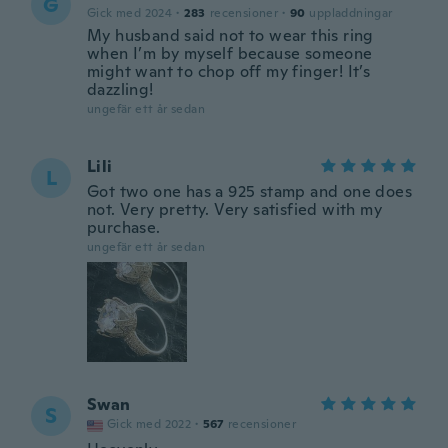
G
Gick med 2024
·
283
recensioner
·
90
uppladdningar
My husband said not to wear this ring
when I’m by myself because someone
might want to chop off my finger! It’s
dazzling!
ungefär ett år sedan
Lili
L
Got two one has a 925 stamp and one does
not. Very pretty. Very satisfied with my
purchase.
ungefär ett år sedan
Swan
S
Gick med 2022
·
567
recensioner