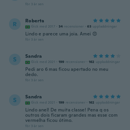
för 3 år sen
Roberta
R
Gick med 2017
·
34
recensioner
·
63
uppladdningar
Lindo e parece uma joia. Amei 😍
för 3 år sen
Sandra
S
Gick med 2021
·
199
recensioner
·
162
uppladdningar
Pedi aro 6 mas ficou apertado no meu
dedo.
för 3 år sen
Sandra
S
Gick med 2021
·
199
recensioner
·
162
uppladdningar
Lindo anel! De muita classe! Pena q os
outros dois ficaram grandes mas esse com
vermelha ficou ótimo.
för 3 år sen