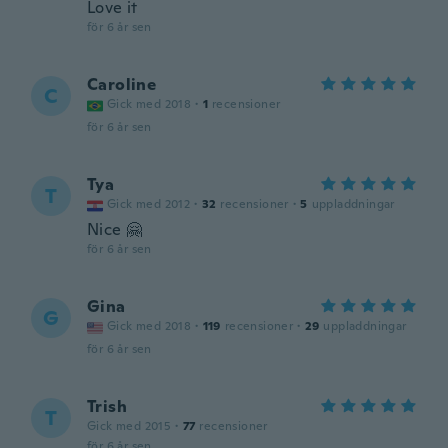
Love it
för 6 år sen
Caroline
C
Gick med 2018
·
1
recensioner
för 6 år sen
Tya
T
Gick med 2012
·
32
recensioner
·
5
uppladdningar
Nice 🤗
för 6 år sen
Gina
G
Gick med 2018
·
119
recensioner
·
29
uppladdningar
för 6 år sen
Trish
T
Gick med 2015
·
77
recensioner
för 6 år sen