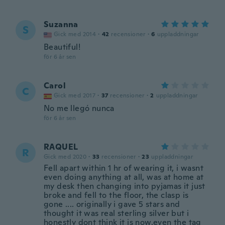
Suzanna
S
Gick med 2014
·
42
recensioner
·
6
uppladdningar
Beautiful!
för 6 år sen
Carol
C
Gick med 2017
·
37
recensioner
·
2
uppladdningar
No me llegó nunca
för 6 år sen
RAQUEL
R
Gick med 2020
·
33
recensioner
·
23
uppladdningar
Fell apart within 1 hr of wearing it, i wasnt
even doing anything at all, was at home at
my desk then changing into pyjamas it just
broke and fell to the floor, the clasp is
gone .... originally i gave 5 stars and
thought it was real sterling silver but i
honestly dont think it is now.even the tag