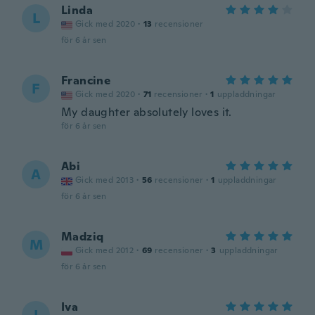
Linda
L
Gick med 2020
·
13
recensioner
för 6 år sen
Francine
F
Gick med 2020
·
71
recensioner
·
1
uppladdningar
My daughter absolutely loves it.
för 6 år sen
Abi
A
Gick med 2013
·
56
recensioner
·
1
uppladdningar
för 6 år sen
Madziq
M
Gick med 2012
·
69
recensioner
·
3
uppladdningar
för 6 år sen
Iva