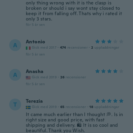
only thing wrong with it is the clasp is
broken or should i say wont stay closed to
keep it from falling off. Thats why i rated it
only 3 stars.
för 5 år sen
Antonio
A
Gick med 2017
·
474
recensioner
·
2
uppladdningar
för 5 år sen
Anasha
A
Gick med 2019
·
26
recensioner
för 5 år sen
Terezia
T
Gick med 2019
·
65
recensioner
·
18
uppladdningar
It came much earlier than I thought 💭. Is in
right size and good price, with fast
shipping and delivery. 🛍️ It is so cool and
beautiful. Thank you Wish.