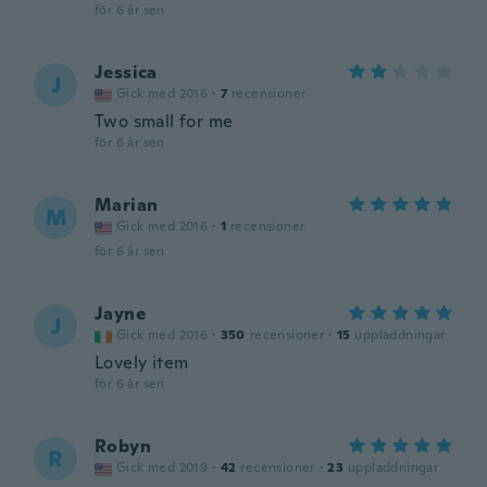
för 6 år sen
Jessica
J
Gick med 2016
·
7
recensioner
Two small for me
för 6 år sen
Marian
M
Gick med 2016
·
1
recensioner
för 6 år sen
Jayne
J
Gick med 2016
·
350
recensioner
·
15
uppladdningar
Lovely item
för 6 år sen
Robyn
R
Gick med 2019
·
42
recensioner
·
23
uppladdningar