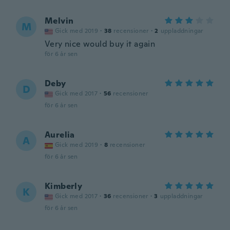
Melvin
M
Gick med 2019
·
38
recensioner
·
2
uppladdningar
Very nice would buy it again
för 6 år sen
Deby
D
Gick med 2017
·
56
recensioner
för 6 år sen
Aurelia
A
Gick med 2019
·
8
recensioner
för 6 år sen
Kimberly
K
Gick med 2017
·
36
recensioner
·
3
uppladdningar
för 6 år sen