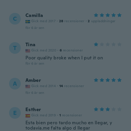
Camilla
C
Gick med 2017
·
28
recensioner
·
2
uppladdningar
för 6 år sen
Tina
T
Gick med 2020
·
6
recensioner
Poor quality broke when I put it on
för 6 år sen
Amber
A
Gick med 2014
·
14
recensioner
för 6 år sen
Esther
E
Gick med 2019
·
1
recensioner
Esta bien pero tardo mucho en llegar, y
todavía.me falta algo d llegar