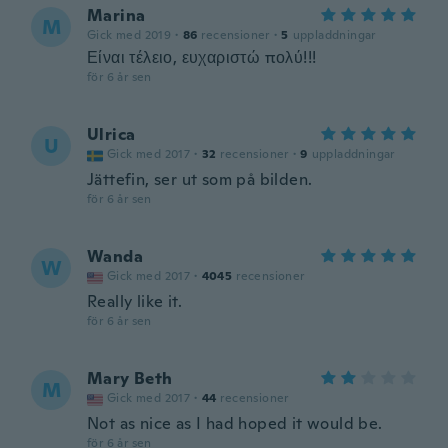
Marina
M
Gick med 2019
·
86
recensioner
·
5
uppladdningar
Είναι τέλειο, ευχαριστώ πολύ!!!
för 6 år sen
Ulrica
U
Gick med 2017
·
32
recensioner
·
9
uppladdningar
Jättefin, ser ut som på bilden.
för 6 år sen
Wanda
W
Gick med 2017
·
4045
recensioner
Really like it.
för 6 år sen
Mary Beth
M
Gick med 2017
·
44
recensioner
Not as nice as I had hoped it would be.
för 6 år sen