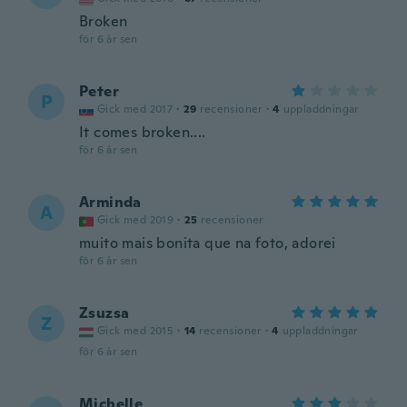
Broken
för 6 år sen
Peter
P
Gick med 2017
·
29
recensioner
·
4
uppladdningar
It comes broken....
för 6 år sen
Arminda
A
Gick med 2019
·
25
recensioner
muito mais bonita que na foto, adorei
för 6 år sen
Zsuzsa
Z
Gick med 2015
·
14
recensioner
·
4
uppladdningar
för 6 år sen
Michelle