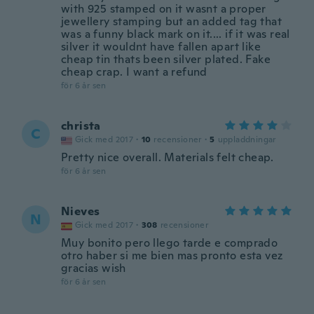
with 925 stamped on it wasnt a proper
jewellery stamping but an added tag that
was a funny black mark on it.... if it was real
silver it wouldnt have fallen apart like
cheap tin thats been silver plated. Fake
cheap crap. I want a refund
för 6 år sen
christa
C
Gick med 2017
·
10
recensioner
·
5
uppladdningar
Pretty nice overall. Materials felt cheap.
för 6 år sen
Nieves
N
Gick med 2017
·
308
recensioner
Muy bonito pero llego tarde e comprado
otro haber si me bien mas pronto esta vez
gracias wish
för 6 år sen