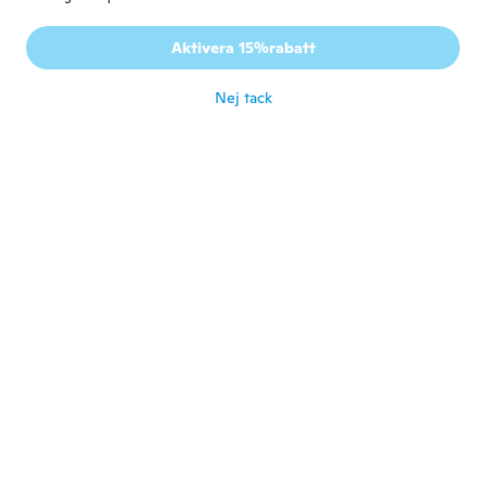
Sabine
S
Aktivera 15%rabatt
Gick med 2019
·
36
recensioner
för 6 år sen
Nej tack
M. Angeles
M
Gick med 2015
·
86
recensioner
·
2
uppladdningar
Le gustó a mi sobrina mucho
för 6 år sen
melody
M
Gick med 2020
·
32
recensioner
Very cute. Took 6 weeks to receive.
för 6 år sen
Claudia
C
Gick med 2017
·
6
recensioner
·
6
uppladdningar
Hermoso
för 6 år sen