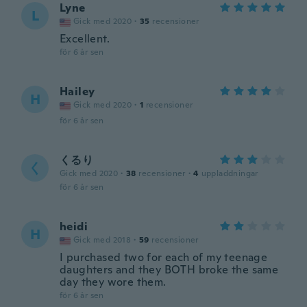
Lyne
L
Gick med 2020
·
35
recensioner
Excellent.
för 6 år sen
Hailey
H
Gick med 2020
·
1
recensioner
för 6 år sen
くるり
く
Gick med 2020
·
38
recensioner
·
4
uppladdningar
för 6 år sen
heidi
H
Gick med 2018
·
59
recensioner
I purchased two for each of my teenage
daughters and they BOTH broke the same
day they wore them.
för 6 år sen