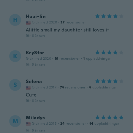
Huai-lin
H
Gick med 2020
·
27
recensioner
Alittle small my daughter still loves it
för 6 år sen
KryStar
K
Gick med 2020
·
19
recensioner
·
1
uppladdningar
för 6 år sen
Selena
S
Gick med 2017
·
74
recensioner
·
4
uppladdningar
Cute
för 6 år sen
Miladys
M
Gick med 2015
·
24
recensioner
·
14
uppladdningar
för 6 år sen