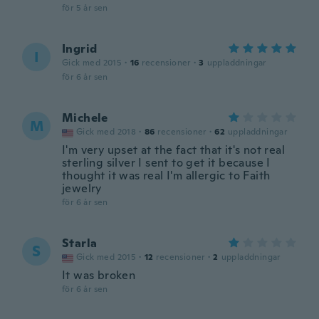
för 5 år sen
Ingrid
I
Gick med 2015
·
16
recensioner
·
3
uppladdningar
för 6 år sen
Michele
M
Gick med 2018
·
86
recensioner
·
62
uppladdningar
I'm very upset at the fact that it's not real
sterling silver I sent to get it because I
thought it was real I'm allergic to Faith
jewelry
för 6 år sen
Starla
S
Gick med 2015
·
12
recensioner
·
2
uppladdningar
It was broken
för 6 år sen