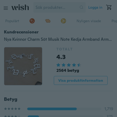
Logga in
Populärt
Nyligen visade
Pop
Kundrecensioner
Nya Kvinnor Charm Söt Musik Note Kedja Armband Armband
TOTALT
4.3
2564 betyg
Visa produktinformation
Betyg
1,719
375