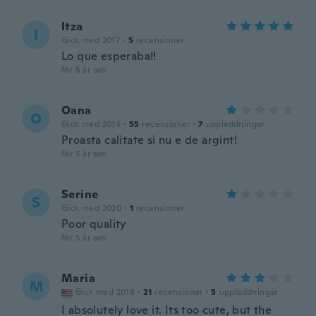
Itza
I
Gick med 2017
·
5
recensioner
Lo que esperaba!!
för 5 år sen
Oana
O
Gick med 2014
·
55
recensioner
·
7
uppladdningar
Proasta calitate si nu e de argint!
för 5 år sen
Serine
S
Gick med 2020
·
1
recensioner
Poor quality
för 5 år sen
Maria
M
Gick med 2016
·
21
recensioner
·
5
uppladdningar
I absolutely love it. Its too cute, but the