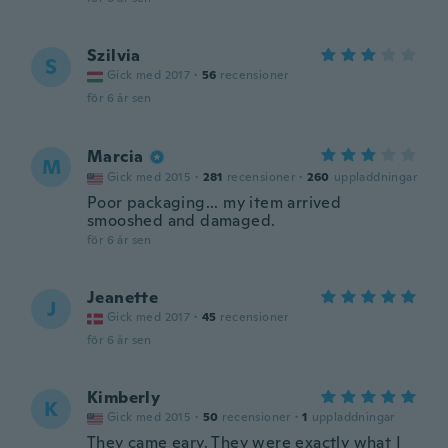
Szilvia
S
Gick med 2017
·
56
recensioner
för 6 år sen
Marcia
M
Gick med 2015
·
281
recensioner
·
260
uppladdningar
Poor packaging... my item arrived
smooshed and damaged.
för 6 år sen
Jeanette
J
Gick med 2017
·
45
recensioner
för 6 år sen
Kimberly
K
Gick med 2015
·
50
recensioner
·
1
uppladdningar
They came eary. They were exactly what I