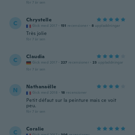
för 7 år sen
Chrystelle
C
Gick med 2017
·
151
recensioner
·
8
uppladdningar
Très jolie
för 7 år sen
Claudia
C
Gick med 2017
·
227
recensioner
·
23
uppladdningar
för 7 år sen
Nathanaëlle
N
Gick med 2018
·
18
recensioner
Petit défaut sur la peinture mais ce voit
peu.
för 7 år sen
Coralie
C
Gick med 2017
·
306
recensioner