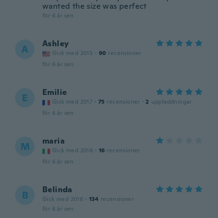
wanted the size was perfect
för 6 år sen
Ashley
A
Gick med 2015
·
90
recensioner
för 6 år sen
Emilie
E
Gick med 2017
·
75
recensioner
·
2
uppladdningar
för 6 år sen
maria
M
Gick med 2016
·
16
recensioner
för 6 år sen
Belinda
B
Gick med 2016
·
134
recensioner
för 6 år sen