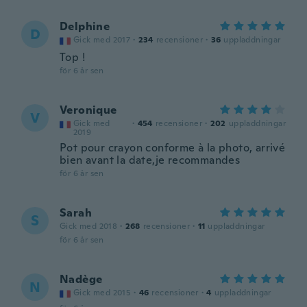
Delphine
D
Gick med 2017
·
234
recensioner
·
36
uppladdningar
Top !
för 6 år sen
Veronique
V
Gick med
·
454
recensioner
·
202
uppladdningar
2019
Pot pour crayon conforme à la photo, arrivé
bien avant la date,je recommandes
för 6 år sen
Sarah
S
Gick med 2018
·
268
recensioner
·
11
uppladdningar
för 6 år sen
Nadège
N
Gick med 2015
·
46
recensioner
·
4
uppladdningar