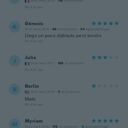
Gick med 2018
·
116
recensioner
för 6 år sen
Génesis
G
Gick med 2016
·
66
recensioner
·
34
uppladdningar
Llego un poco doblado pero bonito
för 6 år sen
Julie
J
Gick med 2017
·
180
recensioner
för 6 år sen
Berlin
B
Gick med 2018
·
5
recensioner
Malo
för 6 år sen
Myriam
M
Gick med 2018
·
178
recensioner
·
4
uppladdningar