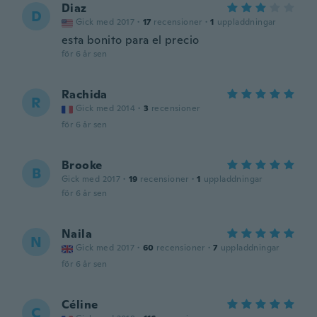
Diaz
D
Gick med 2017
·
17
recensioner
·
1
uppladdningar
esta bonito para el precio
för 6 år sen
Rachida
R
Gick med 2014
·
3
recensioner
för 6 år sen
Brooke
B
Gick med 2017
·
19
recensioner
·
1
uppladdningar
för 6 år sen
Naila
N
Gick med 2017
·
60
recensioner
·
7
uppladdningar
för 6 år sen
Céline
C