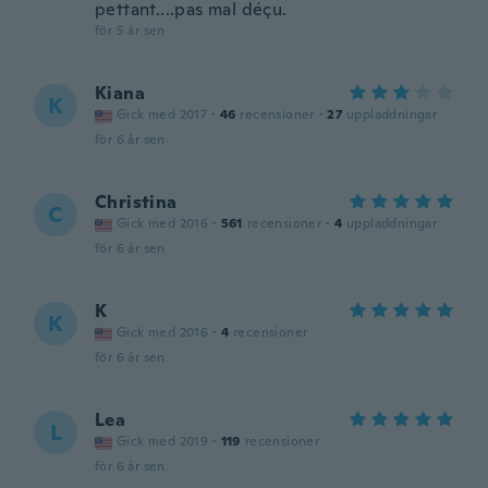
pettant....pas mal déçu.
för 5 år sen
Kiana
K
Gick med 2017
·
46
recensioner
·
27
uppladdningar
för 6 år sen
Christina
C
Gick med 2016
·
561
recensioner
·
4
uppladdningar
för 6 år sen
K
K
Gick med 2016
·
4
recensioner
för 6 år sen
Lea
L
Gick med 2019
·
119
recensioner
för 6 år sen