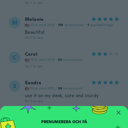
för 7 år sen
Melanie
M
Gick med 2019
·
110
recensioner
·
1
uppladdningar
Beautiful
för 7 år sen
Carol
C
Gick med 2019
·
53
recensioner
för 7 år sen
Sandra
S
Gick med 2015
·
38
recensioner
use it on my desk, cute and sturdy
för 7 år sen
Solène
S
Gick med 2015
·
36
recensioner
·
1
uppladdningar