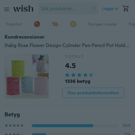
Logga in
Populärt
Nyligen visade
Pop
Kundrecensioner
Ihålig Rose Flower Design Cylinder Pen Pencil Pot Holder Container Organizer
TOTALT
4.5
1336 betyg
Visa produktinformation
Betyg
949
215