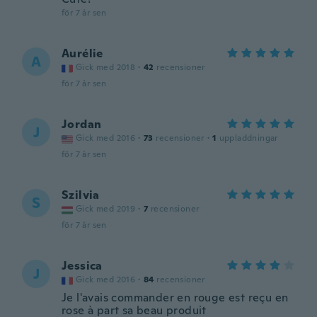
för 7 år sen
Aurélie
A
Gick med 2018
·
42
recensioner
för 7 år sen
Jordan
J
Gick med 2016
·
73
recensioner
·
1
uppladdningar
för 7 år sen
Szilvia
S
Gick med 2019
·
7
recensioner
för 7 år sen
Jessica
J
Gick med 2016
·
84
recensioner
Je l'avais commander en rouge est reçu en
rose à part sa beau produit