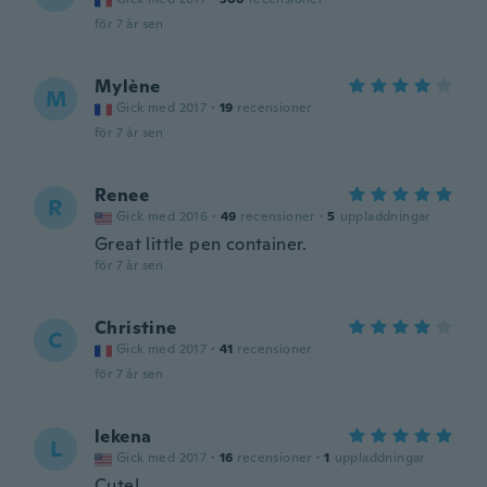
för 7 år sen
Mylène
M
Gick med 2017
·
19
recensioner
för 7 år sen
Renee
R
Gick med 2016
·
49
recensioner
·
5
uppladdningar
Great little pen container.
för 7 år sen
Christine
C
Gick med 2017
·
41
recensioner
för 7 år sen
lekena
L
Gick med 2017
·
16
recensioner
·
1
uppladdningar
Cute!