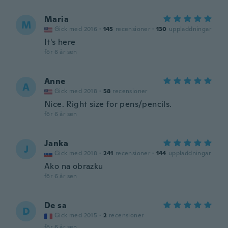
Maria
M
Gick med 2016
·
145
recensioner
·
130
uppladdningar
It's here
för 6 år sen
Anne
A
Gick med 2018
·
58
recensioner
Nice. Right size for pens/pencils.
för 6 år sen
Janka
J
Gick med 2018
·
241
recensioner
·
144
uppladdningar
Ako na obrazku
för 6 år sen
De sa
D
Gick med 2015
·
2
recensioner
för 6 år sen