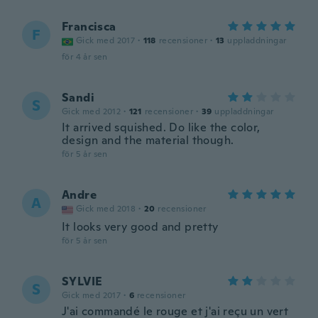
Francisca
F
Gick med 2017
·
118
recensioner
·
13
uppladdningar
för 4 år sen
Sandi
S
Gick med 2012
·
121
recensioner
·
39
uppladdningar
It arrived squished. Do like the color,
design and the material though.
för 5 år sen
Andre
A
Gick med 2018
·
20
recensioner
It looks very good and pretty
för 5 år sen
SYLVIE
S
Gick med 2017
·
6
recensioner
J'ai commandé le rouge et j'ai reçu un vert