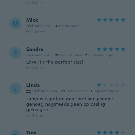
för 5 år sen
Mick
M
Gick med 2017
·
3
recensioner
för 5 år sen
Sandra
S
Gick med 2018
·
20
recensioner
·
7
uppladdningar
Love it's the perfect size!!
för 5 år sen
Linda
L
Gick med 2014
·
23
recensioner
·
1
uppladdningar
Lamp is kapot en gaat niet aan jammer
genoeg nogsteeds geen oplossing
gekregen
för 5 år sen
Tine