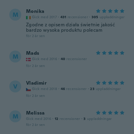
Monika
M
Gick med 2017
·
431
recensioner
·
305
uppladdningar
Zgodne z opisem działa świetnie jakość
bardzo wysoka produktu polecam
för 2 år sen
Mads
M
Gick med 2016
·
40
recensioner
för 2 år sen
Vladimir
V
Gick med 2018
·
46
recensioner
·
23
uppladdningar
för 2 år sen
Melissa
M
Gick med 2016
·
12
recensioner
·
3
uppladdningar
för 2 år sen