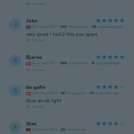
för 2 år sen
John
J
Gick med 2021
·
232
recensioner
·
30
uppladdningar
vary good i had 2 this one spare
för 3 år sen
Bjarne
B
Gick med 2017
·
100
recensioner
·
6
uppladdningar
för 3 år sen
bo galle
B
Gick med 2016
·
43
recensioner
·
21
uppladdningar
Give an ok light
för 3 år sen
Alex
A
Gick med 2019
·
23
recensioner