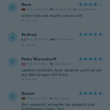
René
R
Gick med 2019
·
32
recensioner
·
3
uppladdningar
schön hell und macht, was es soll
för 3 år sen
Andrzej
A
Gick med 2016
·
236
recensioner
för 3 år sen
Peter Warnsdorff
P
Gick med 2018
·
16
recensioner
Lækkert produkt, lyser akvariet godt op når
jeg ikke bruger det store.
för 3 år sen
Daniel
D
Gick med 2018
·
4
recensioner
Gut verpackt, schneller als gedacht und
funktioniert super. Top