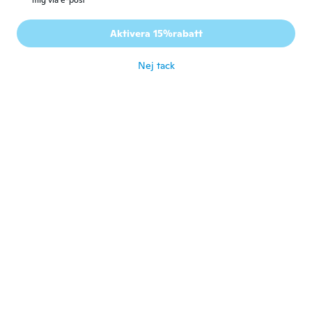
mig via e-post
Anna
A
Gick med 2017
·
16
recensioner
·
1
uppladdningar
Aktivera 15%rabatt
Not much light
för 5 år sen
Nej tack
Holger
H
Gick med 2018
·
21
recensioner
·
4
uppladdningar
för 5 år sen
Ida
I
Gick med 2016
·
24
recensioner
·
6
uppladdningar
för 5 år sen
Giuseppe
G
Gick med 2018
·
1
recensioner
för 5 år sen
ivan
I