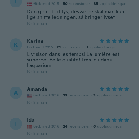
T
Gick med 2015
·
50
recensioner
·
35
uppladdningar
Den gir et flot lys, desværre skal man kun
lige snitte ledningen, så bringer lyset
för 5 år sen
Karine
K
Gick med 2015
·
21
recensioner
·
2
uppladdningar
Livraison dans les temps! La lumière est
superbe! Belle qualité! Très joli dans
l'aquarium!
för 5 år sen
Amanda
A
Gick med 2016
·
23
recensioner
·
3
uppladdningar
för 5 år sen
Ida
I
Gick med 2016
·
24
recensioner
·
6
uppladdningar
för 5 år sen