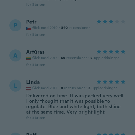
för 3 år sen
Petr
P
Gick med 2019
·
340
recensioner
för 3 år sen
Artūras
A
Gick med 2017
·
69
recensioner
·
2
uppladdningar
för 3 år sen
Linda
L
Gick med 2017
·
8
recensioner
·
3
uppladdningar
Delivered on time. It was packed very well.
I only thought that it was possible to
regulate. Blue and white light, both shine
at the same time. Very bright light.
för 3 år sen