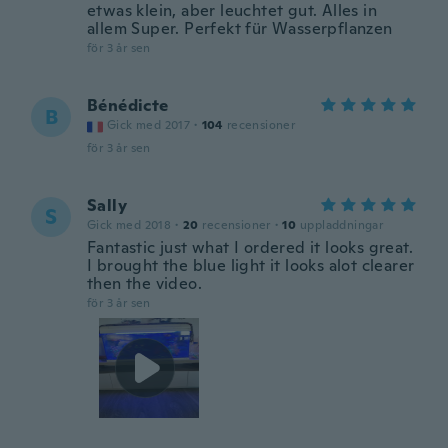
etwas klein, aber leuchtet gut. Alles in
allem Super. Perfekt für Wasserpflanzen
för 3 år sen
Bénédicte
B
Gick med 2017
·
104
recensioner
för 3 år sen
Sally
S
Gick med 2018
·
20
recensioner
·
10
uppladdningar
Fantastic just what I ordered it looks great.
I brought the blue light it looks alot clearer
then the video.
för 3 år sen