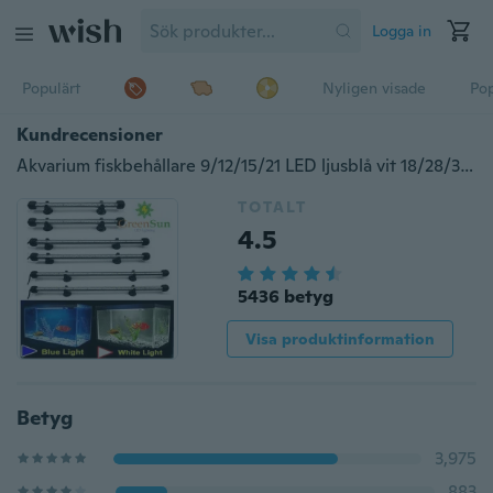
Logga in
Populärt
Nyligen visade
Pop
Kundrecensioner
Akvarium fiskbehållare 9/12/15/21 LED ljusblå vit 18/28/38/48 CM Bar Nedsänkbar vattentät klämlampa Dekor USA UK AU EU Plug
TOTALT
4.5
5436 betyg
Visa produktinformation
Betyg
3,975
883