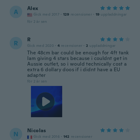
Alex
A
Gick med 2017
·
129
recensioner
·
19
uppladdningar
för 2 år sen
R
R
Gick med 2020
·
4
recensioner
·
2
uppladdningar
The 48cm bar could be enough for 4ft tank
Iam giving 4 stars because i couldnt get in
Aussie outlet, so i would technically cost a
extra 6 dollary doos if i didnt have a EU
adapter
för 2 år sen
Nicolas
N
Gick med 2016
·
142
recensioner