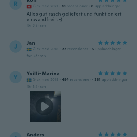
Rolf
R
Gick med 2021
·
18
recensioner
·
6
uppladdningar
Alles gut rasch geliefert und funktioniert
einwandfrei. :-)
för 3 år sen
Jan
J
Gick med 2018
·
27
recensioner
·
5
uppladdningar
för 3 år sen
Yvilli-Marina
Y
Gick med 2018
·
484
recensioner
·
381
uppladdningar
för 3 år sen
Anders