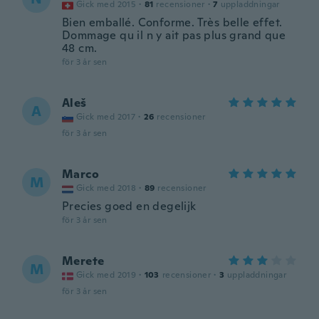
Gick med 2015
·
81
recensioner
·
7
uppladdningar
Bien emballé. Conforme. Très belle effet.
Dommage qu il n y ait pas plus grand que
48 cm.
för 3 år sen
Aleš
A
Gick med 2017
·
26
recensioner
för 3 år sen
Marco
M
Gick med 2018
·
89
recensioner
Precies goed en degelijk
för 3 år sen
Merete
M
Gick med 2019
·
103
recensioner
·
3
uppladdningar
för 3 år sen