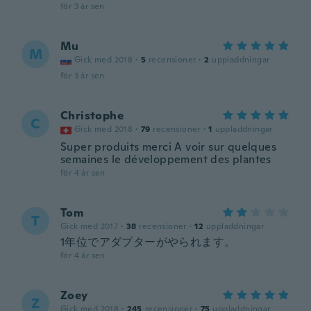
för 3 år sen
Mu
M
Gick med 2018
·
5
recensioner
·
2
uppladdningar
för 3 år sen
Christophe
C
Gick med 2018
·
79
recensioner
·
1
uppladdningar
Super produits merci A voir sur quelques
semaines le développement des plantes
för 4 år sen
Tom
T
Gick med 2017
·
38
recensioner
·
12
uppladdningar
1年位でアダプターがやられます。
för 4 år sen
Zoey
Z
Gick med 2018
·
245
recensioner
·
75
uppladdningar