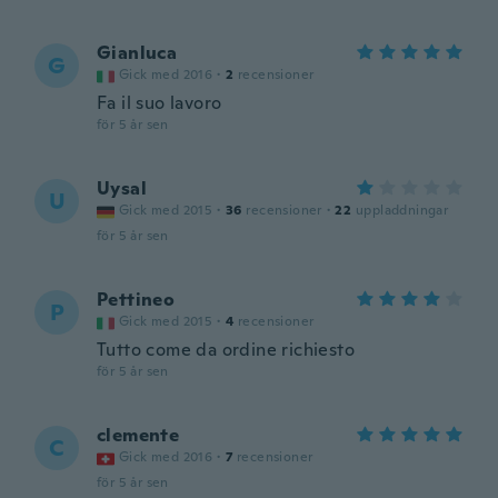
Gianluca
G
Gick med 2016
·
2
recensioner
Fa il suo lavoro
för 5 år sen
Uysal
U
Gick med 2015
·
36
recensioner
·
22
uppladdningar
för 5 år sen
Pettineo
P
Gick med 2015
·
4
recensioner
Tutto come da ordine richiesto
för 5 år sen
clemente
C
Gick med 2016
·
7
recensioner
för 5 år sen