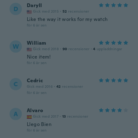
Daryll
D
Gick med 2015
·
52
recensioner
Like the way it works for my watch
för 6 år sen
William
W
Gick med 2018
·
90
recensioner
·
4
uppladdningar
Nice item!
för 6 år sen
Cedric
C
Gick med 2016
·
42
recensioner
för 6 år sen
Alvaro
A
Gick med 2017
·
13
recensioner
Llego Bien
för 6 år sen