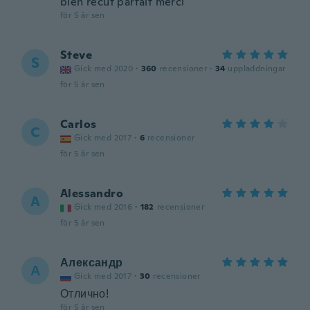
bien recut parfait merci
för 5 år sen
Steve
S
Gick med 2020
·
360
recensioner
·
34
uppladdningar
för 5 år sen
Carlos
C
Gick med 2017
·
6
recensioner
för 5 år sen
Alessandro
A
Gick med 2016
·
182
recensioner
för 5 år sen
Александр
А
Gick med 2017
·
30
recensioner
Отлично!
för 5 år sen