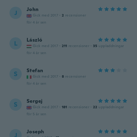
John
J
Gick med 2017
·
2
recensioner
för 4 år sen
László
L
Gick med 2017
·
211
recensioner
·
35
uppladdningar
för 4 år sen
Stefan
S
Gick med 2017
·
8
recensioner
för 4 år sen
Sergej
S
Gick med 2017
·
181
recensioner
·
22
uppladdningar
för 5 år sen
Joseph
J