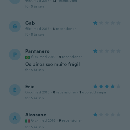
Gick med 2017
·
12
recensioner
för 5 år sen
Gab
G
Gick med 2017
·
3
recensioner
för 5 år sen
Pantanero
P
Gick med 2019
·
4
recensioner
Os pinos são muito frágil
för 5 år sen
Éric
É
Gick med 2015
·
8
recensioner
·
1
uppladdningar
för 5 år sen
Alassane
A
Gick med 2016
·
9
recensioner
för 5 år sen