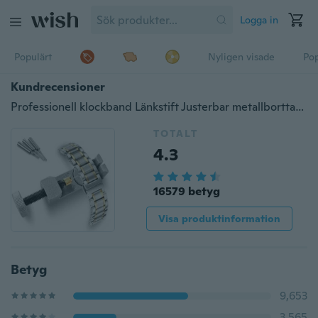
Logga in
Populärt
Nyligen visade
Pop
Kundrecensioner
Professionell klockband Länkstift Justerbar metallborttagare 3 pins reparationsverktyg B3
TOTALT
4.3
16579 betyg
Visa produktinformation
Betyg
9,653
3,565