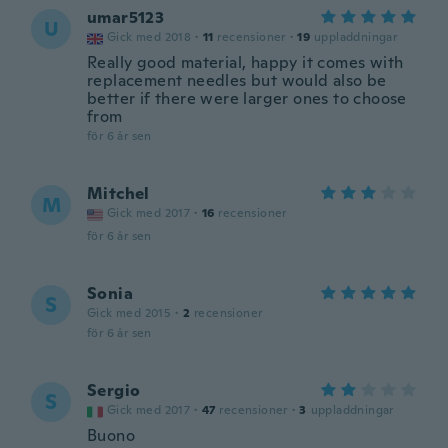
umar5123
U
Gick med 2018
·
11
recensioner
·
19
uppladdningar
Really good material, happy it comes with
replacement needles but would also be
better if there were larger ones to choose
from
för 6 år sen
Mitchel
M
Gick med 2017
·
16
recensioner
för 6 år sen
Sonia
S
Gick med 2015
·
2
recensioner
för 6 år sen
Sergio
S
Gick med 2017
·
47
recensioner
·
3
uppladdningar
Buono