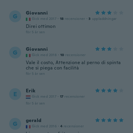
Giovanni
G
Gick med 2017
·
18
recensioner
·
3
uppladdningar
Direi ottimon
för 5 år sen
Giovanni
G
Gick med 2018
·
10
recensioner
Vale il costo, Attenzione al perno di spinta
che si piega con facilità
för 5 år sen
Erik
E
Gick med 2017
·
17
recensioner
för 5 år sen
gerald
G
Gick med 2016
·
4
recensioner