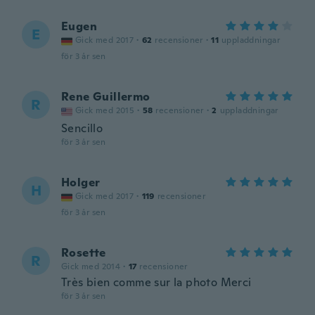
Eugen
E
Gick med 2017
·
62
recensioner
·
11
uppladdningar
för 3 år sen
Rene Guillermo
R
Gick med 2015
·
58
recensioner
·
2
uppladdningar
Sencillo
för 3 år sen
Holger
H
Gick med 2017
·
119
recensioner
för 3 år sen
Rosette
R
Gick med 2014
·
17
recensioner
Très bien comme sur la photo Merci
för 3 år sen