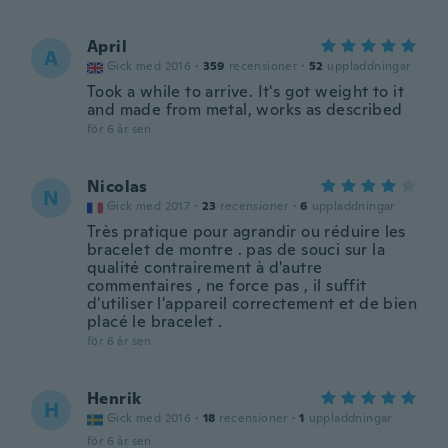
April
A
Gick med 2016
·
359
recensioner
·
52
uppladdningar
Took a while to arrive. It's got weight to it
and made from metal, works as described
för 6 år sen
Nicolas
N
Gick med 2017
·
23
recensioner
·
6
uppladdningar
Très pratique pour agrandir ou réduire les
bracelet de montre . pas de souci sur la
qualité contrairement à d'autre
commentaires , ne force pas , il suffit
d'utiliser l'appareil correctement et de bien
placé le bracelet .
för 6 år sen
Henrik
H
Gick med 2016
·
18
recensioner
·
1
uppladdningar
för 6 år sen