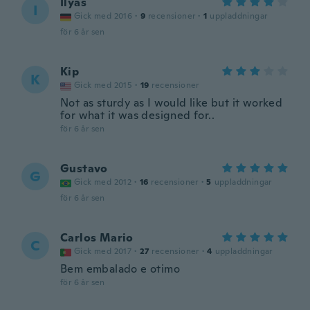
Ilyas
I
Gick med 2016
·
9
recensioner
·
1
uppladdningar
för 6 år sen
Kip
K
Gick med 2015
·
19
recensioner
Not as sturdy as I would like but it worked
for what it was designed for..
för 6 år sen
Gustavo
G
Gick med 2012
·
16
recensioner
·
5
uppladdningar
för 6 år sen
Carlos Mario
C
Gick med 2017
·
27
recensioner
·
4
uppladdningar
Bem embalado e otimo
för 6 år sen