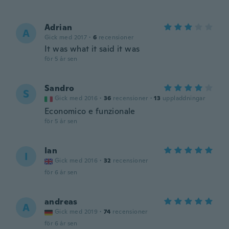
Adrian
A
Gick med 2017
·
6
recensioner
It was what it said it was
för 5 år sen
Sandro
S
Gick med 2016
·
36
recensioner
·
13
uppladdningar
Economico e funzionale
för 5 år sen
Ian
I
Gick med 2016
·
32
recensioner
för 6 år sen
andreas
A
Gick med 2019
·
74
recensioner
för 6 år sen