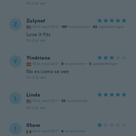
för 8 år sen
Zulynet
Z
Gick med 2015
·
187
recensioner
·
82
uppladdningar
Love it fits
för 8 år sen
Yindriana
Y
Gick med 2017
·
8
recensioner
·
3
uppladdningar
No es como se vee
för 8 år sen
Linda
L
Gick med 2017
·
35
recensioner
för 8 år sen
Ilhem
I
Gick med 2017
·
6
recensioner