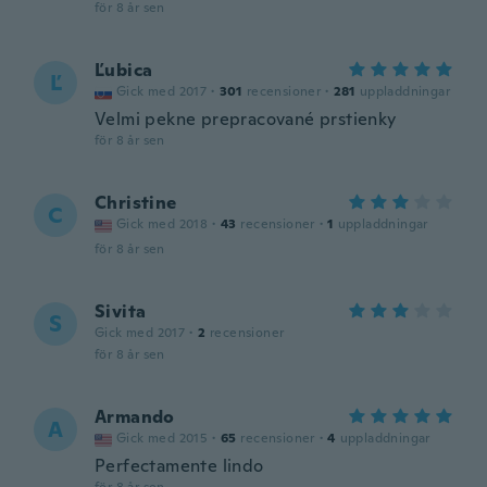
för 8 år sen
Ľubica
Ľ
Gick med 2017
·
301
recensioner
·
281
uppladdningar
Velmi pekne prepracované prstienky
för 8 år sen
Christine
C
Gick med 2018
·
43
recensioner
·
1
uppladdningar
för 8 år sen
Sivita
S
Gick med 2017
·
2
recensioner
för 8 år sen
Armando
A
Gick med 2015
·
65
recensioner
·
4
uppladdningar
Perfectamente lindo