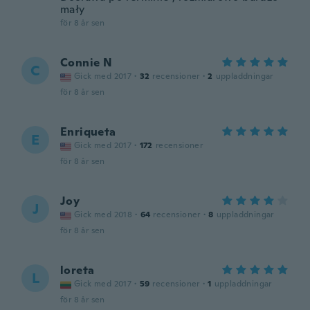
mały
för 8 år sen
Connie N
C
Gick med 2017
·
32
recensioner
·
2
uppladdningar
för 8 år sen
Enriqueta
E
Gick med 2017
·
172
recensioner
för 8 år sen
Joy
J
Gick med 2018
·
64
recensioner
·
8
uppladdningar
för 8 år sen
loreta
L
Gick med 2017
·
59
recensioner
·
1
uppladdningar
för 8 år sen