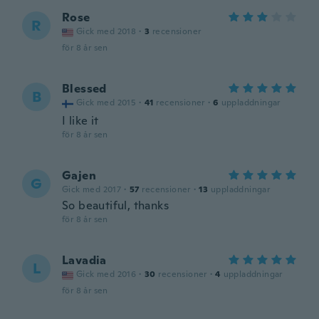
Rose
R
Gick med 2018
·
3
recensioner
för 8 år sen
Blessed
B
Gick med 2015
·
41
recensioner
·
6
uppladdningar
I like it
för 8 år sen
Gajen
G
Gick med 2017
·
57
recensioner
·
13
uppladdningar
So beautiful, thanks
för 8 år sen
Lavadia
L
Gick med 2016
·
30
recensioner
·
4
uppladdningar
för 8 år sen