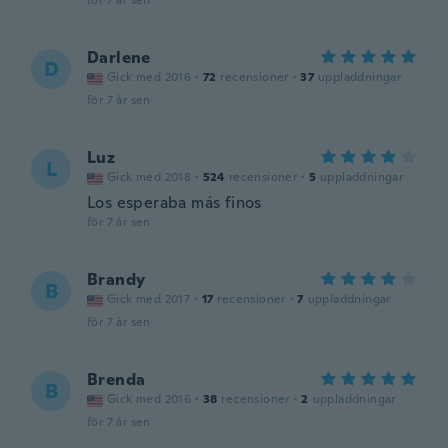
för 7 år sen
Darlene
D
Gick med 2016
·
72
recensioner
·
37
uppladdningar
för 7 år sen
Luz
L
Gick med 2018
·
524
recensioner
·
5
uppladdningar
Los esperaba más finos
för 7 år sen
Brandy
B
Gick med 2017
·
17
recensioner
·
7
uppladdningar
för 7 år sen
Brenda
B
Gick med 2016
·
38
recensioner
·
2
uppladdningar
för 7 år sen