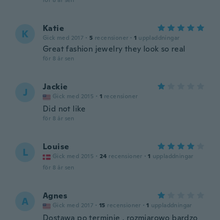
för 8 år sen
Katie
K
Gick med 2017
·
5
recensioner
·
1
uppladdningar
Great fashion jewelry they look so real
för 8 år sen
Jackie
J
Gick med 2015
·
1
recensioner
Did not like
för 8 år sen
Louise
L
Gick med 2015
·
24
recensioner
·
1
uppladdningar
för 8 år sen
Agnes
A
Gick med 2017
·
15
recensioner
·
1
uppladdningar
Dostawa po terminie , rozmiarowo bardzo