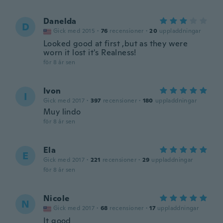
Danelda
D
Gick med 2015
·
76
recensioner
·
20
uppladdningar
Looked good at first ,but as they were
worn it lost it's Realness!
för 8 år sen
Ivon
I
Gick med 2017
·
397
recensioner
·
180
uppladdningar
Muy lindo
för 8 år sen
Ela
E
Gick med 2017
·
221
recensioner
·
29
uppladdningar
för 8 år sen
Nicole
N
Gick med 2017
·
68
recensioner
·
17
uppladdningar
It good