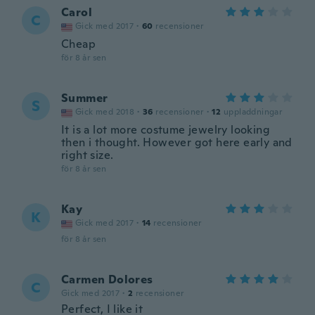
Carol
C
Gick med 2017
·
60
recensioner
Cheap
för 8 år sen
Summer
S
Gick med 2018
·
36
recensioner
·
12
uppladdningar
It is a lot more costume jewelry looking
then i thought. However got here early and
right size.
för 8 år sen
Kay
K
Gick med 2017
·
14
recensioner
för 8 år sen
Carmen Dolores
C
Gick med 2017
·
2
recensioner
Perfect, I like it