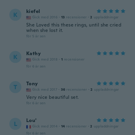
kiefel
K
Gick med 2016
·
13
recensioner
·
2
uppladdningar
She Loved this these rings, until she cried
when she lost it.
för 5 år sen
Kathy
K
Gick med 2018
·
1
recensioner
för 6 år sen
Tony
T
Gick med 2017
·
36
recensioner
·
2
uppladdningar
Very nice beautiful set.
för 6 år sen
Lou'
L
Gick med 2014
·
14
recensioner
·
2
uppladdningar
för 6 år sen