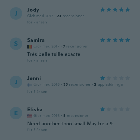
Jody
J
Gick med 2017
·
23
recensioner
för 7 år sen
Samira
S
Gick med 2017
·
7
recensioner
Très belle taille exacte
för 7 år sen
Jenni
J
Gick med 2016
·
35
recensioner
·
2
uppladdningar
för 8 år sen
Elisha
E
Gick med 2016
·
5
recensioner
Need another tooo small May be a 9
för 8 år sen