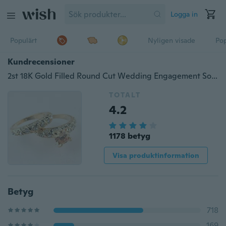
Logga in
Populärt
Nyligen visade
Pop
Kundrecensioner
2st 18K Gold Filled Round Cut Wedding Engagement Solid Ring 3 Storlek
TOTALT
4.2
1178 betyg
Visa produktinformation
Betyg
718
169