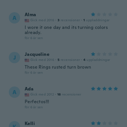
Alma
A
Gick med 2016
·
3
recensioner
·
1
uppladdningar
I wore it one day and its turning colors
already.
för 6 år sen
Jacqueline
J
Gick med 2016
·
5
recensioner
·
4
uppladdningar
These Rings rusted turn brown
för 6 år sen
Ada
A
Gick med 2012
·
16
recensioner
Perfectos!!!
för 6 år sen
Kelli
K