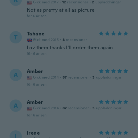
Gick med 2017
·
12
recensioner
·
2
uppladdningar
Not as pretty at all as picture
för 6 år sen
Tahane
T
Gick med 2015
·
8
recensioner
Lov them thanks I'll order them again
för 6 år sen
Amber
A
Gick med 2014
·
87
recensioner
·
3
uppladdningar
för 6 år sen
Amber
A
Gick med 2014
·
87
recensioner
·
3
uppladdningar
för 6 år sen
Irene
I