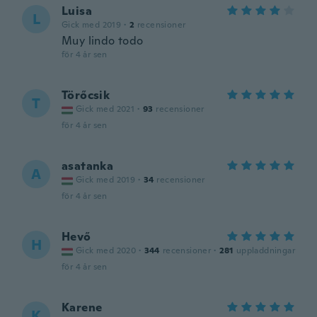
Luisa
L
Gick med 2019
·
2
recensioner
Muy lindo todo
för 4 år sen
Törőcsik
T
Gick med 2021
·
93
recensioner
för 4 år sen
asatanka
A
Gick med 2019
·
34
recensioner
för 4 år sen
Hevő
H
Gick med 2020
·
344
recensioner
·
281
uppladdningar
för 4 år sen
Karene
K