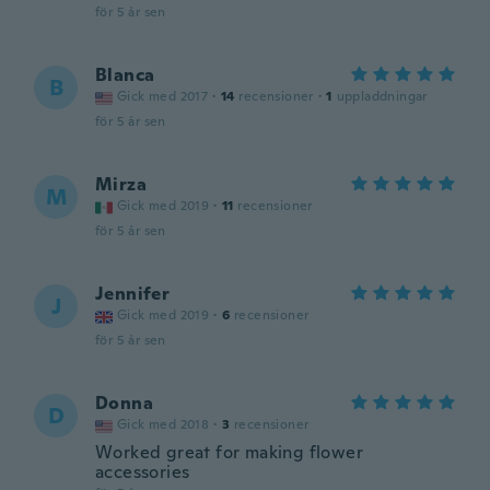
för 5 år sen
Blanca
B
Gick med 2017
·
14
recensioner
·
1
uppladdningar
för 5 år sen
Mirza
M
Gick med 2019
·
11
recensioner
för 5 år sen
Jennifer
J
Gick med 2019
·
6
recensioner
för 5 år sen
Donna
D
Gick med 2018
·
3
recensioner
Worked great for making flower
accessories