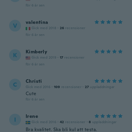
för 6 år sen
valentina
V
Gick med 2018
·
26
recensioner
för 6 år sen
Kimberly
K
Gick med 2019
·
17
recensioner
för 6 år sen
Christi
C
Gick med 2016
·
109
recensioner
·
27
uppladdningar
Cute
för 6 år sen
Irene
I
Gick med 2016
·
42
recensioner
·
8
uppladdningar
Bra kvalitet. Ska bli kul att testa.