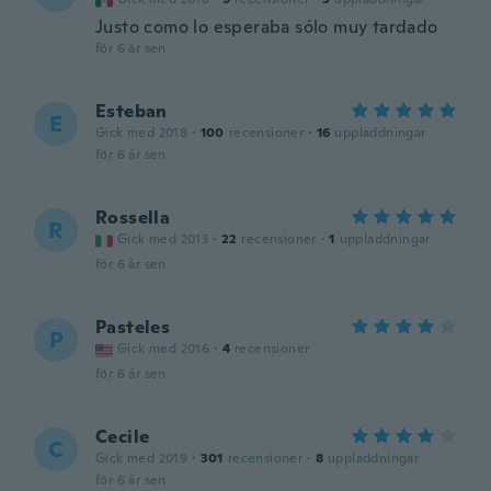
Justo como lo esperaba sólo muy tardado
för 6 år sen
Esteban
E
Gick med 2018
·
100
recensioner
·
16
uppladdningar
för 6 år sen
Rossella
R
Gick med 2013
·
22
recensioner
·
1
uppladdningar
för 6 år sen
Pasteles
P
Gick med 2016
·
4
recensioner
för 6 år sen
Cecile
C
Gick med 2019
·
301
recensioner
·
8
uppladdningar
för 6 år sen