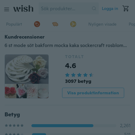
Logga in
Populärt
Nyligen visade
Pop
Kundrecensioner
6 st mode söt bakform mocka kaka sockercraft rosblomma cookie mögel gummi klistra verktyg
TOTALT
4.6
3097 betyg
Visa produktinformation
Betyg
2,261
511