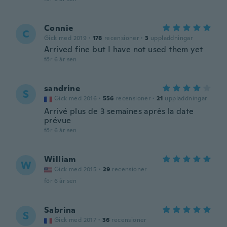
Connie
C
Gick med 2019
·
178
recensioner
·
3
uppladdningar
Arrived fine but I have not used them yet
för 6 år sen
sandrine
S
Gick med 2016
·
556
recensioner
·
21
uppladdningar
Arrivé plus de 3 semaines après la date
prévue
för 6 år sen
William
W
Gick med 2015
·
29
recensioner
för 6 år sen
Sabrina
S
Gick med 2017
·
36
recensioner