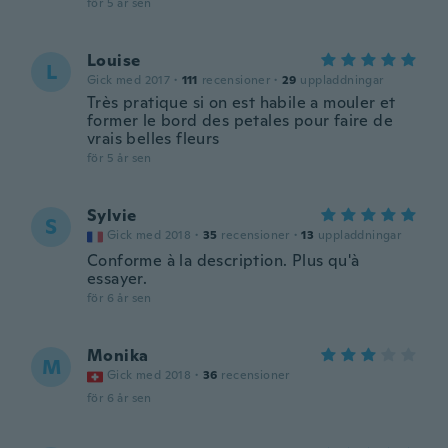
för 5 år sen
Louise
L
Gick med 2017
·
111
recensioner
·
29
uppladdningar
Très pratique si on est habile a mouler et
former le bord des petales pour faire de
vrais belles fleurs
för 5 år sen
Sylvie
S
Gick med 2018
·
35
recensioner
·
13
uppladdningar
Conforme à la description. Plus qu'à
essayer.
för 6 år sen
Monika
M
Gick med 2018
·
36
recensioner
för 6 år sen