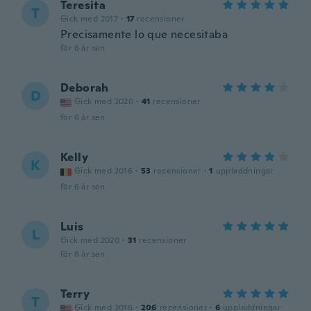
Teresita
T
Gick med 2017
·
17
recensioner
Precisamente lo que necesitaba
för 6 år sen
Deborah
D
Gick med 2020
·
41
recensioner
för 6 år sen
Kelly
K
Gick med 2016
·
53
recensioner
·
1
uppladdningar
för 6 år sen
Luis
L
Gick med 2020
·
31
recensioner
för 6 år sen
Terry
T
Gick med 2016
·
206
recensioner
·
6
uppladdningar