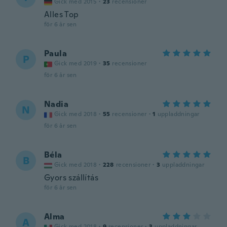
Gick med 2015
·
23
recensioner
Alles Top
för 6 år sen
Paula
P
Gick med 2019
·
35
recensioner
för 6 år sen
Nadia
N
Gick med 2018
·
55
recensioner
·
1
uppladdningar
för 6 år sen
Béla
B
Gick med 2018
·
228
recensioner
·
3
uppladdningar
Gyors szállítás
för 6 år sen
Alma
A
Gick med 2018
·
9
recensioner
·
3
uppladdningar