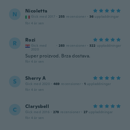
Nicoletta
N
Gick med 2017
·
255
recensioner
·
36
uppladdningar
för 4 år sen
Rozi
R
Gick med
·
283
recensioner
·
322
uppladdningar
2020
Super proizvod. Brza dostava.
för 4 år sen
Sherry A
S
Gick med 2020
·
469
recensioner
·
1
uppladdningar
för 4 år sen
Clarysbell
C
Gick med 2016
·
278
recensioner
·
27
uppladdningar
för 4 år sen