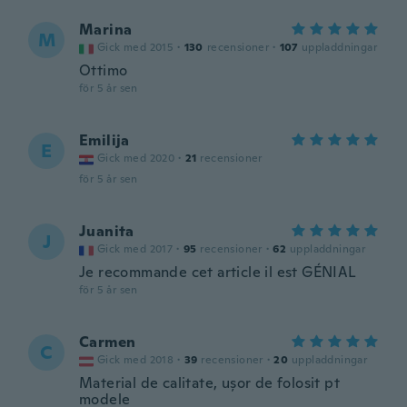
Marina
M
Gick med 2015
·
130
recensioner
·
107
uppladdningar
Ottimo
för 5 år sen
Emilija
E
Gick med 2020
·
21
recensioner
för 5 år sen
Juanita
J
Gick med 2017
·
95
recensioner
·
62
uppladdningar
Je recommande cet article il est GÉNIAL
för 5 år sen
Carmen
C
Gick med 2018
·
39
recensioner
·
20
uppladdningar
Material de calitate, ușor de folosit pt
modele