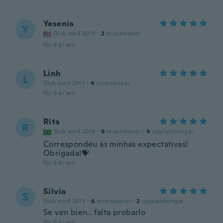
Yesenia
Y
Gick med 2019
·
2
recensioner
för 6 år sen
Linh
L
Gick med 2017
·
4
recensioner
för 6 år sen
Rita
R
Gick med 2018
·
9
recensioner
·
4
uppladdningar
Correspondeu às minhas expectativas!
Obrigada!💝
för 6 år sen
Silvia
S
Gick med 2015
·
6
recensioner
·
2
uppladdningar
Se ven bien.. falta probarlo
för 6 år sen