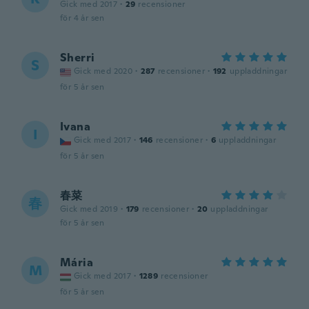
Gick med 2017
·
29
recensioner
för 4 år sen
Sherri
S
Gick med 2020
·
287
recensioner
·
192
uppladdningar
för 5 år sen
Ivana
I
Gick med 2017
·
146
recensioner
·
6
uppladdningar
för 5 år sen
春菜
春
Gick med 2019
·
179
recensioner
·
20
uppladdningar
för 5 år sen
Mária
M
Gick med 2017
·
1289
recensioner
för 5 år sen