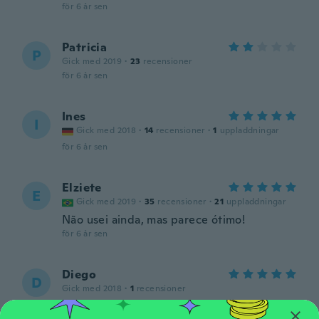
för 6 år sen
Patricia
P
Gick med 2019
·
23
recensioner
för 6 år sen
Ines
I
Gick med 2018
·
14
recensioner
·
1
uppladdningar
för 6 år sen
Elziete
E
Gick med 2019
·
35
recensioner
·
21
uppladdningar
Não usei ainda, mas parece ótimo!
för 6 år sen
Diego
D
Gick med 2018
·
1
recensioner
EXCELENTE
för 6 år sen