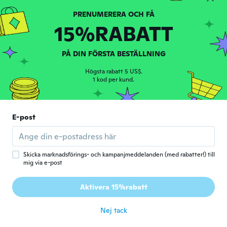
15%RABATT
Alberto António Ferreira
A
Gick med 2019
·
82
recensioner
·
8
uppladdningar
för 6 år sen
PÅ DIN FÖRSTA BESTÄLLNING
Högsta rabatt 5 US$.
1 kod per kund.
E-post
Miranda
M
Gick med 2016
·
21
recensioner
för 6 år sen
Skicka marknadsförings- och kampanjmeddelanden (med rabatter!) till
mig via e-post
Ghilena
G
Aktivera 15%rabatt
Gick med 2016
·
1
recensioner
för 6 år sen
Nej tack