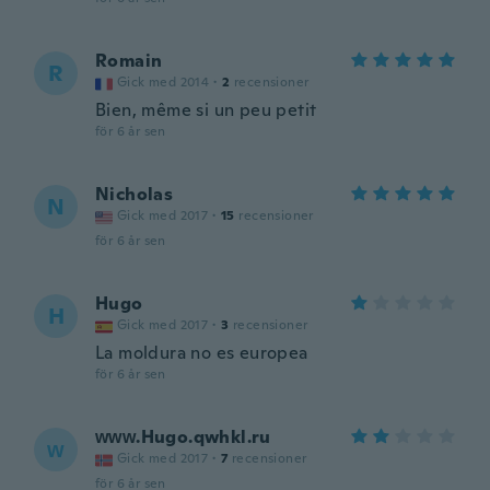
Romain
R
Gick med 2014
·
2
recensioner
Bien, même si un peu petit
för 6 år sen
Nicholas
N
Gick med 2017
·
15
recensioner
för 6 år sen
Hugo
H
Gick med 2017
·
3
recensioner
La moldura no es europea
för 6 år sen
ᴡᴡᴡ.Hugo.qwhkl.ru
ᴡ
Gick med 2017
·
7
recensioner
för 6 år sen