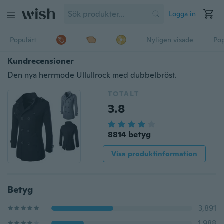
Logga in
Populärt
Nyligen visade
Pop
Kundrecensioner
Den nya herrmode Ullullrock med dubbelbröst.
TOTALT
3.8
8814 betyg
Visa produktinformation
Betyg
3,891
1,988