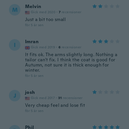
Melvin
M
Gick med 2020
·
7
recensioner
Just a bit too small
för 5 år sen
Imran
I
Gick med 2019
·
6
recensioner
It fits ok. The arms slightly long. Nothing a
tailor can't fix. I think the coat is good for
Autumn, not sure it is thick enough for
winter.
för 5 år sen
josh
J
Gick med 2017
·
31
recensioner
Very cheap feel and lose fit
för 5 år sen
Phil