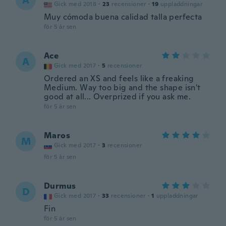
A
Gick med 2018
·
23
recensioner
·
19
uppladdningar
Muy cómoda buena calidad talla perfecta
för 5 år sen
Ace
A
Gick med 2017
·
5
recensioner
Ordered an XS and feels like a freaking
Medium. Way too big and the shape isn't
good at all... Overprized if you ask me.
för 5 år sen
Maros
M
Gick med 2017
·
3
recensioner
för 5 år sen
Durmus
D
Gick med 2017
·
33
recensioner
·
1
uppladdningar
Fin
för 5 år sen