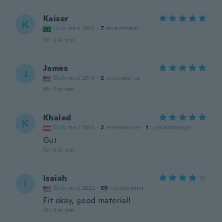
Kaiser
K
Gick med 2016
·
7
recensioner
för 2 år sen
James
J
Gick med 2016
·
2
recensioner
för 2 år sen
Khaled
K
Gick med 2016
·
2
recensioner
·
1
uppladdningar
Gut
för 3 år sen
Isaiah
I
Gick med 2022
·
30
recensioner
Fit okay, good material!
för 3 år sen