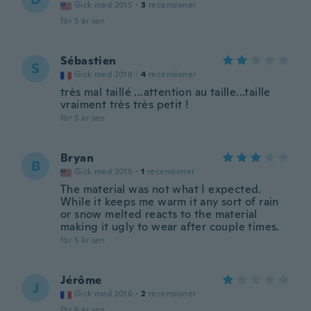
Gick med 2015
·
3
recensioner
för 5 år sen
Sébastien
S
Gick med 2018
·
4
recensioner
très mal taillé ...attention au taille...taille
vraiment très très petit !
för 5 år sen
Bryan
B
Gick med 2015
·
1
recensioner
The material was not what I expected.
While it keeps me warm it any sort of rain
or snow melted reacts to the material
making it ugly to wear after couple times.
för 5 år sen
Jérôme
J
Gick med 2016
·
2
recensioner
för 6 år sen