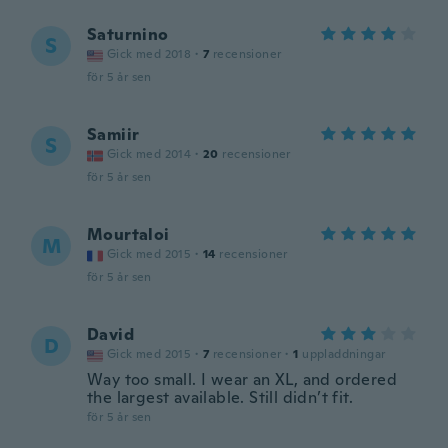
Saturnino
S
Gick med 2018
·
7
recensioner
för 5 år sen
Samiir
S
Gick med 2014
·
20
recensioner
för 5 år sen
Mourtaloi
M
Gick med 2015
·
14
recensioner
för 5 år sen
David
D
Gick med 2015
·
7
recensioner
·
1
uppladdningar
Way too small. I wear an XL, and ordered
the largest available. Still didn’t fit.
för 5 år sen