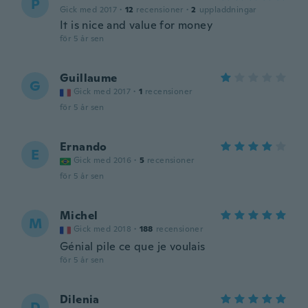
P
Gick med 2017
·
12
recensioner
·
2
uppladdningar
It is nice and value for money
för 5 år sen
Guillaume
G
Gick med 2017
·
1
recensioner
för 5 år sen
Ernando
E
Gick med 2016
·
5
recensioner
för 5 år sen
Michel
M
Gick med 2018
·
188
recensioner
Génial pile ce que je voulais
för 5 år sen
Dilenia
D