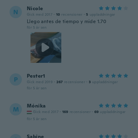
Nicole
N
Gick med 2017
·
10
recensioner
·
5
uppladdningar
Llego antes de tiempo y mide 1.70
för 5 år sen
Pester1
P
Gick med 2019
·
267
recensioner
·
3
uppladdningar
för 5 år sen
Mónika
M
Gick med 2017
·
169
recensioner
·
69
uppladdningar
för 5 år sen
Sabine