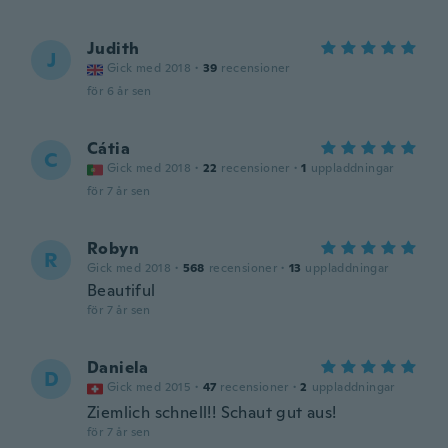
Judith
J
Gick med 2018
·
39
recensioner
för 6 år sen
Cátia
C
Gick med 2018
·
22
recensioner
·
1
uppladdningar
för 7 år sen
Robyn
R
Gick med 2018
·
568
recensioner
·
13
uppladdningar
Beautiful
för 7 år sen
Daniela
D
Gick med 2015
·
47
recensioner
·
2
uppladdningar
Ziemlich schnell!! Schaut gut aus!
för 7 år sen