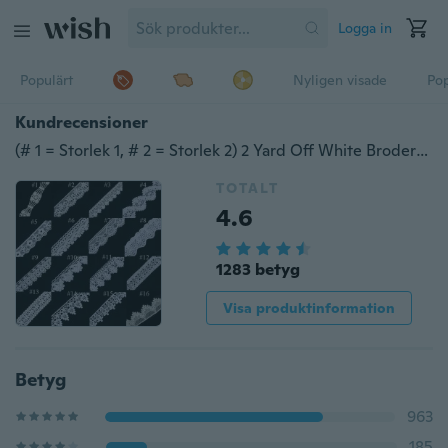
Logga in
Populärt
Nyligen visade
Pop
Kundrecensioner
(# 1 = Storlek 1, # 2 = Storlek 2) 2 Yard Off White Broderade Spetsar Trimband Syapplikationer
TOTALT
4.6
1283 betyg
Visa produktinformation
Betyg
963
185