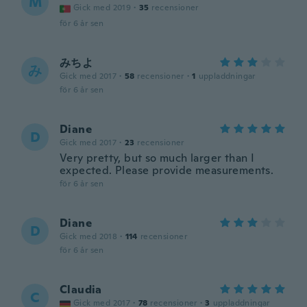
M
Gick med 2019
·
35
recensioner
för 6 år sen
みちよ
み
Gick med 2017
·
58
recensioner
·
1
uppladdningar
för 6 år sen
Diane
D
Gick med 2017
·
23
recensioner
Very pretty, but so much larger than I
expected. Please provide measurements.
för 6 år sen
Diane
D
Gick med 2018
·
114
recensioner
för 6 år sen
Claudia
C
Gick med 2017
·
78
recensioner
·
3
uppladdningar