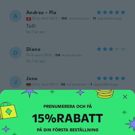
Andrea - Pia
A
Gick med 2015
·
130
recensioner
·
11
uppladdningar
Toll!
för 7 år sen
Diane
D
Gick med 2018
·
114
recensioner
för 7 år sen
Jana
J
Gick med 2017
·
38
recensioner
·
1
uppladdningar
för 7 år sen
美恵
美
15%RABATT
Gick med 2019
·
192
recensioner
för 7 år sen
PÅ DIN FÖRSTA BESTÄLLNING