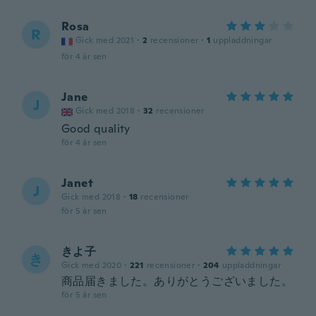
Rosa
R
Gick med 2021
·
2
recensioner
·
1
uppladdningar
för 4 år sen
Jane
J
Gick med 2018
·
32
recensioner
Good quality
för 4 år sen
Janet
J
Gick med 2018
·
18
recensioner
för 5 år sen
きよ子
き
Gick med 2020
·
221
recensioner
·
204
uppladdningar
商品届きました。ありがとうございました。
för 5 år sen