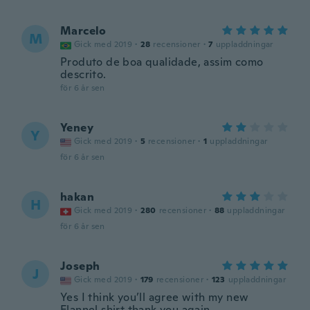
Marcelo
M
Gick med 2019
·
28
recensioner
·
7
uppladdningar
Produto de boa qualidade, assim como
descrito.
för 6 år sen
Yeney
Y
Gick med 2019
·
5
recensioner
·
1
uppladdningar
för 6 år sen
hakan
H
Gick med 2019
·
280
recensioner
·
88
uppladdningar
för 6 år sen
Joseph
J
Gick med 2019
·
179
recensioner
·
123
uppladdningar
Yes I think you’ll agree with my new
Flannel shirt thank you again