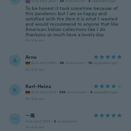
Gick med 2020
·
24
recensioner
·
3
uppladdningar
To be honest it took sometime because of
this pandemic but I am so happy and
satisfied with the item it is what I wanted
and would recommend to anyone that like
American Indian collections like I do
thankyou so much have a lovely day
för 6 år sen
Arne
A
Gick med 2020
·
38
recensioner
·
10
uppladdningar
för 6 år sen
Karl-Heinz
K
Gick med 2016
·
543
recensioner
·
4
uppladdningar
för 6 år sen
一篤
一
Gick med 2020
·
3
recensioner
för 6 år sen