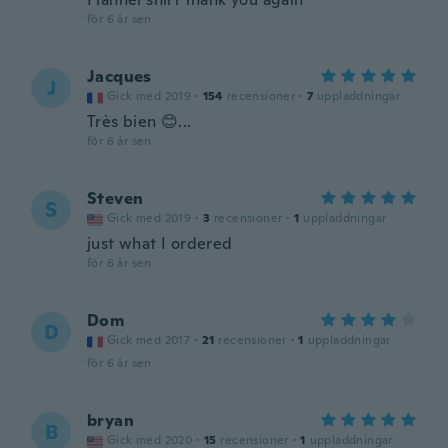
för 6 år sen
Jacques
J
Gick med 2019
·
154
recensioner
·
7
uppladdningar
Très bien 😊...
för 6 år sen
Steven
S
Gick med 2019
·
3
recensioner
·
1
uppladdningar
just what I ordered
för 6 år sen
Dom
D
Gick med 2017
·
21
recensioner
·
1
uppladdningar
för 6 år sen
bryan
B
Gick med 2020
·
15
recensioner
·
1
uppladdningar