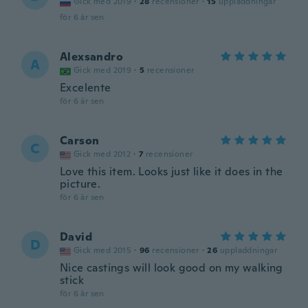
Gick med 2019
·
28
recensioner
·
15
uppladdningar
för 6 år sen
Alexsandro
A
Gick med 2019
·
5
recensioner
Excelente
för 6 år sen
Carson
C
Gick med 2012
·
7
recensioner
Love this item. Looks just like it does in the
picture.
för 6 år sen
David
D
Gick med 2015
·
96
recensioner
·
26
uppladdningar
Nice castings will look good on my walking
stick
för 6 år sen