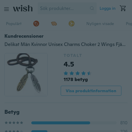
Logga in
Populärt
Nyligen visade
Pop
Kundrecensioner
Delikat Män Kvinnor Unisex Charms Choker 2 Wings Fjäderhänge Läderhalsband
TOTALT
4.5
1178 betyg
Visa produktinformation
Betyg
810
226