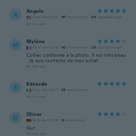
Angela
A
Gick med 2016
·
97
recensioner
·
20
uppladdningar
för 6 år sen
Mylène
M
Gick med 2018
·
42
recensioner
·
23
uppladdningar
Collier conforme à la photo. Il est très beau
. Je suis contente de mon achat
för 6 år sen
Edoardo
E
Gick med 2017
·
25
recensioner
för 6 år sen
Oliver
O
Gick med 2018
·
9
recensioner
Gut
för 6 år sen