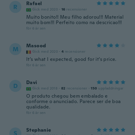
Rafael
R
Gick med 2020
·
16
recensioner
Muito bonito!! Meu filho adorou!!! Material
muito bom!!! Perfeito como na descricao!!!
för 6 år sen
Masood
M
Gick med 2020
·
4
recensioner
It’s what I expected, good for it’s price.
för 6 år sen
Davi
D
Gick med 2018
·
82
recensioner
·
150
uppladdningar
O produto chegou bem embalado e
conforme o anunciado. Parece ser de boa
qualidade.
för 6 år sen
Stephanie
S