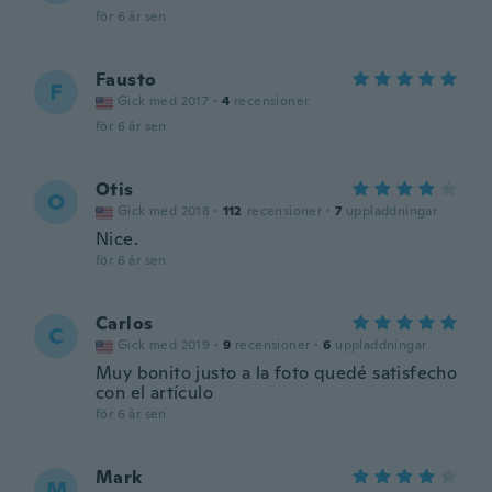
för 6 år sen
Fausto
F
Gick med 2017
·
4
recensioner
för 6 år sen
Otis
O
Gick med 2018
·
112
recensioner
·
7
uppladdningar
Nice.
för 6 år sen
Carlos
C
Gick med 2019
·
9
recensioner
·
6
uppladdningar
Muy bonito justo a la foto quedé satisfecho
con el artículo
för 6 år sen
Mark
M