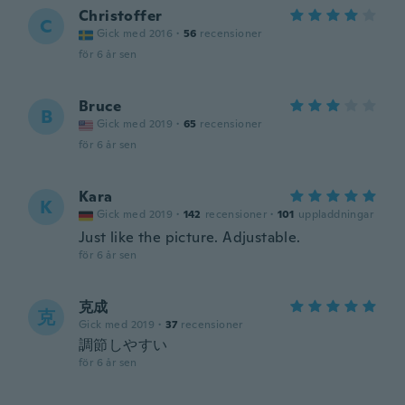
Christoffer
C
Gick med 2016
·
56
recensioner
för 6 år sen
Bruce
B
Gick med 2019
·
65
recensioner
för 6 år sen
Kara
K
Gick med 2019
·
142
recensioner
·
101
uppladdningar
Just like the picture. Adjustable.
för 6 år sen
克成
克
Gick med 2019
·
37
recensioner
調節しやすい
för 6 år sen