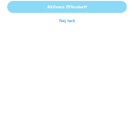
Cheryl
C
Aktivera 15%rabatt
Gick med 2015
·
7
recensioner
för 6 år sen
Nej tack
Komalsai
K
Gick med 2018
·
7
recensioner
Good one
för 6 år sen
Bryan
B
Gick med 2017
·
12
recensioner
för 6 år sen
Jonathan
J
Gick med 2019
·
4
recensioner
för 6 år sen
Louisa
L