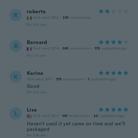
roberta
R
Gick med 2016
·
210
recensioner
för 2 år sen
Bernard
B
Gick med 2014
·
391
recensioner
·
173
uppladdningar
för 2 år sen
Karine
K
Gick med 2017
·
175
recensioner
·
1
uppladdningar
Good
för 2 år sen
Lisa
L
Gick med 2017
·
141
recensioner
·
23
uppladdningar
Haven't used it yet came on time and we'll
packaged
för 3 år sen