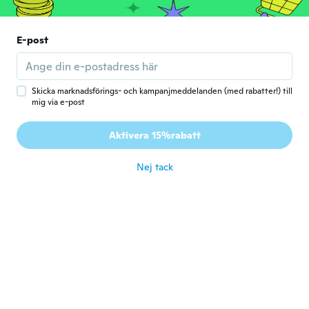
E-post
Giorgos
G
Gick med 2016
·
2
recensioner
för 6 år sen
Skicka marknadsförings- och kampanjmeddelanden (med rabatter!) till
mig via e-post
Morshadul
M
Aktivera 15%rabatt
Gick med 2015
·
43
recensioner
·
19
uppladdningar
Cheap/ fancy
Nej tack
för 6 år sen
Delphine
D
Gick med 2018
·
100
recensioner
·
1
uppladdningar
för 6 år sen
Aureline
A
Gick med 2019
·
51
recensioner
Pas encore utilisé