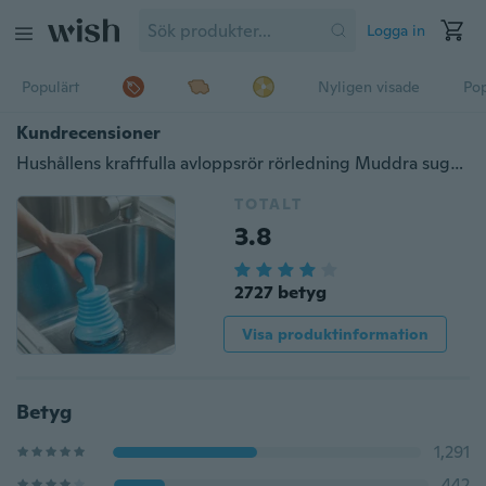
Logga in
Populärt
Nyligen visade
Pop
Kundrecensioner
Hushållens kraftfulla avloppsrör rörledning Muddra sugkopp Toalettkolvar
TOTALT
3.8
2727 betyg
Visa produktinformation
Betyg
1,291
442