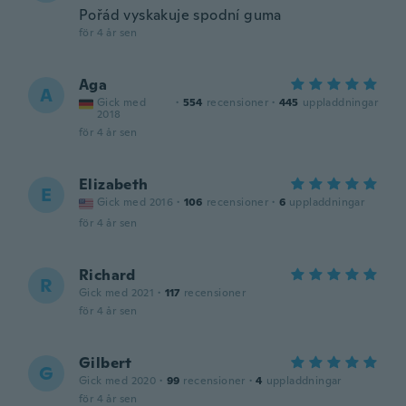
Pořád vyskakuje spodní guma
för 4 år sen
Aga
A
Gick med
·
554
recensioner
·
445
uppladdningar
2018
för 4 år sen
Elizabeth
E
Gick med 2016
·
106
recensioner
·
6
uppladdningar
för 4 år sen
Richard
R
Gick med 2021
·
117
recensioner
för 4 år sen
Gilbert
G
Gick med 2020
·
99
recensioner
·
4
uppladdningar
för 4 år sen