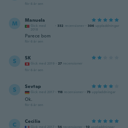
för 6 år sen
Manuela
M
Gick med
·
332
recensioner
·
306
uppladdningar
2018
Parece bom
för 6 år sen
SK
S
Gick med 2019
·
27
recensioner
för 6 år sen
Sevtap
S
Gick med 2017
·
118
recensioner
·
73
uppladdningar
Ok.
för 6 år sen
Cecilia
C
Gick med 2017
·
54
recensioner
·
10
uppladdningar