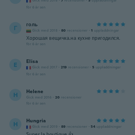
Gick med 2018
·
7
recensioner
·
5
uppladdningar
för 6 år sen
голь
Г
Gick med 2018
·
80
recensioner
·
1
uppladdningar
Хорошая вещичка.на кухне пригодился.
för 6 år sen
Elisa
E
Gick med 2017
·
219
recensioner
·
5
uppladdningar
för 6 år sen
Helene
H
Gick med 2016
·
20
recensioner
för 6 år sen
Hungria
H
Gick med 2019
·
89
recensioner
·
54
uppladdningar
Super la boutique 👍