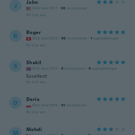
John
J
Gick med 2017
·
30
recensioner
för 5 år sen
Roger
R
Gick med 2015
·
58
recensioner
·
1
uppladdningar
för 5 år sen
Shakil
S
Gick med 2015
·
8
recensioner
·
6
uppladdningar
Excellent
för 6 år sen
Daria
D
Gick med 2018
·
51
recensioner
för 6 år sen
Mehdi
M