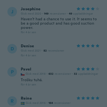
Josephine
J
Gick med 2020
·
149
recensioner
·
49
uppladdningar
Haven't had a chance to use it. It seems to
be a good product and has good suction
power.
för 4 år sen
Denise
D
Gick med 2021
·
82
recensioner
för 4 år sen
Pavel
P
Gick med 2018
·
632
recensioner
·
32
uppladdningar
Trošku tuhá.
för 4 år sen
Reine
R
Gick med 2016
·
164
recensioner