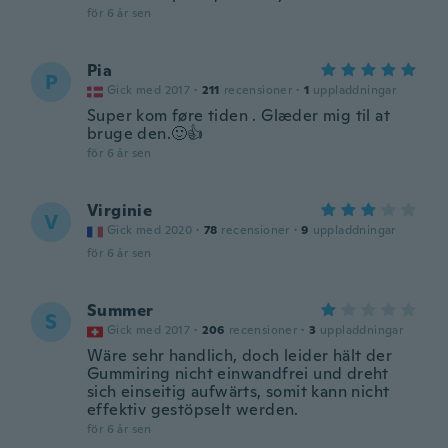
för 6 år sen
Pia
P
Gick med 2017
·
211
recensioner
·
1
uppladdningar
Super kom føre tiden . Glæder mig til at
bruge den.🙂👍
för 6 år sen
Virginie
V
Gick med 2020
·
78
recensioner
·
9
uppladdningar
för 6 år sen
Summer
S
Gick med 2017
·
206
recensioner
·
3
uppladdningar
Wäre sehr handlich, doch leider hält der
Gummiring nicht einwandfrei und dreht
sich einseitig aufwärts, somit kann nicht
effektiv gestöpselt werden.
för 6 år sen