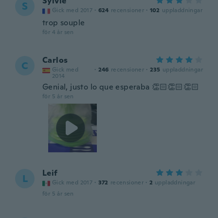
Sylvie
S
Gick med 2017
·
624
recensioner
·
102
uppladdningar
trop souple
för 4 år sen
Carlos
C
Gick med
·
246
recensioner
·
235
uppladdningar
2014
Genial, justo lo que esperaba 👏🏻👏🏻👏🏻
för 5 år sen
Leif
L
Gick med 2017
·
372
recensioner
·
2
uppladdningar
för 5 år sen