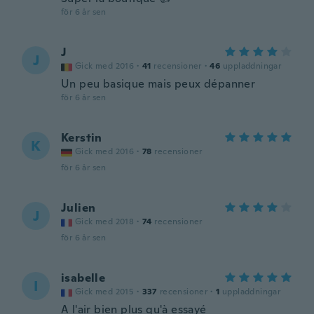
för 6 år sen
J
J
Gick med 2016
·
41
recensioner
·
46
uppladdningar
Un peu basique mais peux dépanner
för 6 år sen
Kerstin
K
Gick med 2016
·
78
recensioner
för 6 år sen
Julien
J
Gick med 2018
·
74
recensioner
för 6 år sen
isabelle
I
Gick med 2015
·
337
recensioner
·
1
uppladdningar
A l'air bien plus qu'à essayé