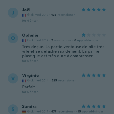
Joël
J
Gick med 2017
·
128
recensioner
för 6 år sen
Ophelie
O
Gick med 2017
·
7
recensioner
·
6
uppladdningar
Très déçue. La partie ventouse de plie très
vite et se détache rapidement. La partie
plastique est très dure à compresser
för 6 år sen
Virginie
V
Gick med 2014
·
525
recensioner
Parfait
för 6 år sen
Sandra
S
Gick med 2017
·
477
recensioner
·
15
uppladdningar