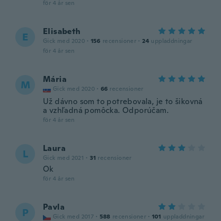
för 4 år sen
Elisabeth
E
Gick med 2020
·
156
recensioner
·
24
uppladdningar
för 4 år sen
Mária
M
Gick med 2020
·
66
recensioner
Už dávno som to potrebovala, je to šikovná
a vzhľadná pomôcka. Odporúčam.
för 4 år sen
Laura
L
Gick med 2021
·
31
recensioner
Ok
för 4 år sen
Pavla
P
Gick med 2017
·
588
recensioner
·
101
uppladdningar