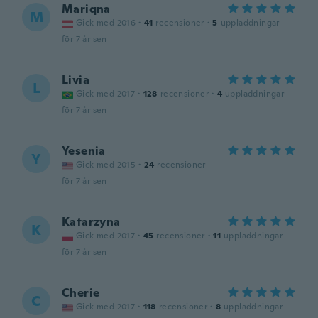
Mariqna
M
Gick med 2016
·
41
recensioner
·
5
uppladdningar
för 7 år sen
Livia
L
Gick med 2017
·
128
recensioner
·
4
uppladdningar
för 7 år sen
Yesenia
Y
Gick med 2015
·
24
recensioner
för 7 år sen
Katarzyna
K
Gick med 2017
·
45
recensioner
·
11
uppladdningar
för 7 år sen
Cherie
C
Gick med 2017
·
118
recensioner
·
8
uppladdningar