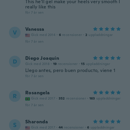
This he'll gel make your heels very smooth I
really like this
för 7 år sen
Vanessa
V
Gick med 2014
·
6
recensioner
·
2
uppladdningar
för 7 år sen
Diego Joaquín
D
Gick med 2018
·
19
recensioner
·
15
uppladdningar
Llego antes, pero buen producto, viene 1
för 7 år sen
Rosangela
R
Gick med 2017
·
352
recensioner
·
163
uppladdningar
för 7 år sen
Sharonda
S
Gick med 2017
·
44
recensioner
·
6
uppladdningar