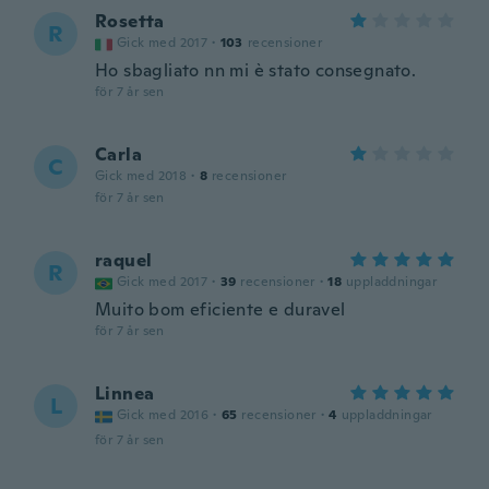
Rosetta
R
Gick med 2017
·
103
recensioner
Ho sbagliato nn mi è stato consegnato.
för 7 år sen
Carla
C
Gick med 2018
·
8
recensioner
för 7 år sen
raquel
R
Gick med 2017
·
39
recensioner
·
18
uppladdningar
Muito bom eficiente e duravel
för 7 år sen
Linnea
L
Gick med 2016
·
65
recensioner
·
4
uppladdningar
för 7 år sen