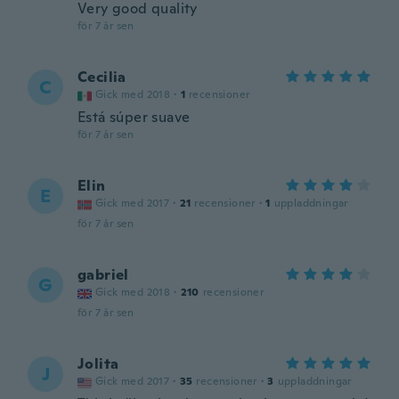
Very good quality
för 7 år sen
Cecilia
C
Gick med 2018
·
1
recensioner
Está súper suave
för 7 år sen
Elin
E
Gick med 2017
·
21
recensioner
·
1
uppladdningar
för 7 år sen
gabriel
G
Gick med 2018
·
210
recensioner
för 7 år sen
Jolita
J
Gick med 2017
·
35
recensioner
·
3
uppladdningar