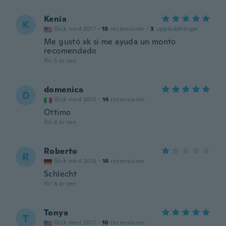
Kenia
K
Gick med 2017
·
18
recensioner
·
3
uppladdningar
Me gustó xk si me ayuda un monto
recomendado
för 5 år sen
domenica
D
Gick med 2015
·
14
recensioner
Ottimo
för 6 år sen
Roberto
R
Gick med 2016
·
16
recensioner
Schlecht
för 6 år sen
Tonya
T
Gick med 2017
·
10
recensioner