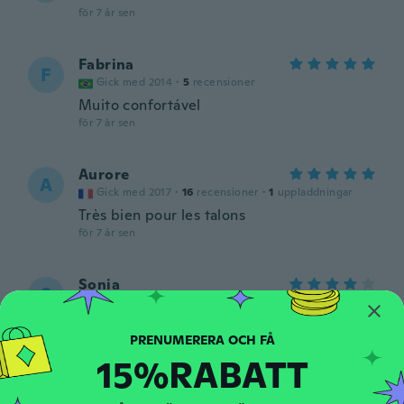
för 7 år sen
Fabrina
F
Gick med 2014
·
5
recensioner
Muito confortável
för 7 år sen
Aurore
A
Gick med 2017
·
16
recensioner
·
1
uppladdningar
Très bien pour les talons
för 7 år sen
Sonia
S
Gick med 2018
·
13
recensioner
Buena
för 7 år sen
15%RABATT
Devra
D