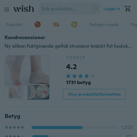
Logga in
Populärt
Nyligen visade
Pop
Kundrecensioner
Ny silikon fuktgivande gelhäl strumpor knäckt fot hudvård skydd (INTE ett par !!!)
TOTALT
4.2
1731 betyg
Visa produktinformation
Betyg
1,023
317