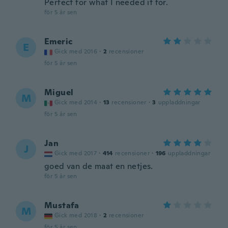
Perfect for what I needed it for.
för 5 år sen
Emeric
E
Gick med 2016
·
2
recensioner
för 5 år sen
Miguel
M
Gick med 2014
·
13
recensioner
·
3
uppladdningar
för 5 år sen
Jan
J
Gick med 2017
·
414
recensioner
·
196
uppladdningar
goed van de maat en netjes.
för 5 år sen
Mustafa
M
Gick med 2018
·
2
recensioner
för 5 år sen