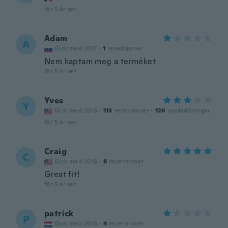
för 5 år sen
Adam
A
Gick med 2017
·
1
recensioner
Nem kaptam meg a terméket
för 5 år sen
Yves
Y
Gick med 2016
·
113
recensioner
·
126
uppladdningar
för 5 år sen
Craig
C
Gick med 2016
·
8
recensioner
Great fit!
för 5 år sen
patrick
P
Gick med 2018
·
4
recensioner