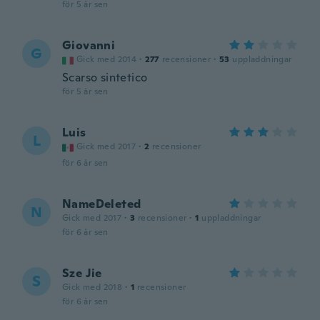
för 5 år sen
Giovanni
G
Gick med 2014
·
277
recensioner
·
53
uppladdningar
Scarso sintetico
för 5 år sen
Luis
L
Gick med 2017
·
2
recensioner
för 6 år sen
NameDeleted
N
Gick med 2017
·
3
recensioner
·
1
uppladdningar
för 6 år sen
Sze Jie
S
Gick med 2018
·
1
recensioner
för 6 år sen