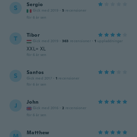
Sergio
S
Gick med 2019
·
5
recensioner
för 6 år sen
Tibor
T
Gick med 2019
·
363
recensioner
·
1
uppladdningar
XXL= XL
för 6 år sen
Santos
S
Gick med 2017
·
1
recensioner
för 6 år sen
John
J
Gick med 2016
·
2
recensioner
för 6 år sen
Matthew
M