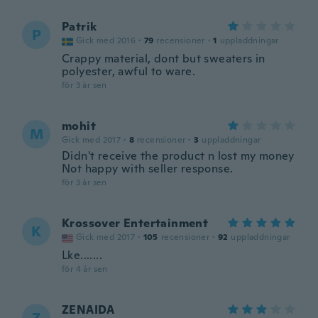
Patrik
P
Gick med 2016
·
79
recensioner
·
1
uppladdningar
Crappy material, dont but sweaters in
polyester, awful to ware.
för 3 år sen
mohit
M
Gick med 2017
·
8
recensioner
·
3
uppladdningar
Didn't receive the product n lost my money
Not happy with seller response.
för 3 år sen
Krossover Entertainment
K
Gick med 2017
·
105
recensioner
·
92
uppladdningar
Lke.......
för 4 år sen
ZENAIDA