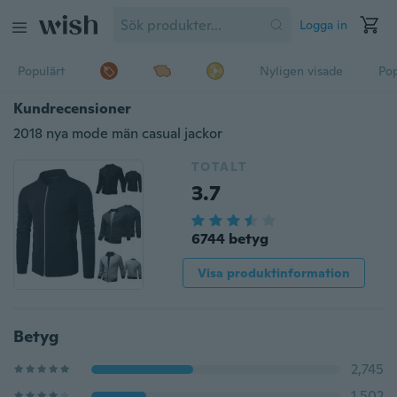
Logga in
Populärt
Nyligen visade
Pop
Kundrecensioner
2018 nya mode män casual jackor
TOTALT
3.7
6744 betyg
Visa produktinformation
Betyg
2,745
1,502