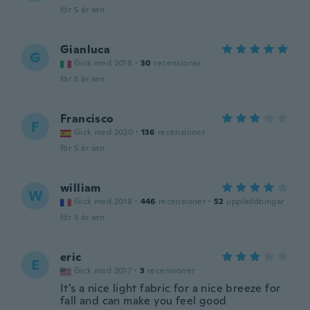
för 5 år sen
Gianluca
G
Gick med 2018
·
30
recensioner
för 5 år sen
Francisco
F
Gick med 2020
·
136
recensioner
för 5 år sen
william
W
Gick med 2018
·
446
recensioner
·
52
uppladdningar
för 5 år sen
eric
E
Gick med 2017
·
3
recensioner
It’s a nice light fabric for a nice breeze for
fall and can make you feel good