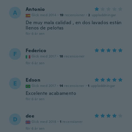
Antonio
A
Gick med 2014
·
19
recensioner
·
2
uppladdningar
De muy mala calidad , en dos lavados están
llenos de pelotas
för 6 år sen
Federico
F
Gick med 2017
·
18
recensioner
för 6 år sen
Edson
E
Gick med 2017
·
14
recensioner
·
1
uppladdningar
Excelente acabamento
för 6 år sen
dee
D
Gick med 2018
·
1
recensioner
för 6 år sen