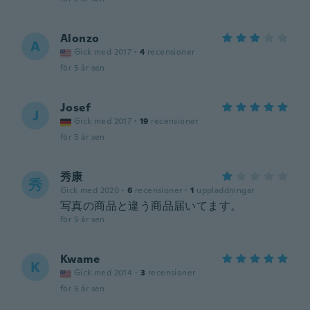
Alonzo
A
Gick med 2017
·
4
recensioner
för 5 år sen
Josef
J
Gick med 2017
·
19
recensioner
för 5 år sen
秀康
秀
Gick med 2020
·
6
recensioner
·
1
uppladdningar
写真の商品と違う商品届いてます。
för 5 år sen
Kwame
K
Gick med 2014
·
3
recensioner
för 5 år sen