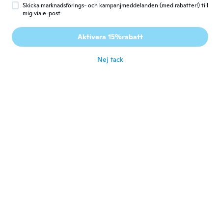
Skicka marknadsförings- och kampanjmeddelanden (med rabatter!) till
mig via e-post
Douglas
D
Gick med 2019
·
3
recensioner
·
1
uppladdningar
Aktivera 15%rabatt
Nice for the summer.👍
för 6 år sen
Nej tack
Felix
F
Gick med 2017
·
19
recensioner
för 7 år sen
Majid
M
Gick med 2019
·
7
recensioner
·
3
uppladdningar
för 7 år sen
John
J
Gick med 2019
·
126
recensioner
·
1
uppladdningar
för 7 år sen