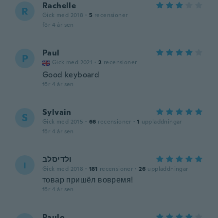
Rachelle
R
Gick med 2018
·
5
recensioner
för 4 år sen
Paul
P
Gick med 2021
·
2
recensioner
Good keyboard
för 4 år sen
Sylvain
S
Gick med 2015
·
66
recensioner
·
1
uppladdningar
för 4 år sen
ולדיסלב
ו
Gick med 2018
·
181
recensioner
·
26
uppladdningar
товар пришёл вовремя!
för 4 år sen
Paulo