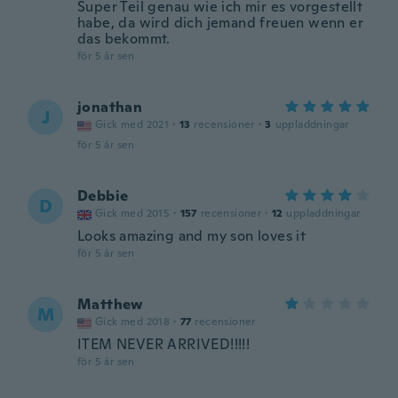
Super Teil genau wie ich mir es vorgestellt
habe, da wird dich jemand freuen wenn er
das bekommt.
för 5 år sen
jonathan
J
Gick med 2021
·
13
recensioner
·
3
uppladdningar
för 5 år sen
Debbie
D
Gick med 2015
·
157
recensioner
·
12
uppladdningar
Looks amazing and my son loves it
för 5 år sen
Matthew
M
Gick med 2018
·
77
recensioner
ITEM NEVER ARRIVED!!!!!
för 5 år sen