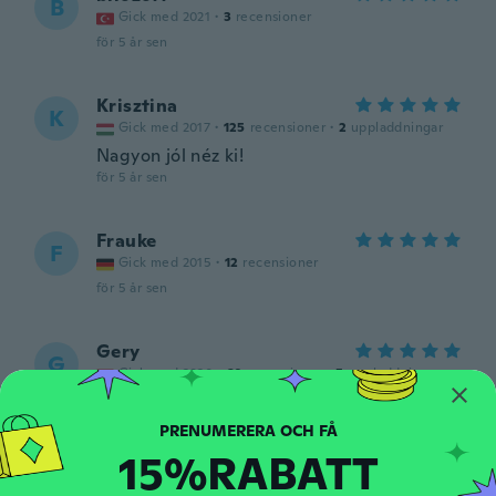
B
Gick med 2021
·
3
recensioner
för 5 år sen
Krisztina
K
Gick med 2017
·
125
recensioner
·
2
uppladdningar
Nagyon jól néz ki!
för 5 år sen
Frauke
F
Gick med 2015
·
12
recensioner
för 5 år sen
Gery
G
Gick med 2020
·
60
recensioner
·
5
uppladdningar
för 5 år sen
15%RABATT
Andy
A
Gick med 2019
·
34
recensioner
·
15
uppladdningar