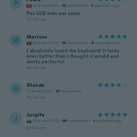
P
Gick med 2019
·
15
recensioner
·
1
uppladdningar
Pas USB mais par cable
för 4 år sen
Mariana
M
Gick med 2018
·
15
recensioner
·
8
uppladdningar
I absolutely loved the keyboard! It looks
even better than I thought it would and
works perfectly!
för 4 år sen
Glenda
G
Gick med 2016
·
37
recensioner
för 4 år sen
Jurgita
J
Gick med 2019
·
191
recensioner
·
1
uppladdningar
för 4 år sen