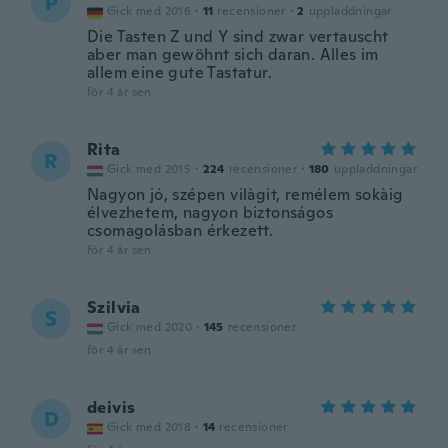
P
Gick med 2016
·
11
recensioner
·
2
uppladdningar
Die Tasten Z und Y sind zwar vertauscht
aber man gewöhnt sich daran. Alles im
allem eine gute Tastatur.
för 4 år sen
Rita
R
Gick med 2015
·
224
recensioner
·
180
uppladdningar
Nagyon jó, szépen vilàgit, remélem sokàig
élvezhetem, nagyon biztonságos
csomagolásban érkezett.
för 4 år sen
Szilvia
S
Gick med 2020
·
145
recensioner
för 4 år sen
deivis
D
Gick med 2018
·
14
recensioner