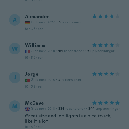
för 5 år sen
Alexander
A
Gick med 2020
·
3
recensioner
för 5 år sen
Williams
W
Gick med 2018
·
111
recensioner
·
2
uppladdningar
för 5 år sen
Jorge
J
Gick med 2015
·
2
recensioner
för 5 år sen
McDave
M
Gick med 2018
·
331
recensioner
·
344
uppladdningar
Great size and led lights is a nice touch,
like it a lot
för 5 år sen