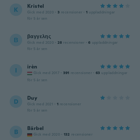
Kristel
K
Gick med 2020
·
3
recensioner
·
1
uppladdningar
för 5 år sen
βαγγελης
Β
Gick med 2020
·
28
recensioner
·
6
uppladdningar
för 5 år sen
irèn
I
Gick med 2017
·
391
recensioner
·
63
uppladdningar
för 5 år sen
Duy
D
Gick med 2021
·
1
recensioner
för 5 år sen
Bärbel
B
Gick med 2020
·
132
recensioner