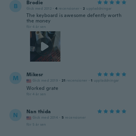
Brodie
B
Gick med 2012
·
4
recensioner
·
2
uppladdningar
The keyboard is awesome defently worth
the money
för 4 år sen
Mikesr
M
Gick med 2019
·
21
recensioner
·
1
uppladdningar
Worked grate
för 4 år sen
Nan thida
N
Gick med 2014
·
5
recensioner
för 5 år sen