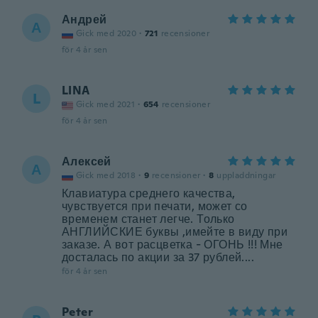
Андрей
А
Gick med 2020
·
721
recensioner
för 4 år sen
LINA
L
Gick med 2021
·
654
recensioner
för 4 år sen
Алексей
А
Gick med 2018
·
9
recensioner
·
8
uppladdningar
Клавиатура среднего качества,
чувствуется при печати, может со
временем станет легче. Только
АНГЛИЙСКИЕ буквы ,имейте в виду при
заказе. А вот расцветка - ОГОНЬ !!! Мне
досталась по акции за 37 рублей....
för 4 år sen
Peter