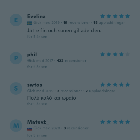
Evelina
E
Gick med 2019
·
19
recensioner
·
18
uppladdningar
Jätte fin och sonen gillade den.
för 5 år sen
phil
P
Gick med 2017
·
422
recensioner
för 5 år sen
swtos
S
Gick med 2019
·
2
recensioner
·
2
uppladdningar
Πολύ καλό και ωραίο
för 5 år sen
Matevž_
M
Gick med 2020
·
3
recensioner
för 5 år sen