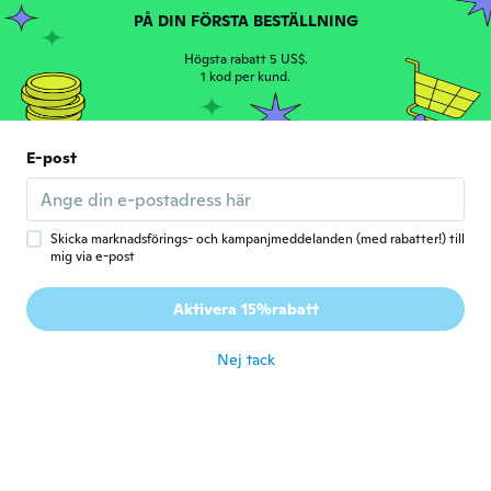
för 5 år sen
PÅ DIN FÖRSTA BESTÄLLNING
Högsta rabatt 5 US$.
Franky
1 kod per kund.
F
Gick med 2016
·
30
recensioner
för 5 år sen
E-post
John
J
Gick med 2018
·
8
recensioner
för 5 år sen
Skicka marknadsförings- och kampanjmeddelanden (med rabatter!) till
mig via e-post
Dimitris
D
Aktivera 15%rabatt
Gick med 2014
·
7
recensioner
·
2
uppladdningar
för 5 år sen
Nej tack
samuele
S
Gick med 2017
·
1
recensioner
Lettere che non corrispondono ai tasti e
alcuni tasti non funzionano