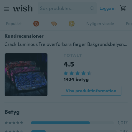
Logga in
Populärt
Nyligen visade
Pop
Kundrecensioner
Crack Luminous Tre överförbara färger Bakgrundsbelysning Gaming Tangentbord USB-dator tangentbord (färg svart)
TOTALT
4.5
1424 betyg
Visa produktinformation
Betyg
1,017
247