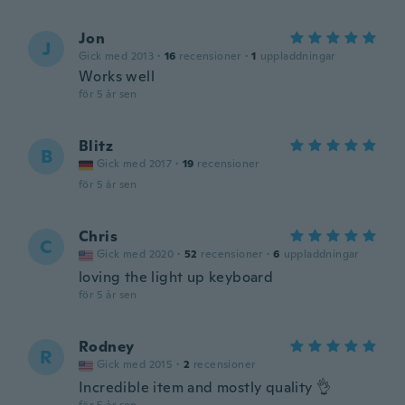
Jon
J
Gick med 2013
·
16
recensioner
·
1
uppladdningar
Works well
för 5 år sen
Blitz
B
Gick med 2017
·
19
recensioner
för 5 år sen
Chris
C
Gick med 2020
·
52
recensioner
·
6
uppladdningar
loving the light up keyboard
för 5 år sen
Rodney
R
Gick med 2015
·
2
recensioner
Incredible item and mostly quality 👌