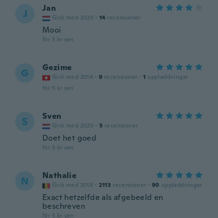
Jan
J
Gick med 2020
·
14
recensioner
Mooi
för 5 år sen
Gezime
G
Gick med 2014
·
9
recensioner
·
1
uppladdningar
för 5 år sen
Sven
S
Gick med 2020
·
5
recensioner
Doet het goed
för 5 år sen
Nathalie
N
Gick med 2018
·
2113
recensioner
·
90
uppladdningar
Exact hetzelfde als afgebeeld en
beschreven
för 5 år sen