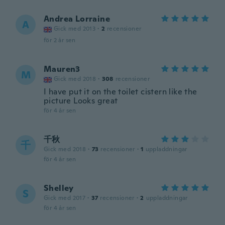
Andrea Lorraine
A
Gick med 2013
·
2
recensioner
för 2 år sen
Mauren3
M
Gick med 2018
·
308
recensioner
I have put it on the toilet cistern like the
picture Looks great
för 4 år sen
千秋
千
Gick med 2018
·
73
recensioner
·
1
uppladdningar
för 4 år sen
Shelley
S
Gick med 2017
·
37
recensioner
·
2
uppladdningar
för 4 år sen