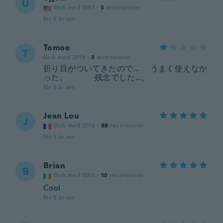
U
Gick med 2017
·
3
recensioner
för 5 år sen
Tomoe
T
Gick med 2019
·
3
recensioner
折り目がついてきたので… うまく使えなか
った。 残念でした…。
för 5 år sen
Jean Lou
J
Gick med 2016
·
88
recensioner
för 5 år sen
Brian
B
Gick med 2016
·
10
recensioner
Cool
för 5 år sen