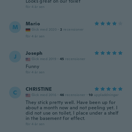
Looks great on our toilet
för 4 år sen
Mario
M
Gick med 2020
·
2
recensioner
för 4 år sen
Joseph
J
Gick med 2019
·
45
recensioner
Funny
för 4 år sen
CHRISTINE
C
Gick med 2016
·
46
recensioner
·
10
uppladdningar
They stick pretty well. Have been up for
about a month now and not peeling yet. I
did not use on toilet, I place under a shelf
in the basement for effect.
för 4 år sen