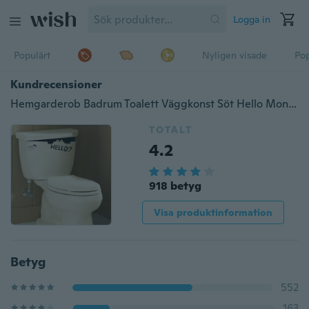
Logga in
Populärt
Nyligen visade
Pop
Kundrecensioner
Hemgarderob Badrum Toalett Väggkonst Söt Hello Monster Vinyl Dekaler Dekaler
TOTALT
4.2
918 betyg
Visa produktinformation
Betyg
552
163