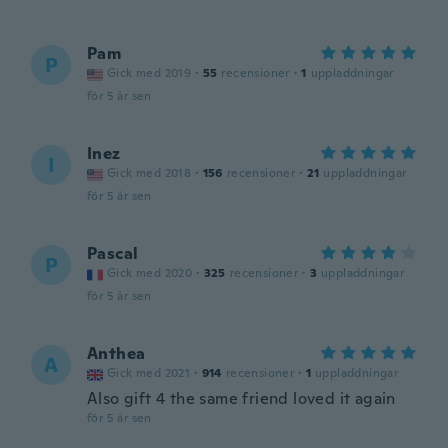
Pam
P
Gick med 2019
·
55
recensioner
·
1
uppladdningar
för 5 år sen
Inez
I
Gick med 2018
·
156
recensioner
·
21
uppladdningar
för 5 år sen
Pascal
P
Gick med 2020
·
325
recensioner
·
3
uppladdningar
för 5 år sen
Anthea
A
Gick med 2021
·
914
recensioner
·
1
uppladdningar
Also gift 4 the same friend loved it again
för 5 år sen