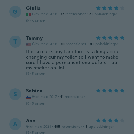
Giulia
G
Gick med 2018
·
17
recensioner
·
7
uppladdningar
för 5 år sen
Tammy
T
Gick med 2018
·
10
recensioner
·
8
uppladdningar
It is so cute...my Landlord is talking about
changing out my toilet so I want to make
sure I have a permanent one before I put
my sticker on..lol
för 5 år sen
Sabina
S
Gick med 2017
·
11
recensioner
för 5 år sen
Ann
A
Gick med 2021
·
185
recensioner
·
5
uppladdningar
för 5 år sen