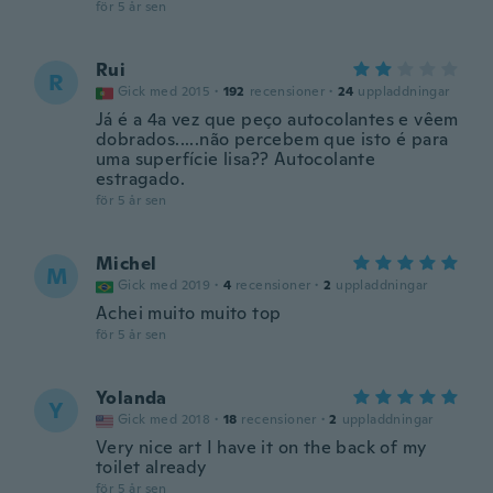
för 5 år sen
Rui
R
Gick med 2015
·
192
recensioner
·
24
uppladdningar
Já é a 4a vez que peço autocolantes e vêem
dobrados.....não percebem que isto é para
uma superfície lisa?? Autocolante
estragado.
för 5 år sen
Michel
M
Gick med 2019
·
4
recensioner
·
2
uppladdningar
Achei muito muito top
för 5 år sen
Yolanda
Y
Gick med 2018
·
18
recensioner
·
2
uppladdningar
Very nice art I have it on the back of my
toilet already
för 5 år sen