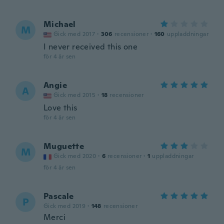
Michael
M
Gick med 2017
·
306
recensioner
·
160
uppladdningar
I never received this one
för 4 år sen
Angie
A
Gick med 2015
·
18
recensioner
Love this
för 4 år sen
Muguette
M
Gick med 2020
·
6
recensioner
·
1
uppladdningar
för 4 år sen
Pascale
P
Gick med 2019
·
148
recensioner
Merci