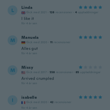
Linda
L
Gick med 2021
·
128
recensioner
·
4
uppladdningar
I like it
för 4 år sen
Manuela
M
Gick med 2020
·
11
recensioner
Alles gut
för 4 år sen
Missy
M
Gick med 2017
·
558
recensioner
·
85
uppladdningar
Arrived crumpled
för 4 år sen
isabelle
I
Gick med 2020
·
42
recensioner
för 4 år sen