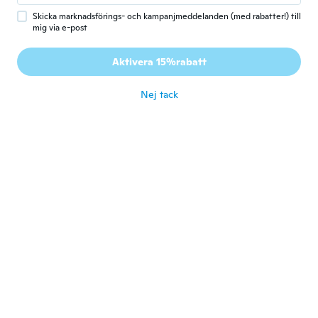
Skicka marknadsförings- och kampanjmeddelanden (med rabatter!) till
mig via e-post
Sandie
S
Gick med 2020
·
198
recensioner
·
1
uppladdningar
Aktivera 15%rabatt
💖👍
för 5 år sen
Nej tack
Sheri
S
Gick med 2018
·
6
recensioner
·
4
uppladdningar
For both bathrooms, they look good.
för 5 år sen
Zbigniew
Z
Gick med 2021
·
10
recensioner
för 5 år sen