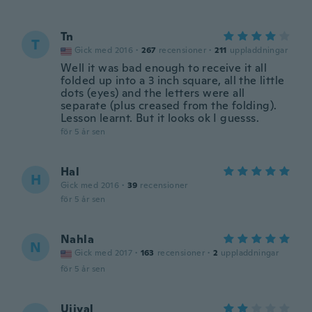
Tn
T
Gick med 2016
·
267
recensioner
·
211
uppladdningar
Well it was bad enough to receive it all
folded up into a 3 inch square, all the little
dots (eyes) and the letters were all
separate (plus creased from the folding).
Lesson learnt. But it looks ok I guesss.
för 5 år sen
Hal
H
Gick med 2016
·
39
recensioner
för 5 år sen
Nahla
N
Gick med 2017
·
163
recensioner
·
2
uppladdningar
för 5 år sen
Ujjval