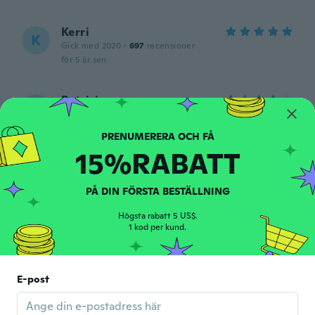
Kerri
K
Gick med 2020
·
697
recensioner
för 5 år sen
Patricia
P
Gick med 2019
·
71
recensioner
·
1
uppladdningar
för 5 år sen
15%RABATT
Aya
A
Gick med 2021
·
7
recensioner
PÅ DIN FÖRSTA BESTÄLLNING
för 5 år sen
Högsta rabatt 5 US$.
1 kod per kund.
Sonya
S
Gick med 2015
·
45
recensioner
·
15
uppladdningar
Ohne schutzfolie, so zerknittert das das
E-post
Motiv zerriss beim lösen. Hab es
zweckendfremdet.
för 5 år sen