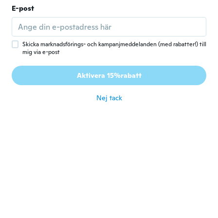
E-post
Sjov ring pæn kvalitet
för 7 år sen
Skicka marknadsförings- och kampanjmeddelanden (med rabatter!) till
Dawn
D
mig via e-post
Gick med 2018
·
238
recensioner
Love this ring it's bright and sparkly and
Aktivera 15%rabatt
very gorgeous.
för 7 år sen
Nej tack
Anna
A
Gick med 2017
·
27
recensioner
Si perdono un po’ i pezzi ma fa scena
för 7 år sen
Andréa Erdosi
A
Gick med 2016
·
72
recensioner
Lindo tamanho perfeito
för 7 år sen