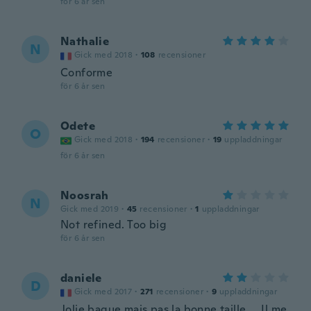
för 6 år sen
Nathalie
N
Gick med 2018
·
108
recensioner
Conforme
för 6 år sen
Odete
O
Gick med 2018
·
194
recensioner
·
19
uppladdningar
för 6 år sen
Noosrah
N
Gick med 2019
·
45
recensioner
·
1
uppladdningar
Not refined. Too big
för 6 år sen
daniele
D
Gick med 2017
·
271
recensioner
·
9
uppladdningar
Jolie bague mais pas la bonne taille.... Il me