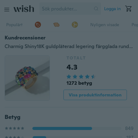
Logga in
Populärt
Nyligen visade
Pop
Kundrecensioner
Charmig Shiny18K guldpläterad legering färgglada runda strass stora fingerringar för kvinnor
TOTALT
4.3
1272 betyg
Visa produktinformation
Betyg
849
187