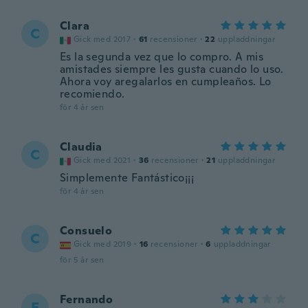
Clara
C
Gick med 2017
·
61
recensioner
·
22
uppladdningar
Es la segunda vez que lo compro. A mis
amistades siempre les gusta cuando lo uso.
Ahora voy aregalarlos en cumpleaños. Lo
recomiendo.
för 4 år sen
Claudia
C
Gick med 2021
·
36
recensioner
·
21
uppladdningar
Simplemente Fantástico¡¡¡
för 4 år sen
Consuelo
C
Gick med 2019
·
16
recensioner
·
6
uppladdningar
för 5 år sen
Fernando
F