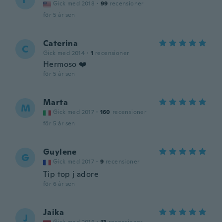
Gick med 2018
·
99
recensioner
för 5 år sen
Caterina
C
Gick med 2014
·
1
recensioner
Hermoso ❤️
för 5 år sen
Marta
M
Gick med 2017
·
160
recensioner
för 5 år sen
Guylene
G
Gick med 2017
·
9
recensioner
Tip top j adore
för 6 år sen
Jaika
J