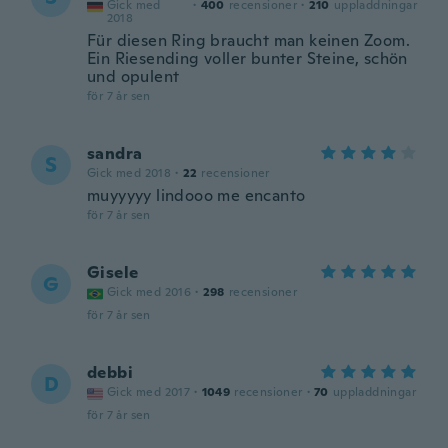
Gick med
·
400
recensioner
·
210
uppladdningar
2018
Für diesen Ring braucht man keinen Zoom.
Ein Riesending voller bunter Steine, schön
und opulent
för 7 år sen
sandra
S
Gick med 2018
·
22
recensioner
muyyyyy lindooo me encanto
för 7 år sen
Gisele
G
Gick med 2016
·
298
recensioner
för 7 år sen
debbi
D
Gick med 2017
·
1049
recensioner
·
70
uppladdningar
för 7 år sen