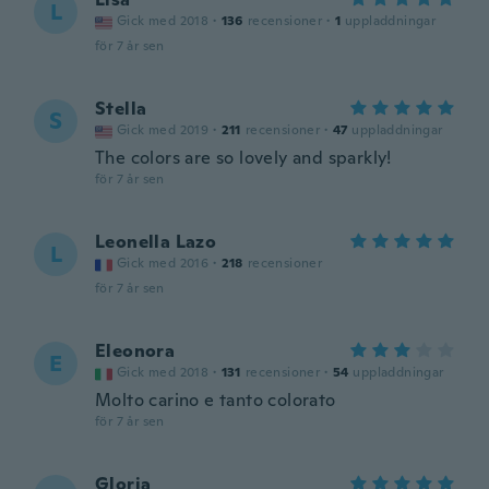
L
Gick med 2018
·
136
recensioner
·
1
uppladdningar
för 7 år sen
Stella
S
Gick med 2019
·
211
recensioner
·
47
uppladdningar
The colors are so lovely and sparkly!
för 7 år sen
Leonella Lazo
L
Gick med 2016
·
218
recensioner
för 7 år sen
Eleonora
E
Gick med 2018
·
131
recensioner
·
54
uppladdningar
Molto carino e tanto colorato
för 7 år sen
Gloria