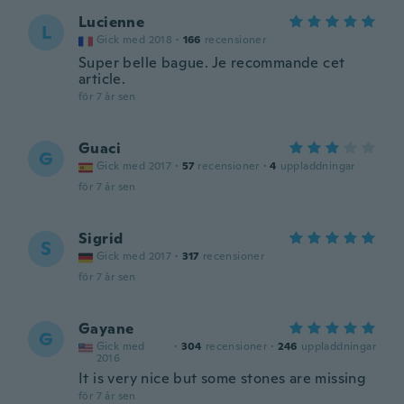
Lucienne
L
Gick med 2018
·
166
recensioner
Super belle bague. Je recommande cet
article.
för 7 år sen
Guaci
G
Gick med 2017
·
57
recensioner
·
4
uppladdningar
för 7 år sen
Sigrid
S
Gick med 2017
·
317
recensioner
för 7 år sen
Gayane
G
Gick med
·
304
recensioner
·
246
uppladdningar
2016
It is very nice but some stones are missing
för 7 år sen