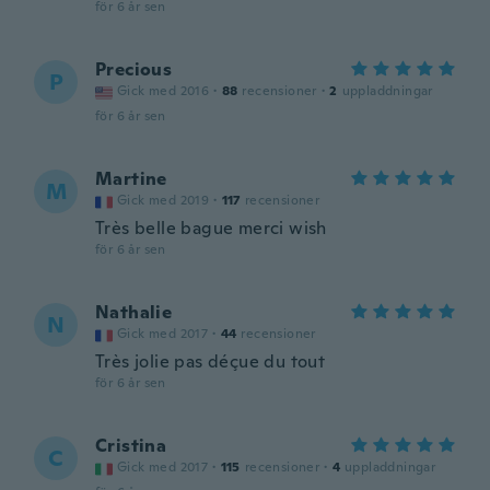
för 6 år sen
Precious
P
Gick med 2016
·
88
recensioner
·
2
uppladdningar
för 6 år sen
Martine
M
Gick med 2019
·
117
recensioner
Très belle bague merci wish
för 6 år sen
Nathalie
N
Gick med 2017
·
44
recensioner
Très jolie pas déçue du tout
för 6 år sen
Cristina
C
Gick med 2017
·
115
recensioner
·
4
uppladdningar