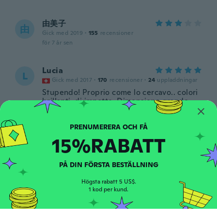
由美子
由
Gick med 2019
·
155
recensioner
för 7 år sen
Lucia
L
Gick med 2017
·
170
recensioner
·
24
uppladdningar
Stupendo! Proprio come lo cercavo.. colori
brillanti, di impatto, Dimensione grande
misura perfetta Non passa inosservato :)
för 7 år sen
15%RABATT
Eva
E
Gick med 2017
·
491
recensioner
·
169
uppladdningar
PÅ DIN FÖRSTA BESTÄLLNING
Prsten moc hezkx
för 7 år sen
Högsta rabatt 5 US$.
1 kod per kund.
Ane
A
Gick med 2018
·
86
recensioner
·
12
uppladdningar