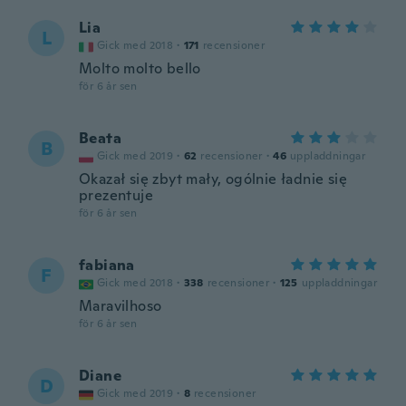
Lia
L
Gick med 2018
·
171
recensioner
Molto molto bello
för 6 år sen
Beata
B
Gick med 2019
·
62
recensioner
·
46
uppladdningar
Okazał się zbyt mały, ogólnie ładnie się
prezentuje
för 6 år sen
fabiana
F
Gick med 2018
·
338
recensioner
·
125
uppladdningar
Maravilhoso
för 6 år sen
Diane
D
Gick med 2019
·
8
recensioner