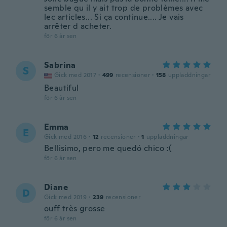
semble qu il y ait trop de problèmes avec
lec articles... Si ça continue.... Je vais
arrêter d acheter.
för 6 år sen
Sabrina
S
Gick med 2017
·
499
recensioner
·
158
uppladdningar
Beautiful
för 6 år sen
Emma
E
Gick med 2016
·
12
recensioner
·
1
uppladdningar
Bellisimo, pero me quedó chico :(
för 6 år sen
Diane
D
Gick med 2019
·
239
recensioner
ouff très grosse
för 6 år sen