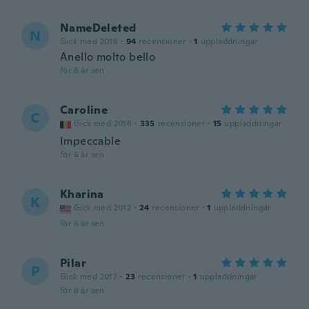
NameDeleted
N
Gick med 2018
·
94
recensioner
·
1
uppladdningar
Anello molto bello
för 6 år sen
Caroline
C
Gick med 2016
·
335
recensioner
·
15
uppladdningar
Impeccable
för 6 år sen
Kharina
K
Gick med 2012
·
24
recensioner
·
1
uppladdningar
för 6 år sen
Pilar
P
Gick med 2017
·
23
recensioner
·
1
uppladdningar
för 6 år sen