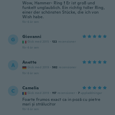
Wow, Hammer- Ring ❗ Er ist groß und
funkelt unglaublich. Ein richtig toller Ring,
einer der schönsten Stücke, die ich von
Wish habe.
för 6 år sen
Giovanni
G
Gick med 2015
·
122
recensioner
för 6 år sen
Anette
A
Gick med 2019
·
582
recensioner
för 6 år sen
Camelia
C
Gick med 2019
·
117
recensioner
·
7
uppladdningar
Foarte frumos exact ca in poză cu pietre
mari și strălucitor
för 6 år sen