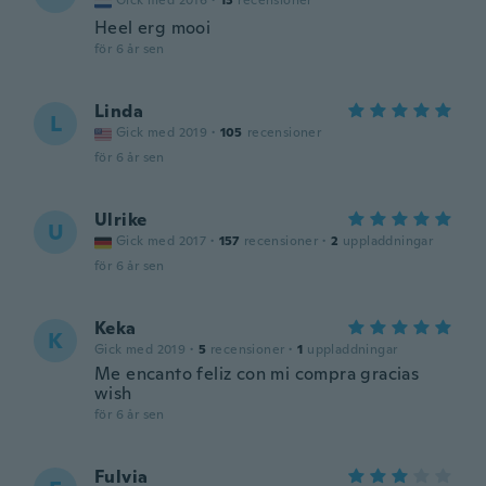
Gick med 2016
·
13
recensioner
Heel erg mooi
för 6 år sen
Linda
L
Gick med 2019
·
105
recensioner
för 6 år sen
Ulrike
U
Gick med 2017
·
157
recensioner
·
2
uppladdningar
för 6 år sen
Keka
K
Gick med 2019
·
5
recensioner
·
1
uppladdningar
Me encanto feliz con mi compra gracias
wish
för 6 år sen
Fulvia