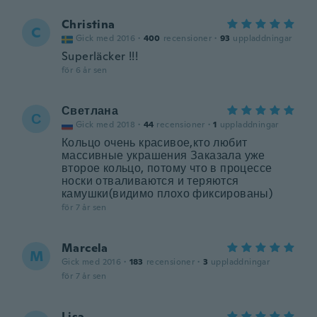
Christina
C
Gick med 2016
·
400
recensioner
·
93
uppladdningar
Superläcker !!!
för 6 år sen
Светлана
С
Gick med 2018
·
44
recensioner
·
1
uppladdningar
Кольцо очень красивое,кто любит
массивные украшения Заказала уже
второе кольцо, потому что в процессе
носки отваливаются и теряются
камушки(видимо плохо фиксированы)
för 7 år sen
Marcela
M
Gick med 2016
·
183
recensioner
·
3
uppladdningar
för 7 år sen
Lisa