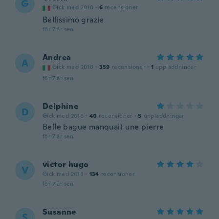
G
Gick med 2018
·
6
recensioner
Bellissimo grazie
för 7 år sen
Andrea
A
Gick med 2018
·
359
recensioner
·
1
uppladdningar
för 7 år sen
Delphine
D
Gick med 2016
·
40
recensioner
·
5
uppladdningar
Belle bague manquait une pierre
för 7 år sen
victor hugo
V
Gick med 2018
·
134
recensioner
för 7 år sen
Susanne
S