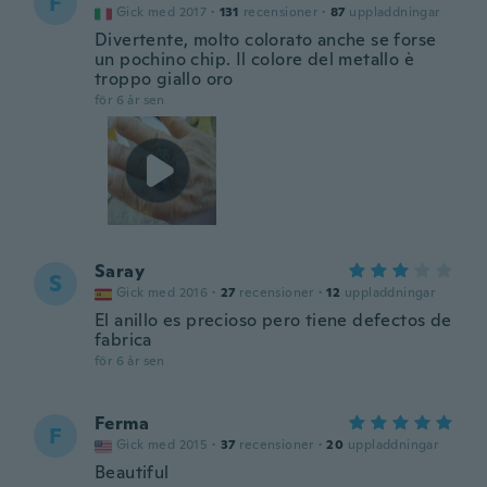
F
Gick med 2017
·
131
recensioner
·
87
uppladdningar
Divertente, molto colorato anche se forse
un pochino chip. Il colore del metallo è
troppo giallo oro
för 6 år sen
Saray
S
Gick med 2016
·
27
recensioner
·
12
uppladdningar
El anillo es precioso pero tiene defectos de
fabrica
för 6 år sen
Ferma
F
Gick med 2015
·
37
recensioner
·
20
uppladdningar
Beautiful