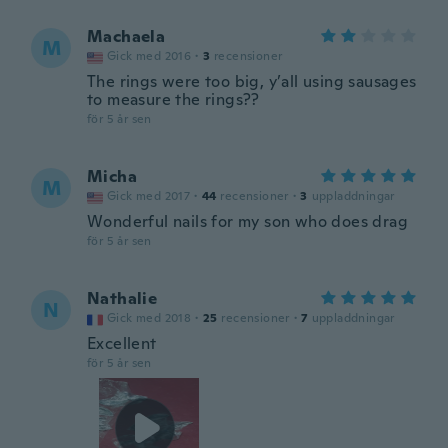
Machaela
M
Gick med 2016
·
3
recensioner
The rings were too big, y’all using sausages
to measure the rings??
för 5 år sen
Micha
M
Gick med 2017
·
44
recensioner
·
3
uppladdningar
Wonderful nails for my son who does drag
för 5 år sen
Nathalie
N
Gick med 2018
·
25
recensioner
·
7
uppladdningar
Excellent
för 5 år sen