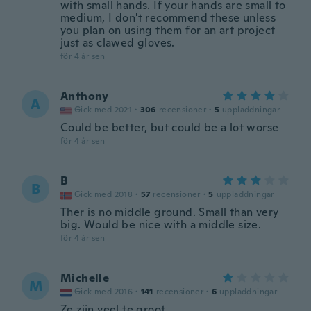
with small hands. If your hands are small to
medium, I don't recommend these unless
you plan on using them for an art project
just as clawed gloves.
för 4 år sen
Anthony
A
Gick med 2021
·
306
recensioner
·
5
uppladdningar
Could be better, but could be a lot worse
för 4 år sen
B
B
Gick med 2018
·
57
recensioner
·
5
uppladdningar
Ther is no middle ground. Small than very
big. Would be nice with a middle size.
för 4 år sen
Michelle
M
Gick med 2016
·
141
recensioner
·
6
uppladdningar
Ze zijn veel te groot