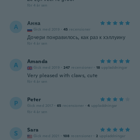
för 4 år sen
Анна
А
Gick med 2019
·
45
recensioner
Дочери понравилось, как раз к хэллуину
för 4 år sen
Amanda
A
Gick med 2019
·
247
recensioner
·
18
uppladdningar
Very pleased with claws, cute
för 4 år sen
Peter
P
Gick med 2017
·
65
recensioner
·
4
uppladdningar
för 4 år sen
Sara
S
Gick med 2021
·
108
recensioner
·
2
uppladdningar