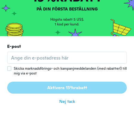
Gick med 2015
·
277
recensioner
·
2
uppladdningar
för 6 år sen
PÅ DIN FÖRSTA BESTÄLLNING
Högsta rabatt 5 US$.
Kaine
1 kod per kund.
K
Gick med 2018
·
70
recensioner
·
3
uppladdningar
för 6 år sen
E-post
JD
J
Gick med 2020
·
6
recensioner
för 6 år sen
Skicka marknadsförings- och kampanjmeddelanden (med rabatter!) till
mig via e-post
Emma
E
Aktivera 15%rabatt
Gick med 2020
·
1
recensioner
för 6 år sen
Nej tack
Adam
A
Gick med 2019
·
54
recensioner
·
3
uppladdningar
för 6 år sen