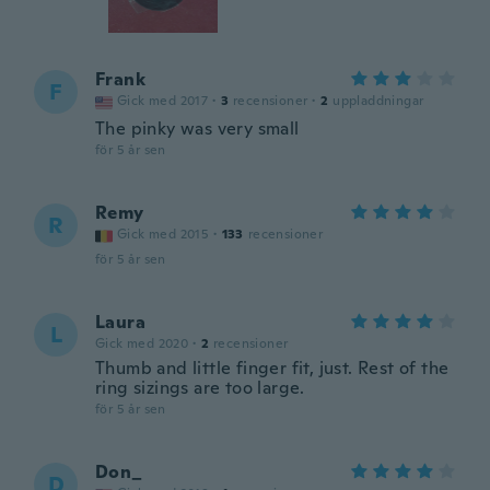
Frank
F
Gick med 2017
·
3
recensioner
·
2
uppladdningar
The pinky was very small
för 5 år sen
Remy
R
Gick med 2015
·
133
recensioner
för 5 år sen
Laura
L
Gick med 2020
·
2
recensioner
Thumb and little finger fit, just. Rest of the
ring sizings are too large.
för 5 år sen
Don_
D