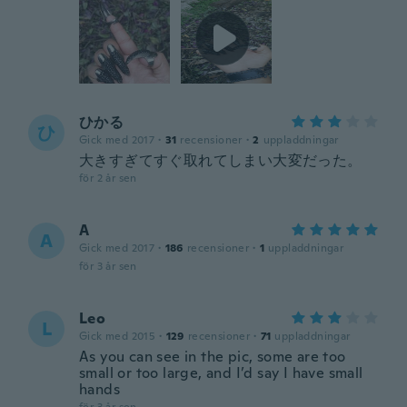
ひかる
ひ
Gick med 2017
·
31
recensioner
·
2
uppladdningar
大きすぎてすぐ取れてしまい大変だった。
för 2 år sen
A
A
Gick med 2017
·
186
recensioner
·
1
uppladdningar
för 3 år sen
Leo
L
Gick med 2015
·
129
recensioner
·
71
uppladdningar
As you can see in the pic, some are too
small or too large, and I’d say I have small
hands