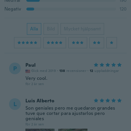
Neutral
190
Negativ
120
Alla
Bild
Mycket hjälpsamt
Paul
P
Gick med 2019
·
138
recensioner
·
12
uppladdningar
Very cool.
för 2 år sen
Luis Alberto
L
Son geniales pero me quedaron grandes
tuve que cortar para ajustarlos pero
geniales
för 2 år sen