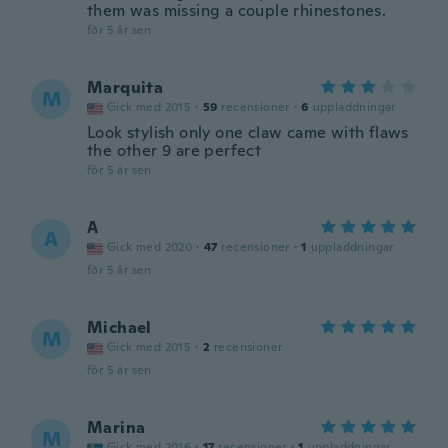
them was missing a couple rhinestones.
för 5 år sen
Marquita
M
Gick med 2015
·
59
recensioner
·
6
uppladdningar
Look stylish only one claw came with flaws
the other 9 are perfect
för 5 år sen
A
A
Gick med 2020
·
47
recensioner
·
1
uppladdningar
för 5 år sen
Michael
M
Gick med 2015
·
2
recensioner
för 5 år sen
Marina
M
Gick med 2016
·
17
recensioner
·
1
uppladdningar