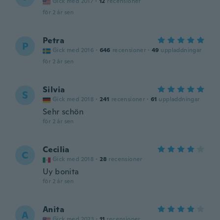
Gick med 2017
·
12
recensioner
för 2 år sen
Petra
P
Gick med 2016
·
646
recensioner
·
49
uppladdningar
för 2 år sen
Silvia
S
Gick med 2018
·
241
recensioner
·
61
uppladdningar
Sehr schön
för 2 år sen
Cecilia
C
Gick med 2018
·
28
recensioner
Uy bonita
för 2 år sen
Anita
A
Gick med 2023
·
11
recensioner