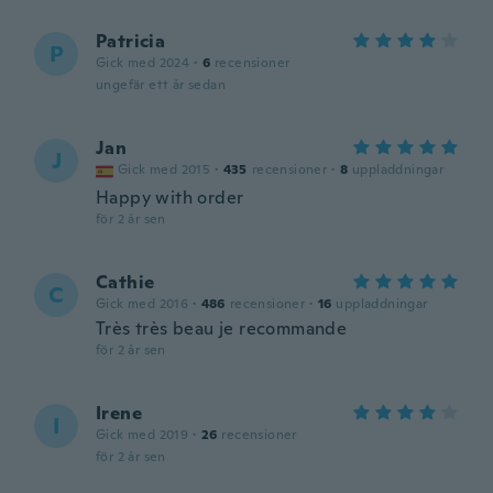
Patricia
P
Gick med 2024
·
6
recensioner
ungefär ett år sedan
Jan
J
Gick med 2015
·
435
recensioner
·
8
uppladdningar
Happy with order
för 2 år sen
Cathie
C
Gick med 2016
·
486
recensioner
·
16
uppladdningar
Très très beau je recommande
för 2 år sen
Irene
I
Gick med 2019
·
26
recensioner
för 2 år sen