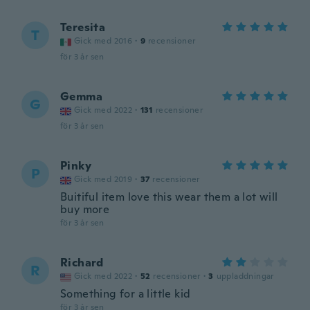
Teresita
T
Gick med 2016
·
9
recensioner
för 3 år sen
Gemma
G
Gick med 2022
·
131
recensioner
för 3 år sen
Pinky
P
Gick med 2019
·
37
recensioner
Buitiful item love this wear them a lot will
buy more
för 3 år sen
Richard
R
Gick med 2022
·
52
recensioner
·
3
uppladdningar
Something for a little kid
för 3 år sen