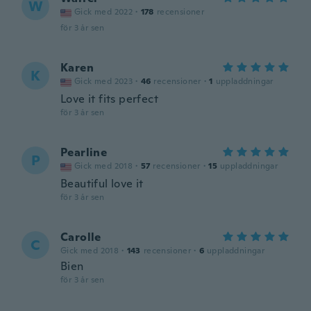
W
Gick med 2022
·
178
recensioner
för 3 år sen
Karen
K
Gick med 2023
·
46
recensioner
·
1
uppladdningar
Love it fits perfect
för 3 år sen
Pearline
P
Gick med 2018
·
57
recensioner
·
15
uppladdningar
Beautiful love it
för 3 år sen
Carolle
C
Gick med 2018
·
143
recensioner
·
6
uppladdningar
Bien
för 3 år sen