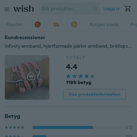
Logga in
Populärt
Nyligen visade
Pop
Kundrecensioner
Infinity armband, hjärtformade pärlor armband, bröllopsarmband trollslända armband
TOTALT
4.4
1188 betyg
Visa produktinformation
Betyg
812
195