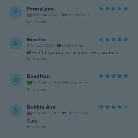
PennyLynn
P
Gick med 2021
·
46
recensioner
för 2 år sen
Ginette
G
Gick med 2020
·
59
recensioner
Merci beaucoup et je suis très contente.
för 2 år sen
Damilton
D
Gick med 2018
·
54
recensioner
för 2 år sen
Bobbie Ann
B
Gick med 2018
·
12
recensioner
Cute
för 2 år sen