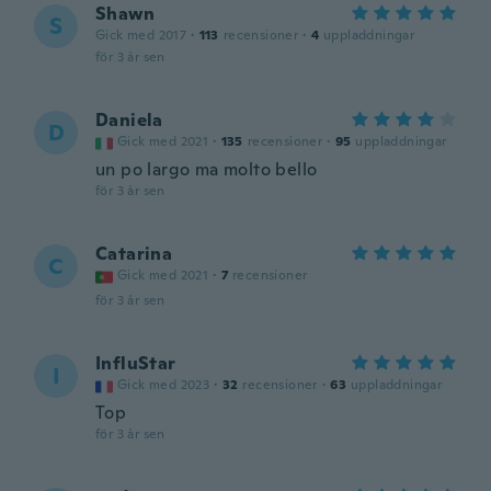
Shawn
S
Gick med 2017
·
113
recensioner
·
4
uppladdningar
för 3 år sen
Daniela
D
Gick med 2021
·
135
recensioner
·
95
uppladdningar
un po largo ma molto bello
för 3 år sen
Catarina
C
Gick med 2021
·
7
recensioner
för 3 år sen
InfluStar
I
Gick med 2023
·
32
recensioner
·
63
uppladdningar
Top
för 3 år sen