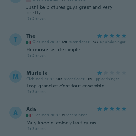
Just like pictures guys great and very
pretty
för 2 år sen
The
T
Gick med 2019
·
179
recensioner
·
133
uppladdningar
Hermosos así de simple
för 2 år sen
Murielle
M
Gick med 2018
·
302
recensioner
·
69
uppladdningar
Trop grand et c’est tout ensemble
för 3 år sen
Ada
A
Gick med 2018
·
11
recensioner
Muy lindo el color y las figuras.
för 3 år sen