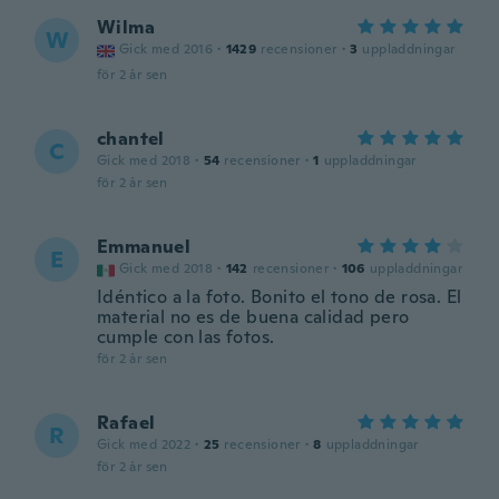
Wilma
W
Gick med 2016
·
1429
recensioner
·
3
uppladdningar
för 2 år sen
chantel
C
Gick med 2018
·
54
recensioner
·
1
uppladdningar
för 2 år sen
Emmanuel
E
Gick med 2018
·
142
recensioner
·
106
uppladdningar
Idéntico a la foto. Bonito el tono de rosa. El
material no es de buena calidad pero
cumple con las fotos.
för 2 år sen
Rafael
R
Gick med 2022
·
25
recensioner
·
8
uppladdningar
för 2 år sen