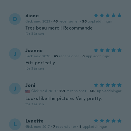
diane
D
Gick med 2023
·
46
recensioner
·
36
uppladdningar
Tres beau merci! Recommande
för 3 år sen
Joanne
J
Gick med 2020
·
45
recensioner
·
6
uppladdningar
Fits perfectly
för 3 år sen
Joni
J
Gick med 2019
·
291
recensioner
·
140
uppladdningar
Looks like the picture. Very pretty.
för 3 år sen
Lynette
L
Gick med 2017
·
7
recensioner
·
5
uppladdningar