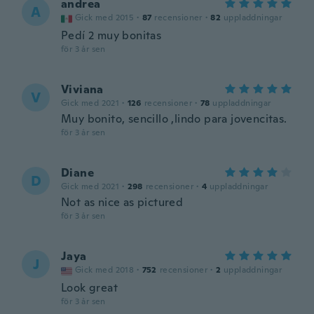
andrea
A
Gick med 2015
·
87
recensioner
·
82
uppladdningar
Pedí 2 muy bonitas
för 3 år sen
Viviana
V
Gick med 2021
·
126
recensioner
·
78
uppladdningar
Muy bonito, sencillo ,lindo para jovencitas.
för 3 år sen
Diane
D
Gick med 2021
·
298
recensioner
·
4
uppladdningar
Not as nice as pictured
för 3 år sen
Jaya
J
Gick med 2018
·
752
recensioner
·
2
uppladdningar
Look great
för 3 år sen