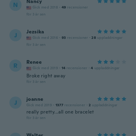
Nancy
N
Gick med 2018
·
49
recensioner
för 3 år sen
Jezsika
J
Gick med 2016
·
93
recensioner
·
28
uppladdningar
för 3 år sen
Renee
R
Gick med 2019
·
14
recensioner
·
4
uppladdningar
Broke right away
för 3 år sen
joanne
J
Gick med 2019
·
1377
recensioner
·
2
uppladdningar
really pretty...all one bracelet
för 3 år sen
Walter