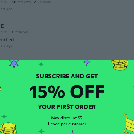
 2015
·
56
reviews
·
2
uploads
ars ago
NE
 2019
·
1
reviews
worked
ars ago
8
 2018
·
24
reviews
·
14
uploads
ars ago
15% OFF
 2021
·
2
reviews
ars ago
YOUR FIRST ORDER
Max discount $5.
1 code per customer.
20
·
49
reviews
·
7
uploads