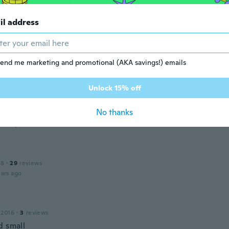
usto la bataria se descarga muy rapido
ars ago
il address
21
·
22
reviews
·
12
uploads
on time just have to figure out how to work it lol. Won't b
end me marketing and promotional (AKA savings!) emails
ars ago
Unlock 15% off
No thanks
 2016
·
1
reviews
ars ago
18
·
29
reviews
ars ago
 2016
·
3
reviews
d small