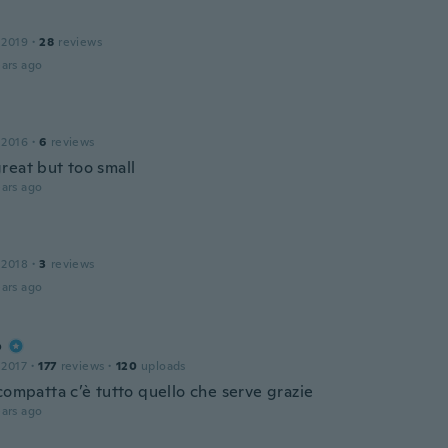
 2019
·
28
reviews
ars ago
 2016
·
6
reviews
reat but too small
ars ago
 2018
·
3
reviews
ars ago
o
 2017
·
177
reviews
·
120
uploads
compatta c’è tutto quello che serve grazie
ars ago