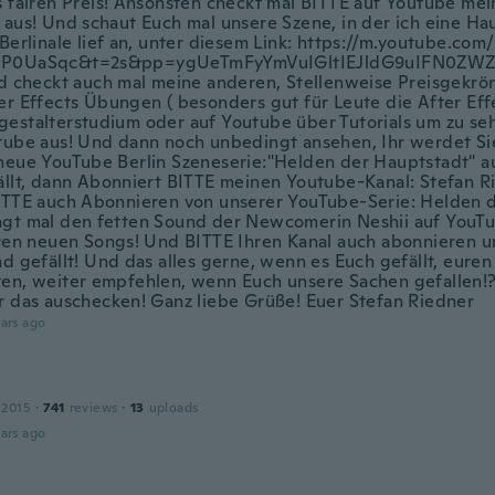
s fairen Preis! Ansonsten checkt mal BITTE auf Youtube me
 aus! Und schaut Euch mal unsere Szene, in der ich eine Hau
 Berlinale lief an, unter diesem Link: https://m.youtube.co
P0UaSqc&t=2s&pp=ygUeTmFyYmVuIGltIEJldG9uIFN0ZWZ
nd checkt auch mal meine anderen, Stellenweise Preisgekrön
er Effects Übungen ( besonders gut für Leute die After Eff
estalterstudium oder auf Youtube über Tutorials um zu sehen
tube aus! Und dann noch unbedingt ansehen, Ihr werdet Sie
neue YouTube Berlin Szeneserie:"Helden der Hauptstadt" 
ällt, dann Abonniert BITTE meinen Youtube-Kanal: Stefan 
ITTE auch Abonnieren von unserer YouTube-Serie: Helden 
gt mal den fetten Sound der Newcomerin Neshii auf YouTu
hren neuen Songs! Und BITTE Ihren Kanal auch abonnieren
nd gefällt! Und das alles gerne, wenn es Euch gefällt, eur
en, weiter empfehlen, wenn Euch unsere Sachen gefallen!? 
r das auschecken! Ganz liebe Grüße! Euer Stefan Riedner
ars ago
 2015
·
741
reviews
·
13
uploads
ars ago