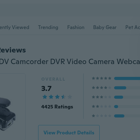
ently Viewed
Trending
Fashion
Baby Gear
Pet Ac
Reviews
OVERALL
3.7
4425 Ratings
View Product Details