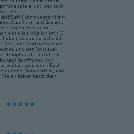
inen Youtube-Kanal: Stefan
ptrolle spiele, und der auch
m/watch?
hbiBSaWVkbmVy#searching
ten, Kurzfilme, und Szenen,
ects lernen ob nun im
 was alles möglich ist! :-))
 lieben, das verspreche ich,
auf YouTube! Und wenn Euch
Riedner, und den Youtube-
der Hauptstadt! Und checkt
be und Spotify aus, von
 und weitersagen wenn Euch
en Freunden, Verwandten, und
Vielen lieben herzlichen