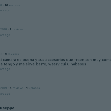
18
·
10
reviews
ars ago
 2018
·
2
reviews
ars ago
20
·
9
reviews
ni camara es buena y sus accesorios que traen son muy como
la tengo y me sirve baste, wservicui u habeses
ars ago
 2019
·
4
reviews
·
1
uploads
ars ago
iuseppe