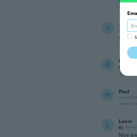
No me g
about 4 ye
Ema
Jeffrey
J
Joined 20
Arrived 
S
about 4 ye
Edgar
E
Joined
about 4 ye
Paul
P
Joined 20
about 5 ye
Louis
L
Joined
Nice an