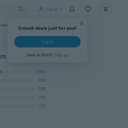
Log in
cessories
Gadgets
Tools
More
Unlock deals just for you!
Log in
MD80 Mini DV Camcorder DVR Video Camera Webcam Support 16GB HD Cam Sports Helmet Bike Motorbike Camera Video Audio Recorder
New to Wish?
Sign up
1,984
862
599
255
725