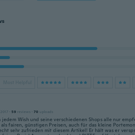
ws
Most Helpful
 2017
·
59
reviews
·
70
uploads
n jedem Wish und seine verschiedenen Shops alle nur empf
 als fairen, günstigen Preisen, auch für das kleine Portemo
echt sehr zufrieden mit diesem Artikel! Er hält was er versp