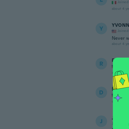
Joined
about 4 ye
YVON
Y
Joined
Never 
about 4 ye
Rxtasy
R
Joined
about 4 ye
Delvi
D
Joined
about 4 ye
Juan
J
Joined 20