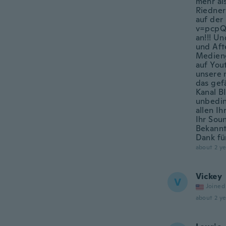
mehr al
Riedner
auf der
v=pcpQ
an!!! U
und Aft
Medieng
auf You
unsere 
das gef
Kanal B
unbedin
allen I
Ihr Sou
Bekannt
Dank fü
about 2 ye
Vickey
V
Joined
about 2 ye