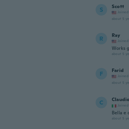
Scott
S
Joined
about 5 ye
Ray
R
Joined
Works g
about 5 ye
Farid
F
Joined
about 5 ye
Claudi
C
Joined
Bella e 
about 5 ye