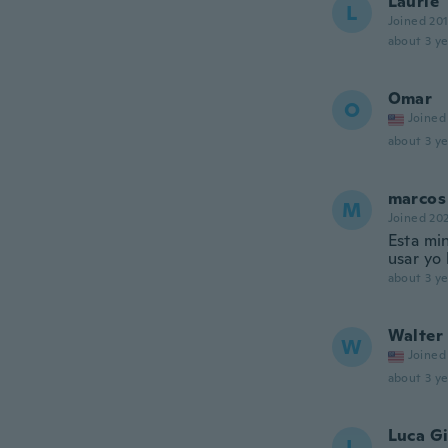
Laurie
L
Joined 20
about 3 ye
Omar
O
Joined
about 3 ye
marcos
M
Joined 20
Esta mi
usar yo 
about 3 ye
Walter
W
Joined
about 3 ye
Luca G
L