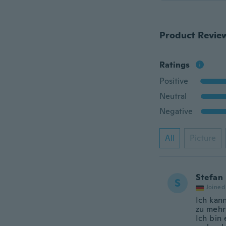
Product Revie
Ratings
Positive
Neutral
Negative
All
Picture
Stefan
S
Joined
Ich kan
zu mehr
Ich bin 