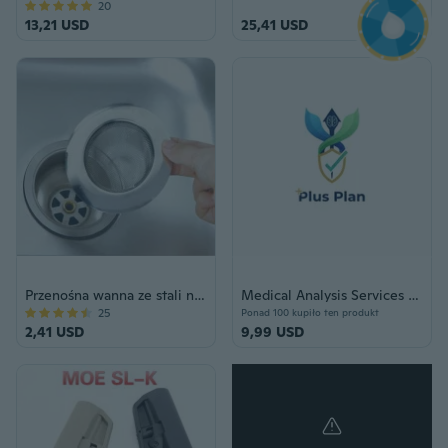
20
13,21 USD
25,41 USD
Przenośna wanna ze stali nierdzewnej łapacz włosów korek otwór spustowy prysznic pułapka na filtr kuchnia metalowy sitko do zlewu
Medical Analysis Services Plus Plan Voucher
25
Ponad 100 kupiło ten produkt
2,41 USD
9,99 USD