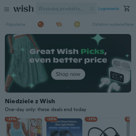
Logowanie
Popularne
Ostatnio wyświetlane
Niedziele z Wish
One-day only: these deals end today
-23%
-20%
-23%
Obni