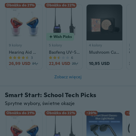
Obniżka do 21%
Obniżka do 22%
Wish Picks
9 kolory
5 kolory
4 kolory
Kolo
rozm
Hearing Aid Wind Chime N123 | Rechargeable Sound Amplifier for Seniors | CIC Design
Baofeng UV-5RIII Tri-Band Walkie Talkie | High Power Long Range Two-Way Radio
Mushroom Cushion Foundation - Hydrating BB Cream with Concealer & Brightening Finish
3
6
26,99 USD
22,94 USD
10,95 USD
31,
34,48 USD
29,42 USD
Zobacz więcej
Smart Start: School Tech Picks
Sprytne wybory, świetne okazje
Obniżka do 21%
Obniżka do 22%
-20%
-23