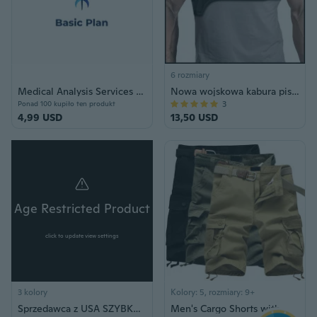
6 rozmiary
Medical Analysis Services Basic Plan Voucher
Nowa wojskowa kabura pistoletu pod pachami taktyczna ukryta kabura na ramię pistoletu na ramię głęboko ukryta kabura na ramię do wszystkich pistoletów
3
Ponad 100 kupiło ten produkt
4,99 USD
13,50 USD
Age Restricted Product
click to update view settings
3 kolory
Kolory: 5, rozmiary: 9+
Sprzedawca z USA SZYBKA WYSYŁKA Latarka ogłuszająca Mini Akumulator Tanie Niezawodna latarka ogłuszająca LED Latarka samoobrona Broń się Elektryczna latarka Taser Taser Shock Tool
Men's Cargo Shorts with Multiple Pockets, Loose Fit Casual Summer Shorts