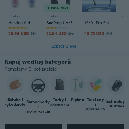
Wish Picks
9 kolory
5 kolory
4 ko
Hearing Aid Wind Chime N123 | Rechargeable Sound Amplifier for Seniors | CIC Design
Baofeng UV-5RIII Tri-Band Walkie Talkie | High Power Long Range Two-Way Radio
JS-01 Pro Smart Glasses with Camera: 12MP Photo/Video, Real-Time Translation, Calls & Music
3
6
26,99 USD
22,94 USD
48,73 USD
14,
34,48 USD
29,42 USD
61,66 USD
Zobacz więcej
Pomożemy Ci coś znaleźć
Sztuka i
Torby i
Piękno
Telefony
Technologie
Samochody
rękodzieło
akcesoria
i
biurowe
i
akcesoria
motoryzacja