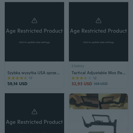
Age Restricted Product
Age Restricted Product
click to update view settings
click to update view settings
2 kolory
Szybka wysyłka USA sprzedawca 80LB Tactical Self Cocking Crossbow wiatrówka polowanie wędkarstwo Outdoor Survival Pistol
Tactical Adjustable Mos Red Dot Sight 3.25 MOA Scope Hunting Scopes Fit Forglock with 1913 Mount Airsoft
17
12
59,14 USD
32,93 USD
198 USD
Age Restricted Product