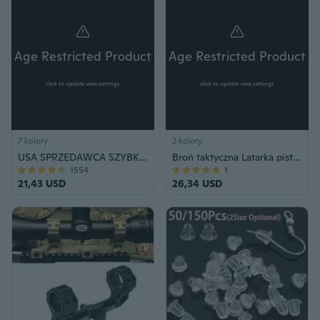
Age Restricted Product
Age Restricted Product
click to update view settings
click to update view settings
7 kolory
2 kolory
USA SPRZEDAWCA SZYBKA WYSYŁKA Paralizator i gaz pieprzowy Zestaw samoobrony Combo Outdoor Survival Safety Tool
Broń taktyczna Latarka pistoletowa X300 Ultra Latarka X300U
1554
1
21,43 USD
26,34 USD