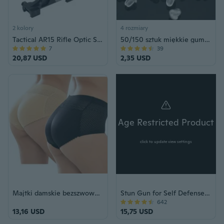
2 kolory
4 rozmiary
Tactical AR15 Rifle Optic Scope Mount 25.4mm/30mm QD Rings Mount do szyny Picatinny 20mm
50/150 sztuk miękkie gumy silikonowej kolczyk powrót korki na kolczyki sztyfty kolczyki DIY ustalenia akcesoria (6mm/8mm)
7
39
20,87 USD
2,35 USD
Age Restricted Product
click to update view settings
Majtki damskie bezszwowe wyściełane gąbką Butt Lifter Hip Enhancer IGN
Stun Gun for Self Defense - POLICE 1158 Metal Rechargeable with LED Flashlight & Taser Case
642
13,16 USD
15,75 USD