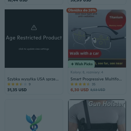
Obniżka do 26%
Age Restricted Product
click to update view settings
Wish Picks
Kolory: 8, rozmiary: 4
Szybka wysyłka USA sprzedawca MINI COMBAT 50LB ARCHERY HUNTING PISTOL CROSSBOW w strzałka śruby Camping wędkowanie na zewnątrz
Smart Progressive Multifocal Reading Glasses for Men and Women, Anti-Blue Light, Clear Vision for Near, Intermediate, and Far Distances
9
35
31,35 USD
6,30 USD
8,53 USD