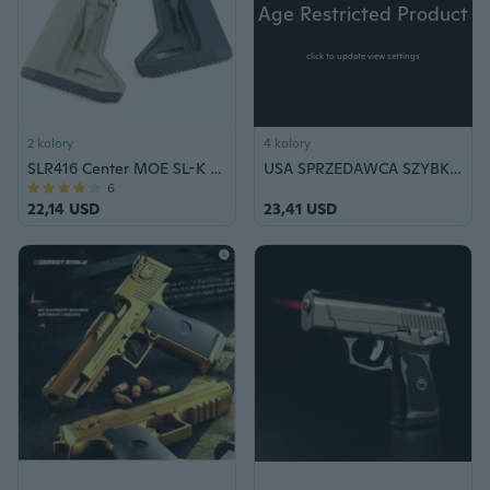
Age Restricted Product
click to update view settings
2 kolory
4 kolory
SLR416 Center MOE SL-K Tactical Nylon Stock for Water Bullet Hunting
USA SPRZEDAWCA SZYBKA WYSYŁKA Paralizator o dużej mocy Podróże na zewnątrz Łatwe do przenoszenia Urządzenie do samoobrony - Styl w kształcie długopisu Taser Tazer Ochrona przed wstrząsami Ochrona Bezpieczeństwo Policja Sprzęt wojskowy + Gaz pieprzowy
6
22,14 USD
23,41 USD