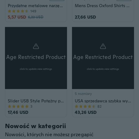
Przydatne metalowe narzędzie do usuwania tylnej obudowy zegarka Otwieracz do baterii Podważ dźwignię Narzędzie do naprawy zatrzasków
Mens Dress Oxford Shirts Formal Business Long Sleeves Cotton Casual Shirts Tops
149
5,57 USD
27,66 USD
6,33 USD
Age Restricted Product
Age Restricted Product
click to update view settings
click to update view settings
5 rozmiary
Slider USB Style Potężny paralizator do samoobrony-breloczek i latarka - czarny
USA sprzedawca szybka wysyłka pistolet elektryczny wysokiej jakości narzędzie wielofunkcyjne latarka led paralizator samoobrona chowany pałka Camping survival kij ze stopu aluminium
3
82
17,46 USD
43,26 USD
Nowość w kategorii
Nowości, których nie możesz przegapić