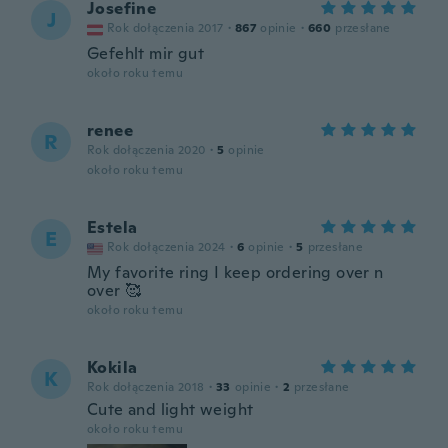
Josefine
J
Rok dołączenia 2017
·
867
opinie
·
660
przesłane
Gefehlt mir gut
około roku temu
renee
R
Rok dołączenia 2020
·
5
opinie
około roku temu
Estela
E
Rok dołączenia 2024
·
6
opinie
·
5
przesłane
My favorite ring I keep ordering over n
over 🥰
około roku temu
Kokila
K
Rok dołączenia 2018
·
33
opinie
·
2
przesłane
Cute and light weight
około roku temu