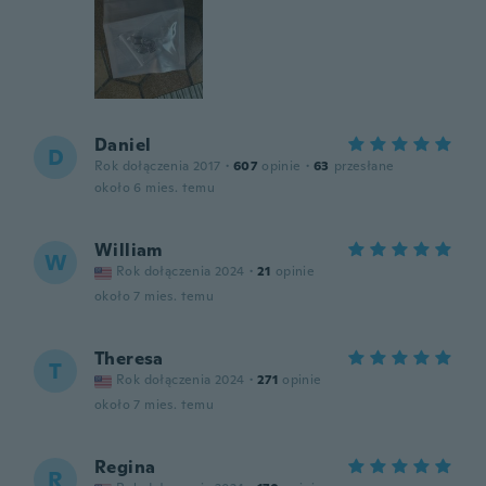
Daniel
D
Rok dołączenia 2017
·
607
opinie
·
63
przesłane
około 6 mies. temu
William
W
Rok dołączenia 2024
·
21
opinie
około 7 mies. temu
Theresa
T
Rok dołączenia 2024
·
271
opinie
około 7 mies. temu
Regina
R