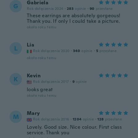
Gabriela
G
Rok dołączenia 2024
·
283
opinie
·
90
przesłane
These earrings are absolutely gorgeous!
Thank you. If only I could take a picture.
około roku temu
Lia
L
Rok dołączenia 2020
·
340
opinie
·
5
przesłane
około roku temu
Kevin
K
Rok dołączenia 2017
·
9
opinie
looks great
około roku temu
Mary
M
Rok dołączenia 2016
·
1204
opinie
·
128
przesłane
Lovely. Good size. Nice colour. First class
service. Thank you