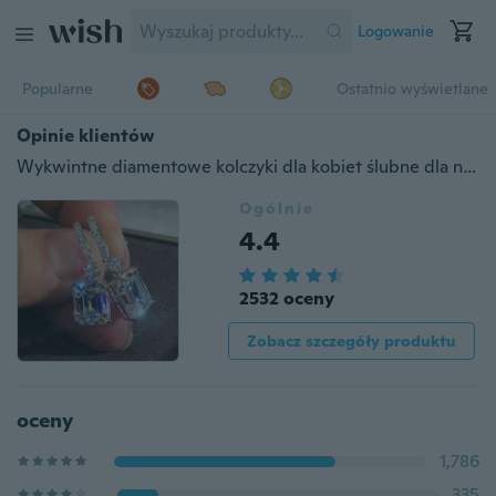
Logowanie
Popularne
Ostatnio wyświetlane
Opinie klientów
Wykwintne diamentowe kolczyki dla kobiet ślubne dla nowożeńców księżniczka zaręczyny kryształowe kolczyki w kształcie kropli Party prezent dla miłośnika biżuterii
Ogólnie
4.4
2532 oceny
Zobacz szczegóły produktu
oceny
1,786
335