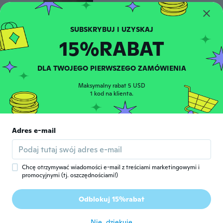
15%RABAT
DLA TWOJEGO PIERWSZEGO ZAMÓWIENIA
Simona
S
Rok dołączenia 2020
·
1265
opinie
·
144
przesłane
Maksymalny rabat 5 USD
około roku temu
1 kod na klienta.
Mary
M
Rok dołączenia 2016
·
1204
opinie
·
128
przesłane
Adres e-mail
Beautiful. Perfect size. Excellent service
około roku temu
Chcę otrzymywać wiadomości e-mail z treściami marketingowymi i
promocyjnymi (tj. oszczędnościami!)
Paige
P
Rok dołączenia 2018
·
55
opinie
·
27
przesłane
Odblokuj 15%rabat
około 2 roku temu
Nie, dziękuję