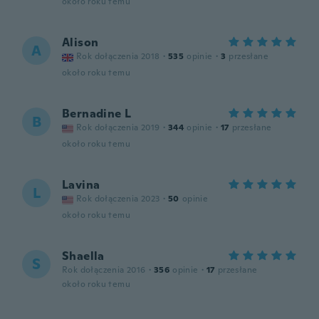
około roku temu
Alison
A
Rok dołączenia 2018
·
535
opinie
·
3
przesłane
około roku temu
Bernadine L
B
Rok dołączenia 2019
·
344
opinie
·
17
przesłane
około roku temu
Lavina
L
Rok dołączenia 2023
·
50
opinie
około roku temu
Shaella
S
Rok dołączenia 2016
·
356
opinie
·
17
przesłane
około roku temu