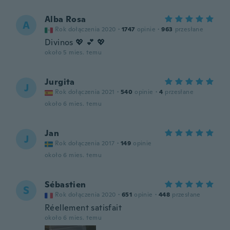
Alba Rosa
A
Rok dołączenia 2020
·
1747
opinie
·
963
przesłane
Divinos 💖 💕 💖
około 5 mies. temu
Jurgita
J
Rok dołączenia 2021
·
540
opinie
·
4
przesłane
około 6 mies. temu
Jan
J
Rok dołączenia 2017
·
149
opinie
około 6 mies. temu
Sébastien
S
Rok dołączenia 2020
·
651
opinie
·
448
przesłane
Réellement satisfait
około 6 mies. temu