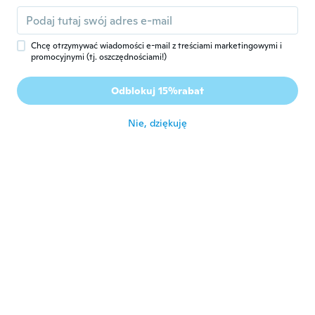
prima
około 3 roku temu
Chcę otrzymywać wiadomości e-mail z treściami marketingowymi i
promocyjnymi (tj. oszczędnościami!)
Matthew
M
Rok dołączenia 2019
·
34
opinie
Odblokuj 15%rabat
Wrong color
około 3 roku temu
Nie, dziękuję
Neal
N
Rok dołączenia 2020
·
121
opinie
·
3
przesłane
około 3 roku temu
PESTE
P
Rok dołączenia 2018
·
31
opinie
·
26
przesłane
Non asciuga molto.
około 3 roku temu
Antonello
A