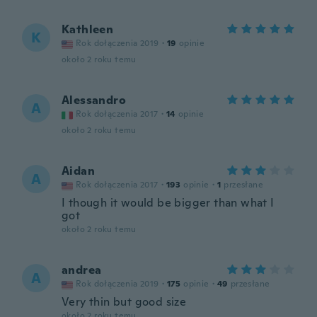
Kathleen
K
Rok dołączenia 2019
·
19
opinie
około 2 roku temu
Alessandro
A
Rok dołączenia 2017
·
14
opinie
około 2 roku temu
Aidan
A
Rok dołączenia 2017
·
193
opinie
·
1
przesłane
I though it would be bigger than what I
got
około 2 roku temu
andrea
A
Rok dołączenia 2019
·
175
opinie
·
49
przesłane
Very thin but good size
około 2 roku temu