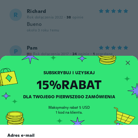
Richard
R
Rok dołączenia 2022
·
38
opinie
Bueno
około 3 roku temu
Pam
P
Rok dołączenia 2017
·
24
opinie
·
1
przesłane
Love it
około 3 roku temu
15%RABAT
Shawn
S
Rok dołączenia 2022
·
107
opinie
·
1
przesłane
DLA TWOJEGO PIERWSZEGO ZAMÓWIENIA
Love it.
około 3 roku temu
Maksymalny rabat 5 USD
1 kod na klienta.
A
A
Rok dołączenia 2018
·
28
opinie
·
5
przesłane
Adres e-mail
Goed spul alleen kleine maat maar verder