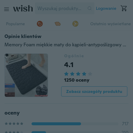
Logowanie
Popularne
Ostatnio wyświetlane
Opinie klientów
Memory Foam miękkie maty do kąpieli-antypoślizgowy chłonny zmywalny dywan toaleta mata podłogowa domowa mata do kąpieli koral polar dywan łazienkowy absorpcja wody
Ogólnie
4.1
1250 oceny
Zobacz szczegóły produktu
oceny
717
210