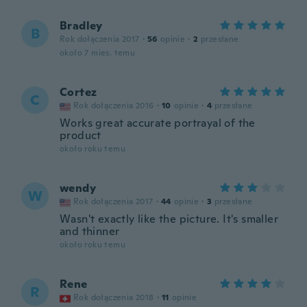
Bradley
B
Rok dołączenia 2017
·
56
opinie
·
2
przesłane
około 7 mies. temu
Cortez
C
Rok dołączenia 2016
·
10
opinie
·
4
przesłane
Works great accurate portrayal of the
product
około roku temu
wendy
W
Rok dołączenia 2017
·
44
opinie
·
3
przesłane
Wasn't exactly like the picture. It's smaller
and thinner
około roku temu
Rene
R
Rok dołączenia 2018
·
11
opinie