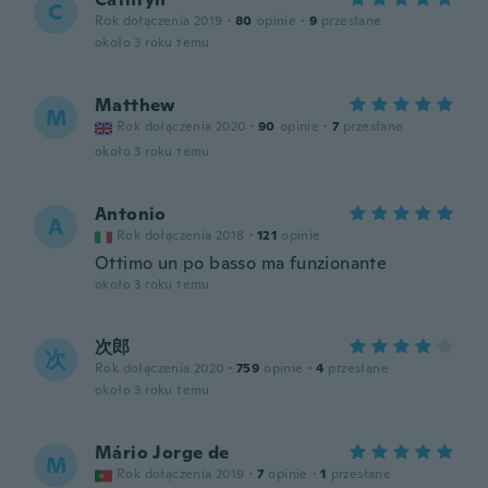
C
Rok dołączenia 2019
·
80
opinie
·
9
przesłane
około 3 roku temu
Matthew
M
Rok dołączenia 2020
·
90
opinie
·
7
przesłane
około 3 roku temu
Antonio
A
Rok dołączenia 2018
·
121
opinie
Ottimo un po basso ma funzionante
około 3 roku temu
次郎
次
Rok dołączenia 2020
·
759
opinie
·
4
przesłane
około 3 roku temu
Mário Jorge de
M
Rok dołączenia 2019
·
7
opinie
·
1
przesłane