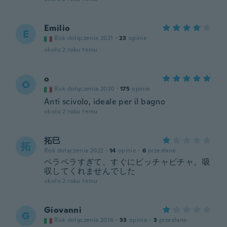
Emilio
E
Rok dołączenia 2021
·
23
opinie
około 2 roku temu
o
O
Rok dołączenia 2020
·
175
opinie
Anti scivolo, ideale per il bagno
około 2 roku temu
拓巳
拓
Rok dołączenia 2022
·
14
opinie
·
6
przesłane
ペラペラすぎて、すぐにビッチャビチャ。吸
収してくれませんでした
około 2 roku temu
Giovanni
G
Rok dołączenia 2016
·
33
opinie
·
3
przesłane