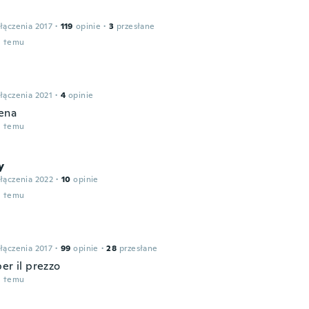
łączenia 2017
·
119
opinie
·
3
przesłane
u temu
łączenia 2021
·
4
opinie
ena
u temu
y
łączenia 2022
·
10
opinie
u temu
łączenia 2017
·
99
opinie
·
28
przesłane
er il prezzo
u temu