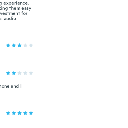
ng experience.
king them easy
nvestment for
al audio
phone and I