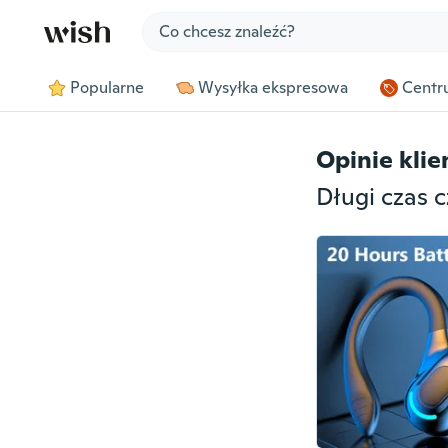
Jump to section
Popularne
Wysyłka ekspresowa
Centru
Opinie kli