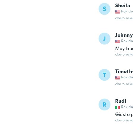
Sheila
S
Rok do
około rok
Johnny
J
Rok do
Muy bu
około rok
Timoth
T
Rok do
około rok
Rudi
R
Rok do
Giusto p
około rok