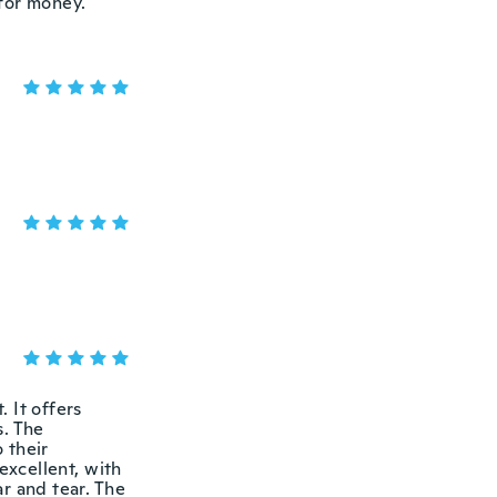
for money.
. It offers
s. The
 their
excellent, with
r and tear. The