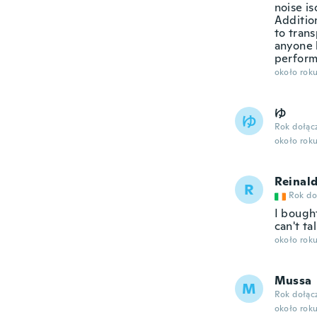
noise is
Additio
to trans
anyone 
perform
około rok
ゆ
ゆ
Rok dołąc
około rok
Reinal
R
Rok do
I bough
can't ta
około rok
Mussa
M
Rok dołąc
około rok