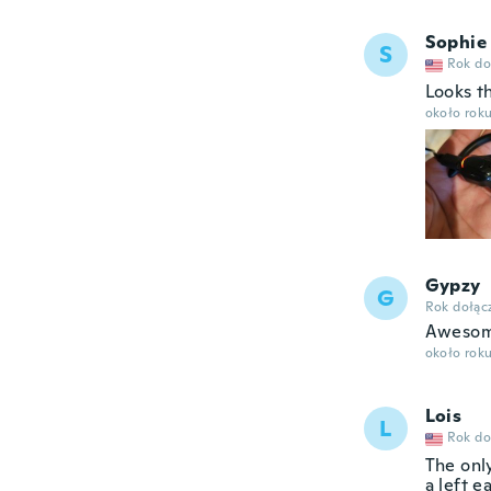
Sophie
S
Rok do
Looks t
około rok
Gypzy
G
Rok dołąc
Awesom
około rok
Lois
L
Rok do
The only
a left e