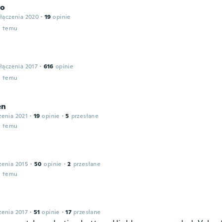
io
łączenia 2020
·
19
opinie
u temu
łączenia 2017
·
616
opinie
u temu
en
zenia 2021
·
19
opinie
·
5
przesłane
u temu
zenia 2015
·
50
opinie
·
2
przesłane
u temu
zenia 2017
·
51
opinie
·
17
przesłane