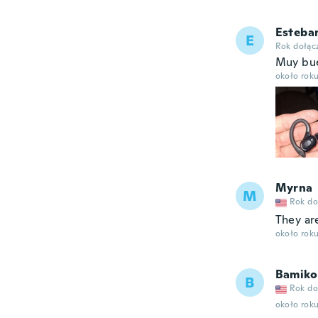
Esteba
E
Rok dołąc
Muy bue
około rok
Myrna
M
Rok do
They are
około rok
Bamiko
B
Rok do
około rok