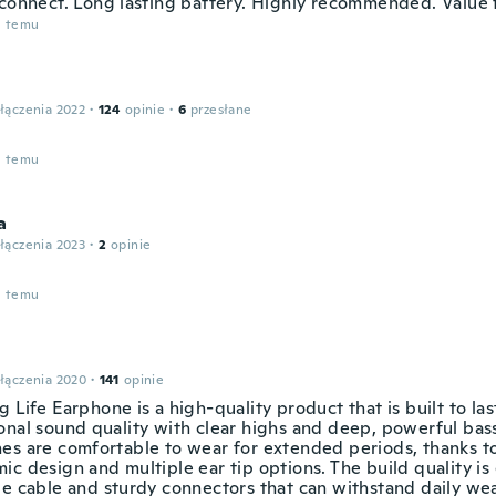
 connect. Long lasting battery. Highly recommended. Value 
u temu
łączenia 2022
·
124
opinie
·
6
przesłane
u temu
a
łączenia 2023
·
2
opinie
u temu
łączenia 2020
·
141
opinie
 Life Earphone is a high-quality product that is built to last
onal sound quality with clear highs and deep, powerful bas
es are comfortable to wear for extended periods, thanks to
c design and multiple ear tip options. The build quality is 
le cable and sturdy connectors that can withstand daily wea