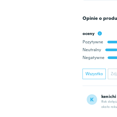
Opinie o produ
oceny
Pozytywne
Neutralny
Negatywne
Wszystko
Zdj
kenichi
K
Rok dołąc
około rok