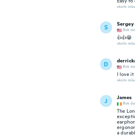
Easy to
około rok
Sergey
S
Rok do
👍👍😁
około rok
derrick
D
Rok do
I love it
około rok
James
J
Rok do
The Long
excepti
earphon
ergonomi
a durab