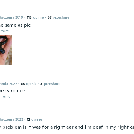
łączenia 2019
·
113
opinie
·
57
przesłane
he same as pic
u temu
zenia 2022
·
63
opinie
·
3
przesłane
e earpiece
u temu
łączenia 2022
·
12
opinie
 problem is it was for a right ear and I'm deaf in my right 
ar