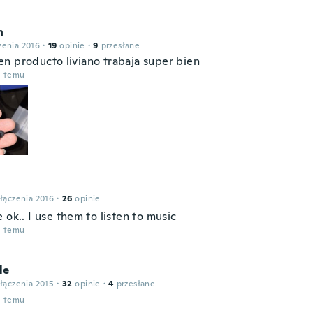
n
zenia 2016
·
19
opinie
·
9
przesłane
n producto liviano trabaja super bien
u temu
łączenia 2016
·
26
opinie
 ok.. I use them to listen to music
u temu
le
łączenia 2015
·
32
opinie
·
4
przesłane
u temu