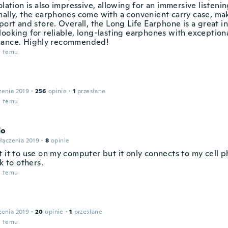
olation is also impressive, allowing for an immersive listeni
nally, the earphones come with a convenient carry case, ma
port and store. Overall, the Long Life Earphone is a great i
looking for reliable, long-lasting earphones with exception
ance. Highly recommended!
u temu
zenia 2019
·
256
opinie
·
1
przesłane
u temu
do
łączenia 2019
·
8
opinie
t it to use on my computer but it only connects to my cell 
lk to others.
u temu
zenia 2019
·
20
opinie
·
1
przesłane
u temu