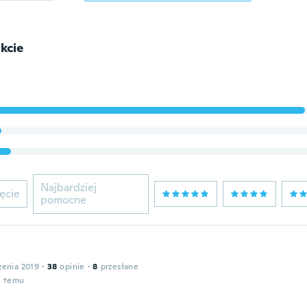
kcie
Najbardziej
ęcie
pomocne
zenia 2019
·
38
opinie
·
8
przesłane
u temu