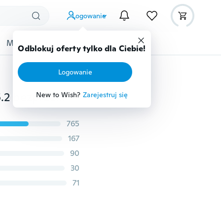
Logowanie
Moda
Przybory dziecięce
Więcej
Odblokuj oferty tylko dla Ciebie!
Logowanie
Długi czas czuwania zestaw słuchawkowy Bluetooth5.2 bezprzewodowe słuchawki biznesowe sportowe słuchawki Bluetooth Hifi Mini słuchawki douszne z mikrofonem do telefonu z systemem Android IOS
New to Wish?
Zarejestruj się
765
167
90
30
71