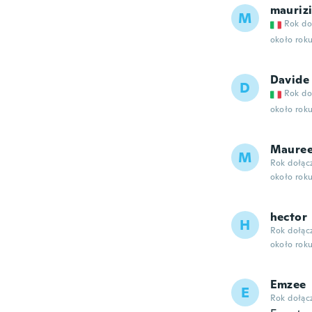
mauriz
M
Rok do
około rok
Davide
D
Rok do
około rok
Maure
M
Rok dołąc
około rok
hector
H
Rok dołąc
około rok
Emzee
E
Rok dołąc