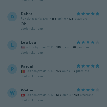
około roku temu
Debra
D
Rok dołączenia 2018
·
163
opinie
·
123
przesłane
Ok
około roku temu
Lou Lou
L
Rok dołączenia 2018
·
118
opinie
·
67
przesłane
około roku temu
Pascal
P
Rok dołączenia 2019
·
196
opinie
·
2
przesłane
około roku temu
Walter
W
Rok dołączenia 2017
·
695
opinie
·
452
przesłane
około roku temu