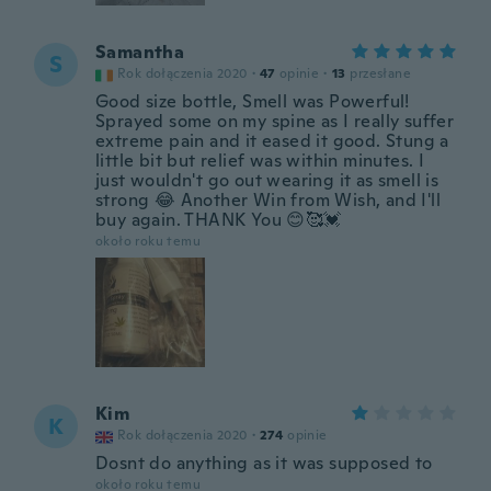
Samantha
S
Rok dołączenia 2020
·
47
opinie
·
13
przesłane
Good size bottle, Smell was Powerful!
Sprayed some on my spine as I really suffer
extreme pain and it eased it good. Stung a
little bit but relief was within minutes. I
just wouldn't go out wearing it as smell is
strong 😂 Another Win from Wish, and I'll
buy again. THANK You 😊🥰💓
około roku temu
Kim
K
Rok dołączenia 2020
·
274
opinie
Dosnt do anything as it was supposed to
około roku temu