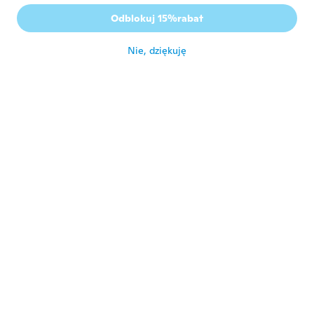
Odblokuj 15%rabat
Cecilia
C
Rok dołączenia 2017
·
228
opinie
Nie, dziękuję
około roku temu
Harriett
H
Rok dołączenia 2020
·
612
opinie
·
1
przesłane
Work very good mainly for sciatica take the
pain away it's good
około roku temu
Leigh
L
Rok dołączenia 2018
·
179
opinie
około roku temu
Peaches
P
Rok dołączenia 2016
·
46
opinie
This product works well with sciatica.
Excellent product