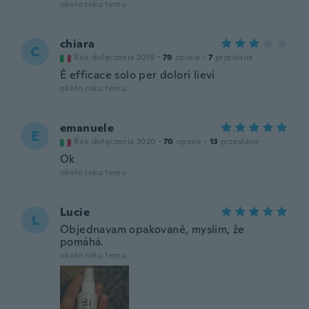
około roku temu
chiara
C
Rok dołączenia 2019
·
79
opinie
·
7
przesłane
È efficace solo per dolori lievi
około roku temu
emanuele
E
Rok dołączenia 2020
·
70
opinie
·
13
przesłane
Ok
około roku temu
Lucie
L
Objednavam opakovaně, myslim, že
pomáhá.
około roku temu