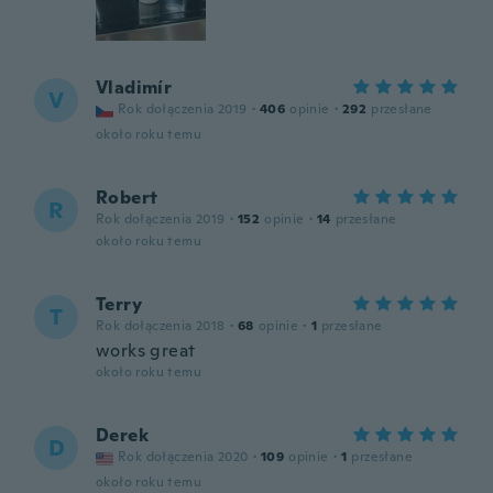
Vladimír
V
Rok dołączenia 2019
·
406
opinie
·
292
przesłane
około roku temu
Robert
R
Rok dołączenia 2019
·
152
opinie
·
14
przesłane
około roku temu
Terry
T
Rok dołączenia 2018
·
68
opinie
·
1
przesłane
works great
około roku temu
Derek
D
Rok dołączenia 2020
·
109
opinie
·
1
przesłane
około roku temu