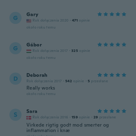
Gary
G
Rok dołączenia 2020
·
471
opinie
około roku temu
Gábor
G
Rok dołączenia 2017
·
325
opinie
około roku temu
Deborah
D
Rok dołączenia 2017
·
542
opinie
·
5
przesłane
Really works
około roku temu
Sara
S
Rok dołączenia 2016
·
159
opinie
·
29
przesłane
Virkede rigtig godt mod smerter og
inflammation i knæ