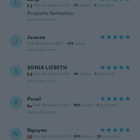
L
Rok dołączenia 2019
·
73
opinie
·
1
przesłane
Prodotto fantastico.
około roku temu
Joanne
J
Rok dołączenia 2017
·
315
opinie
około roku temu
SONIA LIZBETH
S
Rok dołączenia 2019
·
44
opinie
·
1
przesłane
około roku temu
Pavel
P
Rok dołączenia 2019
·
955
opinie
·
1
przesłane
około roku temu
Nguyen
N
Rok dołączenia 2017
·
309
opinie
·
28
przesłane