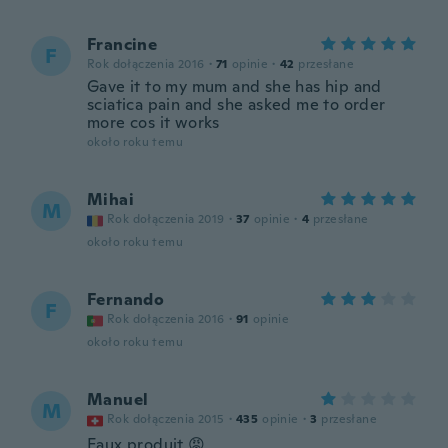
Francine
F
Rok dołączenia 2016
·
71
opinie
·
42
przesłane
Gave it to my mum and she has hip and
sciatica pain and she asked me to order
more cos it works
około roku temu
Mihai
M
Rok dołączenia 2019
·
37
opinie
·
4
przesłane
około roku temu
Fernando
F
Rok dołączenia 2016
·
91
opinie
około roku temu
Manuel
M
Rok dołączenia 2015
·
435
opinie
·
3
przesłane
Faux produit 😡