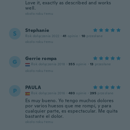
Love it, exactly as described and works
well.
około roku temu
Stephanie
S
Rok dołączenia 2022
·
41
opinie
·
10
przesłane
około roku temu
Gerrie rompa
G
Rok dołączenia 2018
·
355
opinie
·
13
przesłane
około roku temu
PAULA
P
Rok dołączenia 2016
·
493
opinie
·
295
przesłane
Es muy bueno. Yo tengo muchos dolores
por varios huesos que me rompí, y para
cualquier parte, es espectacular. Me quita
bastante el dolor.
około roku temu