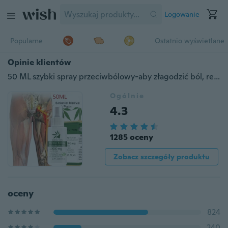
Logowanie
Popularne
Ostatnio wyświetlane
Opinie klientów
50 ML szybki spray przeciwbólowy-aby złagodzić ból, reumatyzm, ból stawów, ból mięśni, siniaki i obrzęk 10/20/30/50 ML
Ogólnie
4.3
1285 oceny
Zobacz szczegóły produktu
oceny
824
240