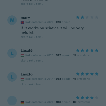
około roku temu
mary
M
Rok dołączenia 2021
·
223
opinie
If it works on sciatica it will be very
helpful.
około roku temu
László
L
Rok dołączenia 2017
·
302
opinie
·
11
przesłane
około roku temu
László
L
Rok dołączenia 2017
·
302
opinie
·
11
przesłane
około roku temu
Rok dołączenia 2023
·
103
opinie
·
89
przesłane