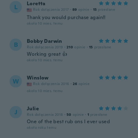
Loretta
L
Rok dołączenia 2017
·
89
opinie
·
15
przesłane
Thank you would purchase again!!
około 10 mies. temu
Bobby Darwin
B
Rok dołączenia 2019
·
210
opinie
·
15
przesłane
Working great 👍
około 10 mies. temu
Winslow
W
Rok dołączenia 2016
·
26
opinie
około 10 mies. temu
Julie
J
Rok dołączenia 2018
·
50
opinie
·
1
przesłane
One of the best rub ons I ever used
około roku temu