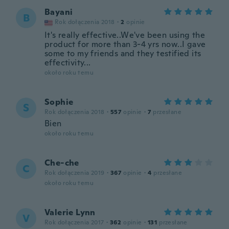
Bayani
B
Rok dołączenia 2018
·
2
opinie
It's really effective..We've been using the
product for more than 3-4 yrs now..I gave
some to my friends and they testified its
effectivity...
około roku temu
Sophie
S
Rok dołączenia 2018
·
557
opinie
·
7
przesłane
Bien
około roku temu
Che-che
C
Rok dołączenia 2019
·
367
opinie
·
4
przesłane
około roku temu
Valerie Lynn
V
Rok dołączenia 2017
·
362
opinie
·
131
przesłane