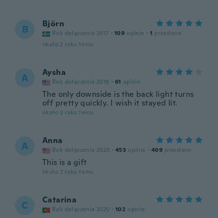
Björn
B
Rok dołączenia 2017
·
109
opinie
·
1
przesłane
około 2 roku temu
Aysha
A
Rok dołączenia 2016
·
61
opinie
The only downside is the back light turns
off pretty quickly. I wish it stayed lit.
około 2 roku temu
Anna
A
Rok dołączenia 2020
·
453
opinie
·
409
przesłane
This is a gift
około 2 roku temu
Catarina
C
Rok dołączenia 2020
·
102
opinie