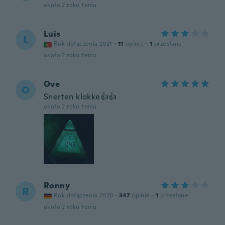
około 2 roku temu
Luis
L
Rok dołączenia 2021
·
11
opinie
·
1
przesłane
około 2 roku temu
Ove
O
Snerten klokke👍👍
około 2 roku temu
Ronny
R
Rok dołączenia 2020
·
347
opinie
·
1
przesłane
około 2 roku temu