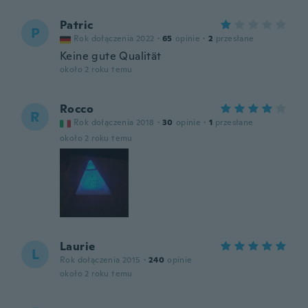
Patric
P
Rok dołączenia 2022
·
65
opinie
·
2
przesłane
Keine gute Qualität
około 2 roku temu
Rocco
R
Rok dołączenia 2018
·
30
opinie
·
1
przesłane
około 2 roku temu
Laurie
L
Rok dołączenia 2015
·
240
opinie
około 2 roku temu