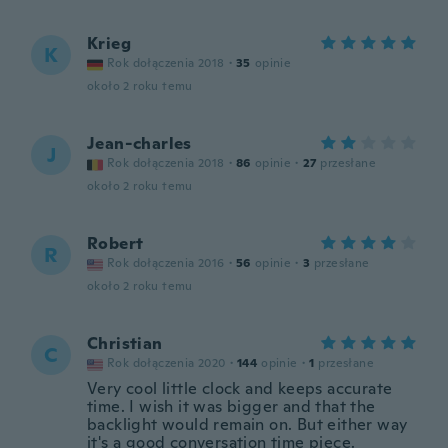
Krieg
K
Rok dołączenia 2018
·
35
opinie
około 2 roku temu
Jean-charles
J
Rok dołączenia 2018
·
86
opinie
·
27
przesłane
około 2 roku temu
Robert
R
Rok dołączenia 2016
·
56
opinie
·
3
przesłane
około 2 roku temu
Christian
C
Rok dołączenia 2020
·
144
opinie
·
1
przesłane
Very cool little clock and keeps accurate
time. I wish it was bigger and that the
backlight would remain on. But either way
it's a good conversation time piece.