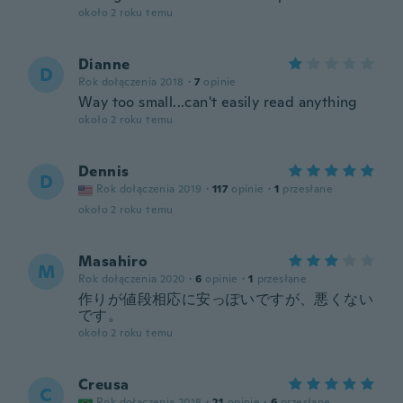
około 2 roku temu
Dianne
D
Rok dołączenia 2018
·
7
opinie
Way too small...can't easily read anything
około 2 roku temu
Dennis
D
Rok dołączenia 2019
·
117
opinie
·
1
przesłane
około 2 roku temu
Masahiro
M
Rok dołączenia 2020
·
6
opinie
·
1
przesłane
作りが値段相応に安っぽいですが、悪くない
です。
około 2 roku temu
Creusa
C
Rok dołączenia 2018
·
21
opinie
·
6
przesłane