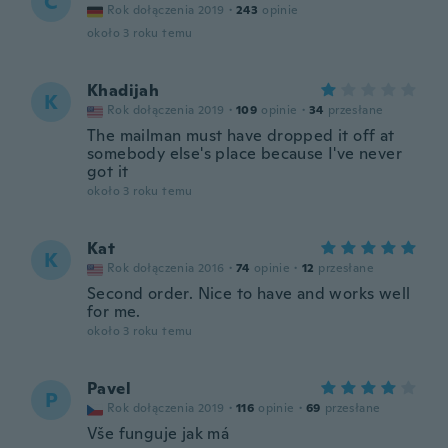
C
Rok dołączenia 2019
·
243
opinie
około 3 roku temu
Khadijah
K
Rok dołączenia 2019
·
109
opinie
·
34
przesłane
The mailman must have dropped it off at
somebody else's place because I've never
got it
około 3 roku temu
Kat
K
Rok dołączenia 2016
·
74
opinie
·
12
przesłane
Second order. Nice to have and works well
for me.
około 3 roku temu
Pavel
P
Rok dołączenia 2019
·
116
opinie
·
69
przesłane
Vše funguje jak má