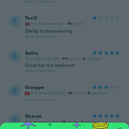
około 3 roku temu
Torill
T
Rok dołączenia 2017
·
85
opinie
Dårlig bruksanvisning
około 3 roku temu
Kellie
K
Rok dołączenia 2019
·
173
opinie
·
8
przesłane
Great for the bedroom
około 3 roku temu
Giseppe
G
Rok dołączenia 2020
·
63
opinie
·
6
przesłane
około 3 roku temu
Sharon
S
Rok dołączenia 2021
·
53
opinie
·
1
przesłane
Very handy little clock