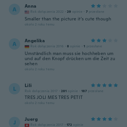
Anna
A
Rok dołączenia 2022
·
29
opinie
·
7
przesłane
Smaller than the picture it's cute though
około 2 roku temu
Angelika
A
Rok dołączenia 2016
·
8
opinie
·
1
przesłane
Umständlich man muss sie hochheben um
und auf den Knopf drücken um die Zeit zu
sehen
około 2 roku temu
Lili
L
Rok dołączenia 2017
·
281
opinie
·
187
przesłane
TRES JOLI MES TRES PETIT
około 2 roku temu
Juerg
J
Rok dołączenia 2017
·
172
opinie