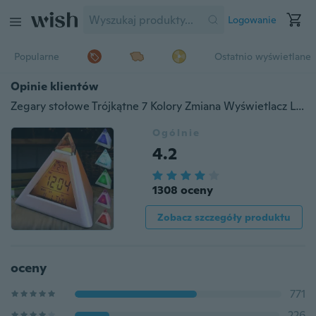
Logowanie
Popularne
Ostatnio wyświetlane
Opinie klientów
Zegary stołowe Trójkątne 7 Kolory Zmiana Wyświetlacz LED Temperatury Tydzień Cyfrowy Budzik Zegary Dekoracji Stołu Pokój Nocny Zegar
Ogólnie
4.2
1308 oceny
Zobacz szczegóły produktu
oceny
771
226