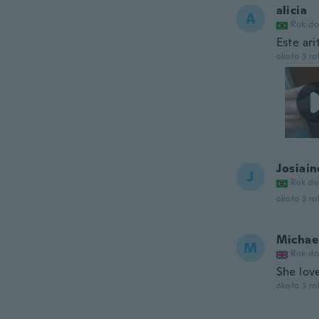
alicia
A
Rok do
Este ar
około 3 r
Josiain
J
Rok do
około 3 r
Michae
M
Rok do
She lov
około 3 r