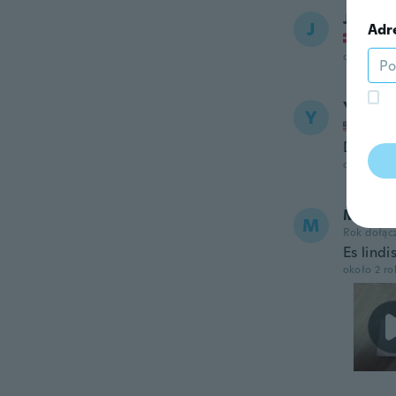
Joanna
J
Adr
Rok do
około 2 r
Yayoi
Y
Rok do
Did not
około 2 r
Mireya
M
Rok dołąc
Es lindi
około 2 r