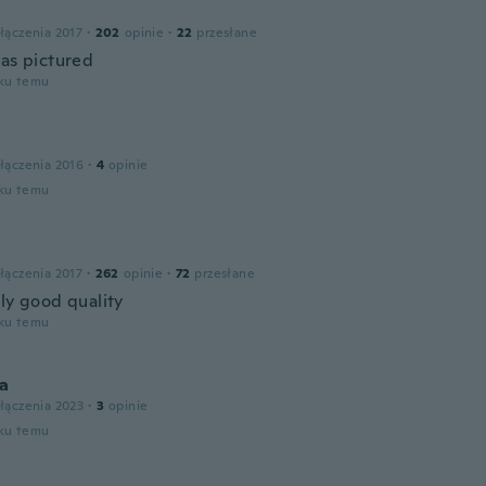
łączenia 2017
·
202
opinie
·
22
przesłane
 as pictured
oku temu
łączenia 2016
·
4
opinie
oku temu
łączenia 2017
·
262
opinie
·
72
przesłane
lly good quality
oku temu
ia
łączenia 2023
·
3
opinie
oku temu