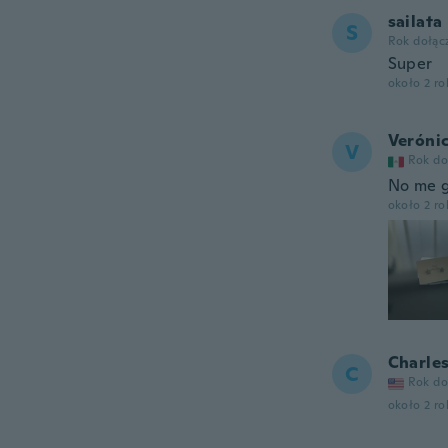
sailata
S
Rok dołąc
Super
około 2 r
Veróni
V
Rok do
No me g
około 2 r
Charle
C
Rok do
około 2 r