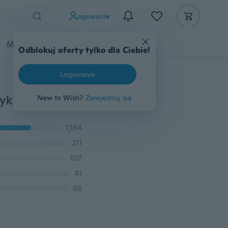
Logowanie
Moda
Przybory dziecięce
Więcej
Odblokuj oferty tylko dla Ciebie!
Logowanie
Elegancka moda damska Błyszczące cyrkonowe kolczyki z płatkami śniegu dla pań Biżuteria Para / zestaw
New to Wish?
Zarejestruj się
1,164
211
107
41
86