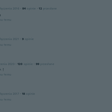
a
łączenia 2016
·
84
opinie
·
12
przesłane
m
oku temu
łączenia 2021
·
9
opinie
oku temu
zenia 2020
·
120
opinie
·
99
przesłane
い！
oku temu
łączenia 2017
·
18
opinie
oku temu