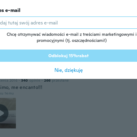
es e-mail
łączenia 2018
·
105
opinie
·
26
przesłane
oku temu
Chcę otrzymywać wiadomości e-mail z treściami marketingowymi i
promocyjnymi (tj. oszczędnościami!)
łączenia 2017
·
39
opinie
·
20
przesłane
 received item.
Odblokuj 15%rabat
oku temu
Nie, dziękuję
zenia 2016
·
340
opinie
·
266
przesłane
simo, me encanto!!!
oku temu