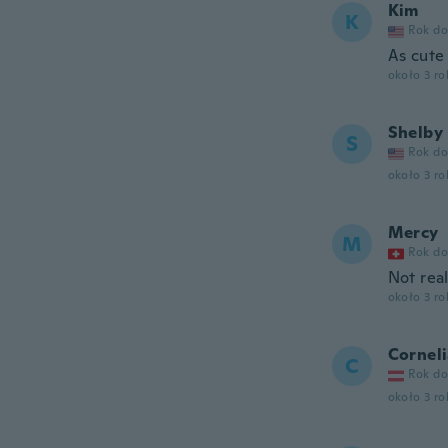
Kim
K
Rok do
As cute
około 3 r
Shelby
S
Rok do
około 3 r
Mercy
M
Rok do
Not rea
około 3 r
Cornel
C
Rok do
około 3 r