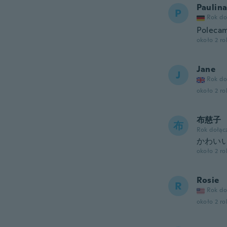
Paulin
P
Rok do
Poleca
około 2 r
Jane
J
Rok do
około 2 r
布慈子
布
Rok dołąc
かわい
około 2 r
Rosie
R
Rok do
około 2 r