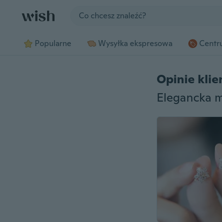
Jump to section
Popularne
Wysyłka ekspresowa
Centru
Opinie kli