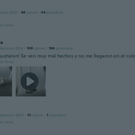
zenia 2020
·
86
opinie
·
44
przesłane
oku temu
ca
łączenia 2016
·
108
opinie
·
160
przesłane
ustaron! Se ven muy mal hechos y no me llegaron en el colo
oku temu
s
łączenia 2020
·
73
opinie
·
1
przesłane
oku temu