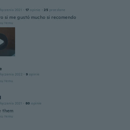
łączenia 2021
·
17
opinie
·
25
przesłane
ito si me gustó mucho si recomendo
oku temu
e
łączenia 2022
·
9
opinie
oku temu
l
łączenia 2021
·
80
opinie
e them
oku temu