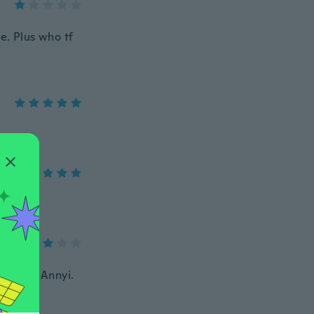
e. Plus who tf
etszik. Annyi.