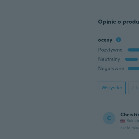
Opinie o produ
oceny
Pozytywne
Neutralny
Negatywne
Wszystko
Zdj
Christi
C
Rok do
około rok