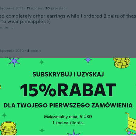
łączenia 2021
·
11
opinie
·
10
przesłane
ed completely other earrings while I ordered 2 pairs of thes
 to wear pineapples :(
oku temu
łączenia 2020
·
3
opinie
oku temu
15%RABAT
łączenia 2018
·
186
opinie
oku temu
DLA TWOJEGO PIERWSZEGO ZAMÓWIENIA
łączenia 2016
·
115
opinie
·
1
przesłane
Maksymalny rabat 5 USD
közel sem azt kaptam amit rendeltem. Másfajta. Nem igazán t
1 kod na klienta.
oku temu