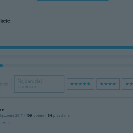
kcie
Najbardziej
ęcie
pomocne
ne
łączenia 2017
·
109
opinie
·
34
przesłane
u temu