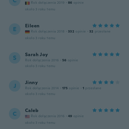
C
Rok dołączenia 2019
·
86
opinie
około 3 roku temu
Eileen
E
Rok dołączenia 2018
·
332
opinie
·
32
przesłane
około 3 roku temu
Sarah Joy
S
Rok dołączenia 2016
·
56
opinie
około 3 roku temu
Jinny
J
Rok dołączenia 2014
·
175
opinie
·
1
przesłane
około 3 roku temu
Caleb
C
Rok dołączenia 2016
·
49
opinie
około 3 roku temu