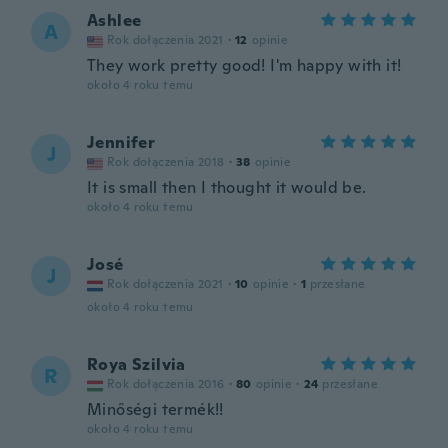
Ashlee
A
Rok dołączenia 2021
·
12
opinie
They work pretty good! I'm happy with it!
około 4 roku temu
Jennifer
J
Rok dołączenia 2018
·
38
opinie
It is small then I thought it would be.
około 4 roku temu
José
J
Rok dołączenia 2021
·
10
opinie
·
1
przesłane
około 4 roku temu
Roya Szilvia
R
Rok dołączenia 2016
·
80
opinie
·
24
przesłane
Minőségi termék!!
około 4 roku temu