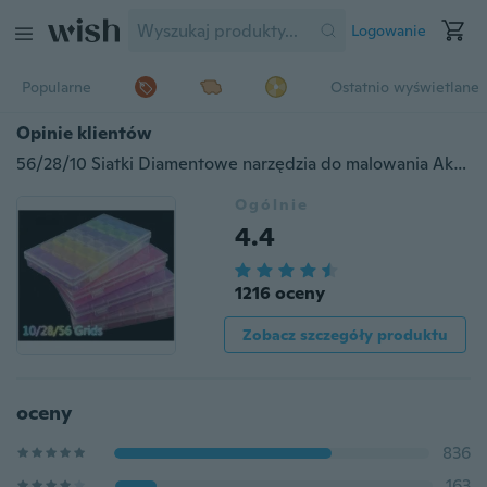
Logowanie
Popularne
Ostatnio wyświetlane
Opinie klientów
56/28/10 Siatki Diamentowe narzędzia do malowania Akcesoria Koraliki Pojemnik Rhinestone Diamentowy haft Przechowywanie kamienia
Ogólnie
4.4
1216 oceny
Zobacz szczegóły produktu
oceny
836
163