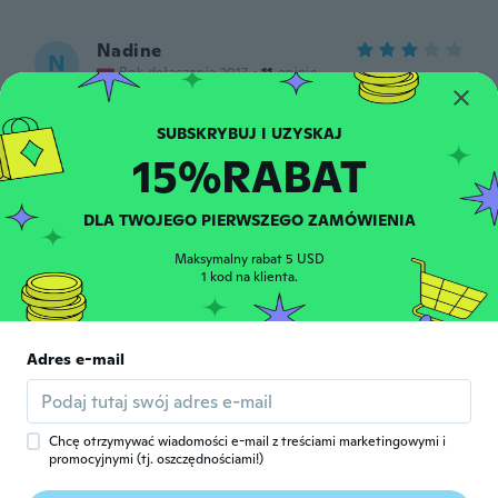
Nadine
N
Rok dołączenia 2017
·
11
opinie
około 4 roku temu
15%RABAT
Frances
F
Rok dołączenia 2018
·
278
opinie
·
1
przesłane
około 4 roku temu
DLA TWOJEGO PIERWSZEGO ZAMÓWIENIA
Maksymalny rabat 5 USD
Robin
1 kod na klienta.
R
Rok dołączenia 2017
·
93
opinie
około 4 roku temu
Adres e-mail
katie
K
Rok dołączenia 2021
·
2
opinie
około 4 roku temu
Chcę otrzymywać wiadomości e-mail z treściami marketingowymi i
promocyjnymi (tj. oszczędnościami!)
Patty